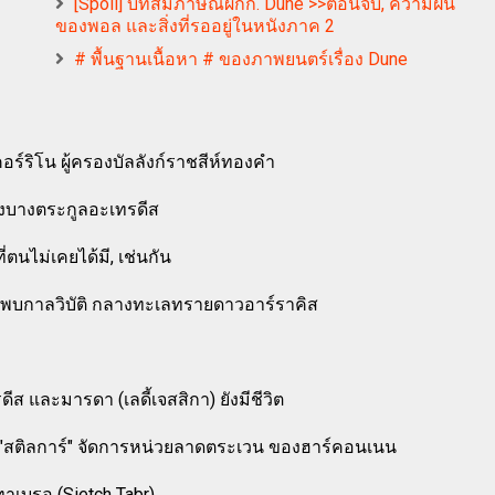
[Spoil] บทสัมภาษณ์ผกก. Dune >>ตอนจบ, ความฝัน
ของพอล และสิ่งที่รออยู่ในหนังภาค 2
# พื้นฐานเนื้อหา # ของภาพยนตร์เรื่อง Dune
อร์ริโน ผู้ครองบัลลังก์ราชสีห์ทองคำ
้างบางตระกูลอะเทรดีส
ตนไม่เคยได้มี, เช่นกัน
รดีส พบกาลวิบัติ กลางทะเลทรายดาวอาร์ราคิส
ีส และมารดา (เลดี้เจสสิกา) ยังมีชีวิต
"สติลการ์" จัดการหน่วยลาดตระเวน ของฮาร์คอนเนน
ทาเบรอ (Sietch Tabr)