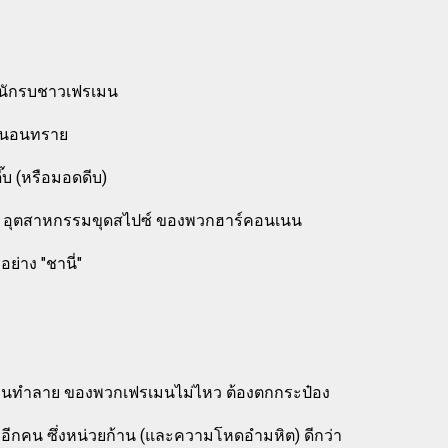
ของนักรบชาวเฟรเมน
่หนอนทราย
ดี๊บ (หรือมอดดีบ)
าย อุตสาหกรรมขุดสไปซ์ ของพวกฮาร์คอนเนน
อย่าง "ชานี่"
รบ่อนทำลาย ของพวกเฟรเมนไม่ไหว ต้องตกกระป๋อง
อีกคน ซึ่งหน่วยก้าน (และความโหดอำมหิต) ดีกว่า