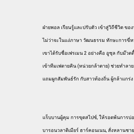
ฝ่ายพอล เรียนรู้และปรับตัว เข้าสู่วิถีชีวิต 
ไม่ว่าจะในแง่ภาษา วัฒนธรรม ทักษะการขี
เขาได้รับชื่อเฟรเมน 2 อย่างคือ อูซุล กับม๊วด
เข้าทีมเฟดายคิน (หน่วยกล้าตาย) ช่วยทำล
แถมผูกสัมพันธ์รัก กับสาวท้องถิ่น ผู้กล้าแกร่ง 
แร็บบานผู้คุม การขุดสไปซ์, ให้รอดพ้นกา
บารอนวลาดิเมียร์ ฮาร์คอนเนน, สั่งหลานชาย