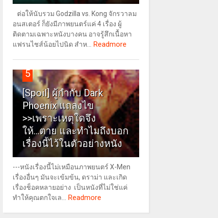
ต่อให้นับรวม Godzilla vs. Kong จักรวาลม
อนสเตอร์ ก็ยังมีภาพยนตร์แค่ 4 เรื่อง ผู้
ติดตามเฉพาะหนังบางคน อาจรู้สึกเนื้อหา
Readmore
แฟรนไชส์น้อยไปนิด สำห...
5
[Spoil] ผู้กำกับ Dark
Phoenix แถลงไข
>>เพราะเหตุใดจึง
ให้...ตาย และทำไมถึงบอก
เรื่องนี้ไว้ในตัวอย่างหนัง
---หนังเรื่องนี้ไม่เหมือนภาพยนตร์ X-Men
เรื่องอื่นๆ มันจะเข้มข้น, ดราม่า และเกิด
เรื่องช็อคหลายอย่าง เป็นหนังที่ไม่ใช่แค่
Readmore
ทำให้คุณตกใจเล...