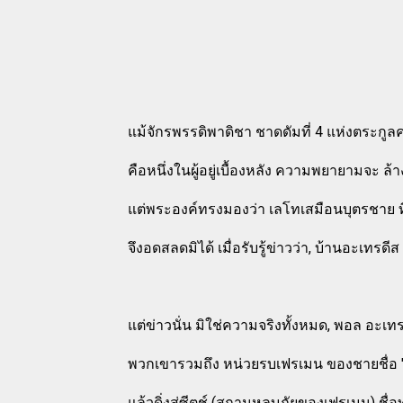
แม้จักรพรรดิพาดิชา ชาดดัมที่ 4 แห่งตระกูลค
คือหนึ่งในผู้อยู่เบื้องหลัง ความพยายามจะ ล
แต่พระองค์ทรงมองว่า เลโทเสมือนบุตรชาย ที่
จึงอดสลดมิได้ เมื่อรับรู้ข่าวว่า, บ้านอะเท
แต่ข่าวนั่น มิใช่ความจริงทั้งหมด, พอล อะเทรด
พวกเขารวมถึง หน่วยรบเฟรเมน ของชายชื่อ 
แล้วดิ่งสู่ซีตช์ (สถานหลบภัยของเฟรเมน) ชื่อ