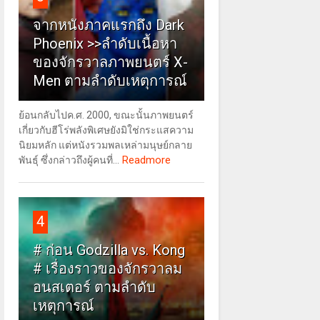
จากหนังภาคแรกถึง Dark
Phoenix >>ลำดับเนื้อหา
ของจักรวาลภาพยนตร์ X-
Men ตามลำดับเหตุการณ์
ย้อนกลับไปค.ศ. 2000, ขณะนั้นภาพยนตร์
เกี่ยวกับฮีโร่พลังพิเศษยังมิใช่กระแสความ
นิยมหลัก แต่หนังรวมพลเหล่ามนุษย์กลาย
Readmore
พันธุ์ ซึ่งกล่าวถึงผู้คนที่...
4
# ก่อน Godzilla vs. Kong
# เรื่องราวของจักรวาลม
อนสเตอร์ ตามลำดับ
เหตุการณ์