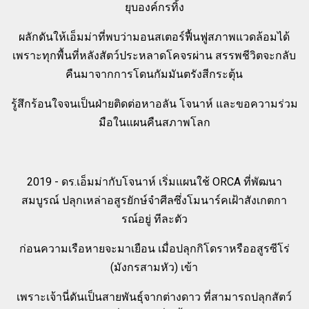
ยุบองค์กรทิ้ง
ผลักดันให้เอ็มม่าที่พบว่ามอนสเตอร์ฟื้นฟูสภาพแวดล้อมได้
เพราะทุกพื้นที่หลังสัตว์ประหลาดโคจรผ่าน สรรพชีวิตจะกลับ
คืนมาจากการโดนกัมมันตรังสีกระตุ้น
รู้สึกร้อนใจจนเป็นฝ่ายติดต่อหาอลัน โจนาห์ และขอความร่วม
มือในแผนคืนสภาพโลก
2019 - ดร.เอ็มม่ากับโจนาห์ เริ่มแผนใช้ ORCA ที่พัฒนา
สมบูรณ์ ปลุกเหล่าอสูรยักษ์จำศีลซึ่งโมนาร์คเฝ้าสังเกตกา
รณ์อยู่ ทีละตัว
ก่อนความเรือหายจะมาเยือน เมื่อปลุกกิโดราหรืออสูรซีโร่
(มังกรสามหัว) เข้า
เพราะเจ้านี่ดันเป็นสายพันธุ์จากต่างดาว ที่สามารถปลุกสัตว์