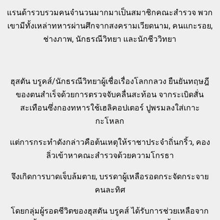
แรนด้ารวบรวมคนจำนวนมากมาเป็นสมาชิกคณะสำรวจ พวก
เขามีทั้งเหล่าทหารผ่านศึกจากสงครามเวียดนาม, คนแกะรอย,
ช่างภาพ, นักธรณีวิทยา และนักชีววิทยา
ฮุสตัน บรูคส์/นักธรณีวิทยาผู้เชื่อเรื่องโลกกลวง ยืนยันทฤษฎี
ของตนสำเร็จด้วยการตรวจจับคลื่นสะท้อน จากระเบิดสั่น
สะเทือนซึ่งกองทหารใช้เฮลิคอปเตอร์ ปูพรมลงใส่เกาะ
กะโหลก
แต่การกระทำดังกล่าวคือต้นเหตุให้ราชาประจำถิ่นกริ้ว, คอง
ลิ่วเข้าหาคณะสำรวจด้วยความโกรธา
จึงเกิดการบาดเจ็บล้มตาย, บรรดาผู้เหลือรอดกระจัดกระจาย
คนละทิศ
โดยกลุ่มผู้รอดชีวิตของฮุสตัน บรูคส์ ได้รับการช่วยเหลือจาก