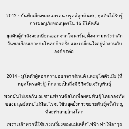
2012 - บันทึกเสียงของแอรอน บรูคส์ถูกค้นพบ, ฮุสตันได้รับรู้
การผจญภัยของบุตรใน 16 ปีให้หลัง
ฮุสตันผู้กำลังจะเกษียณออกจากโมนาร์ค, ตั้งความหวังว่าสัก
วันขอเยือนเกาะกะโหลกอีกครั้ง และเปลี่ยนใจอยู่ทำงานกับ
องค์กรต่อ
2014 - มูโตตัวผู้ลอกคราบออกจากดักแด้ และมูโตตัวเมีย (ที่
หยุดโตรอตัวผู้) ก็กลายเป็นสิ่งมีชีวิตวัยเจริญพันธุ์
พวกมันไปเจอกัน ณ ซานฟรานซิสโกเพื่อผสมพันธุ์ โดยกองทัพ
ของมนุษย์แทบไม่มีอะไรจะใช้หยุดยั้งการขยายพันธุ์ครั้งใหญ่
ที่จะทำลายล้างโลก
เพราะเจ้าพวกนี้ใช้แรงเหวี่ยงของแม่เหล็กไฟฟ้า ทำให้อาวุธ