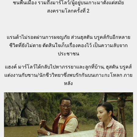
ชนพื้นเมือง รวมถึงมาร์โลว์/ผู้อยู่บนเกาะมาตั้งแต่สมัย
สงครามโลกครั้งที่ 2
แรนด้าไม่รอดผ่านการผจญภัย ส่วนฮุสตัน บรูคส์กับอีกหลาย
ชีวิตที่ยังไม่ตาย ตัดสินใจเก็บเรื่องคองไว้ เป็นความลับจาก
ประชาชน
แฮงค์ มาร์โลว์ได้กลับไปหาภรรยาและลูกที่บ้าน, ฮุสตัน บรูคส์
แต่งงานกับซาน/นักชีววิทยาซึ่งพบรักกันบนเกาะกะโหลก ภาย
หลัง