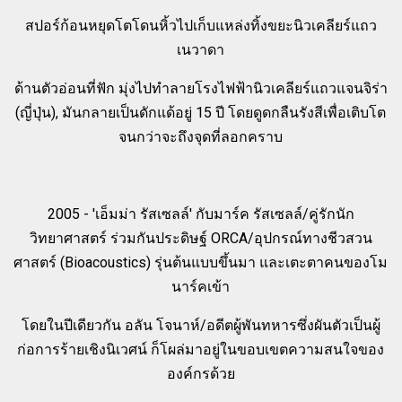
สปอร์ก้อนหยุดโตโดนหิ้วไปเก็บแหล่งทิ้งขยะนิวเคลียร์แถว
เนวาดา
ด้านตัวอ่อนที่ฟัก มุ่งไปทำลายโรงไฟฟ้านิวเคลียร์แถวแจนจิร่า
(ญี่ปุ่น), มันกลายเป็นดักแด้อยู่ 15 ปี โดยดูดกลืนรังสีเพื่อเติบโต
จนกว่าจะถึงจุดที่ลอกคราบ
2005 - 'เอ็มม่า รัสเซลล์' กับมาร์ค รัสเซลล์/คู่รักนัก
วิทยาศาสตร์ ร่วมกันประดิษฐ์ ORCA/อุปกรณ์ทางชีวสวน
ศาสตร์ (Bioacoustics) รุ่นต้นแบบขึ้นมา และเตะตาคนของโม
นาร์คเข้า
โดยในปีเดียวกัน อลัน โจนาห์/อดีตผู้พันทหารซึ่งผันตัวเป็นผู้
ก่อการร้ายเชิงนิเวศน์ ก็โผล่มาอยู่ในขอบเขตความสนใจของ
องค์กรด้วย