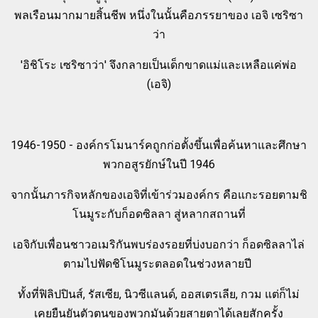
พลเรือนมากมายสิ้นชีพ หนึ่งในนั้นคือภรรยาของ เอจิ เซริซา
ว่า
'อิชิโระ เซริซาว่า' จึงกลายเป็นเด็กขาดแม่และเหลือแค่พ่อ
(เอจิ)
1946-1950 - องค์กรโมนาร์คถูกก่อตั้งขึ้นเพื่อค้นหาและศึกษา
พวกอสูรยักษ์ในปี 1946
จากนั้นภารกิจหลักของเอจิที่เข้าร่วมองค์กร คือแกะรอยตามชิ
โนมูระกับก็อดซิลลา สู่หลากสถานที่
เอจิกับเพื่อนชาวอเมริกันพบร่องรอยที่บ่งบอกว่า ก็อดซิลลาไล่
ตามไปฟัดชิโนมูระตลอดในช่วงหลายปี
ทั้งที่ฟิลิปปินส์, รัสเซีย, นิวซีแลนด์, ออสเตรเลีย, กวม แต่ก็ไม่
เคยยืนยันตัวตนของพวกมันด้วยสายตาได้เลยสักครั้ง