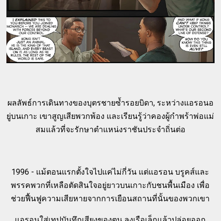
ผลลัพธ์การเดินทางของบุตรชายซ้ำรอยบิดา, ระหว่างแอรอนอ
ยู่บนเกาะ เขาสูญเสียพวกพ้อง และเรียนรู้ว่าคองผู้กำพร้าพ่อแม่
สมแล้วที่จะรักษาตำแหน่งราชันประจำถิ่นต่อ
1996 - แม้ตอนแรกตั้งใจไปแค่ไม่กี่วัน แต่แอรอน บรูคส์และ
พรรคพวกที่เหลือตัดสินใจอยู่ยาวบนเกาะกับชนพื้นเมือง เพื่อ
ช่วยฟื้นฟูความเสียหายจากการเยือนสถานที่นั้นของพวกเขา
แอรอนใส่เทปบันทึกเสียงของตน ลงเรือเล็กแล้วปล่อยออก