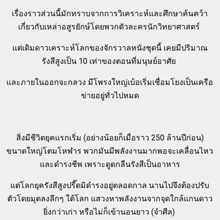
เรื่องราวส่วนนี้มักทราบจากการวิเคราะห์และศึกษาค้นคว้า
เกี่ยวกับเหล่าอสูรยักษ์โดยพวกตัวละครนักวิทยาศาสตร์
แต่เดิมดาวเคราะห์โลกของจักรวาลหนังชุดนี้ เคยมีปริมาณ
รังสีสูงเป็น 10 เท่าของตอนที่มนุษย์อาศัย
และภายในออกจะกลวง มีโพรงใหญ่เบ้อเริ่มเชื่อมโยงเป็นเครือ
ข่ายอยู่ทั่วไปหมด
สิ่งมีชีวิตยุคแรกเริ่ม (อย่างน้อยก็เมื่อราว 250 ล้านปีก่อน)
ขนาดใหญ่โตมโหฬาร พวกมันมีพลังงานมากพอจะเคลื่อนไหว
และดำรงชีพ เพราะดูดกลืนรังสีเป็นอาหาร
แต่โลกยุครังสีสูงปรี๊ดมิดำรงอยู่ตลอดกาล นานไปจึงต้องปรับ
ตัวโดยมุดลงลึกๆ ใต้โลก แสวงหาพลังงานจากจุดใกล้แกนดาว
ยิ่งกว่าเก่า หรือไม่ก็เข้านอนยาว (จำศีล)