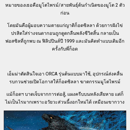
หมายของเธอคือมูโตไพรม์/สายพันธุ์ต้นกำเนิดของมูโต 2 ตัว
ก่อน
โดยมันคือผู้มอบความตายแก่ญาติก็อดซิลลา ด้วยการฝังไข่
ปรสิตใส่ร่างจนดากอนถูกดูดกลืนพลังชีวิตสิ้น กลายเป็น
ฟอสซิลที่ถูกพบ ณ ฟิลิปปินส์ปี 1999 และมันคิดทำแบบเดิมอีก
ครั้งกับพี่ก็อด
เอ็มม่าตัดสินใจเอา ORCA รุ่นต้นแบบมาใช้, อุปกรณ์ส่งคลื่น
รบกวนช่วยเปิดโอกาสให้ก็อดซิลลา ฆาตกรรมมูโตไพรม์
แม้ก็อดฯ บาดเจ็บจากการต่อสู้, แผงครีบบนหลังเสียหาย แต่ก็
ไม่เป็นไรมากเพราะอวัยวะส่วนนี้งอกใหม่ได้ เหมือนเขากวาง