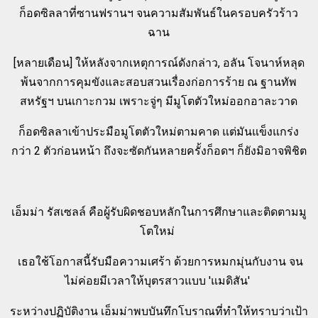
ก็อดซิลลาที่ซานฟรานฯ จนความสัมพันธ์ในครอบครัวร้าว
ฉาน
[หลายเดือน] ให้หลังจากเหตุการณ์ดังกล่าว, อลัน โจนาห์หลุด
พ้นจากการคุมขังและสอบสวนเรื่องก่อการร้าย ณ ฐานทัพ
สหรัฐฯ บนเกาะกวม เพราะจู่ๆ มีมูโตตัวใหม่ออกอาละวาด
ก็อดซิลลาเข้าประมือมูโตตัวใหม่ตามคาด แต่มันแข็งแกร่ง
กว่า 2 ตัวก่อนหน้า ถึงจะซัดกันหลายครั้งก็อดฯ ก็ยังมิอาจพิชิต
เอ็มม่า รัสเซลล์ คือผู้รับผิดชอบหลักในการศึกษาและติดตามมู
โตใหม่
เธอใช้โอกาสนี้รับมือความเศร้า ด้วยการหมกมุ่นกับงาน จน
ไม่ค่อยมีเวลาให้บุตรสาวแบบ 'แมดิสัน'
ระหว่างปฏิบัติงาน เอ็มม่าพบบันทึกโบราณที่ทำให้ทราบว่าเป้า