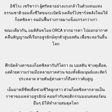
อิชิโระ เซริซาว่า ผู้ศรัทธาอย่างแรงกล้าในตัวแทนแห่ง
ธรรมชาติ ยอมทิ้งชีวิตขนระเบิดนิวเคลียร์ไปชาร์จพลังใหม่ให้
ก็อดซิลลา จนมันฟื้นร่างกายมาแข็งแกร่งกว่าเก่า
ขณะเดียวกัน, แมดิสันขโมย ORCA จากมารดา ไปออกอากาศ
คลื่นสัญญาณที่เรียกอสูรยักษ์ทุกตัวสู่บอสตัน เพื่อชะลอวันสิ้น
โลก
ศึกนัดล้างตาของก็อดซิลลากับกิโดรา ณ บอสตัน ช่างดุเดือด,
แต่ด้วยความร่วมมือหลายภาคส่วน ของทั้งฝั่งมนุษย์และสัตว์
ประหลาด สายพันธุ์ต่างดาวก็ถึงคราวดับสูญ
เอ็มม่าพลีชีพเพื่อช่วยชีวิตลูกสาว ส่วนก็อดซิลลากลายเป็น
ราชาของเหล่าอสูรยักษ์ คอยกำกับพฤติกรรมมอนสเตอร์ตน
อื่นๆ มิให้ทำลายสมดุลโลก