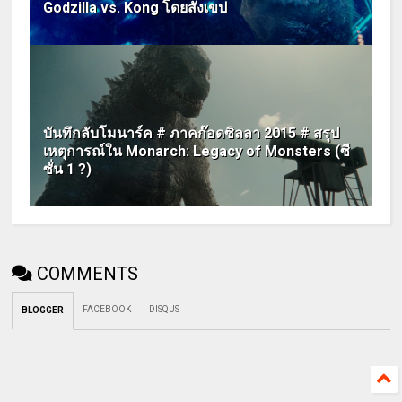
Godzilla vs. Kong โดยสังเขป
บันทึกลับโมนาร์ค # ภาคก๊อดซิลลา 2015 # สรุป
เหตุการณ์ใน Monarch: Legacy of Monsters (ซี
ซั่น 1 ?)
COMMENTS
FACEBOOK
DISQUS
BLOGGER