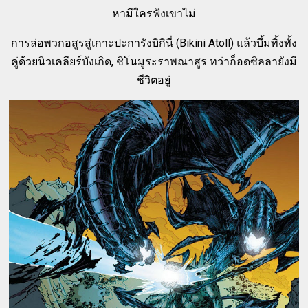
หามีใครฟังเขาไม่
การล่อพวกอสูรสู่เกาะปะการังบิกินี่ (Bikini Atoll) แล้วบึ้มทิ้งทั้ง
คู่ด้วยนิวเคลียร์บังเกิด, ชิโนมูระราพณาสูร ทว่าก็อดซิลลายังมี
ชีวิตอยู่