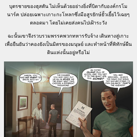
บุตรชายของฮุสตัน ไม่เห็นด้วยอย่างยิ่งที่บิดากับองค์กรโม
นาร์ค ปล่อยเฉพาะเกาะกะโหลกซึ่งมีอสูรยักษ์ยั้วเยี้ยไว้เฉยๆ
ตลอดมา โดยไม่เคยส่งคนไปเฝ้าระวัง
ฉะนั้นเขาจึงรวบรวมพรรคพวกทหารรับจ้าง เดินทางสู่เกาะ
เพื่อยืนยันว่าคองยังเป็นมิตรของมนุษย์ และทำหน้าที่พิทักษ์ผืน
ดินแห่งนั้นอยู่หรือไม่