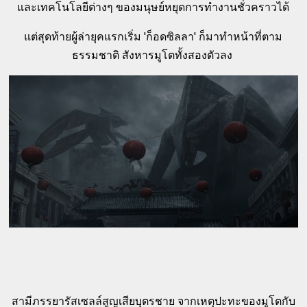
และเทคโนโลยีต่างๆ ของมนุษย์หยุดการทำงานชั่วคราวได้
แต่สุดท้ายผู้ล่ายุคแรกเริ่ม 'ก็อดซิลลา' ก็มาทำหน้าที่ตาม
ธรรมชาติ สังหารมูโตทั้งสองตัวลง
สามีภรรยารัสเซลล์สูญเสียบุตรชาย จากเหตุปะทะของมูโตกับ