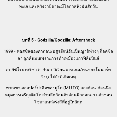
ทะเล และหวังว่าบิดาจะมีโอกาสฟังมันสักวัน
บทที่ 5 - Godzilla/Godzilla: Aftershock
1999 - ฟอสซิลของดากอน/อสูรยักษ์อันเป็นญาติห่างๆ ก็อดซิล
ลา ถูกค้นพบเพราะการทำเหมืองแถวฟิลิปปินส์
ดร.อิชิโระ เซริซาว่า กับดร.วิเวียน เกรแฮม/คนของโมนาร์ค
จึงรุดไปยังที่เกิดเหตุ
พวกเขาเจอสปอร์ปรสิตของมูโต (M.U.T.O) สองก้อน, ก้อนนึง
หยุดการเจริญเติบโต ส่วนอีกก้อนตัวอ่อนฟักออกมา แล้วชอน
ไชหาแหล่งรังสีที่อยู่ใกล้สุด