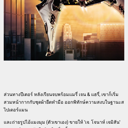
ส่วนทางปีเตอร์ หลังเรียนจบพร้อมแมรี่ เจน & แฮรี่, เขาก็เริ่ม
สวมหน้ากากกับชุดผ้ายืดทำมือ ออกพิทักษ์ความสงบในฐานะส
ไปเดอร์แมน
และถ่ายรูปไอ้แมงมุม (ตัวเขาเอง) ขายให้ 'เจ. โจนาห์ เจมิสัน'