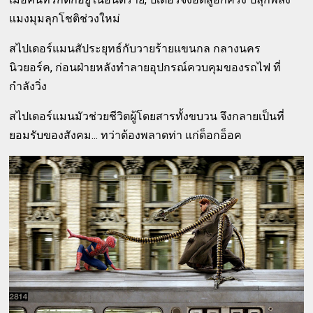
แมงมุมลุกโชติช่วงใหม่
สไปเดอร์แมนสัประยุทธ์กับวายร้ายแขนกล กลางนคร
นิวยอร์ค, ก่อนฝ่ายหลังทำลายอุปกรณ์ควบคุมของรถไฟ ที่
กำลังวิ่ง
สไปเดอร์แมนมัวช่วยชีวิตผู้โดยสารทั้งขบวน จึงกลายเป็นที่
ยอมรับของสังคม... ทว่าต้องพลาดท่า แก่ด็อกอ็อค