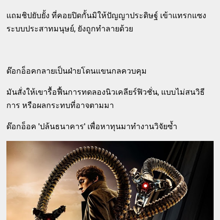
แถมชิปยับยั้ง ที่คอยปิดกั้นมิให้ปัญญาประดิษฐ์ เข้าแทรกแซง
ระบบประสาทมนุษย์, ยังถูกทำลายด้วย
ด๊อกอ็อคกลายเป็นฝ่ายโดนแขนกลควบคุม
มันสั่งให้เขารื้อฟื้นการทดลองนิวเคลียร์ฟิวชั่น, แบบไม่สนวิธี
การ หรือผลกระทบที่อาจตามมา
ด๊อกอ็อค 'ปล้นธนาคาร' เพื่อหาทุนมาทำงานวิจัยซ้ำ