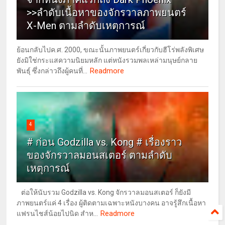
>>ลำดับเนื้อหาของจักรวาลภาพยนตร์
X-Men ตามลำดับเหตุการณ์
ย้อนกลับไปค.ศ. 2000, ขณะนั้นภาพยนตร์เกี่ยวกับฮีโร่พลังพิเศษ
ยังมิใช่กระแสความนิยมหลัก แต่หนังรวมพลเหล่ามนุษย์กลาย
Readmore
พันธุ์ ซึ่งกล่าวถึงผู้คนที่...
4
# ก่อน Godzilla vs. Kong # เรื่องราว
ของจักรวาลมอนสเตอร์ ตามลำดับ
เหตุการณ์
ต่อให้นับรวม Godzilla vs. Kong จักรวาลมอนสเตอร์ ก็ยังมี
ภาพยนตร์แค่ 4 เรื่อง ผู้ติดตามเฉพาะหนังบางคน อาจรู้สึกเนื้อหา
Readmore
แฟรนไชส์น้อยไปนิด สำห...