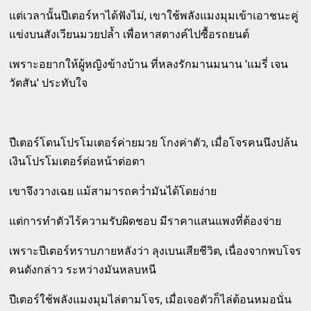
แต่เวลานั้นปีเตอร์หาได้ฟังไม่, เขาใช้พลังแมงมุมเข้าเอาชนะคู่
แข่งบนสังเวียนมวยปล้ำ เพื่อหาสตางค์ไปซื้อรถยนต์
เพราะอยากให้ผู้หญิงข้างบ้าน ที่หลงรักมานมนาน 'แมรี่ เจน
วัตสัน' ประทับใจ
ปีเตอร์โดนโปรโมเตอร์ค่ายมวย โกงค่าตัว, เมื่อโจรคนนึงปล้น
เงินโปรโมเตอร์ต่อหน้าต่อตา
เขาจึงวางเฉย แม้สามารถคว่ำมันได้โดยง่าย
แต่การทำตัวไร้ความรับผิดชอบ มีราคาแสนแพงที่ต้องจ่าย
เพราะปีเตอร์ทราบภายหลังว่า ลุงเบนเสียชีวิต, เนื่องจากพบโจร
คนดังกล่าว ระหว่างมันหลบหนี
ปีเตอร์ใช้พลังแมงมุมไล่ตามโจร, เมื่อเจอตัวก็ไล่ต้อนหมอนั่น