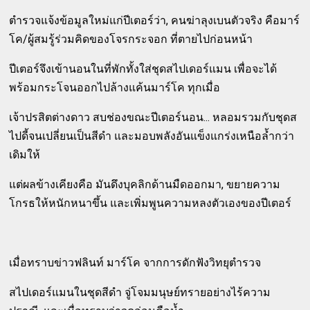
ตำรวจแจ้งข้อมูลใหม่แก่ปีเตอร์ว่า, คนฆ่าลุงเบนตัวจริง คือมาร์
โค/ผู้สมรู้ร่วมคิดของโจรกระจอก ที่ตายไปก่อนหน้า
ปีเตอร์จึงเข้านอนในที่พักทั้งใส่ชุดสไปเดอร์แมน เพื่อจะได้
พร้อมกระโจนออกไปล้างแค้นมาร์โค ทุกเมื่อ
เจ้าปรสิตต่างดาว สบช่องขณะปีเตอร์นอน... หลอมรวมกับชุดส
ไปดี้จนเปลี่ยนเป็นสีดำ และมอบพลังอันแข็งแกร่งเหนือล้ำกว่า
เดิมให้
แต่ผลข้างเคียงคือ มันดึงบุคลิกด้านมืดออกมา, ขยายความ
โกรธให้หนักหนาขึ้น และเพิ่มพูนความหลงตัวเองของปีเตอร์
เมื่อทราบข่าวฟลินท์ มาร์โค จากการดักฟังวิทยุตำรวจ
สไปเดอร์แมนในชุดสีดำ จู่โจมมนุษย์ทรายอย่างไร้ความ