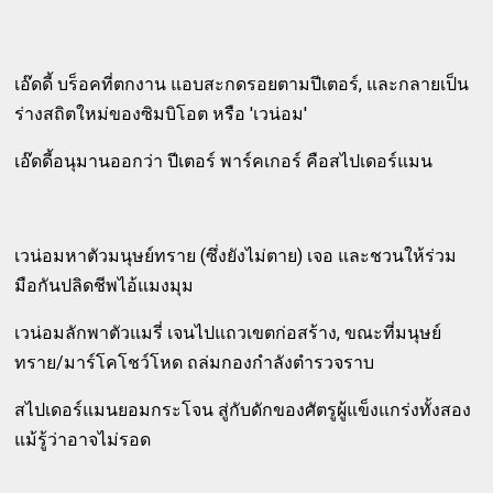
เอ๊ดดี้ บร็อคที่ตกงาน แอบสะกดรอยตามปีเตอร์, และกลายเป็น
ร่างสถิตใหม่ของซิมบิโอต หรือ 'เวน่อม'
เอ๊ดดี้อนุมานออกว่า ปีเตอร์ พาร์คเกอร์ คือสไปเดอร์แมน
เวน่อมหาตัวมนุษย์ทราย (ซึ่งยังไม่ตาย) เจอ และชวนให้ร่วม
มือกันปลิดชีพไอ้แมงมุม
เวน่อมลักพาตัวแมรี่ เจนไปแถวเขตก่อสร้าง, ขณะที่มนุษย์
ทราย/มาร์โคโชว์โหด ถล่มกองกำลังตำรวจราบ
สไปเดอร์แมนยอมกระโจน สู่กับดักของศัตรูผู้แข็งแกร่งทั้งสอง
แม้รู้ว่าอาจไม่รอด