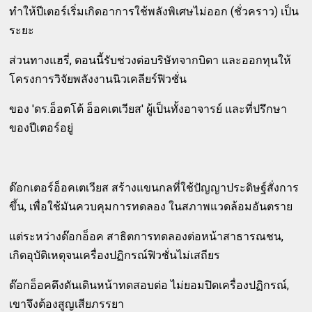
ทำให้ปีเตอร์เริ่มเกิดอาการใช้พลังพิเศษไม่ออก (ชั่วคราว) เป็น
ระยะ
ส่วนทางแฮรี่, ตอนนี้รับช่วงต่อบริษัทจากบิดา และออกทุนให้
โครงการวิจัยพลังงานนิวเคลียร์ฟิวชั่น
ของ 'ดร.อ็อตโต้ อ็อคเตเวียส' ผู้เป็นทั้งอาจารย์ และที่ปรึกษา
ของปีเตอร์อยู่
ด๊อกเตอร์อ็อคเตเวียส สร้างแขนกลที่ใช้ปัญญาประดิษฐ์สั่งการ
ขึ้น, เพื่อใช้มันควบคุมการทดลอง ในสภาพแวดล้อมอันตราย
แต่ระหว่างด๊อกอ็อค สาธิตการทดลองต่อหน้าสาธารณชน,
เกิดอุบัติเหตุจนเครื่องปฏิกรณ์ฟิวชั่นไม่เสถียร
ด๊อกอ็อคดึงดันเดินหน้าทดสอบต่อ ไม่ยอมปิดเครื่องปฏิกรณ์,
เขาจึงต้องสูญเสียภรรยา