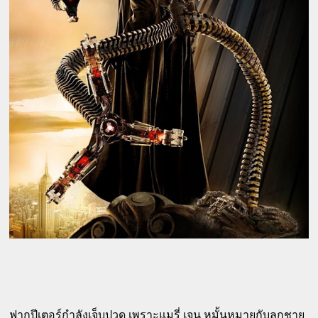
ฟากปีเตอร์กำลังเจ็บปวด เพราะแมรี่ เจน หมั้นหมายกับลูกชาย