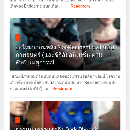
สัปดาห์ (ราว 21 วัน) ในขณะที่ Spider Man: Far From Home
Readmore
เกิดหลัง Endgame แปดเดือน - - -...
2
อะไรมาก่อนหลัง ? >>Resident Evil ฉบับ
ภาพยนตร์ (และซีรีส์) อนิเมชั่น ตาม
ลำดับเหตุการณ์
ขณะที่ภาพยนตร์ฉบับคนแสดงของแฟรนไชส์ล่าซอมบี้ ไร้ความ
เกี่ยวข้องทางเนื้อหา กับผลงานต้นฉบับ ทว่า Resident Evil ฉบับ
Readmore
ภาพยนตร์ (& ซีรีส์) อน...
3
จากหนังภาคแรกถึง Dark Phoenix