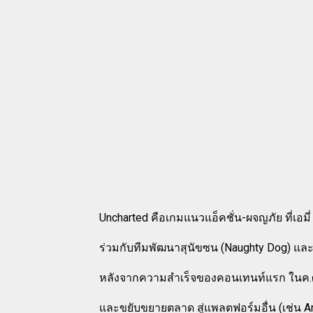
Uncharted คือเกมแนวแอ็คชั่น-ผจญภัย ที่เอมี
ร่วมกับทีมพัฒนาสุนัขซน (Naughty Dog) และจั
หลังจากความสำเร็จของคอนเทนท์แรก ในค.ศ
และขยับขยายตลาด สู่แพลตฟอร์มอื่น (เช่น An