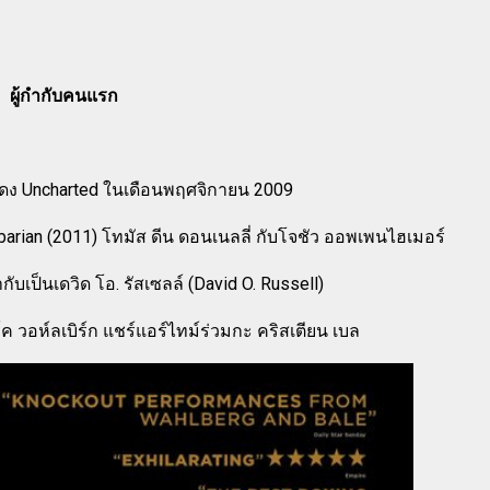
ผู้กำกับคนแรก
นแสดง Uncharted ในเดือนพฤศจิกายน 2009
rbarian (2011) โทมัส ดีน ดอนเนลลี่ กับโจชัว ออพเพนไฮเมอร์
กับเป็นเดวิด โอ. รัสเซลล์ (David O. Russell)
าร์ค วอห์ลเบิร์ก แชร์แอร์ไทม์ร่วมกะ คริสเตียน เบล