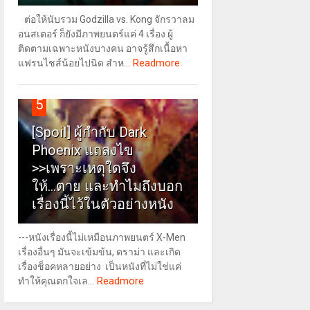
ต่อให้นับรวม Godzilla vs. Kong จักรวาลม
อนสเตอร์ ก็ยังมีภาพยนตร์แค่ 4 เรื่อง ผู้
ติดตามเฉพาะหนังบางคน อาจรู้สึกเนื้อหา
Readmore
แฟรนไชส์น้อยไปนิด สำห...
5
[Spoil] ผู้กำกับ Dark
Phoenix แถลงไข
>>เพราะเหตุใดจึง
ให้...ตาย และทำไมถึงบอก
เรื่องนี้ไว้ในตัวอย่างหนัง
---หนังเรื่องนี้ไม่เหมือนภาพยนตร์ X-Men
เรื่องอื่นๆ มันจะเข้มข้น, ดราม่า และเกิด
เรื่องช็อคหลายอย่าง เป็นหนังที่ไม่ใช่แค่
Readmore
ทำให้คุณตกใจเล...