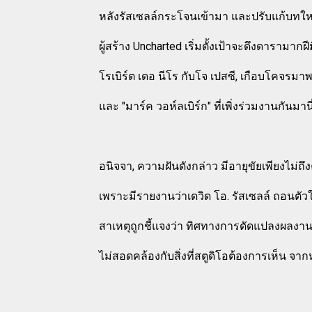
หลังรัสเซลล์กระโจนเข้ามา และปรับแก้บทให
ผู้สร้าง Uncharted เริ่มตั้งเป้าจะดึงดารามา
โรเบิร์ต เดอ นีโร กับโจ เปสซี, เกือบโคจรมา
และ "มาร์ค วอห์ลเบิร์ก" ที่เพิ่งร่วมงานกันม
อนิจจา, ความฝันดังกล่าว มีอายุขัยเพียงไม่ถึงค
เพราะมีรายงานว่าเดวิด โอ. รัสเซลล์ ถอนต
สาเหตุถูกชี้แจงว่า ทิศทางการดัดแปลงผลงา
ไม่สอดคล้องกับสิ่งที่สตูดิโอต้องการเห็น จาก