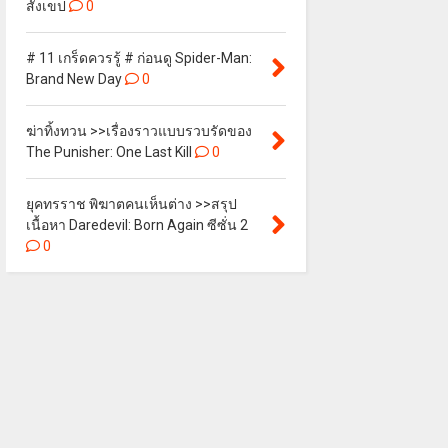
สังเขป
0
# 11 เกร็ดควรรู้ # ก่อนดู Spider-Man:
Brand New Day
0
ฆ่าทิ้งทวน >>เรื่องราวแบบรวบรัดของ
The Punisher: One Last Kill
0
ยุคทรราช พิฆาตคนเห็นต่าง >>สรุป
เนื้อหา Daredevil: Born Again ซีซั่น 2
0