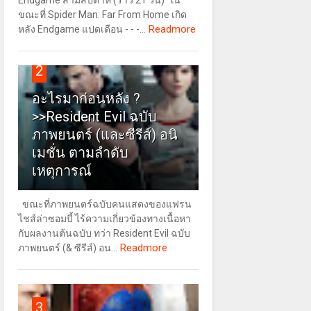
Endgame สามสัปดาห์ (ราว 21 วัน) ใน
ขณะที่ Spider Man: Far From Home เกิด
Readmore
หลัง Endgame แปดเดือน - - -...
2
อะไรมาก่อนหลัง ?
>>Resident Evil ฉบับ
ภาพยนตร์ (และซีรีส์) อนิ
เมชั่น ตามลำดับ
เหตุการณ์
ขณะที่ภาพยนตร์ฉบับคนแสดงของแฟรน
ไชส์ล่าซอมบี้ ไร้ความเกี่ยวข้องทางเนื้อหา
กับผลงานต้นฉบับ ทว่า Resident Evil ฉบับ
Readmore
ภาพยนตร์ (& ซีรีส์) อน...
3