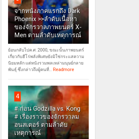
จากหนังภาคแรกถึง Dark
Phoenix >>ลำดับเนื้อหา
ของจักรวาลภาพยนตร์ X-
Men ตามลำดับเหตุการณ์
ย้อนกลับไปค.ศ. 2000, ขณะนั้นภาพยนตร์
เกี่ยวกับฮีโร่พลังพิเศษยังมิใช่กระแสความ
นิยมหลัก แต่หนังรวมพลเหล่ามนุษย์กลาย
Readmore
พันธุ์ ซึ่งกล่าวถึงผู้คนที่...
4
# ก่อน Godzilla vs. Kong
# เรื่องราวของจักรวาลม
อนสเตอร์ ตามลำดับ
เหตุการณ์