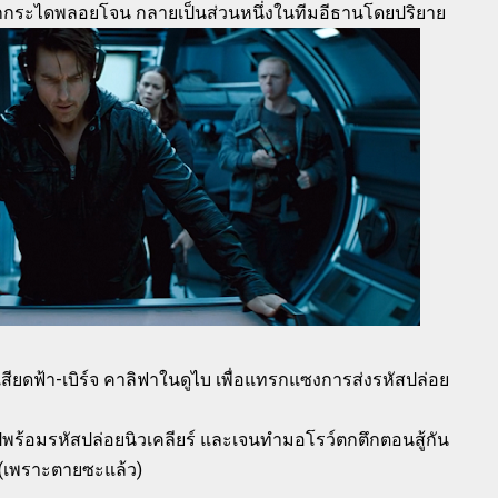
กกระไดพลอยโจน กลายเป็นส่วนหนึ่งในทีมอีธานโดยปริยาย
ูงเสียดฟ้า-เบิร์จ คาลิฟาในดูไบ เพื่อแทรกแซงการส่งรหัสปล่อย
ปพร้อมรหัสปล่อยนิวเคลียร์ และเจนทำมอโรว์ตกตึกตอนสู้กัน
้(เพราะตายซะแล้ว)