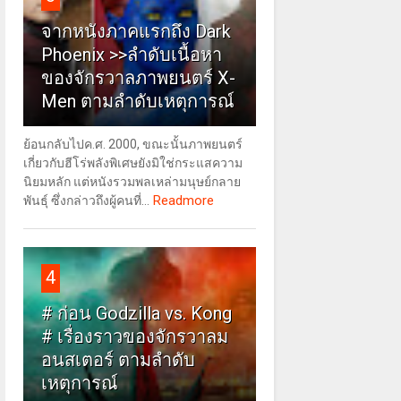
จากหนังภาคแรกถึง Dark
Phoenix >>ลำดับเนื้อหา
ของจักรวาลภาพยนตร์ X-
Men ตามลำดับเหตุการณ์
ย้อนกลับไปค.ศ. 2000, ขณะนั้นภาพยนตร์
เกี่ยวกับฮีโร่พลังพิเศษยังมิใช่กระแสความ
นิยมหลัก แต่หนังรวมพลเหล่ามนุษย์กลาย
Readmore
พันธุ์ ซึ่งกล่าวถึงผู้คนที่...
4
# ก่อน Godzilla vs. Kong
# เรื่องราวของจักรวาลม
อนสเตอร์ ตามลำดับ
เหตุการณ์