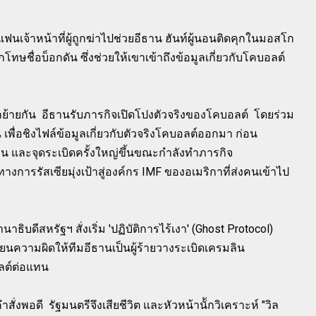
-แฟนเจ้าหน้าที่ผู้ถูกฆ่าไปช่วยอีธาน ฮันท์ผู้นอนติดคุกในมอสโก
ษชื่อบ็อกดัน ซึ่งช่วยให้เขาเข้าถึงข้อมูลเกี่ยวกับโคบอลต์
ย้ายกัน อีธานรับภารกิจเปิดโปงตัวจริงของโคบอลต์ โดยร่วม
เพื่อชิงไฟล์ข้อมูลเกี่ยวกับตัวจริงโคบอลต์ออกมา ก่อน
น และจุดระเบิดครั้งใหญ่ขึ้นขณะกำลังทำภารกิจ
ารรัสเซียมุ่งเป้าสู่องค์กร IMF ของอเมริกาที่ส่งคนเข้าไป
ิบดีสหรัฐฯ สั่งเริ่ม 'ปฏิบัติการไร้เงา' (
Ghost Protocol)
ยนความผิดให้ทีมอีธานเป็นผู้ร้ายวางระเบิดเครมลิน
ลต์ต่อแทน
ั่งพอดี รัฐมนตรีจึงเสียชีวิต และ
หัวหน้านัักวิเคราะห์ "วิล