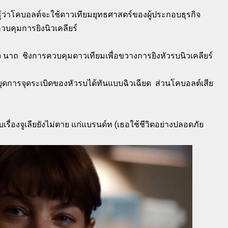
ู้ว่าโคบอลต์จะใช้ดาวเทียมยุทธศาสตร์ของผู้ประกอบธุรกิจ
บคุมการยิงนิวเคลียร์
จ นาถ ชิงการควบคุมดาวเทียมเพื่อขวางการยิงหัวรบนิวเคลียร์
ยุดการจุดระเบิดของหัวรบได้ทันแบบฉิวเฉียด ส่วนโคบอลต์เสีย
บเรื่องจูเลียยังไม่ตาย แก่แบรนด์ท (เธอใช้ชีวิตอย่างปลอดภัย