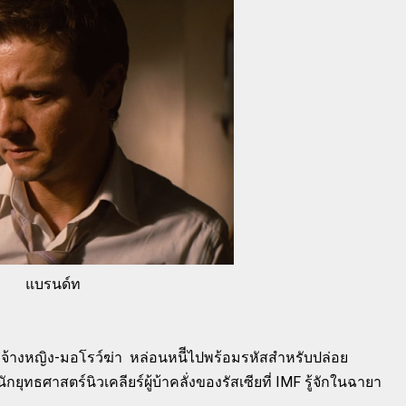
แบรนด์ท
รับจ้างหญิง-มอโรว์ฆ่า หล่อนหนีีไปพร้อมรหัสสำหรับปล่อย
กยุทธศาสตร์นิวเคลียร์ผู้บ้าคลั่งของรัสเซียที่ IMF รู้จักในฉายา