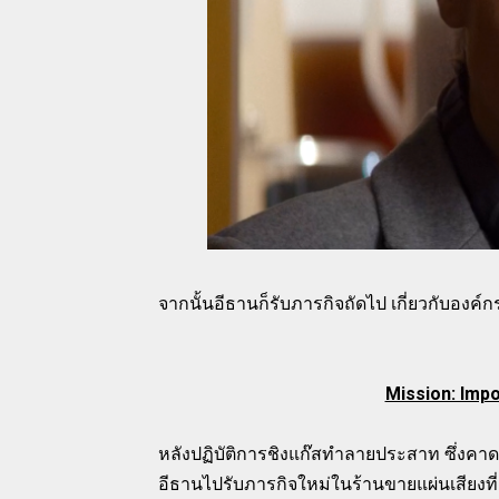
จากนั้นอีธานก็รับภารกิจถัดไป เกี่ยวกับองค์กรร้
Mission: Impo
หลังปฏิบัติการชิงแก๊สทำลายประสาท ซึ่งคา
อีธานไปรับภารกิจใหม่ในร้านขายแผ่นเสียงท