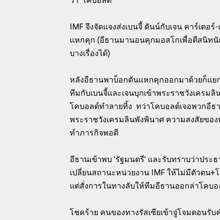
ว่า 'โคบอลต์'
IMF จึงจัดแจงส่งเบนจี้ ดันน์กับเจน คาร์เตอร์
แหกคุก (อีธานมานอนคุกมอสโกเพื่อตีสนิทนักโท
บางเรื่องได้)
หลังอีธานพาบ็อกดันแหกคุกออกมาด้วยก็แยก
ทีมกับเบนจี้และเจนบุกเข้าพระราชวังเครมลิน 
โคบอลต์ทำลายทิ้ง ทว่าโคบอลต์เจอพวกอีธา
พระราชวังเครมลินพังพินาศ ความสงสัยของทางก
ทำภารกิจพอดี
อีธานเข้าพบ 'รัฐมนตรี' และรับทราบว่าประธานาธ
เปลี่ยนสถานะหน่วยงาน IMF ให้ไม่มีตัวตน+โ
แต่สั่งการในทางลับให้ทีมอีธานออกล่าโคบอ
โชคร้าย คนของทางรัสเซียเข้าจู่โจมตอนรับคำส