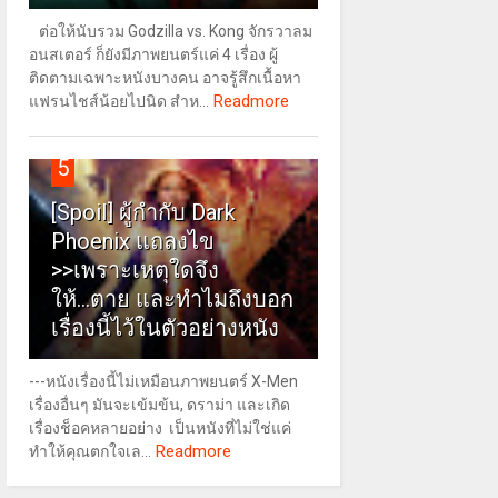
ต่อให้นับรวม Godzilla vs. Kong จักรวาลม
อนสเตอร์ ก็ยังมีภาพยนตร์แค่ 4 เรื่อง ผู้
ติดตามเฉพาะหนังบางคน อาจรู้สึกเนื้อหา
Readmore
แฟรนไชส์น้อยไปนิด สำห...
5
[Spoil] ผู้กำกับ Dark
Phoenix แถลงไข
>>เพราะเหตุใดจึง
ให้...ตาย และทำไมถึงบอก
เรื่องนี้ไว้ในตัวอย่างหนัง
---หนังเรื่องนี้ไม่เหมือนภาพยนตร์ X-Men
เรื่องอื่นๆ มันจะเข้มข้น, ดราม่า และเกิด
เรื่องช็อคหลายอย่าง เป็นหนังที่ไม่ใช่แค่
Readmore
ทำให้คุณตกใจเล...