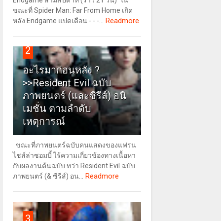
Endgame สามสัปดาห์ (ราว 21 วัน) ใน
ขณะที่ Spider Man: Far From Home เกิด
Readmore
หลัง Endgame แปดเดือน - - -...
2
อะไรมาก่อนหลัง ?
>>Resident Evil ฉบับ
ภาพยนตร์ (และซีรีส์) อนิ
เมชั่น ตามลำดับ
เหตุการณ์
ขณะที่ภาพยนตร์ฉบับคนแสดงของแฟรน
ไชส์ล่าซอมบี้ ไร้ความเกี่ยวข้องทางเนื้อหา
กับผลงานต้นฉบับ ทว่า Resident Evil ฉบับ
Readmore
ภาพยนตร์ (& ซีรีส์) อน...
3