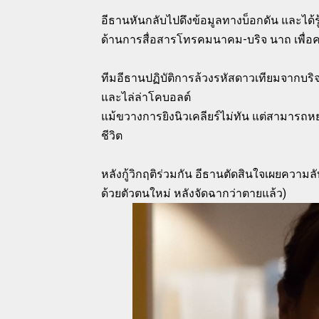
อีธานหันกลับไปดึงข้อมูลทางบ็อกดัน และได้ร
ด้านการสื่อสารโทรคมนาคม-บริจ นาถ เพื่อคว
ทีมอีธานปฏิบัติการล้วงรหัสดาวเทียมจากบริ
และไล่ล่าโคบอลต์
แม้ขวางการยิงนิวเคลียร์ไม่ทัน แต่สามารถห
ชีวิต
หลังกู้วิกฤติร่วมกัน อีธานตัดสินใจเผยความลั
ด้วยตัวตนใหม่ หลังจัดฉากว่าตายแล้ว)