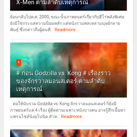
X-Men ตามลำดับเหตุการณ์
ย้อนกลับไปค.ศ. 2000, ขณะนั้นภาพยนตร์เกี่ยวกับฮีโร่พลังพิเศษ
ยังมิใช่กระแสความนิยมหลัก แต่หนังรวมพลเหล่ามนุษย์กลาย
Readmore
พันธุ์ ซึ่งกล่าวถึงผู้คนที่...
4
# ก่อน Godzilla vs. Kong # เรื่องราว
ของจักรวาลมอนสเตอร์ ตามลำดับ
เหตุการณ์
ต่อให้นับรวม Godzilla vs. Kong จักรวาลมอนสเตอร์ ก็ยังมี
ภาพยนตร์แค่ 4 เรื่อง ผู้ติดตามเฉพาะหนังบางคน อาจรู้สึกเนื้อหา
Readmore
แฟรนไชส์น้อยไปนิด สำห...