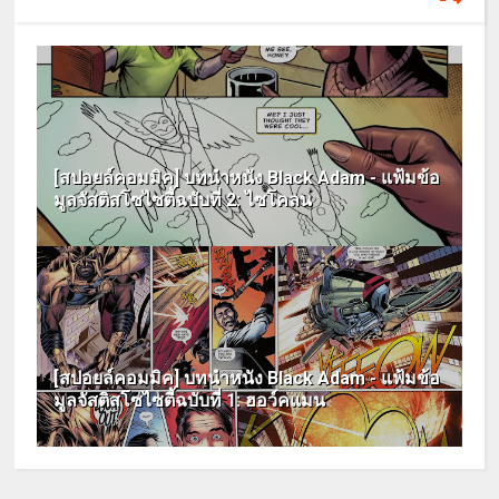
[สปอยล์คอมมิค] บทนำหนัง Black Adam - แฟ้มข้อ
มูลจัสติสโซไซตี้ฉบับที่ 2: ไซโคลน
[สปอยล์คอมมิค] บทนำหนัง Black Adam - แฟ้มข้อ
มูลจัสติสโซไซตี้ฉบับที่ 1: ฮอว์คแมน