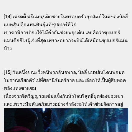
[14] เฟรดดี้ ฟรีแมน/เด็กชายในครอบครัวอุปถัมภ์ใหม่ของบิลลี่
แบทสัน คือแฟนพันธุ์แท้ซุปเปอร์ฮีโร่
เขาขาพิการต้องใช้ไม้ค้ำยันช่วยพยุงเดิน เลยคิดว่าซุปเปอร์
แมนคือฮีโร่ผู้เจ๋งที่สุด เพราะอยากจะบินได้เหมือนซุปเปอร์แมน
บ้าง
[15] วันหนึ่งขณะวิ่งหนีพวกอันธพาล, บิลลี่ แบทสันโดนพ่อมด
โบราณเรียกตัวไปที่ศิลานิรันดร์กาล และเลือกให้เป็นผู้สืบทอด
พลังแห่งชาแซม
เนื่องจากจิตวิญญาณเข้มแข็งกับหัวใจบริสุทธิ์ผุดผ่องของเขา
และเพราะมีมหันตภัยบางอย่างกำลังรอให้เค้าช่วยจัดการอยู่