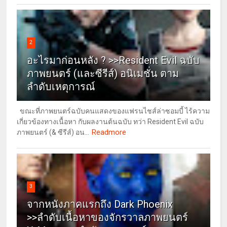
2
อะไรมาก่อนหลัง ? >>Resident Evil ฉบับ
ภาพยนตร์ (และซีรีส์) อนิเมชั่น ตาม
ลำดับเหตุการณ์
ขณะที่ภาพยนตร์ฉบับคนแสดงของแฟรนไชส์ล่าซอมบี้ ไร้ความ
เกี่ยวข้องทางเนื้อหา กับผลงานต้นฉบับ ทว่า Resident Evil ฉบับ
Readmore
ภาพยนตร์ (& ซีรีส์) อน...
3
จากหนังภาคแรกถึง Dark Phoenix
>>ลำดับเนื้อหาของจักรวาลภาพยนตร์