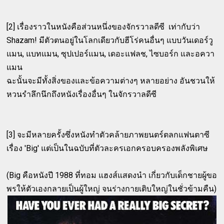
[2] เรื่องราวในหนังคือส่วนหนึ่งของจักรวาลดีซี เท่ากับว่า
Shazam! มีตัวตนอยู่ในโลกเดียวกับฮีโร่คนอื่นๆ แบบวันเดอร์วู
แมน, แบทแมน, ซุปเปอร์แมน, เดอะแฟลช, ไซบอร์ก และอควา
แมน
ฉะนั้นจะมีทั้งสิ่งของและข้อความต่างๆ หลายอย่าง อันชวนให้
หวนรำลึกนึกถึงหนังเรื่องอื่นๆ ในจักรวาลดีซี
[3] จะมีหลายครั้งซึ่งหนังทำตัวคล้ายภาพยนตร์ตลกแฟนตาซี
เรื่อง 'Big' แต่เป็นในฉบับที่ตัวละครเอกครอบครองพลังพิเศษ
(Big คือหนังปี 1988 ที่ทอม แฮงส์แสดงนำ เกี่ยวกับเด็กชายผู้ขอ
พรให้ตัวเองกลายเป็นผู้ใหญ่ จนร่างกายเติบใหญ่ในชั่วข้ามคืน)