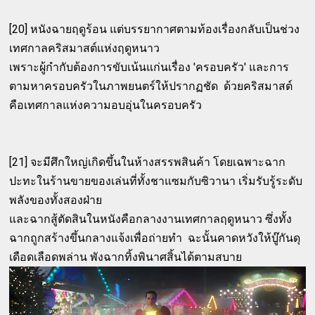
[20] หนังฉายฤดูร้อน แต่บรรยากาศตามท้องเรื่องกลับเป็นช่วง
เทศกาลคริสมาสต์แห่งฤดูหนาว
เพราะผู้กำกับต้องการขับเน้นแก่นเรื่อง 'ครอบครัว' และการ
ตามหาครอบครัวในภาพยนตร์ให้ปรากฏชัด ด้วยคริสมาสต์
คือเทศกาลแห่งความอบอุ่นในครอบครัว
[21] จะมีศึกใหญ่เกิดขึ้นในห้างสรรพสินค้า โดยเฉพาะฉาก
ปะทะในร้านขายของเล่นที่ทั้งชาแซมกับซิวานา เริ่มรับรู้ระดับ
พลังของทั้งสองฝ่าย
และฉากสู้ตัดสินในหนังคือกลางงานเทศกาลฤดูหนาว ซึ่งทั้ง
ฉากถูกสร้างขึ้นกลางแจ้งเพื่อถ่ายทำ ฉะนั้นคาดหวังให้บู๊กันดุ
เดือดเลือดพล่าน พังฉากทิ้งพินาศสิ้นได้ตามสบาย