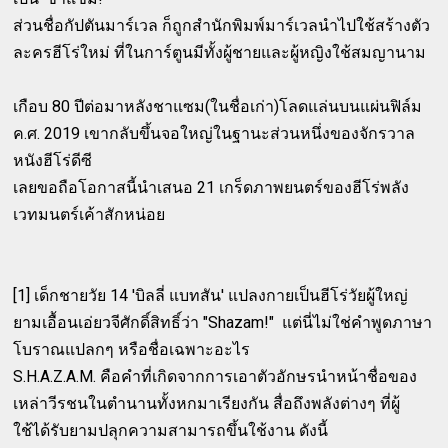
ส่วนชื่อกัปตันมาร์เวล ก็ถูกสำนักพิมพ์มาร์เวลนำไปใช้สร้างตัว
ละครฮีโร่ใหม่ ที่ในการ์ตูนมีทั้งผู้ชายและผู้หญิงใช้สมญานาม
เกือบ 80 ปีต่อมาหลังชาแซม(ในชื่อเก่า)โลดแล่นบนแผ่นฟิล์ม
ค.ศ. 2019 เขากลับขึ้นจอใหญ่ในฐานะส่วนหนึ่งของจักรวาล
หนังฮีโร่ดีซี
เลยขอถือโอกาสนี้นำเสนอ 21 เกร็ดภาพยนตร์ของฮีโร่พลัง
เวทมนตร์เค้าสักหน่อย
[1] เด็กชายวัย 14 'บิลลี่ แบทสัน' แปลงกายเป็นฮีโร่วัยผู้ใหญ่
ยามเอื้อนเอ่ยวจีศักดิ์สิทธิ์ว่า "Shazam!" แต่นี่ไม่ใช่คำพูดภาษา
โบราณแปลกๆ หรือชื่อเฉพาะอะไร
S.H.A.Z.A.M. คือคำที่เกิดจากการเอาตัวอักษรนำหน้าชื่อของ
เหล่าวีรชนในตำนานทั้งหกมาเรียงกัน สื่อถึงพลังต่างๆ ที่ผู้
ใช้ได้รับยามปลุกความสามารถขึ้นใช้งาน ดังนี้