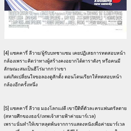
[4] แซคคารี่ ลีวาย/ผู้รับบทชาแซม เคยปฏิเสธการทดสอบหน้า
กล้องเพราะคิดว่าทางผู้สร้างคงอยากได้ดาราดังๆ หรือคนมี
ลักษณะสมเป็นฮีโร่มากกว่าเขา
แต่เกิดเปลี่ยนใจขอลองดูสักตั้ง ตอนโดนเรียกให้ทดสอบหน้า
กล้องอีกครั้งหนึ่ง
[5] แซคคารี่ ลีวาย มองโลกแง่ดี เขาปีติที่ตัวละครแฟนดรัลตาย
(สหายศึกของธอร์/เทพเจ้าสายฟ้าค่ายมาร์เวล)
เพราะนั่นทำให้เขาหลุดพ้นจากการแสดงหนังเพื่อค่ายมาร์เวล