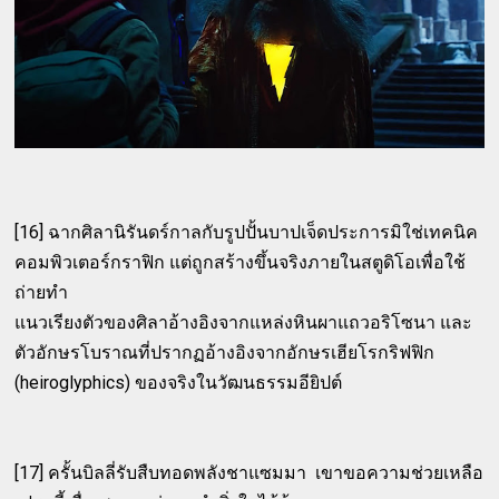
[16] ฉากศิลานิรันดร์กาลกับรูปปั้นบาปเจ็ดประการมิใช่เทคนิค
คอมพิวเตอร์กราฟิก แต่ถูกสร้างขึ้นจริงภายในสตูดิโอเพื่อใช้
ถ่ายทำ
แนวเรียงตัวของศิลาอ้างอิงจากแหล่งหินผาแถวอริโซนา และ
ตัวอักษรโบราณที่ปรากฏอ้างอิงจากอักษรเฮียโรกริฟฟิก
(heiroglyphics) ของจริงในวัฒนธรรมอียิปต์
[17] ครั้นบิลลี่รับสืบทอดพลังชาแซมมา เขาขอความช่วยเหลือ