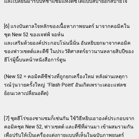
และเปลี่ยนมารับบทชาแซมแห่งดีซีได้แบบสบายอกสบายใจ
[6] แรงบันดาลใจหลักของเนื้อหาภาพยนตร์ มาจากคอมิคใน
ชุด New 52 ของเจฟฟ์ จอห์น
และเสริมด้วยองค์ประกอบโน่นนี่นั่น อันหยิบยกมาจากคอมิค
ของฟาวเซตต์และดีซี ในประวัติศาสตร์ยาวนานหลายสิบปีของ
ฮีโร่ผู้นี้บนหน้าหนังสือการ์ตูน
(New 52 = คอมิคดีซีช่วงที่ถูกยกเครื่องใหม่ หลังผ่านเหตุกา
รณ์วุ่นวายครั้งใหญ่ 'Flash Point' อันเกิดเพราะเดอะแฟลช
ย้อนเวลาเปลี่ยนอดีต)
[7] ชุดฮีโร่ของชาแซมก็เช่นกัน ใช้วิธีหยิบเอาองค์ประกอบจาก
คอมิคชุด New 52, ฟาวเซตต์ และดีซีที่ผ่านมา เข้าผสมรวมกัน
เพื่อปรับให้เป็นเครื่องแต่งกายแบบที่เห็นในฉบับภาพยนตร์