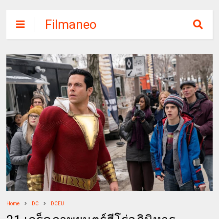
Filmaneo
Home
DC
DCEU