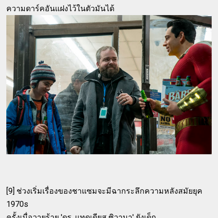
ความดาร์คอันแฝงไว้ในตัวมันได้
[9] ช่วงเริ่มเรื่องของชาแซมจะมีฉากระลึกความหลังสมัยยุค
1970s
ครั้งเมื่อวายร้าย 'ดร. แทดเดียส ซิวานา' ยังเด็ก