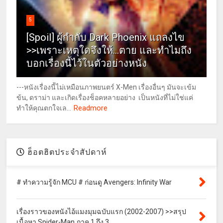
5
[Spoil] ผู้กำกับ Dark Phoenix แถลงไข
>>เพราะเหตุใดจึงให้...ตาย และทำไมถึง
บอกเรื่องนี้ไว้ในตัวอย่างหนัง
---หนังเรื่องนี้ไม่เหมือนภาพยนตร์ X-Men เรื่องอื่นๆ มันจะเข้ม
ข้น, ดราม่า และเกิดเรื่องช็อคหลายอย่าง เป็นหนังที่ไม่ใช่แค่
Readmore
ทำให้คุณตกใจเล...
ฮ็อตฮิตประจำสัปดาห์
# ทำความรู้จัก MCU # ก่อนดู Avengers: Infinity War
เรื่องราวของหนังไอ้แมงมุมฉบับแรก (2002-2007) >>สรุป
เนื้อหา Spider-Man ภาค 1 ถึง 3