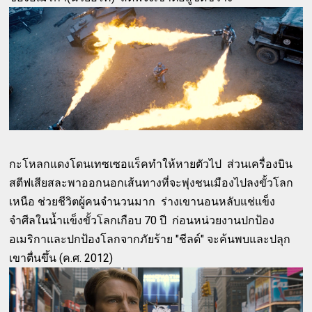
กะโหลกแดงโดนเทซเซอแร็คทำให้หายตัวไป ส่วนเครื่องบิน
สตีฟเสียสละพาออกนอกเส้นทางที่จะพุ่งชนเมืองไปลงขั้วโลก
เหนือ ช่วยชีวิตผู้คนจำนวนมาก ร่างเขานอนหลับแช่แข็ง
จำศีลในน้ำแข็งขั้วโลกเกือบ 70 ปี ก่อนหน่วยงานปกป้อง
อเมริกาและปกป้องโลกจากภัยร้าย "ชีลด์" จะค้นพบและปลุก
เขาตื่นขึ้น (ค.ศ. 2012)