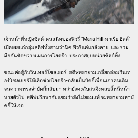
เจ้าหน้าที่หญิงชิลด์-คนสนิทของฟิวรี่ "Maria Hill-มาเรีย ฮิลล์"
เปิดเผยแก่กลุ่มสตีฟทั้งสามว่านิค ฟิวรี่แค่แกล้งตาย และร่วม
มือกันขัดขวางแผนการไฮดร้า ประกาศยุบหน่วยชิลด์ทิ้ง
ขณะต่อสู้กับวินเทอร์โซลเยอร์ สตีฟพยายามเกลี้ยกล่อมวินเท
อร์โซลเยอร์ให้เลิกช่วยไฮดร้า-กลับเป็นบัคกี้เพื่อนเก่าคนเดิม
จนความทรงจำบัคกี้กลับมา ทว่ายังคงสับสนจึงหลบลี้หนีหน้า
หายตัวไป สตีฟปรึกษากับแซมว่ายังไม่ยอมแพ้ จะพยายามหาบั
คกี้ให้เจอ