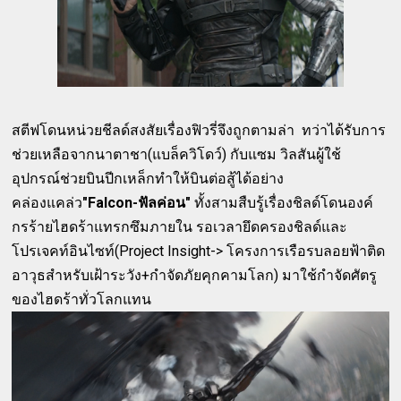
สตีฟโดนหน่วยชีลด์สงสัยเรื่องฟิวรี่จึงถูกตามล่า ทว่าได้รับการ
ช่วยเหลือจากนาตาชา(แบล็ควิโดว์) กับแซม วิลสันผู้ใช้
อุปกรณ์ช่วยบินปีกเหล็กทำให้บินต่อสู้ได้อย่าง
คล่องแคล่ว
"Falcon-ฟัลค่อน"
ทั้งสามสืบรู้เรื่องชิลด์โดนองค์
กรร้ายไฮดร้าแทรกซึมภายใน รอเวลายึดครองชิลด์และ
โปรเจคท์อินไซท์(Project Insight-> โครงการเรือรบลอยฟ้าติด
อาวุธสำหรับเฝ้าระวัง+กำจัดภัยคุกคามโลก) มาใช้กำจัดศัตรู
ของไฮดร้าทั่วโลกแทน