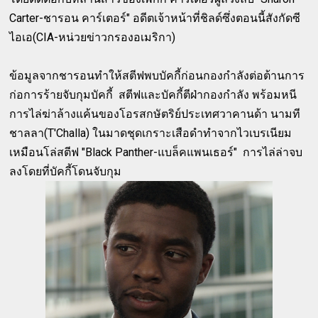
Carter-ชารอน คาร์เตอร์" อดีตเจ้าหน้าที่ชิลด์ซึ่งตอนนี้สังกัดซี
ไอเอ(CIA-หน่วยข่าวกรองอเมริกา)
ข้อมูลจากชารอนทำให้สตีฟพบบัคกี้ก่อนกองกำลังต่อต้านการ
ก่อการร้ายจับกุมบัคกี้ สตีฟและบัคกี้ตีฝ่ากองกำลัง พร้อมหนี
การไล่ฆ่าล้างแค้นของโอรสกษัตริย์ประเทศวาคานด้า นามที
ชาลลา(T'Challa) ในมาดชุดเกราะเสือดำทำจากไวเบรเนียม
เหมือนโล่สตีฟ "Black Panther-แบล็คแพนเธอร์" การไล่ล่าจบ
ลงโดยที่บัคกี้โดนจับกุม