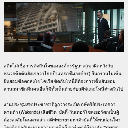
สตีฟไม่เชื่อการตัดสินใจขององค์กรรัฐบาล(เขาผิดหวังกับ
หน่วยชีลด์หลังเจอว่าไฮดร้าแทรกซึมองค์กร) ยืนกรานไม่เซ็น
ยินยอมข้อตกลงโซโคเวีย ขัดกับโทนี่ที่ต้องการเซ็นยินยอม
ส่วนสมาชิกทีมคนอื่นก็มีทั้งเห็นด้วยกับสตีฟและโทนี่ต่างกันไป
งานประชุมสหประชาชาติถูกวางระเบิด กษัตริย์ประเทศวา
คานด้า (Wakanda) เสียชีวิต บัคกี้-วินเทอร์โซลเยอร์ตกเป็นผู้
ต้องสงสัยโดนตามล่า สตีฟพยายามหาตัวบัคกี้ให้พบก่อนใคร
โดยติดต่อกับหลานสาวของเพ็กกี้ คาร์เตอร์ผู้ล่วงลับ "Sharon