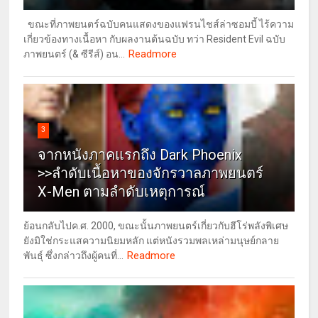
ขณะที่ภาพยนตร์ฉบับคนแสดงของแฟรนไชส์ล่าซอมบี้ ไร้ความ
เกี่ยวข้องทางเนื้อหา กับผลงานต้นฉบับ ทว่า Resident Evil ฉบับ
Readmore
ภาพยนตร์ (& ซีรีส์) อน...
3
จากหนังภาคแรกถึง Dark Phoenix
>>ลำดับเนื้อหาของจักรวาลภาพยนตร์
X-Men ตามลำดับเหตุการณ์
ย้อนกลับไปค.ศ. 2000, ขณะนั้นภาพยนตร์เกี่ยวกับฮีโร่พลังพิเศษ
ยังมิใช่กระแสความนิยมหลัก แต่หนังรวมพลเหล่ามนุษย์กลาย
Readmore
พันธุ์ ซึ่งกล่าวถึงผู้คนที่...