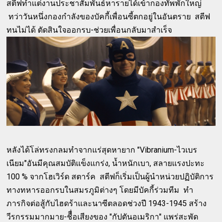
สตีฟทำแต่งานประชาสัมพันธ์หารายได้เข้ากองทัพพักใหญ่
ทว่าวันหนึ่งกองกำลังของบัคกี้เพื่อนซี้ตกอยู่ในอันตราย สตีฟ
ทนไม่ได้ ตัดสินใจออกรบ-ช่วยเพื่อนกลับมาสำเร็จ
หลังได้โล่ทรงกลมทำจากแร่สุดหายาก "Vibranium-ไวเบร
เนียม"อันมีคุณสมบัติแข็งแกร่ง, น้ำหนักเบา, สลายแรงปะทะ
100 % จากโฮเวิร์ด สตาร์ค สตีฟก็เริ่มเป็นผู้นำหน่วยปฏิบัติการ
ทางทหารออกรบในสมรภูมิต่างๆ โดยมีบัคกี้ร่วมทีม ทำ
ภารกิจต่อสู้กับไฮดร้าและนาซีตลอดช่วงปี 1943-1945 สร้าง
วีรกรรมมากมาย-ชืื่อเสียงของ "กัปตันอเมริกา" แพร่สะพัด