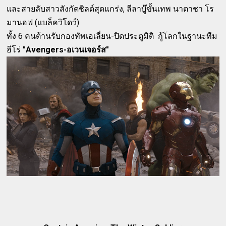
และสายลับสาวสังกัดชิลด์สุดแกร่ง, ลีลาบู๊ขั้นเทพ นาตาชา โร
มานอฟ (แบล็ควิโดว์)
ทั้ง 6 คนต้านรับกองทัพเอเลี่ยน-ปิดประตูมิติ กู้โลกในฐานะทีม
ฮีโร่
"Avengers-อเวนเจอร์ส"