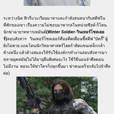
ระหว่างนิค ฟิวรี่แวะเวียนมาหาและกำลังสนทนากับสตีฟใน
ที่พักของเขา เรื่องความไม่ชอบมาพากลในหน่วยชีลด์ ก็โดน
นักฆ่าฉายาทหารเหมันต์
(Winter Soldier-วินเทอร์โซลเยอ
ร์)
ลอบสังหาร วินเทอร์โซลเยอร์คืออดีตเพื่อนซี้สตีฟ "บัคกี้" ผู้
ยังไม่ตาย แถมโดนนักวิทยาศาสตร์ไฮดร้าติดแขนเหล็กกล้า
ข้างหนึ่ง แล้วล้างสมองให้รับใช้องค์กรทำงานลอบสังหารมา
หลายยุคสมัย(ไม่ได้อายุยืนพิเศษอะไร ใช้วิธีนอนจำศีลตอน
ไม่มีงาน พอจะให้ฆ่าใครก็ปลุกขึ้นมา ฆ่าคนเสร็จกลับไปจำศีล
ต่อ)