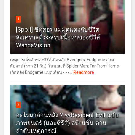
1
[Spoil] ซิทคอมแม่มดแดงกับชีวิต
สังเคราะห์ >>สรุปเนื้อหาของซีรีส์
WandaVision
เหตุการณ์หลักของซีรีส์เกิดหลัง Avengers: Endgame สาม
สัปดาห์ (ราว 21 วัน) ในขณะที่ Spider Man: Far From Home
Readmore
เกิดหลัง Endgame แปดเดือน - - -...
2
อะไรมาก่อนหลัง ? >>Resident Evil ฉบับ
ภาพยนตร์ (และซีรีส์) อนิเมชั่น ตาม
ลำดับเหตุการณ์