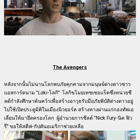
The Avengers
หลังจากนั้นไม่นานโลกพบภัยคุกคามจากมนุษย์ต่างดาวชาว
แอสการ์ดนาม "Loki-โลกิ" โลกิขโมยเทซเซอแร็คซึ่งหน่วยชี
ลด์กำลังศึกษาค้นคว้าเพื่่อสร้างอาวุธรับมือภัยพิบัติต่างดาวอยู่
ไปใช้เปิดประตูมิติในเมืองนิวยอร์ค สร้างทางผ่านแก่กองทัพเอ
เลี่ยนให้มายึดครองโลก ผู้อำนวยการชีลด์ "Nick Fury-นิค ฟิว
รี่" ขอให้สตีฟ-กัปตันอเมริกาช่วยเหลือ