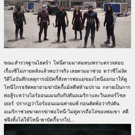
ขณะสำรวจฐานไฮดร้า โทนี่ตามมาสมทบเพราะตรวจสอบ
เรื่องซีโม่ภายหลังแล้วพบว่าจริง เลยตามมาช่วย ทว่าซีโม่งัด
วิดีโอบันทึกเหตุการณ์บัคกี้สังหารพ่อแม่ของโทนี่ออกมาให้ดู
โทนี่โกรธจัดพยายามฆ่าบัคกี้แม้สตีฟห้ามปราม กลายเป็นการ
ต่อสู้ระหว่างไอร์ออนแมนกับกัปตันอเมริกาและวินเทอร์โซล
เยอร์ ปรากฏว่าไอร์ออนแมนพ่ายแพ้ ก่อนตัดพ้อว่ากัปตัน
อเมริกาช่วยฆาตกรฆ่าพ่อโทนี่-ไม่คู่ควรถือโล่ของพ่อเขา สตี
ฟจึงทิ้งโล่ให้โทนี่-พาบัคกี้จากไป.....