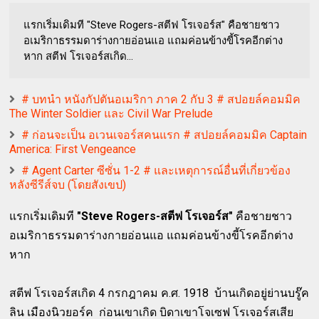
แรกเริ่มเดิมที "Steve Rogers-สตีฟ โรเจอร์ส" คือชายชาว
อเมริกาธรรมดาร่างกายอ่อนแอ แถมค่อนข้างขี้โรคอีกต่าง
หาก สตีฟ โรเจอร์สเกิด...
# บทนำ หนังกัปตันอเมริกา ภาค 2 กับ 3 # สปอยล์คอมมิค
The Winter Soldier และ Civil War Prelude
# ก่อนจะเป็น อเวนเจอร์สคนแรก # สปอยล์คอมมิค Captain
America: First Vengeance
# Agent Carter ซีซั่น 1-2 # และเหตุการณ์อื่นที่เกี่ยวข้อง
หลังซีรีส์จบ (โดยสังเขป)
แรกเริ่มเดิมที
"Steve Rogers-สตีฟ โรเจอร์ส"
คือชายชาว
อเมริกาธรรมดาร่างกายอ่อนแอ แถมค่อนข้างขี้โรคอีกต่าง
หาก
สตีฟ โรเจอร์สเกิด 4 กรกฎาคม ค.ศ. 1918 บ้านเกิดอยู่ย่านบรู๊ค
ลิน เมืองนิวยอร์ค ก่อนเขาเกิด บิดาเขาโจเซฟ โรเจอร์สเสีย