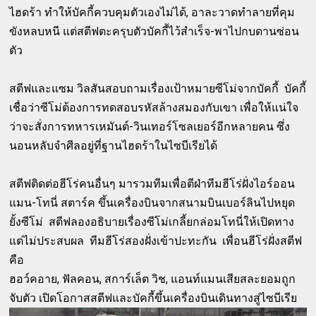
ไฮดร้า ทำให้บัคกี้ควบคุมตัวเองไม่ได้, อาละวาดทำลายที่คุม
ขังหลบหนี แต่สตีฟตะครุบตัวบัคกี้ไว้สำเร็จ-พาไปกบดานซ่อน
ตัว
สตีฟและแซม วิลสันสอบถามเรื่องเป้าหมายซีโม่จากบัคกี้ บัคกี้
เชื่อว่าซีโม่ต้องการทดสอบรหัสล้างสมองกับเขา เพื่อให้แน่ใจ
ว่าจะสั่งการทหารเหมันต์-วินเทอร์โซลเยอร์อีกหลายคน ซึ่ง
นอนหลับจำศีลอยู่ที่ฐานไฮดร้าในไซบีเรียได้
สตีฟติดต่อฮีโร่คนอื่นๆ มารวมทีมเพื่อตีฝ่าทีมฮีโร่ฝั่งไอร์ออน
แมน-โทนี่ สตาร์ค ขึ้นเครื่องบินจากสนามบินเบอร์ลินไปหยุด
ยั้งซีโม่ สตีฟลองอธิบายเรื่องซีโม่เกลี้ยกล่อมโทนี่ให้เปิดทาง
แต่ไม่ประสบผล ทีมฮีโร่สองฝั่งเข้าปะทะกัน เพื่อนฮีโร่ฝั่งสตีฟ
คือ
ฮอว์คอาย, ฟัลคอน, สการ์เล็ต วิช, แอนท์แมนเสียสละยอมถูก
จับตัว เปิดโอกาสสตีฟและบัคกี้ขึ้นเครื่องบินเดินทางสู่ไซบีเรีย