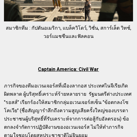
สมาชิกทีม : กัปตันอเมริกา, แบล็ควิโดว์, วิชั่น, สการ์เล็ต วิทช์,
วอร์แมชชีนและฟัลคอน
Captain America: Civil War
ภารกิจของทีมอเวนเจอร์สที่เมืองลากอส ประเทศไนจีเรียเกิด
ผิดพลาด ผู้บริสุทธิ์เคราะห์ร้ายหลายราย รัฐมนตรีต่างประเทศ
"รอสส์" เรียกร้องให้สมาชิกกลุ่มอเวนเจอร์สเซ็น "ข้อตกลงโซ
โคเวีย" (ชื่อสัญญารำลึกถึงความสูญเสียครั้งใหญ่ของบรรดา
ประชาชนผู้บริสุทธิ์ที่รับเคราะห์จากการต่อสู้กับอัลตรอน) ข้อ
ตกลงจำกัดการปฏิบัติงานของอเวนเจอร์ส ไม่ให้ทำภารกิจ
ตามใจชอบโดยสหประชาชาติไม่ยินยอม