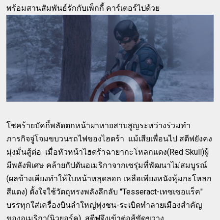
พร้อมสานสัมพันธ์รักกับเพ็กกี้ คาร์เตอร์ไปด้วย
โชคร้ายบัคกี้พลัดตกหน้าผาหายสาบสูญระหว่างร่วมทำ
ภารกิจจู่โจมขบวนรถไฟของไฮดร้า แม้เสียเพื่อนไป สตีฟยังคง
มุ่งมั่นสู้ต่อ เมื่อหัวหน้าไฮดร้าฉายากะโหลกแดง(Red Skull)ผู้
มีพลังพิเศษ คล้ายกัปตันอเมริกาจากเซรุ่มที่พัฒนาไม่สมบูรณ์
(ผลข้างเคียงทำให้ใบหน้าหลุดลอก เหลือเพียงหนังหุ้มกะโหลก
สีแดง) ตั้งใจใช้วัตถุทรงพลังลึกลับ "Tesseract-เทซเซอแร็ค"
บรรทุกใส่เครื่องบินลำใหญ่พุ่งชน-ระเบิดทำลายเมืองสำคัญ
ของอเมริกา(นิวยอร์ค) สตีฟจึงเข้าต่อสู้ขัดขวาง