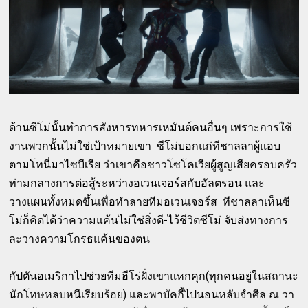
ด้านซีโม่นั้นทำการสังหารทหารเหมันต์คนอื่นๆ เพราะการใช้
งานพวกนั้นไม่ใช่เป้าหมายเขา ซีโม่บอกแก่ทีชาลลาผู้แอบ
ตามโทนี่มาไซบีเรีย ว่าเขาคือชาวโซโคเวียผู้สูญเสียครอบครัว
ท่ามกลางการต่อสู้ระหว่างอเวนเจอร์สกับอัลตรอน และ
วางแผนทั้งหมดขึ้นเพื่อทำลายทีมอเวนเจอร์ส ทีชาลลาเห็นซี
โม่ก็คิดได้ว่าความแค้นไม่ใช่สิ่งดี-ไว้ชีวิตซีโม่ จับส่งทางการ
ละวางความโกรธแค้นของตน
กัปตันอเมริกาไปช่วยทีมฮีโร่ฝั่งเขาแหกคุก(ทุกคนอยู่ในสถานะ
นักโทษหลบหนีเรียบร้อย) และพาบัคกี้ไปนอนหลับจำศีล ณ วา