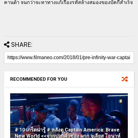
คานด้า จนกว่าจะหาทางแก้เรื่องรหัสล้างสมองของบัคกี้สำเร็จ
SHARE:
RECOMMENDED FOR YOU
# 10 เกร็ดน่ารู้ # หลังดู Captain America: Brave
New World <<จากปากคำของ ผกก.จูเลียส โอนาห์