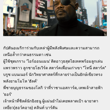
กัปตันอเมริการ่วมกับเหล่าผู้มีพลังพิเศษและความสามารถ
เหนือล้ำกว่าคนธรรมดา เช่น
ผู้ใช้ชุดเกราะ 'ไอร์ออนแมน' ติดอาวุธสุดไฮเทคพร้อมลูกเล่น
แพรวพราว ลูกชายโฮเวิร์ด สตาร์คเพื่อนเก่าเขา "โทนี่ สตาร์ค"
บรูซ แบนเนอร์ นักวิทยาศาสตร์ที่กลายร่างเป็นยักษ์เขียวทรง
พลังยามโมโห 'ฮัลค์'
พี่ชายบุญธรรมของโลกิ ว่าที่่ราชาแอสการ์ด, เทพเจ้าสายฟ้า
'ธอร์'
เจ้าหน้าที่ชิลด์นักยิงธนู ผู้แม่นยำไม่เคยพลาดเป้า ฉายาตา
เหยี่ยว(ฮอว์คอาย) คลินท์ บาร์ตัน