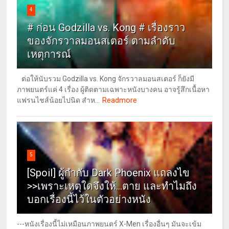
4
# ก่อน Godzilla vs. Kong # เรื่องราว
ของจักรวาลมอนสเตอร์ ตามลำดับ
เหตุการณ์
ต่อให้นับรวม Godzilla vs. Kong จักรวาลมอนสเตอร์ ก็ยังมี
ภาพยนตร์แค่ 4 เรื่อง ผู้ติดตามเฉพาะหนังบางคน อาจรู้สึกเนื้อหา
Readmore
แฟรนไชส์น้อยไปนิด สำห...
5
[Spoil] ผู้กำกับ Dark Phoenix แถลงไข
>>เพราะเหตุใดจึงให้...ตาย และทำไมถึง
บอกเรื่องนี้ไว้ในตัวอย่างหนัง
---หนังเรื่องนี้ไม่เหมือนภาพยนตร์ X-Men เรื่องอื่นๆ มันจะเข้ม