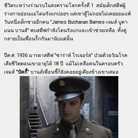
ชีวิตระหว่างร่วมรบในสงครามโลกครั้งที่ 1 สมัยเด็กสตีฟผู้
ร่างกายอ่อนแอโดนรังแกบ่อยๆ แต่เขาสู้ไม่ถอยไม่เคยยอมแพ้
วันหนึ่งเด็กชายอีกคน "James Buchanan Barnes-เจมส์ บูคา
แนน บานส์" พบสตีฟกำลังโดนรังแกและเข้าช่วยเหลือ ทั้งคู่
กลายเป็นเพื่อนร้ักกันมานับแต่นั้น
ปีค.ศ. 1936 มารดาสตีฟ "ซาร่าห์ โรเจอร์ส" ป่วยด้วยวัณโรค
เสียชีวิตตอนเขาอายุได้ 18 ปี แม้ไม่เหลือคนในครอบครัว
เจมส์
"บัคกี้"
บานส์เพื่อนซี้ก็ยังคอยอยู่เคียงข้างเขาเสมอ