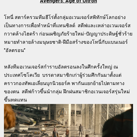
Avengers: Age of Ultron
โทนี่ สตาร์ครวมทีมฮีโร่ตั้งกลุ่มอเวนเจอร์สพิทักษ์โลกอย่าง
เป็นทางการเพื่อทำหน้าที่แทนชิลด์ สตีฟและเหล่าอเวนเจอร์ส
กวาดล้างไฮดร้า ก่อนเผชิญภัยร้ายใหม่-ปัญญาประดิษฐ์ชั่วร้าย
หมายทำลายล้างมนุษยชาติ-ฝีมือสร้างของโทนี่กับแบนเนอร์
"อัลตรอน"
หลังทีมอเวนเจอร์สกำราบอัลตรอนลงในศึกครั้งใหญ่ ณ
ประเทศโซโคเวีย บรรดาสมาชิกเก่าผู้ร่วมศึกกันมาตั้งแต่
คราวกองทัพเอเลี่ยนบุกนิวยอร์ค พากันแยกย้ายไปตามทาง
ของตน สตีฟก้าวขึ้นนำกลุ่ม ฝึกฝนสมาชิกอเวนเจอร์สรุ่นใหม่
ขึ้นทดแทน