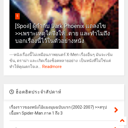
5
[Spoil] ผู้กำกับ Dark Phoenix แถลงไข
>>เพราะเหตุใดจึงให้...ตาย และทำไมถึง
บอกเรื่องนี้ไว้ในตัวอย่างหนัง
---หนังเรื่องนี้ไม่เหมือนภาพยนตร์ X-Men เรื่องอื่นๆ มันจะเข้ม
ข้น, ดราม่า และเกิดเรื่องช็อคหลายอย่าง เป็นหนังที่ไม่ใช่แค่
Readmore
ทำให้คุณตกใจเล...
ฮ็อตฮิตประจำสัปดาห์
เรื่องราวของหนังไอ้แมงมุมฉบับแรก (2002-2007) >>สรุป
เนื้อหา Spider-Man ภาค 1 ถึง 3