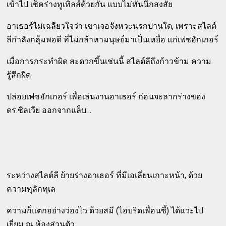
เข้าไป เช็คร่างทูเทิลส์ด้วยกัน แบบไม่ทันนึกสงสัย
อาเธอร์ไม่เฉลียวใจว่า เขาเจอจังหวะนรกปานใด, เพราะสไลต์
ลีกำลังกลุ้มพอดี ที่ไม่กล้าหามนุษย์มาเป็นเหยื่อ แก่เฟซฮักเกอร์
เมื่อการกระทำผิด สะดวกขึ้นเช่นนี้ สไลต์ลีถึงก้าวข้าม ความ
รู้สึกผิด
ปล่อยเฟซฮักเกอร์ เพื่อเล่นงานอาเธอร์ ก่อนจะลากร่างของ
ดร.ซิลเวีย ออกจากแล็บ…
ระหว่างสไลต์ลี ย้ายร่างอาเธอร์ ที่มีเอเลี่ยนเกาะหน้า, ด้วย
ความทุลักทุเล
ความก็แตกอย่างว่องไว ด้วยสมี (ไฮบริดเพื่อนซี้) ได้แวะไป
เยี่ยม ณ ห้องส่วนตัว