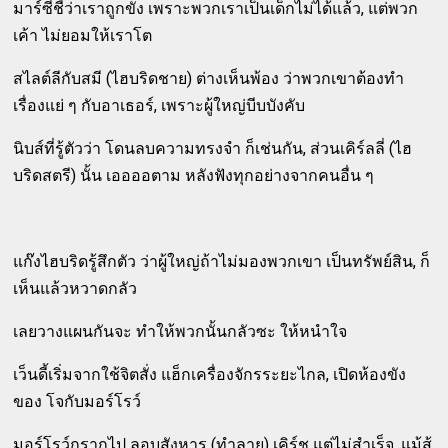
มาร์ซี่ชี้ว่าเราถูกขัง เพราะพวกเราเป็นเด็กไม่ได้แล้ว, แต่พวก
เค้า ไม่ยอมให้เราโต
สไลต์ลีกับสมี (ไฮบริดชาย) ต่างเห็นพ้อง ว่าพวกเขาต้องทำ
เรื่องแย่ ๆ กับอาเธอร์, เพราะผู้ใหญ่บีบบังคับ
นิบส์ที่รู้ตัวว่า โดนลบความทรงจำ ก็เช่นกัน, ส่วนเคิร์ลลี่ (ไฮ
บริดสตรี) นั้น เออออตาม หลังฟังทุกอย่างจากคนอื่น ๆ
แก๊งไฮบริดรู้สึกตัว ว่าผู้ใหญ่ถ้าไม่มองพวกเขา เป็นทรัพย์สิน, ก็
เห็นแล้วหวาดกลัว
เลยวางแผนกันจะ ทำให้พวกนั้นกลัวซะ ให้หนำใจ
เว็นดี้เริ่มจากใช้จิตสั่ง แฮ็กเครื่องจักรระยะไกล, เปิดห้องขัง
ของ โจกับมอร์โรว์
มอร์โรว์กรากไป ลอบสังหาร (ทำลาย) เคิร์ช แต่ไม่สำเร็จ, แม้สู้