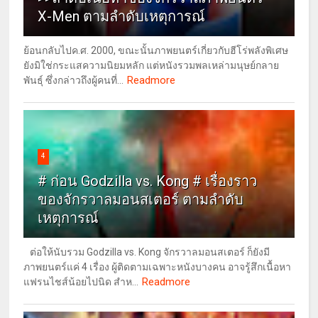
X-Men ตามลำดับเหตุการณ์
ย้อนกลับไปค.ศ. 2000, ขณะนั้นภาพยนตร์เกี่ยวกับฮีโร่พลังพิเศษ
ยังมิใช่กระแสความนิยมหลัก แต่หนังรวมพลเหล่ามนุษย์กลาย
Readmore
พันธุ์ ซึ่งกล่าวถึงผู้คนที่...
4
# ก่อน Godzilla vs. Kong # เรื่องราว
ของจักรวาลมอนสเตอร์ ตามลำดับ
เหตุการณ์
ต่อให้นับรวม Godzilla vs. Kong จักรวาลมอนสเตอร์ ก็ยังมี
ภาพยนตร์แค่ 4 เรื่อง ผู้ติดตามเฉพาะหนังบางคน อาจรู้สึกเนื้อหา
Readmore
แฟรนไชส์น้อยไปนิด สำห...