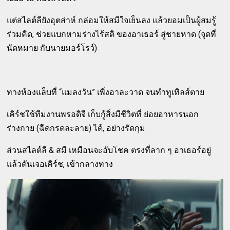
แต่สไลต์ลียังอุตส่าห์ กล่อมให้สมีใจเย็นลง แล้วยอมเป็นผู้สมรู้
ร่วมคิด, ช่วยแบกหามร่างไร้สติ ของอาเธอร์ สู่ชายหาด (จุดที่
นัดหมาย กับนายมอร์โรว์)
ทางห้องแล็บที่ “แมลงวัน” เพิ่งอาละวาด จนทำทูเทิลส์ตาย
เคิร์ชใช้ทีมงานพรอดิจี เก็บกู้สิ่งมีชีวิตที่ ย่อยอาหารนอก
ร่างกาย (ฉีดกรดละลาย) ได้, อย่างรัดกุม
ส่วนสไลต์ลี & สมี เหมือนจะอับโชค ตรงที่ลาก ๆ อาเธอร์อยู่
แล้วดันเจอเคิร์ช, เข้ากลางทาง