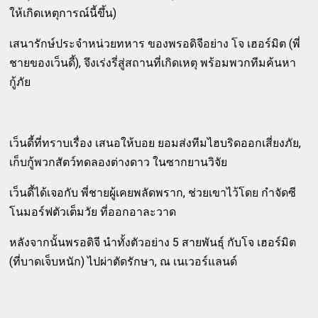
ให้เกิดเหตุการณ์นี้ขึ้น)
เสนารักษ์ประจำหน่วยทหาร ของพรอดิจีอย่าง โจ เฮอร์มิต (พี่
ชายของเว็นดี้), จึงเร่งรี่สู่สถานที่เกิดเหตุ พร้อมพวกทีมค้นหา
กู้ภัย
เว็นดี้ที่ทราบเรื่อง เสนอให้บอย ยอมส่งทีมไฮบริดออกเสี่ยงภัย,
เก็บกู้พวกสัตว์ทดลองต่างดาว ในซากยานวิจัย
เว็นดี้ได้เจอกับ พี่ชายผู้เคยพลัดพราก, ช่วยเขาไว้โดย กำจัดซี
โนมอร์ฟตัวเต็มวัย ที่ออกอาละวาด
หลังจากนั้นพรอดิจี นำทั้งตัวอย่าง 5 สายพันธุ์ กับโจ เฮอร์มิต
(ที่บาดเจ็บหนัก) ไปผ่าตัดรักษา, ณ เนเวอร์แลนด์