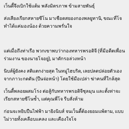
เว็นดี้จึงเบิกใช้แต้ม พลังมิตรภาพ ข้ามสายพันธุ์
ส่งเสียงเรียกสหายซีโน มาเชือดสยองกองพลยูทานิ, ขณะที่โจ
ทำได้แค่มองน้อง ด้วยความพรั่นใจ
แต่เมื่อถึงท่าเรือ พวกเขาพบว่ากองทหารพรอดิจี (ที่มีอดีตเพื่อน
ร่วมงาน ของนายโจอยู่), มาดักรอล่วงหน้า
นิบส์ผู้ยังคง สติแตกง่ายสุด ในหมู่ไฮบริด, เลยปลดปล่อยตัวเอง
จากภาวะกดดัน (ปืนจ่อหน้า) โดยใช้มือเปล่า ฆ่าคนที่ใกล้สุด
เว็นดี้พลอยผสมโรง ต่อสู้กับทหารพรอดิจีชุลมุน และตั้งท่าจะ
เรียกสหายซีโนซ้ำ, แต่คุณพี่โจ รีบสั่งห้าม
ก่อนจะหยิบปืนไฟฟ้า มายิงนิบส์ จนเว็นดี้ต้องยอมแพ้ตาม, แบบ
ไม่วายทั้งเคลือบแคลง และเคืองใจโจ