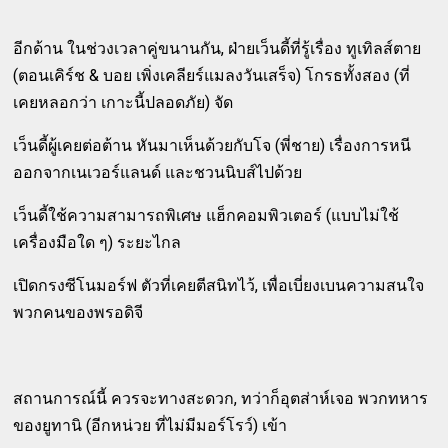
อีกด้าน ในช่วงเวลาคู่ขนานกัน, ฝ่ายเว็นดี้ที่รู้เรื่อง ทูเทิลส์ตาย
(ตอนเคิร์ช & บอย เพิ่งเคลียร์แมลงวันเสร็จ) โกรธทั้งสอง (ที่
เคยหลอกว่า เกาะนี้ปลอดภัย) จัด
เว็นดี้ผู้เคยต่อต้าน หันมาเห็นด้วยกับโจ (พี่ชาย) เรื่องการหนี
ออกจากเนเวอร์แลนด์ และชวนนิบส์ไปด้วย
เว็นดี้ใช้ความสามารถพิเศษ แฮ็กคอมพิวเตอร์ (แบบไม่ใช้
เครื่องมือใด ๆ) ระยะไกล
เปิดกรงซีโนมอร์ฟ ตัวที่เคยตีสนิทไว้, เพื่อเบี่ยงเบนความสนใจ
พวกคนของพรอดิจี
สถานการณ์นี้ ควรจะทางสะดวก, ทว่าก็อุตส่าห์เจอ พวกทหาร
ของยูทานิ (อีกหน่วย ที่ไม่มีมอร์โรว์) เข้า