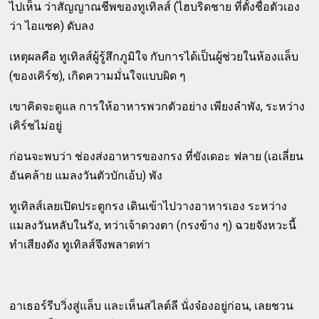
ไปเห็น ว่าสัญญาณชีพของทูเทิลส์ (ไฮบริดชาย ที่ตั้งชื่อตัวเอง
ว่า ไอแซค) ดับลง
เหตุผลคือ ทูเทิลส์ผู้รู้สึกภูมิใจ กับการได้เป็นผู้ช่วยในห้องแล็บ
(ของเคิร์ช), เกิดความมั่นใจแบบผิด ๆ
เขาคิดจะดูแล การให้อาหารพวกตัวอย่าง เพียงลำพัง, ระหว่าง
เคิร์ชไม่อยู่
ก่อนจะพบว่า ช่องส่งอาหารของกรง ที่ขังเดอะ ฟลาย (เอเลี่ยน
อันคล้าย แมลงวันตัวบักเอ้บ) พัง
ทูเทิลส์เลยเปิดประตูกรง เดินเข้าไปวางอาหารเอง ระหว่าง
แมลงวันหลับในรัง, ทว่าเจ้าดวงตา (กรงข้าง ๆ) ฉวยจังหวะนี้
ทำเสียงดัง ทูเทิลส์จึงพลาดท่า
อาเธอร์รีบวิ่งสู่แล็บ และเห็นสไลต์ลี นั่งจ๋องอยู่ก่อน, เลยชวน