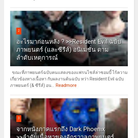
2
อะไรมาก่อนหลัง ? >>Resident Evil ฉบับ
ภาพยนตร์ (และซีรีส์) อนิเมชั่น ตาม
ลำดับเหตุการณ์
ขณะที่ภาพยนตร์ฉบับคนแสดงของแฟรนไชส์ล่าซอมบี้ ไร้ความ
เกี่ยวข้องทางเนื้อหา กับผลงานต้นฉบับ ทว่า Resident Evil ฉบับ
Readmore
ภาพยนตร์ (& ซีรีส์) อน...
3
จากหนังภาคแรกถึง Dark Phoenix
>>ลำดับเนื้อหาของจักรวาลภาพยนตร์