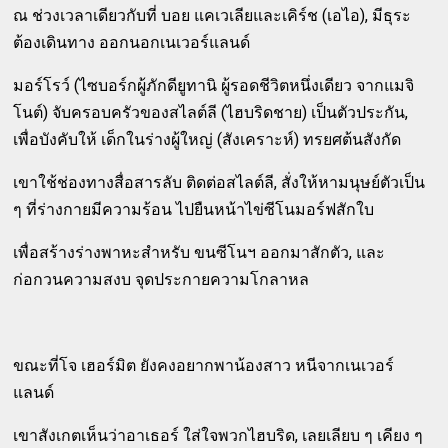
ณ ช่วงเวลาเดียวกับที่ บอย แคเวเลียและเคิร์ช (เอไอ), มีธุระ
ต้องเดินทาง ออกนอกเนเวอร์แลนด์
มอร์โรว์ (ไซบอร์กผู้ภักดียูทานิ ผู้รอดชีวิตหนึ่งเดียว จากแมจิ
โนต์) จับครอบครัวของสไลต์ลี (ไฮบริดชาย) เป็นตัวประกัน,
เพื่อบังคับให้ เด็กในร่างผู้ใหญ่ (สังเคราะห์) ทรยศต้นสังกัด
เขาใช้ช่องทางสื่อสารลับ ติดต่อสไลต์ลี, สั่งให้หามนุษย์ตัวเป็น
ๆ ที่ร่างกายมีความร้อน ไปยืนหน้าไข่ซีโนมอร์ฟสักใบ
เพื่อสร้างร่างพาหะสำหรับ ขนซีโนฯ ออกมาสักตัว, และ
ก่อกวนความสงบ จุดประกายความโกลาหล
ขณะที่โจ เฮอร์มิต ยังคงอยากพาน้องสาว หนีจากเนเวอร์
แลนด์
เขาสังเกตเห็นว่าอาเธอร์ ใส่ใจพวกไฮบริด, เลยเลียบ ๆ เคียง ๆ