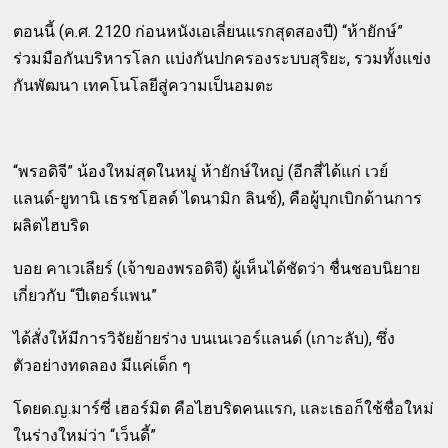
ตอนนี้ (ค.ศ. 2120 ก่อนหนังเอเลี่ยนแรกสุดสองปี) “ห้ายักษ์”
ร่วมมือกันบริหารโลก แบ่งกันปกครองระบบสุริยะ, รวมทั้งแข่ง
กันพัฒนา เทคโนโลยีสู่ความเป็นอมตะ
“พรอดิจี” น้องใหม่สุดในหมู่ ห้ายักษ์ใหญ่ (อีกสี่ได้แก่ เวย์
แลนด์-ยูทานิ เธรชโฮลด์ ไดนามิก ลินช์), คือผู้บุกเบิกด้านการ
ผลิตไฮบริด
บอย คาเวเลียร์ (เจ้าของพรอดิจี) ผู้เห็นได้ชัดว่า ชื่นชอบนิยาย
เกี่ยวกับ “ปีเตอร์แพน”
ได้สั่งให้มีการวิจัยย้ายร่าง บนเนเวอร์แลนด์ (เกาะลับ), ซึ่ง
ตัวอย่างทดลอง มีแค่เด็ก ๆ
โดยด.ญ.มาร์ซี่ เฮอร์มิต คือไฮบริดคนแรก, และเธอก็ใช้ชื่อใหม่
ในร่างใหม่ว่า “เว็นดี้”