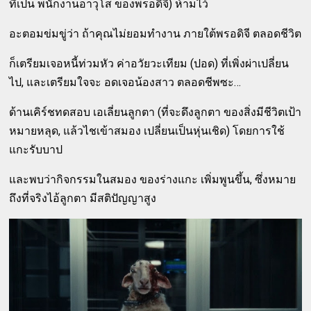
ที่เป็น พนักงานอาวุโส ของพรอดิจี) ห้ามไว้
อะตอมข่มขู่ว่า ถ้าคุณไม่ยอมทำงาน ภายใต้พรอดิจี ตลอดชีวิต
ก็เตรียมเจอหนี้ท่วมหัว ค่าอวัยวะเทียม (ปอด) ที่เพิ่งผ่าเปลี่ยน
ไป, และเตรียมใจจะ อดเจอน้องสาว ตลอดชีพซะ…
ด้านเคิร์ชทดสอบ เอเลี่ยนลูกตา (ที่จะดึงลูกตา ของสิ่งมีชีวิตเป้า
หมายหลุด, แล้วไชเข้าสมอง เปลี่ยนเป็นหุ่นเชิด) โดยการใช้
แกะรับบาป
และพบว่ากิจกรรมในสมอง ของร่างแกะ เพิ่มพูนขึ้น, ซึ่งหมาย
ถึงที่จริงไอ้ลูกตา มีสติปัญญาสูง