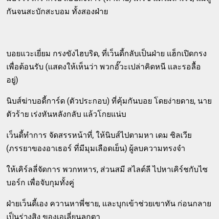
กันจนสะบักสะบอม ทั้งสองฝ่าย
บอยแวะเยี่ยม กรงขังไฮบริด, ที่เว็นดี้กลับเป็นฝ่าย แฮ็กเปิดกรง
เพื่อต้อนรับ (แสดงให้เห็นว่า พวกอั๊วะเปล่าคิดหนี และรอลื้อ
อยู่)
นิบส์ฆ่าบอดี้การ์ด (ตัวประกอบ) ที่คุ้มกันบอย โดยง่ายดาย, นาย
ตัวร้าย เร่งหันหลังกลับ แล้วโกยแน่บ
เว็นดี้ทำการ จัดสรรหน้าที่, ให้นิบส์ไปตามหา เดม ซิลเวีย
(ภรรยาของอาเธอร์ ที่มีมุมเลือดเย็น) ผู้ลบความทรงจำ
ให้เคิร์ลลี่จัดการ พวกทหาร, ส่วนสมี สไลต์ลี ไปหาเคิร์ชกับไซ
บอร์ก เพื่อจับกุมทั้งคู่
ฝ่ายเว็นดี้เอง ควานหาพี่ชาย, และบุกเข้าช่วยเขาทัน ก่อนกลาย
เป็นร่างสิง ของเอเลี่ยนลูกตา