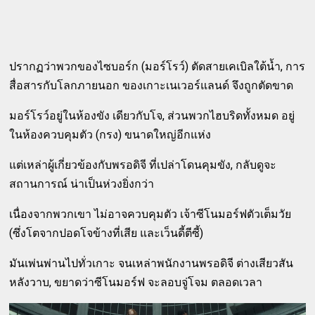
ปรากฏว่าพวกของไซบอร์ก (มอร์โรว์) ตัดสายเคเบิลใต้น้ำ, การ
สื่อสารกับโลกภายนอก ของเกาะเนเวอร์แลนด์ จึงถูกตัดขาด
มอร์โรว์อยู่ในห้องขัง เดียวกับโจ, ส่วนพวกไฮบริดทั้งหมด อยู่
ในห้องควบคุมตัว (กรง) ขนาดใหญ่อีกแห่ง
แต่เหล่าผู้เกี่ยวข้องกับพรอดิจี ที่เปล่าโดนคุมขัง, กลับดูจะ
สถานการณ์ น่าเป็นห่วงยิ่งกว่า
เนื่องจากพวกเขา ไม่อาจควบคุมตัว เจ้าซีโนมอร์ฟตัวเต็มวัย
(ซึ่งโตจากปอดโจข้างที่เสีย และเว็นดี้ตีซี้)
มันเพ่นพ่านไปทั่วเกาะ จนเหล่าพนักงานพรอดิจี ต่างเสียวสัน
หลังวาบ, ขยาดว่าซีโนมอร์ฟ จะลอบจู่โจม ตลอดเวลา