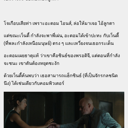
โจเกือบเสียท่า เพราะอะตอม ไอนส์, ล่อให้มาเจอ ไอ้ลูกตา
แต่ขณะเว็นดี้ กำลังจะพาพี่เผ่น, อะตอมได้เข้าปะทะ กับเว็นดี้
(ที่พละกำลังเหนือมนุษย์) ตรง ๆ และเหวี่ยงจนเธอกระเด็น
อะตอมเผยธาตุแท้ ว่าเขาคือซินธ์ของพรอดิจี, แต่ตอนที่กำลัง
จะชนะ เขาดันต้องหยุดชะงัก
ด้วยเว็นดี้ค้นพบว่า เธอสามารถแฮ็กซินธ์ (ที่เป็นจักรกลชนิด
นึง) ได้เช่นเดียวกับคอมพิวเตอร์