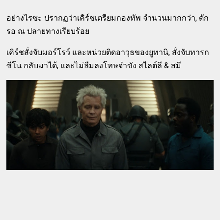
อย่างไรซะ ปรากฏว่าเคิร์ชเตรียมกองทัพ จำนวนมากกว่า, ดัก
รอ ณ ปลายทางเรียบร้อย
เคิร์ชสั่งจับมอร์โรว์ และหน่วยติดอาวุธของยูทานิ, สั่งจับทารก
ซีโน กลับมาได้, และไม่ลืมลงโทษจำขัง สไลต์ลี & สมี