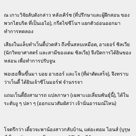
ณ เกาะวิจัยลับดังกล่าว หลังเคิร์ช (ที่ปรึกษาและผู้ฝึกสอน ของ
พวกไฮบริด ที่เป็นเอไอ), กรีดไข่ซีโนฯ แยกตัวอ่อนออกมา
ทำการทดลอง
เสียงในแล็บทำเว็นดี้ปวดหัว ถึงขั้นสลบเหมือด, อาเธอร์ ซิลเวีย
(นักวิทยาศาสตร์ และสามีของเดม ซิลเวีย) จึงปิดการได้ยินของ
หล่อน เพื่อทำการปรับจูน
พอเธอฟื้นขึ้นมา บอย อาเธอร์ และโจ (ที่ผ่าตัดเสร็จ), จึงทราบ
ว่าเว็นดี้ ได้ยินเจ้าซีโนมอร์ฟ จำนรรจา
แถมเว็นดี้ยังสามารถ แปลภาษา (เฉพาะเอเลี่ยนพันธุ์นี้), ได้ใน
ระดับงู ๆ ปลา ๆ (ออกแนวสัมผัสว่า เจ้านั่นอารมณ์ไหน)
โจตรึกว่า เดี๋ยวจะพาน้องสาวกลับบ้าน, แต่อะตอม ไอนส์ (บุรุษ