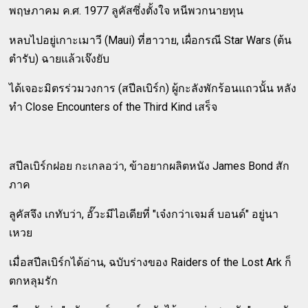
พฤษภาคม ค.ศ. 1977 ลูคัสซึ่งตั้งใจ หนีพวกนายทุน
หลบไปอยู่เกาะเมาวี (Maui) ที่ฮาวาย, เผื่อกรณี Star Wars (ต้น
ตำรับ) ฉายแล้วเจ๊งยับ
ได้เจอะมิตรร่วมวงการ (สปีลเบิร์ก) ผู้กะลังพักร้อนแถวนั้น หลัง
ทำ Close Encounters of the Third Kind เสร็จ
สปีลเบิร์กฝอย กะเกลอว่า, ข้าอยากผลิตหนัง James Bond สัก
ภาค
ลูคัสจึง เกทับว่า, อั๊วะมีไอเดียที่ "เจ๋งกว่าเจมส์ บอนด์" อยู่นา
เหวย
เมื่อสปีลเบิร์กได้อ่าน, ฉบับร่างของ Raiders of the Lost Ark ก็
ตกหลุมรัก