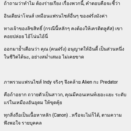
ถ้าถามว่าทำไม ต้องร่ายเรียง เรื่องพวกนี้, คำตอบคือจะชี้ว่า
อินเดียน่าโจนส์ เหมือนแฟรนไชส์อื่นๆ ของฝรั่งมังค่า
ทางเจ้าของลิขสิทธิ์ (กรณีนี้หลักๆ คงต้องให้เครดิตลูคัส) เขา
คอยปล่อย ไอ้โน่นไอ้นี่
ออกมาย้ำเตือนว่า คุณ (คนฝรั่ง) อนุญาตให้อินดี้ เป็นส่วนหนึ่ง
ในชีวิตได้นะ, อย่างสม่ำเสมอ ไม่เคยขาด
ภาพรวมแฟรนไชส์ Indy จริงๆ จึงคล้าย Alien กะ Predator
คือถ้าอยาก ถวายตัวเป็นสาวก, คุณมีคอนเทนท์เยอะแยะ ระดับ
แร่ในเหมืองอันอุดม ให้ขุดคุ้ย
ทุกสิ่งถือเป็นเนื้อหาหลัก (Canon) ...หรือจะไม่ก็ได้, ตามความ
พึงพอใจ รายบุคคล