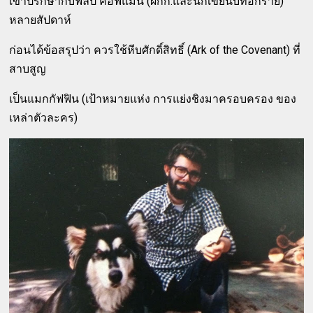
เขาปรึกษากับฟิลิป คอฟแมน (ผกก.และนักเขียนบทอีกราย)
หลายสัปดาห์
ก่อนได้ข้อสรุปว่า ควรใช้หีบศักดิ์สิทธิ์ (Ark of the Covenant) ที่
สาบสูญ
เป็นแมกกัฟฟิน (เป้าหมายแห่ง การแย่งชิงมาครอบครอง ของ
เหล่าตัวละคร)