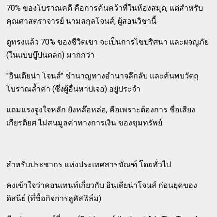
70% ของโบราณคดี คือการค้นคว้าที่ในห้องสมุด, แต่สำหรับ
คุณศาสตราจารย์ นามสกุลโจนส์, ผู้สอนวิชานี้
ดูทรงแล้ว 70% ของชีวิตเขา จะเป็นการไขปริศนา และผจญภัย
(ในแบบบู๊ปนตลก) มากกว่า
"อินเดียน่า โจนส์" ชำนาญทางอำนาจลึกลับ และค้นพบวัตถุ
โบราณล้ำค่า (ซึ่งผู้อื่นหาบ่เจอ) อยู่ประจำ
แถมแรงจูงใจหลัก ยังหล๊อหล่อ, คือเพราะต้องการ ชื่อเสียง
เกียรติยศ ไม่สนมูลค่าทางการเงิน ของขุมทรัพย์
สำหรับประชากร แห่งประเทศสารขัณฑ์ โดยทั่วไป
คงเข้าใจว่าคอนเทนท์เกี่ยวกับ อินเดียน่าโจนส์ ก่อนยุคของ
ดิสนีย์ (ที่ซื้อกิจการลูคัสฟิล์ม)