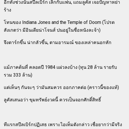
อีกทั้งช่วงนั้นสปีลเบิร์ก เลิกกับแฟน, แถมลูคัส เจอปัญหาหย่า
ร้าง
โทนของ Indiana Jones and the Temple of Doom (โปรด
สังเกตว่า มีอินเดียน่าโจนส์ ปนอยู่ในชื่อหนังละจ้า)
จึงดาร์กขึ้น น่ากลัวขึ้น, ตามอารมณ์ ของเหล่าคนอกหัก
แม้ภาคต้นที่ คลอดปี 1984 แผ่วลงบ้าง (ทุน 28 ล้าน รายรับ
รวม 333 ล้าน)
แต่เห็นๆ กันจะๆ ว่ามันสมควร ออกภาคต่อ (คราวนี้ของแท้)
ลูคัสเสนอว่า ขุมทรัพย์งวดนี้ ควรเป็นจอกศักดิ์สิทธิ์
ทีแรกสปีลเบิร์กปฏิเสธ เพราะไอเท็มดังกล่าว เชื่อยากว่ามีจริง