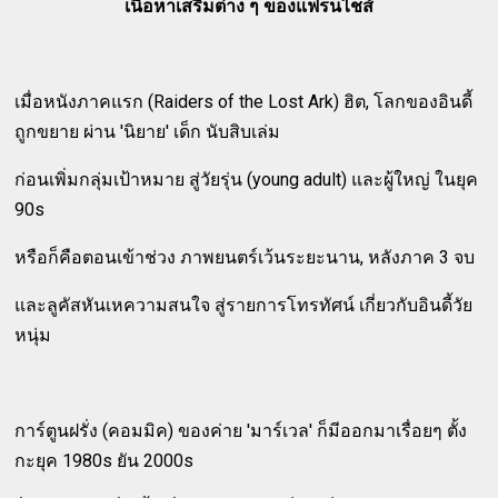
เนื้อหาเสริมต่าง ๆ ของแฟรนไชส์
เมื่อหนังภาคแรก (Raiders of the Lost Ark) ฮิต, โลกของอินดี้
ถูกขยาย ผ่าน 'นิยาย' เด็ก นับสิบเล่ม
ก่อนเพิ่มกลุ่มเป้าหมาย สู่วัยรุ่น (young adult) และผู้ใหญ่ ในยุค
90s
หรือก็คือตอนเข้าช่วง ภาพยนตร์เว้นระยะนาน, หลังภาค 3 จบ
และลูคัสหันเหความสนใจ สู่รายการโทรทัศน์ เกี่ยวกับอินดี้วัย
หนุ่ม
การ์ตูนฝรั่ง (คอมมิค) ของค่าย 'มาร์เวล' ก็มีออกมาเรื่อยๆ ตั้ง
กะยุค 1980s ยัน 2000s