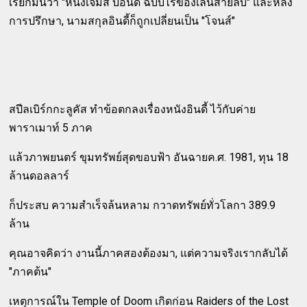
เรียกมันว่า "หนังเจมส์ บอนด์ ฉบับไร้ของเล่นสายลับ" และหลัง
การปรึกษา, นามสกุลอินดี้ก็ถูกเปลี่ยนเป็น "โจนส์"
สปีลเบิร์กกะลูคัส ทำข้อตกลงเรื่องหนังอินดี้ ไว้กับค่าย
พาราเมาท์ 5 ภาค
แล้วภาพยนตร์ ขุมทรัพย์สุดขอบฟ้า อันฉายค.ศ. 1981, ทุน 18
ล้านดอลลาร์
ก็ประสบ ความสำเร็จล้นหลาม กวาดทรัพย์ทั่วโลกา 389.9
ล้าน
คุณอาจคิดว่า งานนี้ภาคสองต้องมา, แต่ความจริงเรากลับได้
"ภาคต้น"
เหตุการณ์ใน Temple of Doom เกิดก่อน Raiders of the Lost