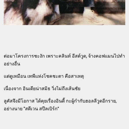
ต่อมาโครงการชะงัก เพราะคลินท์ อีสต์วูด, จ้างคอฟแมนไปทำ
อย่างอื่น
แต่ดูเหมือน เทพีแห่งโชคชะตา คือสาเหตุ
เนื่องจาก อินเดียน่าสมิธ วิ่งไม่ถึงเส้นชัย
ลูคัสจึงมีโอกาส ได้คุยเรื่องอินดี้ กะผู้กำกับฮอลลีวูดอีกราย,
อย่างนาย "สตีเวน สปีลเบิร์ก"