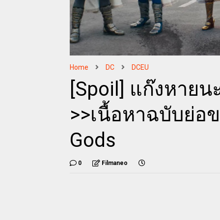
Home
DC
DCEU
[Spoil] แก๊งหาย
>>เนื้อหาฉบับย่อ
Gods
0
Filmaneo