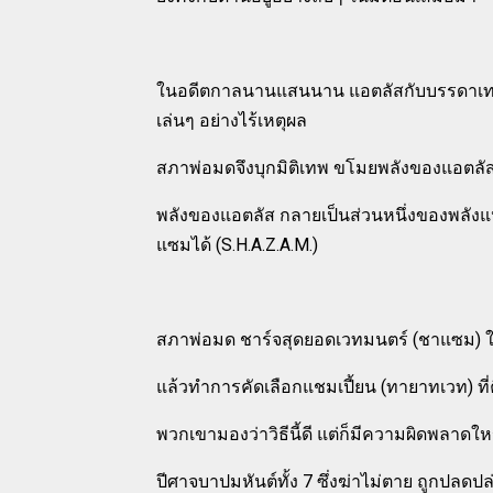
ในอดีตกาลนานแสนนาน แอตลัสกับบรรดาเทพส่วนห
เล่นๆ อย่างไร้เหตุผล
สภาพ่อมดจึงบุกมิติเทพ ขโมยพลังของแอตลัส
พลังของแอตลัส กลายเป็นส่วนหนึ่งของพลังแห่งว
แซมได้ (S.H.A.Z.A.M.)
สภาพ่อมด ชาร์จสุดยอดเวทมนตร์ (ชาแซม) ใส่
แล้วทำการคัดเลือกแชมเปี้ยน (ทายาทเวท) ท
พวกเขามองว่าวิธีนี้ดี แต่ก็มีความผิดพลาดใ
ปีศาจบาปมหันต์ทั้ง 7 ซึ่งฆ่าไม่ตาย ถูกปล