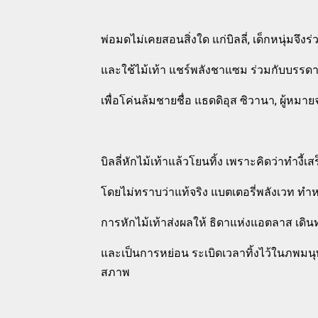
พ่อมดไม่เคยสอนสิ่งใด แก่บิลลี่, เด็กหนุ่มจึ
และใช้ไม้เท้า แชร์พลังชาแซม ร่วมกับบรรดาพ
เพื่อโค่นล้มชายชื่อ แธดดิอุส ซิวานา, ผู้หมา
บิลลี่หักไม้เท้าแล้วโยนทิ้ง เพราะคิดว่าทำงี้
โดยไม่ทราบว่าแท้จริง แบตเตอรี่พลังเวท ทำหน้
การหักไม้เท้าส่งผลให้ ธิดาแห่งแอตลาส เด
และเป็นการหย่อน ระเบิดเวลาทิ้งไว้ในภพมนุ
สภาพ