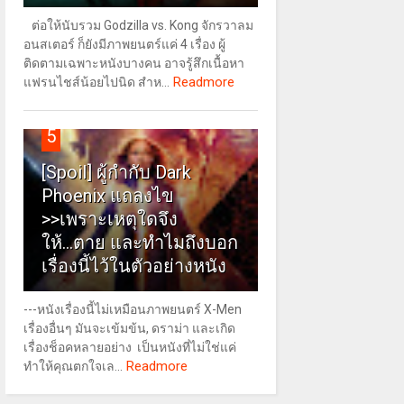
ต่อให้นับรวม Godzilla vs. Kong จักรวาลม
อนสเตอร์ ก็ยังมีภาพยนตร์แค่ 4 เรื่อง ผู้
ติดตามเฉพาะหนังบางคน อาจรู้สึกเนื้อหา
Readmore
แฟรนไชส์น้อยไปนิด สำห...
5
[Spoil] ผู้กำกับ Dark
Phoenix แถลงไข
>>เพราะเหตุใดจึง
ให้...ตาย และทำไมถึงบอก
เรื่องนี้ไว้ในตัวอย่างหนัง
---หนังเรื่องนี้ไม่เหมือนภาพยนตร์ X-Men
เรื่องอื่นๆ มันจะเข้มข้น, ดราม่า และเกิด
เรื่องช็อคหลายอย่าง เป็นหนังที่ไม่ใช่แค่
Readmore
ทำให้คุณตกใจเล...