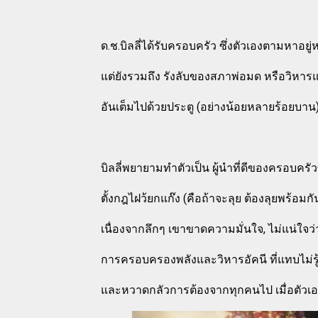
ด.ช.บิลลี่ได้รับครอบครัว ซึ่งตัวเองตามหาอย่
แต่ยังรวมถึง รังลับของสภาพ่อมด หรือวิหารแห่
อันเต็มไปด้วยประตู (อย่างน้อยหลายร้อยบาน) ที่
บิลลี่พยายามทำตัวเป็น ผู้นำที่ดีของครอบครัวซ
ตั้งกฎไฝว้ยกแก๊ง (คือถ้าจะลุย ต้องลุยพร้อมกั
เนื่องจากลึกๆ เขาขาดความมั่นใจ, ไม่แน่ใจว่
การครอบครองพลังและวิหารอัคนี ที่แทบไม่รู้อ
และหวาดกลัวการต้องจากทุกคนไป เมื่อตัวเองอา