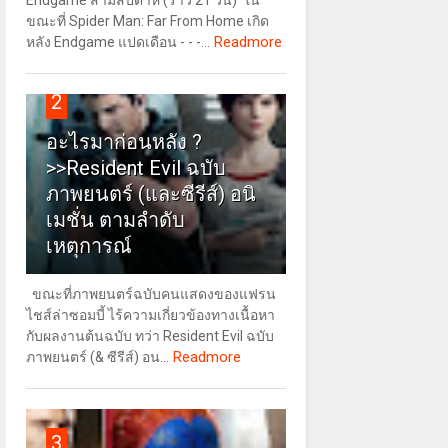
Endgame สามสัปดาห์ (ราว 21 วัน) ใน
ขณะที่ Spider Man: Far From Home เกิด
Readmore
หลัง Endgame แปดเดือน - - -...
2
อะไรมาก่อนหลัง ?
>>Resident Evil ฉบับ
ภาพยนตร์ (และซีรีส์) อนิ
เมชั่น ตามลำดับ
เหตุการณ์
ขณะที่ภาพยนตร์ฉบับคนแสดงของแฟรน
ไชส์ล่าซอมบี้ ไร้ความเกี่ยวข้องทางเนื้อหา
กับผลงานต้นฉบับ ทว่า Resident Evil ฉบับ
Readmore
ภาพยนตร์ (& ซีรีส์) อน...
3