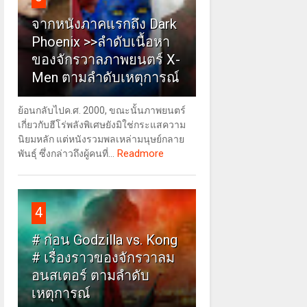
จากหนังภาคแรกถึง Dark
Phoenix >>ลำดับเนื้อหา
ของจักรวาลภาพยนตร์ X-
Men ตามลำดับเหตุการณ์
ย้อนกลับไปค.ศ. 2000, ขณะนั้นภาพยนตร์
เกี่ยวกับฮีโร่พลังพิเศษยังมิใช่กระแสความ
นิยมหลัก แต่หนังรวมพลเหล่ามนุษย์กลาย
Readmore
พันธุ์ ซึ่งกล่าวถึงผู้คนที่...
4
# ก่อน Godzilla vs. Kong
# เรื่องราวของจักรวาลม
อนสเตอร์ ตามลำดับ
เหตุการณ์