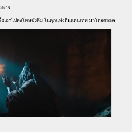
ังหาร
 เพื่อเอาไปลงโทษขังลืม ในคุกแห่งดินแดนเทพ มาโดยตลอด