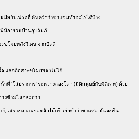
งร่วมมือกับเฟรดดี้ ค้นคว้าว่าชาแซมทำอะไรได้บ้าง
ี่น้องร่วมบ้านอุปถัมภ์
ยจะขโมยพลังวิเศษ จากบิลลี่
เสร็จ แธดดิอุสจะขโมยพลังไม่ได้
าที่ 'โล่ปราการ' ระหว่างสองโลก (มิติมนุษย์กับมิติเทพ) ด้วย
ินทางข้ามโลกสะดวก
ษย์, เพราะหากพ่อมดจับไม้เท้าเอ่ยคำว่าชาแซม มันจะคืน