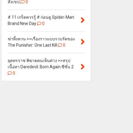
สังเขป
0
# 11 เกร็ดควรรู้ # ก่อนดู Spider-Man:
Brand New Day
0
ฆ่าทิ้งทวน >>เรื่องราวแบบรวบรัดของ
The Punisher: One Last Kill
0
ยุคทรราช พิฆาตคนเห็นต่าง >>สรุป
เนื้อหา Daredevil: Born Again ซีซั่น 2
0