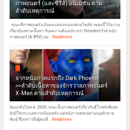
ภาพยนตร์ (และซีรีส์) อนิเมชั่น ตาม
ลำดับเหตุการณ์
ขณะที่ภาพยนตร์ฉบับคนแสดงของแฟรนไชส์ล่าซอมบี้ ไร้ความ
เกี่ยวข้องทางเนื้อหา กับผลงานต้นฉบับ ทว่า Resident Evil ฉบับ
Readmore
ภาพยนตร์ (& ซีรีส์) อน...
3
จากหนังภาคแรกถึง Dark Phoenix
>>ลำดับเนื้อหาของจักรวาลภาพยนตร์
X-Men ตามลำดับเหตุการณ์
ย้อนกลับไปค.ศ. 2000, ขณะนั้นภาพยนตร์เกี่ยวกับฮีโร่พลังพิเศษ
ยังมิใช่กระแสความนิยมหลัก แต่หนังรวมพลเหล่ามนุษย์กลาย
Readmore
พันธุ์ ซึ่งกล่าวถึงผู้คนที่...