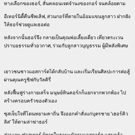
ทางเลือกของธอร์, สั่นคลอนเจตจำนงของกอร์ จนคล้อยตาม
อีเทอร์นิตี้คืนชีพเลิฟ, ส่วนกอร์ที่ตายในอ้อมแขนลูกสาว ฝากฝัง
ให้ธอร์ช่วยดูแลเธอต่อ
หลังจากนั้นธอร์จึง กลายเป็นคุณพ่อเลี้ยงเดี่ยว เที่ยวตระเวน
ปราบอธรรมทั่วอวกาศ, ร่วมกับลูกสาวบุญธรรม ผู้มีพลังพิเศษ
เยาวชนชาวแอสการ์ดได้กลับบ้าน และเริ่มเรียนศิลปะการต่อสู้
ผ่านคุณครูซิฟกับวัลคิรี่
หลังฟื้นฟูร่างกายเสร็จ มนุษย์หินคอร์กก็แยกจากพวกพ้อง ไป
สร้างครอบครัวของตัวเอง
ซุสเจ็บใจที่โดนหยามคาถิ่น จึงออกคำสั่งแก่บุตรชาย 'เฮอร์คิว
ลิส' ให้ตามล่าฆ่าธอร์
ส่วนเจน ฟอสเตอร์ ผู้ตายในฐานะนักรบแอสการ์ด แสนกล้า