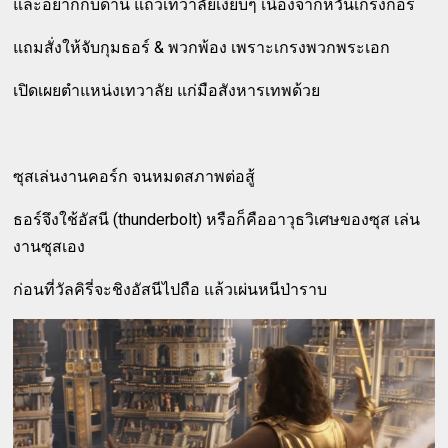
และอยากกบดาน แถวเทวาลัยเงียบๆ เนื่องจากหวั่นเกรงกอร์
แถมสั่งให้จับกุมธอร์ & พวกพ้อง เพราะเกรงพวกพระเอก
เปิดเผยตำแหน่งเทวาลัย แก่มือสังหารเทพด้วย
ซุสเล่นงานคอร์ก จนหมดสภาพต่อสู้
ธอร์จึงใช้อัสนี (thunderbolt) หรือก็คืออาวุธวิเศษของซุส เล่น
งานซุสเอง
ก่อนที่วัลคิรี่จะชิงอัสนีไปถือ แล้วเผ่นหนีป่าราบ