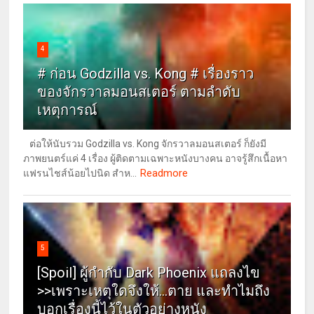
4
# ก่อน Godzilla vs. Kong # เรื่องราว
ของจักรวาลมอนสเตอร์ ตามลำดับ
เหตุการณ์
ต่อให้นับรวม Godzilla vs. Kong จักรวาลมอนสเตอร์ ก็ยังมี
ภาพยนตร์แค่ 4 เรื่อง ผู้ติดตามเฉพาะหนังบางคน อาจรู้สึกเนื้อหา
Readmore
แฟรนไชส์น้อยไปนิด สำห...
5
[Spoil] ผู้กำกับ Dark Phoenix แถลงไข
>>เพราะเหตุใดจึงให้...ตาย และทำไมถึง
บอกเรื่องนี้ไว้ในตัวอย่างหนัง