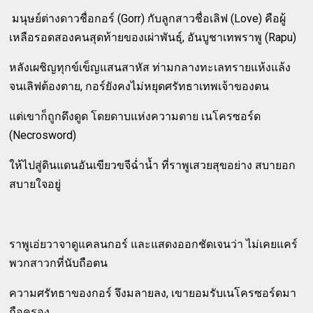
มนุษย์ต่างดาวชื่อกอร์ (Gorr) กับลูกสาวชื่อเลิฟ (Love) คือผู้
เหลือรอดสองคนสุดท้ายของเผ่าพันธุ์, อันบูชาเทพราพู (Rapu)
หลังเผชิญทุกข์เข็ญแสนสาหัส ท่ามกลางทะเลทรายแห้งแล้ง
จนเลิฟต้องตาย, กอร์ยังคงไม่หยุดศรัทธาเทพเจ้าของตน
แต่เขาก็ถูกดึงดูด โดยดาบแห่งความตาย เนโครซอร์ด
(Necrosword)
ให้ไปสู่ดินแดนอันเขียวขจีฉ่ำน้ำ ที่ราพูเสวยสุขอย่าง สบายอก
สบายใจอยู่
ราพูเอ่ยวาจาดูแคลนกอร์ และแสดงออกชัดเจนว่า ไม่เคยแคร์
พวกสาวกที่นับถือตน
ความศรัทธาของกอร์ จึงมลายลง, เขายอมรับเนโครซอร์ดมา
ถือครอง