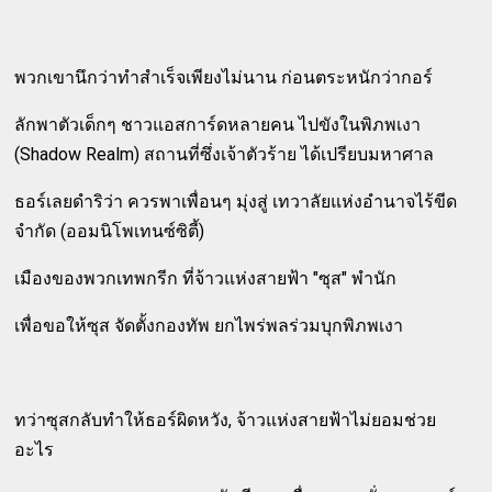
พวกเขานึกว่าทำสำเร็จเพียงไม่นาน ก่อนตระหนักว่ากอร์
ลักพาตัวเด็กๆ ชาวแอสการ์ดหลายคน ไปขังในพิภพเงา
(Shadow Realm) สถานที่ซึ่งเจ้าตัวร้าย ได้เปรียบมหาศาล
ธอร์เลยดำริว่า ควรพาเพื่อนๆ มุ่งสู่ เทวาลัยแห่งอำนาจไร้ขีด
จำกัด (ออมนิโพเทนซ์ซิตี้)
เมืองของพวกเทพกรีก ที่จ้าวแห่งสายฟ้า "ซุส" พำนัก
เพื่อขอให้ซุส จัดตั้งกองทัพ ยกไพร่พลร่วมบุกพิภพเงา
ทว่าซุสกลับทำให้ธอร์ผิดหวัง, จ้าวแห่งสายฟ้าไม่ยอมช่วย
อะไร