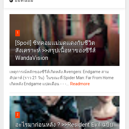
ยอดนิยม
1
[Spoil] ซิทคอมแม่มดแดงกับชีวิต
สังเคราะห์ >>สรุปเนื้อหาของซีรีส์
WandaVision
เหตุการณ์หลักของซีรีส์เกิดหลัง Avengers: Endgame สาม
สัปดาห์ (ราว 21 วัน) ในขณะที่ Spider Man: Far From Home
Readmore
เกิดหลัง Endgame แปดเดือน - - -...
2
อะไรมาก่อนหลัง ? >>Resident Evil ฉบับ