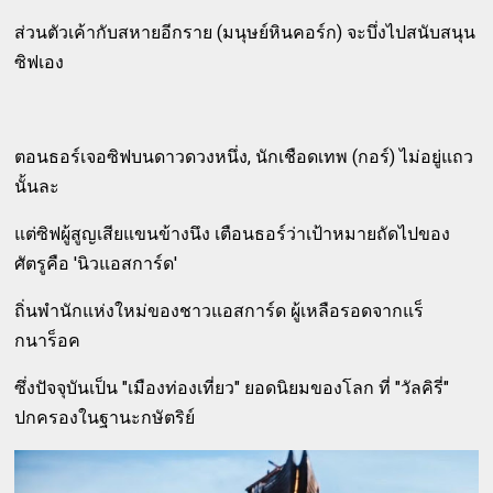
ส่วนตัวเค้ากับสหายอีกราย (มนุษย์หินคอร์ก) จะบึ่งไปสนับสนุน
ซิฟเอง
ตอนธอร์เจอซิฟบนดาวดวงหนึ่ง, นักเชือดเทพ (กอร์) ไม่อยู่แถว
นั้นละ
แต่ซิฟผู้สูญเสียแขนข้างนึง เตือนธอร์ว่าเป้าหมายถัดไปของ
ศัตรูคือ 'นิวแอสการ์ด'
ถิ่นพำนักแห่งใหม่ของชาวแอสการ์ด ผู้เหลือรอดจากแร็
กนาร็อค
ซึ่งปัจจุบันเป็น "เมืองท่องเที่ยว" ยอดนิยมของโลก ที่ "วัลคิรี่"
ปกครองในฐานะกษัตริย์