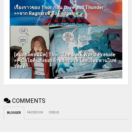
เรื่องราวของ Thor ก่อน Love and Thunder
>>จาก Ragnarok ถึง Endgame
[สปอยล์คอมมิค] Thor: The Dark World Prelude
>>เมื่อโอดินส่งธอร์ข้ามจักรวาล โดยไร้สะพานไบฟ
รอสต์
COMMENTS
FACEBOOK
DISQUS
BLOGGER