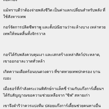
แม้ทราบดีว่าต้องจ่ายพลังชีวิต เป็นค่าแลกเปลี่ยนสำหรับพลัง ที่
ใช้สังหารเทพ
กอร์จัดการปลิดชีพราพู และตั้งปณิธานว่าจะล้างบาง เหล่าทวย
เทพให้หมดสิ้นทั้งจักรวาล
กอร์ได้รับพลังควบคุมเงา และเสกสร้างเหล่าสัตว์ประหลาด,
เขาออกอาละวาดทั่วหล้า
เกิดความเดือดร้อนบนดวงดาว ที่ขาดทวยเทพปกครอง บาน
เบอะ
เมื่อธอร์ที่กำลังตระเวนพิทักษ์กาแล็คซี่ ร่วมกับแก๊งการ์เดี้ยนฯ
ได้รับสัญญาณขอความช่วยเหลือจาก "ซิฟ" สหายเก่า
เขาจึงดำริว่าควรแบ่งทีม ปล่อยแก๊งการ์เดี้ยนช่วยคนทางอื่น