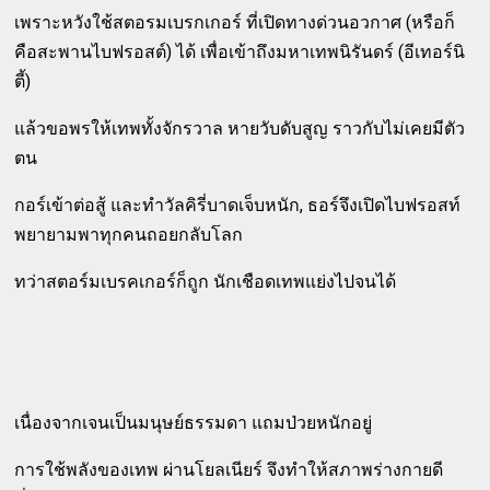
เพราะหวังใช้สตอรมเบรกเกอร์ ที่เปิดทางด่วนอวกาศ (หรือก็
คือสะพานไบฟรอสต์) ได้ เพื่อเข้าถึงมหาเทพนิรันดร์ (อีเทอร์นิ
ตี้)
แล้วขอพรให้เทพทั้งจักรวาล หายวับดับสูญ ราวกับไม่เคยมีตัว
ตน
กอร์เข้าต่อสู้ และทำวัลคิรี่บาดเจ็บหนัก, ธอร์จึงเปิดไบฟรอสท์
พยายามพาทุกคนถอยกลับโลก
ทว่าสตอร์มเบรคเกอร์ก็ถูก นักเชือดเทพแย่งไปจนได้
เนื่องจากเจนเป็นมนุษย์ธรรมดา แถมป่วยหนักอยู่
การใช้พลังของเทพ ผ่านโยลเนียร์ จึงทำให้สภาพร่างกายดี