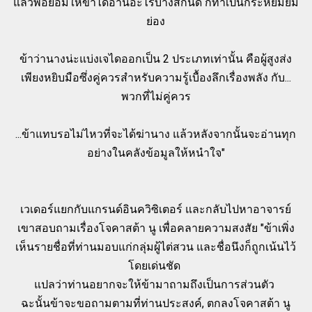
แล้วพอยอมให้ข้าได้อ่านอะไรบ้างสักนิด ก็ทำเป็นกระหยิ่มยิ้ม
ย่อง
ข้าว่านางน่ะแบ่งเจไดออกเป็น 2 ประเภทเท่านั้น คือผู้สูงส่ง
เพียงหยิบมือซึ่งคู่ควรสำหรับความรู้เบื้องลึกเรื่องพลัง กับ...
พวกที่ไม่คู่ควร
...ข้าแทบรอไม่ไหวที่จะได้ฆ่านาง แล้วหลังจากนั้นจะอ่านทุก
อย่างในคลังข้อมูลให้หนำใจ"
เวเดอร์แยกกับแกรนด์อินควิซิเตอร์ และกลับไปหาอาจารย์
เขาสอบถามเรื่องโจคาสต้า นู เพื่อคลายความสงสัย "ข้าเพิ่ง
เห็นรายชื่อที่ท่านมอบแก่กลุ่มผู้ไต่สวน และชื่อนึงก็ถูกเน้นไว้
โดยเด่นชัด
แปลว่าท่านอยากจะให้ข้ามาถามถึงเป็นการส่วนตัว
ฉะนั้นข้าจะขอถามตามที่ท่านประสงค์, ตกลงโจคาสต้า นู