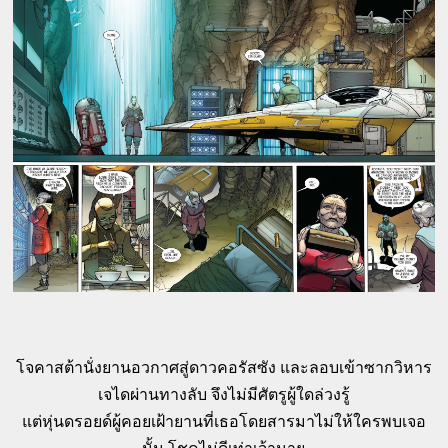
โจคาสต้านั่งยานอวกาศสู่ดาวคอรัสซัง และลอบเข้าซากวิหาร
เจไดผ่านทางลับ จึงไม่มีศัตรูผู้ใดล่วงรู้
แต่หุ่นดรอยด์ผู้คอยเฝ้ายานที่เธอโดยสารมาไม่ให้ใครพบเจอ