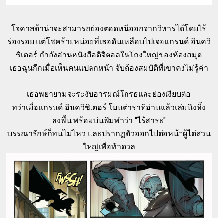
โจคาสต้าน่าจะสามารถย่องตอดหนีออกจากวิหารได้โดยไร้
ร่องรอย แต่โชคร้ายหน่อยที่เธอดันเหลือบไปเจอแกรนด์ อินควิ
ซิเตอร์ กำลังอ่านหนังสือดิจิตอลในโถงใหญ่ของห้องสมุด
เธอฉุนกึกเมื่อเห็นคนแปลกหน้า จับต้องสมบัติที่เขาคงไม่รู้ค่า
เธอพยายามจะระงับอารมณ์โกรธและย่องเงียบต่อ
ทว่าเมื่อแกรนด์ อินควิซิเตอร์ โยนตำราที่อ่านแล้วเล่มนึงทิ้ง
ลงพื้น พร้อมบ่นพึมพำว่า "ไร้สาระ"
บรรณารักษ์ก็ทนไม่ไหว และปรากฏตัวออกไปต่อหน้าผู้ไต่สวน
ใหญ่เพื่อท้าดวล