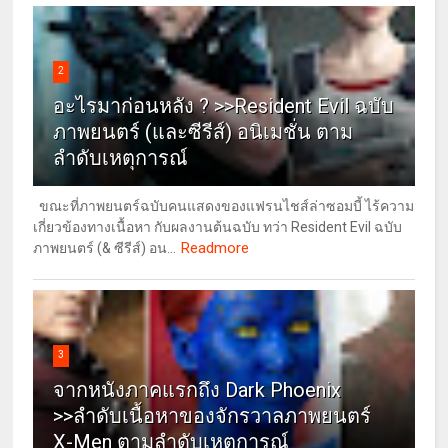
2
อะไรมาก่อนหลัง ? >>Resident Evil ฉบับ
ภาพยนตร์ (และซีรีส์) อนิเมชั่น ตาม
ลำดับเหตุการณ์
ขณะที่ภาพยนตร์ฉบับคนแสดงของแฟรนไชส์ล่าซอมบี้ ไร้ความ
เกี่ยวข้องทางเนื้อหา กับผลงานต้นฉบับ ทว่า Resident Evil ฉบับ
Readmore
ภาพยนตร์ (& ซีรีส์) อน...
3
จากหนังภาคแรกถึง Dark Phoenix
>>ลำดับเนื้อหาของจักรวาลภาพยนตร์
X-Men ตามลำดับเหตุการณ์