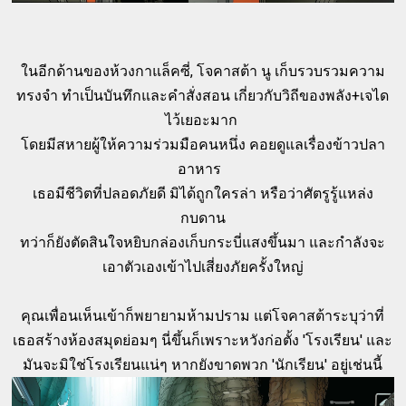
ในอีกด้านของห้วงกาแล็คซี่, โจคาสต้า นู เก็บรวบรวมความ
ทรงจำ ทำเป็นบันทึกและคำสั่งสอน เกี่ยวกับวิถีของพลัง+เจได
ไว้เยอะมาก
โดยมีสหายผู้ให้ความร่วมมือคนหนึ่ง คอยดูแลเรื่องข้าวปลา
อาหาร
เธอมีชีวิตที่ปลอดภัยดี มิได้ถูกใครล่า หรือว่าศัตรูรู้แหล่ง
กบดาน
ทว่าก็ยังตัดสินใจหยิบกล่องเก็บกระบี่แสงขึ้นมา และกำลังจะ
เอาตัวเองเข้าไปเสี่ยงภัยครั้งใหญ่
คุณเพื่อนเห็นเข้าก็พยายามห้ามปราม แต่โจคาสต้าระบุว่าที่
เธอสร้างห้องสมุดย่อมๆ นี่ขึ้นก็เพราะหวังก่อตั้ง 'โรงเรียน' และ
มันจะมิใช่โรงเรียนแน่ๆ หากยังขาดพวก 'นักเรียน' อยู่เช่นนี้