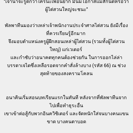
"เจ้าน่าจะรู้ดีกว่าใครนะเพื่อนยาก มันมีโอกาสแม้สักนิดหรือว่า
ผู้ไต่สวนใหญ่จะชนะ"
พัลพาทีนมองว่าเหล่าเจ้าพนักงานประจำศาลไต่สวน ยังมีเรื่อง
ที่ควรเรียนรู้อีกมาก
จึงมอบตำแหน่งครูผู้ฝึกสอนเหล่าผู้ไต่สวน (รวมทั้งผู้ไต่สวน
ใหญ่) แก่เวเดอร์
และกำชับว่าอนาคตทุกคนต้องช่วยกัน ในการออกไล่ล่า
บรรดาเจไดซึ่งเหลือรอดจากคำสั่งล้างบาง (รหัส 66) ณ ช่วง
สุดท้ายของสงครามโคลน
อนาคินเริ่มสอนบทเรียนแรกในทันที หลังจากที่พัลพาทีนจาก
ไปเพื่อทำธุระอื่น
เขาเข้าต่อสู้กับพวกอินควิซิเตอร์ และจัดหนักใส่จนบางคนแขน
ขาด บางคนตาบอด