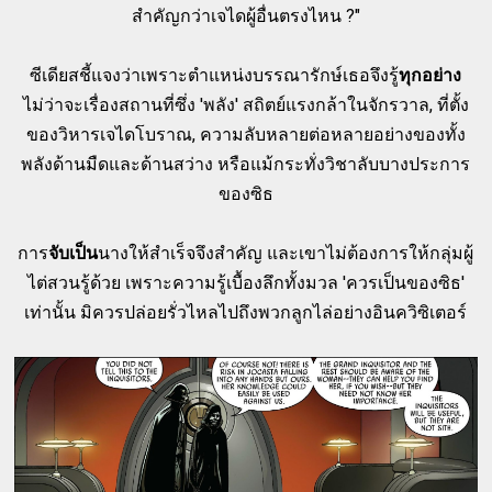
สำคัญกว่าเจไดผู้อื่นตรงไหน ?"
ซีเดียสชี้แจงว่าเพราะตำแหน่งบรรณารักษ์เธอจึงรู้
ทุกอย่าง
ไม่ว่าจะเรื่องสถานที่ซึ่ง 'พลัง' สถิตย์แรงกล้าในจักรวาล, ที่ตั้ง
ของวิหารเจไดโบราณ, ความลับหลายต่อหลายอย่างของทั้ง
พลังด้านมืดและด้านสว่าง หรือแม้กระทั่งวิชาลับบางประการ
ของซิธ
การ
จับเป็น
นางให้สำเร็จจึงสำคัญ และเขาไม่ต้องการให้กลุ่มผู้
ไต่สวนรู้ด้วย เพราะความรู้เบื้องลึกทั้งมวล 'ควรเป็นของซิธ'
เท่านั้น มิควรปล่อยรั่วไหลไปถึงพวกลูกไล่อย่างอินควิซิเตอร์