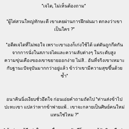
"เจได, ไม่เห็นต้องถาม"
"ผู้ไต่สวนใหญ่ทักษะดี เขาเคยผ่านการฝึกฝนมา ตกลงว่าเขา
เป็นใคร ?"
"อดีตเจไดที่ไม่พอใจ เพราะเขาเองก็เก่งใช้ได้ แต่ดันถูกกีดกัน
จากการนั่งในสภาเจไดและความลับต่างๆ ในระดับสูง
ความขุ่นเคืองของเขาขยายออกง่าย ไม่สิ... อันที่จริงเขาเหมาะ
กับฐานะปัจจุบันมากกว่าอยู่แล้ว ข้าว่าเขามีความสุขขึ้นด้วย
ซ้ำ"
อนาคินนิ่งเงียบชั่วอึดใจ ก่อนเอ่ยคำถามถัดไป "ท่านส่งข้าไป
ปะทะเขา แปลว่าหากข้าพ่ายแพ้... เขาจะกลายเป็นศิษย์คนใหม่
แทนใช่ไหม ?"