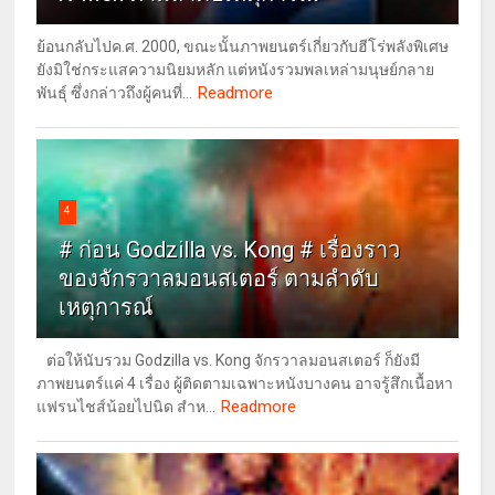
ย้อนกลับไปค.ศ. 2000, ขณะนั้นภาพยนตร์เกี่ยวกับฮีโร่พลังพิเศษ
ยังมิใช่กระแสความนิยมหลัก แต่หนังรวมพลเหล่ามนุษย์กลาย
Readmore
พันธุ์ ซึ่งกล่าวถึงผู้คนที่...
4
# ก่อน Godzilla vs. Kong # เรื่องราว
ของจักรวาลมอนสเตอร์ ตามลำดับ
เหตุการณ์
ต่อให้นับรวม Godzilla vs. Kong จักรวาลมอนสเตอร์ ก็ยังมี
ภาพยนตร์แค่ 4 เรื่อง ผู้ติดตามเฉพาะหนังบางคน อาจรู้สึกเนื้อหา
Readmore
แฟรนไชส์น้อยไปนิด สำห...