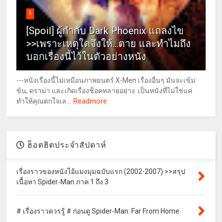
5
[Spoil] ผู้กำกับ Dark Phoenix แถลงไข
>>เพราะเหตุใดจึงให้...ตาย และทำไมถึง
บอกเรื่องนี้ไว้ในตัวอย่างหนัง
---หนังเรื่องนี้ไม่เหมือนภาพยนตร์ X-Men เรื่องอื่นๆ มันจะเข้ม
ข้น, ดราม่า และเกิดเรื่องช็อคหลายอย่าง เป็นหนังที่ไม่ใช่แค่
Readmore
ทำให้คุณตกใจเล...
ฮ็อตฮิตประจำสัปดาห์
เรื่องราวของหนังไอ้แมงมุมฉบับแรก (2002-2007) >>สรุป
เนื้อหา Spider-Man ภาค 1 ถึง 3
# เรื่องราวควรรู้ # ก่อนดู Spider-Man: Far From Home