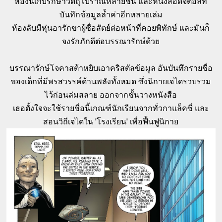
ห้องนี้เก็บรักษาวัตถุโบราณหลายชิ้น และหนังสือดิจิตอลที่
บันทึกข้อมูลล้ำค่าอีกหลายเล่ม
ห้องลับมีหุ่นอารักขาผู้ซื่อสัตย์ต่อหน้าที่คอยพิทักษ์ และมันก็
จงรักภักดีต่อบรรณารักษ์ด้วย
บรรณารักษ์โจคาสต้าหยิบเอาคริสตัลข้อมูล อันบันทึกรายชื่อ
ของเด็กที่มีพรสวรรค์ด้านพลังทั้งหมด ซึ่งนิกายเจไดรวบรวม
ไว้ก่อนล่มสลาย ออกจากชั้นวางหนังสือ
เธอตั้งใจจะใช้รายชื่อนี้เกณฑ์นักเรียนจากทั่วกาแล็คซี่ และ
สอนวิถีเจไดใน 'โรงเรียน' เพื่อฟื้นฟูนิกาย