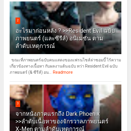
2
อะไรมาก่อนหลัง ? >>Resident Evil ฉบับ
ภาพยนตร์ (และซีรีส์) อนิเมชั่น ตาม
ลำดับเหตุการณ์
ขณะที่ภาพยนตร์ฉบับคนแสดงของแฟรนไชส์ล่าซอมบี้ ไร้ความ
เกี่ยวข้องทางเนื้อหา กับผลงานต้นฉบับ ทว่า Resident Evil ฉบับ
Readmore
ภาพยนตร์ (& ซีรีส์) อน...
3
จากหนังภาคแรกถึง Dark Phoenix
>>ลำดับเนื้อหาของจักรวาลภาพยนตร์
X-Men ตามลำดับเหตุการณ์