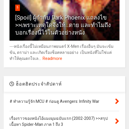
5
[Spoil] ผู้กำกับ Dark Phoenix แถลงไข
>>เพราะเหตุใดจึงให้...ตาย และทำไมถึง
บอกเรื่องนี้ไว้ในตัวอย่างหนัง
---หนังเรื่องนี้ไม่เหมือนภาพยนตร์ X-Men เรื่องอื่นๆ มันจะเข้ม
ข้น, ดราม่า และเกิดเรื่องช็อคหลายอย่าง เป็นหนังที่ไม่ใช่แค่
Readmore
ทำให้คุณตกใจเล...
ฮ็อตฮิตประจำสัปดาห์
# ทำความรู้จัก MCU # ก่อนดู Avengers: Infinity War
เรื่องราวของหนังไอ้แมงมุมฉบับแรก (2002-2007) >>สรุป
เนื้อหา Spider-Man ภาค 1 ถึง 3