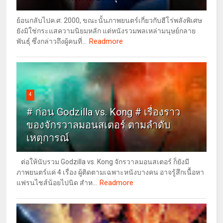
ย้อนกลับไปค.ศ. 2000, ขณะนั้นภาพยนตร์เกี่ยวกับฮีโร่พลังพิเศษ
ยังมิใช่กระแสความนิยมหลัก แต่หนังรวมพลเหล่ามนุษย์กลาย
Readmore
พันธุ์ ซึ่งกล่าวถึงผู้คนที่...
4
# ก่อน Godzilla vs. Kong # เรื่องราว
ของจักรวาลมอนสเตอร์ ตามลำดับ
เหตุการณ์
ต่อให้นับรวม Godzilla vs. Kong จักรวาลมอนสเตอร์ ก็ยังมี
ภาพยนตร์แค่ 4 เรื่อง ผู้ติดตามเฉพาะหนังบางคน อาจรู้สึกเนื้อหา
Readmore
แฟรนไชส์น้อยไปนิด สำห...