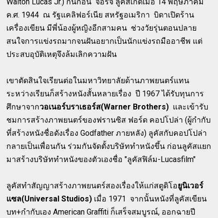
Walton Lucas Jr.) กันก่อน จอร์จ ลูคัสเกิดเมื่อ 14 พฤษภาคม
ค.ศ. 1944 ณ รัฐแคลิฟอร์เนีย สหรัฐอเมริกา บิดาเปิดร้าน
เครื่องเขียน มีพี่น้องผู้หญิงอีกสามคน ช่วงวัยรุ่นตอนปลาย
สนใจการแข่งรถมากจนฝันอยากเป็นนักแข่งรถมืออาชีพ แต่
ประสบอุบัติเหตุจึงล้มเลิกความฝัน
เขาตัดสินใจเรียนต่อในมหาวิทยาลัยด้านภาพยนตร์แทน
ระหว่างเรียนก็สร้างหนังสั้นหลายเรื่อง ปี 1967 ได้รับทุนการ
ศึกษาจาก
วอเนอร์บราเธอร์ส(Warner Brothers)
และเข้ารับ
ชมการสร้างภาพยนตร์ของฟรานซิส ฟอร์ด คอปโปล่า (ผู้กำกับ
ที่สร้างหนังชื่อดังเรื่อง Godfather ภายหลัง) ลูคัสกับคอปโปล่า
กลายเป็นเพื่อนกัน ร่วมกันจัดตั้งบริษัททำหนังขึ้น ก่อนลูคัสแยก
มาสร้างบริษัททำหนังของตัวเองชื่อ "ลูคัสฟิล์ม-Lucasfilm"
ลูคัสทำสัญญาสร้างภาพยนตร์สองเรื่องให้แก่สตูดิโอ
ยูนิเวอร์
แซล(Universal Studios)
เมื่อ 1971 จากนั้นหนังที่ลูคัสเขียน
บท+กำกับเอง American Graffiti ก็เสร็จสมบูรณ์, ออกฉายปี