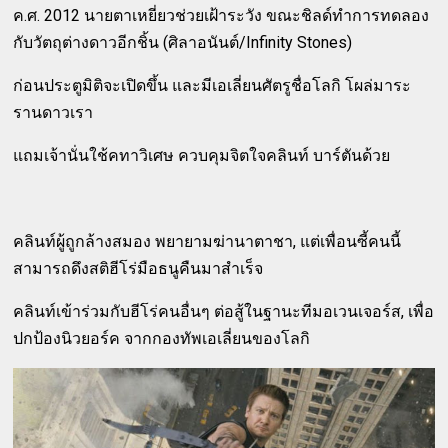
ค.ศ. 2012 นายตาเหยี่ยวช่วยเฝ้าระวัง ขณะชิลด์ทำการทดลอง
กับวัตถุต่างดาวอีกชิ้น (ศิลาอนันต์/Infinity Stones)
ก่อนประตูมิติจะเปิดขึ้น และมีเอเลี่ยนศัตรูชื่อโลกิ โผล่มาระ
รานดาวเรา
แถมเจ้านั่นใช้คทาวิเศษ ควบคุมจิตใจคลินท์ บาร์ตันด้วย
คลินท์ผู้ถูกล้างสมอง พยายามฆ่านาตาชา, แต่เพื่อนซี้คนนี้
สามารถดึงสติฮีโร่มือธนูคืนมาสำเร็จ
คลินท์เข้าร่วมกับฮีโร่คนอื่นๆ ต่อสู้ในฐานะทีมอเวนเจอร์ส, เพื่อ
ปกป้องนิวยอร์ค จากกองทัพเอเลี่ยนของโลกิ