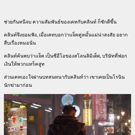
ช่วยกันหนีจบ ความสัมพันธ์ของเคทกับคลินท์ ก็ชักดีขึ้น
คลินท์จึงยอมฟัง, เมื่อเคทบอกว่าแจ็คคู่หมั้นแม่น่าสงสัย อยาก
สืบเรื่องหมอนั่น
คลินท์ค้นพบว่าแจ็ค เป็นซีอีโอของสโลนลิมิเต็ด, บริษัทที่ฟอก
เงินให้พวกแทร็คสูท
ส่วนเคทเอะใจผ่านบทสนทนากับคลินท์ว่า เขาเคยเป็นโรนิน
นักฆ่ามาก่อน