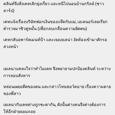
คลินท์จึงสั่งเคทเลิกยุ่งเกี่ยว และหนีไปนอนบ้านกริลล์ (ชาว
ลาร์ป)
เคทแจ้งเรื่องบริษัทฟอกเงินของแจ๊คกับแม่, เอเลนอร์เลยเรียก
ตำรวจมาซิวคู่หมั้น (เพื่อกลบเกลื่อนความผิดตน)
เคทกลับอพาร์ตเมนท์ป้า และเจอเยเลน่า งัดห้องเข้ามาดักรอ
ล่วงหน้า
เยเลนาแคลงใจว่าทำไมเคท จึงพยายามปกป้องคลินท์ ระหว่าง
การลอบสังหาร
หล่อนเผยอดีตของตน และกล่าวโทษฮอว์คอาย เรื่องความตาย
ของพี่สาว
เยเลนากับเคทต่างถูกชะตากัน, ดังนั้นต่างคนจึงต่างต้องการ
ให้อีกฝ่ายยอมถอย