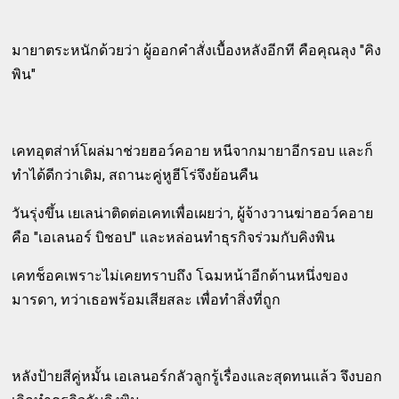
มายาตระหนักด้วยว่า ผู้ออกคำสั่งเบื้องหลังอีกที คือคุณลุง "คิง
พิน"
เคทอุตส่าห์โผล่มาช่วยฮอว์คอาย หนีจากมายาอีกรอบ และก็
ทำได้ดีกว่าเดิม, สถานะคู่หูฮีโร่จึงย้อนคืน
วันรุ่งขึ้น เยเลน่าติดต่อเคทเพื่อเผยว่า, ผู้จ้างวานฆ่าฮอว์คอาย
คือ "เอเลนอร์ บิชอป" และหล่อนทำธุรกิจร่วมกับคิงพิน
เคทช็อคเพราะไม่เคยทราบถึง โฉมหน้าอีกด้านหนึ่งของ
มารดา, ทว่าเธอพร้อมเสียสละ เพื่อทำสิ่งที่ถูก
หลังป้ายสีคู่หมั้น เอเลนอร์กลัวลูกรู้เรื่องและสุดทนแล้ว จึงบอก