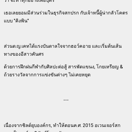
ว่า จะทำทุกอย่างเพื่อบุตรี
เธอเลยยอมมีส่วนร่วมในธุรกิจสกปรก กับเจ้าหนี้ผู้น่ากลัวโคตร
แบบ "คิงพิน"
ส่วนด.ญ.เคทได้แรงบันดาลใจจากฮอว์คอาย และเริ่มต้นเส้น
ทางของอีสาวคันศร
ด้วยการฝึกฝนกีฬากับศิลปะต่อสู้ สารพัดแขนง, โกยเหรียญ &
ถ้วยรางวัลจากการแข่งขันต่างๆ ไม่เคยหยุด
---
เนื่องจากชิลด์ยุบองค์กร, ทำให้ตอนค.ศ. 2015 อเวนเจอร์สก