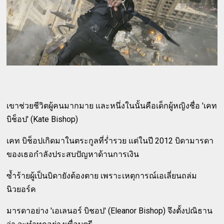
เขาช่วยชีวิตผู้คนมากมาย และหนึ่งในนั้นคือเด็กผู้หญิงชื่อ 'เคท
บิช็อป' (Kate Bishop)
เคท บิช็อปเกิดมาในตระกูลที่ร่ำรวย แต่ในปี 2012 บิดามารดา
ของเธอกำลังประสบปัญหาด้านการเงิน
ซ้ำร้ายผู้เป็นบิดายังต้องตาย เพราะเหตุการณ์เอเลี่ยนถล่ม
นิวยอร์ค
มารดาอย่าง 'เอเลนอร์ บิชอป' (Eleanor Bishop) จึงตั้งปณิธาน