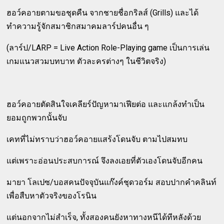
ฮอว์คอายตามขอชุดคืน จากชายชื่อกริลส์ (Grills) และได้
ทำความรู้จักสมาชิกสมาคมลาร์ปคนอื่น ๆ
(ลาร์ป/LARP = Live Action Role-Playing game เป็นการเล่น
เกมแนวสวมบทบาท ตัวละครต่างๆ ในชีวิตจริง)
ฮอว์คอายตัดสินใจเคลียร์ปัญหามาเฟียต่อ และแกล้งทำเป็น
ยอมถูกพวกนั้นจับ
เคทที่ไม่ทราบว่าฮอว์คอายแสร้งโดนจับ ตามไปสมทบ
แต่เพราะอ่อนประสบการณ์ จึงลงเอยที่ตัวเองโดนจับอีกคน
มายา โลเปซ/บอสคนปัจจุบันแก๊งค์ชุดวอร์ม สอบปากคำคลินท์
เพื่อสืบหาตัวจริงของโรนิน
แต่นอกจากไม่สำเร็จ, ทั้งสองคนยังหาทางหนีได้ทีหลังด้วย