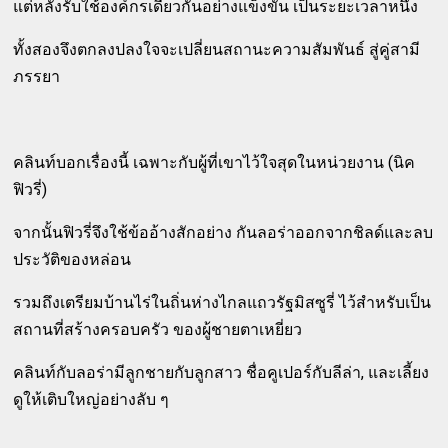
แต่หลังรับใช้องค์กรเดียวกันอย่างแข็งขัน เป็นระยะเวลาหนึ่ง
ทั้งสองจึงตกลงปลงใจจะเปลี่ยนสถานะความสัมพันธ์ สู่คู่สามี
ภรรยา
คลินท์บอกเรื่องนี้ เฉพาะกับผู้ที่เขาไว้ใจสุดในหน่วยงาน (นิค
ฟิวรี่)
จากนั้นฟิวรี่จึงใช้ข้ออ้างสักอย่าง กันลอร่าออกจากชิลด์และลบ
ประวัติของหล่อน
รวมถึงเตรียมบ้านไร่ในถิ่นห่างไกลแถวรัฐมิสซูรี่ ไว้สำหรับเป็น
สถานที่สร้างครอบครัว ของผู้ชายตาเหยี่ยว
คลินท์กับลอร่ามีลูกชายกับลูกสาว ชื่อคูเปอร์กับลีล่า, และเลี้ยง
ดูให้เติบใหญ่อย่างลับ ๆ