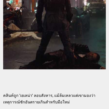
คลินท์ถูก 'เยเลน่า' ลอบสังหาร, แม้ล้มเหลวแต่เขามองว่า
เหตุการณ์ชักอันตรายเกินสำหรับมือใหม่