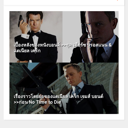
เบื้องหลังของหนังบอนด์ >>ยุค เพียร์ซ บรอสแนน &
แดเนียล เคร็ก
เรื่องราวโดยย่อของแดเนียล เคร็ก เจมส์ บอนด์
>>ก่อน No Time to Die