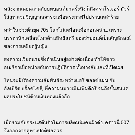
หลังจากเคยคลาดกับบทบอนด์มาครั้งนึง ก็ถึงคราโรเจอร์ มัวร์
ใส่สูท สวมวิญญาณจารชนมือพระกาฬไปปราบเหล่าร้าย
ทว่าในช่วงต้นยุค 70s โลกไม่เหมือนเมื่อก่อนหน้า... เพราะ
บรรดานักเคลื่อนไหวด้านสิทธิสตรี มองว่าบอนด์เป็นสัญลักษณ์
ของการเหยียดผู้หญิง
สงครามเวียดนามซึ่งดำเนินอยู่อย่างต่อเนื่อง ทำให้ชาว
อเมริกาเบื่อหน่ายกับการปฏิบัติการ ทั้งทางลับและที่เปิดเผย
ไหนจะมีเรื่องความสัมพันธ์ระหว่างแฮรี่ ซอลซ์แมน กับ
อัลเบิร์ต บร็อคโคลี่, ที่ความหมางเมินเพิ่มดีกรี จนถึงขั้นสนแค่
ผลประโยชน์ด้านเงินทองแล้วอีก
เมื่อรวมกับกระแสตื่นตัวในการผลิตหนังคนผิวดำ, คราวนี้ 007
จึงออกจากลู่ทางปกติพอควร