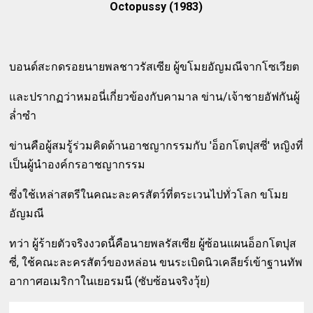
Octopussy (1983)
บอนด์สะกดรอยนายพลชาวรัสเซีย ผู้ขโมยอัญมณีจากโซเวียต
และปรากฏว่าหมอนี่เกี่ยวข้องกับคามาล ข่าน/เจ้าชายอัฟกันผู้
ล่ำซำ
ข่านคือผู้สมรู้ร่วมคิดด้านอาชญากรรมกับ 'อ็อกโตปุสซี่' หญิงที่
เป็นผู้นำองค์กรอาชญากรรม
ซึ่งใช้เหล่าสตรีในคณะละครสัตว์ที่ตระเวนไปทั่วโลก ขโมย
อัญมณี
ทว่า ผู้ร้ายตัวจริงงวดนี้คือนายพลรัสเซีย ผู้ซ้อนแผนอ็อกโตปุส
ซี่, ใช้คณะละครสัตว์ของหล่อน ขนระเบิดนิวเคลียร์เข้าฐานทัพ
อากาศอเมริกาในเยอรมนี (ซับซ้อนจริงวุ้ย)