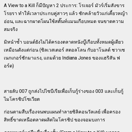
A View to a Kill ก็มีปัญหา 2 ประการ: โรเจอร์ มัวร์เริ่มสังขาร
โรยรา ทำให้เวลาประกบคู่สาวๆ แล้ว ชักคล้ายวัวแก่เคี้ยวหญ้า
อ่อน, และฉากผาดโผนใช้สตั๊นท์แมนเกือบหมด จนขาดความ
สมจริง
มิหนำซ้ำ บอนด์ยังไม่ได้ครองตลาดหนังบู๊เกือบทั้งหมดผู้เดียว
เหมือนดังแต่ก่อน (ซิลเวสเตอร์ สตอลโลน กับอาโนลด์ ชวาเซ
เนกเกอร์ชักมาแรง, แถมด้วย Indiana Jones ของแฮริสัน ฟ
อร์ด)
สายลับ 007 ถูกส่งไปไซบีเรียเพื่อเก็บกู้ร่างของ 003 และเก็บกู้
ไมโครชิปโซเวียต
ก่อนตามสืบเรื่องจนพบแผนทำลายซิลิคอนวัลเลย์ เพื่อครอง
สิทธิ์ขาดเหนือตลาดผลิตไมโครชิป ของจอมบงการ