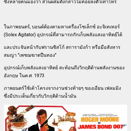
ซึ่งหลายคนมองว่า ส่วนผสมดังกล่าวไม่ค่อยลงตัวเท่าไหร่
ในภาพยนตร์, บอนด์ต้องตามหาเครื่องโซเล็กซ์ อะจิเทเทอร์
(Solex Agitator)
อุปกรณ์ที่สามารถกักเก็บพลังแสงอาทิตย์ได้
และประจันหน้า
กับ
ฟรานซิสโก้ สการามังก้า หรือมือสังหาร
สมญา
"เพชฌฆาตปืนทอง"
อุปกรณ์เก็บพลังแสงอาทิตย์ สะท้อนถึงวิกฤติด้านพลังงานของ
อังกฤษ ในค.ศ. 1973
ภาพยนตร์ใช้เค้าโครงจากงานช่วงท้ายๆ ของเอียน เฟลมมิง
ซึ่งมีประเด็นเกี่ยวกับวิกฤติด้านน้ำมัน