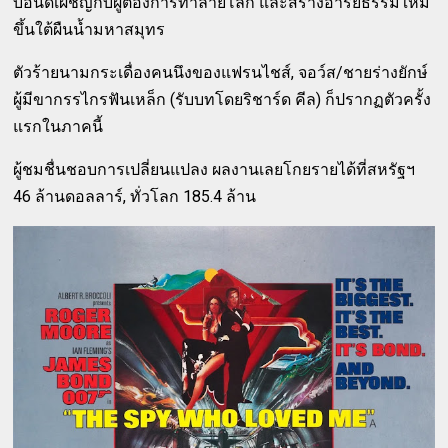
บอนด์เผชิญกับผู้ต้องการทำลายโลก และสร้างอารยธรรมใหม่
ขึ้นใต้ผืนน้ำมหาสมุทร
ตัวร้ายนามกระเดื่องคนนึงของแฟรนไชส์, จอว์ส/ชายร่างยักษ์
ผู้มีขากรรไกรฟันเหล็ก (รับบทโดยริชาร์ด คีล) ก็ปรากฏตัวครั้ง
แรกในภาคนี้
ผู้ชมชื่นชอบการเปลี่ยนแปลง ผลงานเลยโกยรายได้ที่สหรัฐฯ
46 ล้านดอลลาร์, ทั่วโลก 185.4 ล้าน