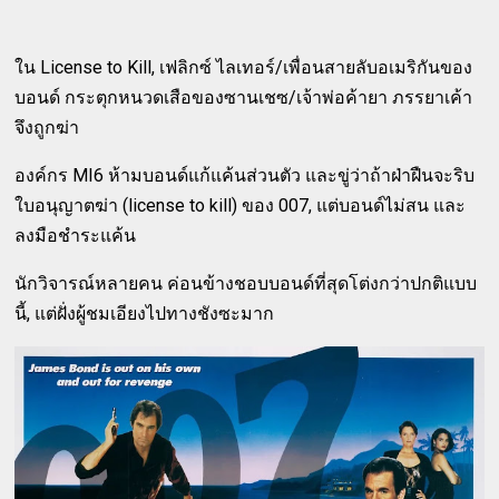
ใน
License to Kill,
เฟลิกซ์ ไลเทอร์/เพื่อนสายลับอเมริกันของ
บอนด์ กระตุกหนวดเสือของซานเชซ/เจ้าพ่อค้ายา ภรรยาเค้า
จึงถูกฆ่า
องค์กร MI6 ห้ามบอนด์แก้แค้นส่วนตัว และขู่ว่าถ้าฝ่าฝืนจะริบ
ใบอนุญาตฆ่า (license to kill) ของ 007, แต่บอนด์ไม่สน และ
ลงมือชำระแค้น
นักวิจารณ์หลายคน ค่อนข้างชอบบอนด์ที่สุดโต่งกว่าปกติแบบ
นี้, แต่ฝั่งผู้ชมเอียงไปทางชังซะมาก