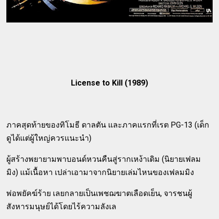
License to Kill (1989)
ภาคสุดท้ายของทิโมธี ดาลตัน และภาคแรกที่เรต PG-13 (เด็ก
ดูได้แต่ผู้ใหญ่ควรแนะนำ)
ผู้สร้างพยายามพาบอนด์หวนคืนสู่รากเหง้าเดิม (นิยายเฟลม
มิง) แม้เนื้อหา เปล่าเอามาจากนิยายเล่มไหนของเฟลมมิง
พ่อพยัคฆ์ร้าย เลยกลายเป็นเพชฌฆาตเลือดเย็น, จารชนผู้
สังหารมนุษย์ได้โดยไร้ความลังเล