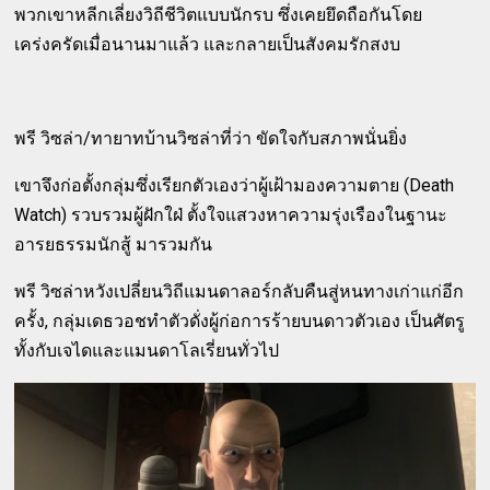
พวกเขาหลีกเลี่ยงวิถีชีวิตแบบนักรบ ซึ่งเคยยึดถือกันโดย
เคร่งครัดเมื่อนานมาแล้ว และกลายเป็นสังคมรักสงบ
พรี วิซล่า/ทายาทบ้านวิซล่าที่ว่า ขัดใจกับสภาพนั่นยิ่ง
เขาจึงก่อตั้งกลุ่มซึ่งเรียกตัวเองว่าผู้เฝ้ามองความตาย (Death
Watch) รวบรวมผู้ฝักใฝ่ ตั้งใจแสวงหาความรุ่งเรืองในฐานะ
อารยธรรมนักสู้ มารวมกัน
พรี วิซล่าหวังเปลี่ยนวิถีแมนดาลอร์กลับคืนสู่หนทางเก่าแก่อีก
ครั้ง, กลุ่มเดธวอชทำตัวดั่งผู้ก่อการร้ายบนดาวตัวเอง เป็นศัตรู
ทั้งกับเจไดและแมนดาโลเรี่ยนทั่วไป