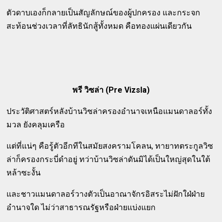
ตัวดาบเองก็กลายเป็นสัญลักษณ์ของผู้ปกครอง และกระจก
สะท้อนช่วงเวลาที่ลัทธินักสู้ทั้งหมด คือทองแผ่นเดียวกัน
พรี วิซล่า (Pre Vizsla)
ประวัติศาสตร์หลังบ้านวิซล่าครองอำนาจเหนือแมนดาลอร์ทั้ง
มวล ยังคลุมเครือ
แต่ที่แน่ๆ คือรู้ตัวอีกทีในสมัยสงครามโคลน, ทายาทตระกูลวิซ
ล่าก็ครองกระบี่ดำอยู่ ทว่าบ้านวิซล่าดันมิได้เป็นใหญ่สุดในใต้
หล้าซะงั้น
และชาวแมนดาลอร์วางตัวเป็นอาณาจักรอิสระไม่ฝักใฝ่ฝ่าย
อำนาจใด ไม่ว่าสาธารณรัฐหรือฝ่ายแบ่งแยก