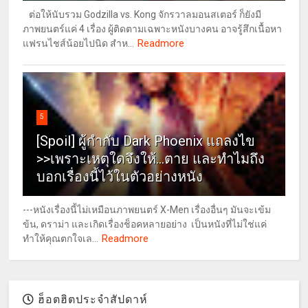
ต่อให้นับรวม Godzilla vs. Kong จักรวาลมอนสเตอร์ ก็ยังมี
ภาพยนตร์แค่ 4 เรื่อง ผู้ติดตามเฉพาะหนังบางคน อาจรู้สึกเนื้อหา
Readmore
แฟรนไชส์น้อยไปนิด สำห...
5
[Spoil] ผู้กำกับ Dark Phoenix แถลงไข
>>เพราะเหตุใดจึงให้...ตาย และทำไมถึง
บอกเรื่องนี้ไว้ในตัวอย่างหนัง
---หนังเรื่องนี้ไม่เหมือนภาพยนตร์ X-Men เรื่องอื่นๆ มันจะเข้ม
ข้น, ดราม่า และเกิดเรื่องช็อคหลายอย่าง เป็นหนังที่ไม่ใช่แค่
Readmore
ทำให้คุณตกใจเล...
ฮ็อตฮิตประจำสัปดาห์