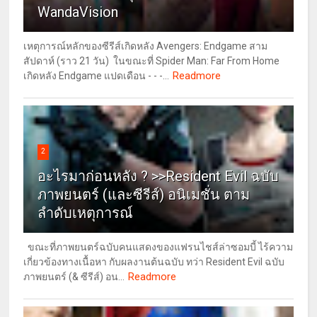
WandaVision
เหตุการณ์หลักของซีรีส์เกิดหลัง Avengers: Endgame สาม
สัปดาห์ (ราว 21 วัน) ในขณะที่ Spider Man: Far From Home
Readmore
เกิดหลัง Endgame แปดเดือน - - -...
2
อะไรมาก่อนหลัง ? >>Resident Evil ฉบับ
ภาพยนตร์ (และซีรีส์) อนิเมชั่น ตาม
ลำดับเหตุการณ์
ขณะที่ภาพยนตร์ฉบับคนแสดงของแฟรนไชส์ล่าซอมบี้ ไร้ความ
เกี่ยวข้องทางเนื้อหา กับผลงานต้นฉบับ ทว่า Resident Evil ฉบับ
Readmore
ภาพยนตร์ (& ซีรีส์) อน...