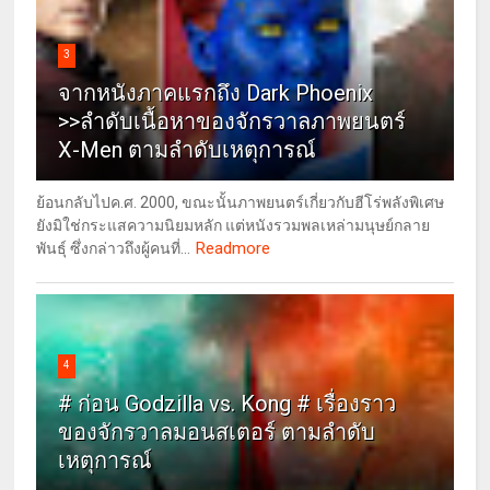
3
จากหนังภาคแรกถึง Dark Phoenix
>>ลำดับเนื้อหาของจักรวาลภาพยนตร์
X-Men ตามลำดับเหตุการณ์
ย้อนกลับไปค.ศ. 2000, ขณะนั้นภาพยนตร์เกี่ยวกับฮีโร่พลังพิเศษ
ยังมิใช่กระแสความนิยมหลัก แต่หนังรวมพลเหล่ามนุษย์กลาย
Readmore
พันธุ์ ซึ่งกล่าวถึงผู้คนที่...
4
# ก่อน Godzilla vs. Kong # เรื่องราว
ของจักรวาลมอนสเตอร์ ตามลำดับ
เหตุการณ์