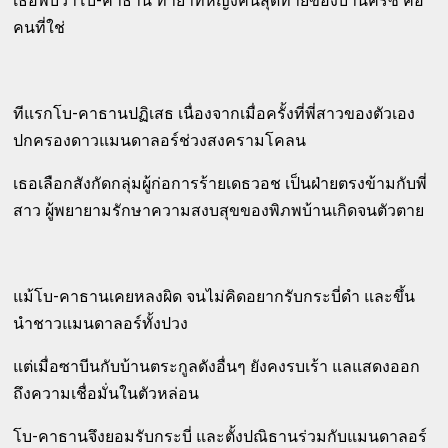
เธอพบว่าโบ-คาธาน ทายาทหญิงคนสุดท้ายของบ้านครีซ คือ
คนที่ใช่
ทีแรกโบ-คาธานปฏิเสธ เนื่องจากเมื่อครั้งที่พี่สาวของตัวเอง
ปกครองดาวแมนดาลอร์ช่วงสงครามโคลน
เธอเลือกสังกัดกลุ่มผู้ก่อการร้ายเดธวอช เป็นฝ่ายตรงข้ามกับพี่
สาว ผู้พยายามรักษาความสงบสุขของพิภพบ้านเกิดจนตัวตาย
แม้โบ-คาธานเคยหลงผิด จนไม่คิดอยากรับกระบี่ดำ และขึ้น
นำชาวแมนดาลอร์ทั้งปวง
แต่เมื่อซาบีนกับบ้านตระกูลดังอื่นๆ ยังคงรบเร้า แลแสดงออก
ถึงความเชื่อมั่นในตัวหล่อน
โบ-คาธานจึงยอมรับกระบี่ และตั้งปณิธานร่วมกับแมนดาลอร์