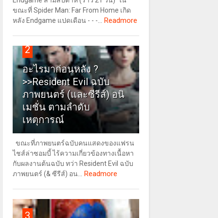
Endgame สามสัปดาห์ (ราว 21 วัน) ใน
ขณะที่ Spider Man: Far From Home เกิด
Readmore
หลัง Endgame แปดเดือน - - -...
2
อะไรมาก่อนหลัง ?
>>Resident Evil ฉบับ
ภาพยนตร์ (และซีรีส์) อนิ
เมชั่น ตามลำดับ
เหตุการณ์
ขณะที่ภาพยนตร์ฉบับคนแสดงของแฟรน
ไชส์ล่าซอมบี้ ไร้ความเกี่ยวข้องทางเนื้อหา
กับผลงานต้นฉบับ ทว่า Resident Evil ฉบับ
Readmore
ภาพยนตร์ (& ซีรีส์) อน...
3