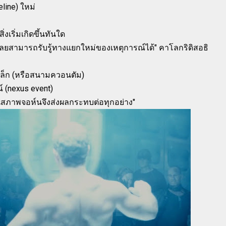
line) ใหม่
งเริ่มเกิดขึ้นทันใด
ลยสามารถรับรู้ทางแยกใหม่ของเหตุการณ์ได้" คาโลกริดิสอธิ
หล็ก (หรือสนามควอนตัม)
ณ์ (nexus event)
นสภาพจอห์นจึงส่งผลกระทบต่อทุกอย่าง"