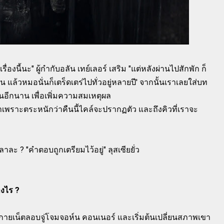
รื่องนี้นะ" ผู้กำกับอลัน เทย์เลอร์ เสริม "แต่หลังผ่านไปสักพัก ก็
ัน แล้วหมอนั่นก็เตร็ดเตร่ไปทั่วอยู่หลายปี' จากนั้นเราเลยใส่บท
่อนอีกนาน เพื่อเพิ่มความสมเหตุผล
าเพราะตระหนักว่าคืนนี้ไคล์จะปรากฏตัว และถึงคิวที่เราจะ
ลาละ ? "คำตอบถูกเตรียมไว้อยู่" ลุสเซียยั่ว
างไร ?
สกายเน็ตลอบจู่โจมจอห์น คอนเนอร์ และเริ่มต้นเปลี่ยนสภาพเขา