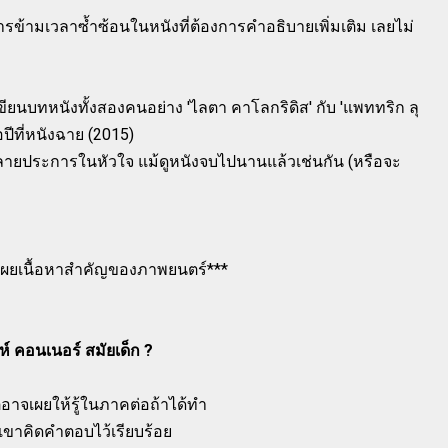
ข้ามเวลาซ้ำซ้อนในหนังที่ต้องการคำอธิบายเพิ่มเติม เลยไม่
ยนบทหนังทั้งสองคนอย่าง 'ไลตา คาโลกริดิส' กับ 'แพททริก ลุ
ปีที่หนังฉาย (2015)
ลายประการในหัวใจ แม้ดูหนังจบไปนานแล้วเช่นกัน (หรือจะ
เผยเนื้อหาสำคัญของภาพยนตร์***
ห์ คอนเนอร์ สมัยเด็ก ?
อาจเผยให้รู้ในภาคต่อถ้าได้ทำ
กเขาคิดคำตอบไว้เรียบร้อย