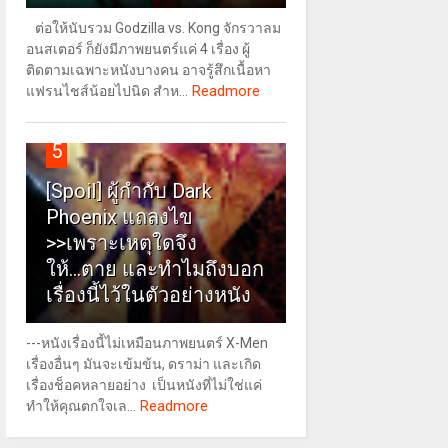
ต่อให้นับรวม Godzilla vs. Kong จักรวาลม
อนสเตอร์ ก็ยังมีภาพยนตร์แค่ 4 เรื่อง ผู้
ติดตามเฉพาะหนังบางคน อาจรู้สึกเนื้อหา
Readmore
แฟรนไชส์น้อยไปนิด สำห...
5
[Spoil] ผู้กำกับ Dark
Phoenix แถลงไข
>>เพราะเหตุใดจึง
ให้...ตาย และทำไมถึงบอก
เรื่องนี้ไว้ในตัวอย่างหนัง
---หนังเรื่องนี้ไม่เหมือนภาพยนตร์ X-Men
เรื่องอื่นๆ มันจะเข้มข้น, ดราม่า และเกิด
เรื่องช็อคหลายอย่าง เป็นหนังที่ไม่ใช่แค่
Readmore
ทำให้คุณตกใจเล...