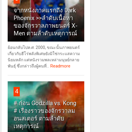
จากหนังภาคแรกถึง Dark
Phoenix >>ลำดับเนื้อหา
ของจักรวาลภาพยนตร์ X-
Men ตามลำดับเหตุการณ์
ย้อนกลับไปค.ศ. 2000, ขณะนั้นภาพยนตร์
เกี่ยวกับฮีโร่พลังพิเศษยังมิใช่กระแสความ
นิยมหลัก แต่หนังรวมพลเหล่ามนุษย์กลาย
Readmore
พันธุ์ ซึ่งกล่าวถึงผู้คนที่...
4
# ก่อน Godzilla vs. Kong
# เรื่องราวของจักรวาลม
อนสเตอร์ ตามลำดับ
เหตุการณ์