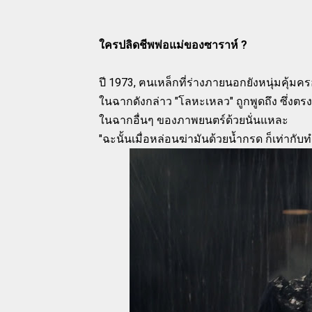
ใครปลิดชีพพ่อแม่ของซาราห์ ?
ปี 1973, ฅนเหล็กที่ร่างภายนอกยังหนุ่มคุ
ในฉากดังกล่าว "โลหะเหลว" ถูกพูดถึง ซึ่งตรงนี
ในฉากอื่นๆ ของภาพยนตร์ด้วยนั่นแหละ
"ฉะนั้นเมื่อหล่อนฆ่ามันด้วยน้ำกรด ก็เท่ากับ