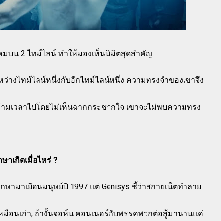
งแคมบน 2 ไทม์ไลน์ ทำให้มองเห็นนิมิตสุดสำคัญ
ว่างไทม์ไลน์หนึ่งกับอีกไทม์ไลน์หนึ่ง ความทรงจำของเขาจึง
อข้ามเวลาไปโดยไม่เห็นฉากกระชากใจ เขาจะไม่พบความทรง
ษาเกิดเมื่อไหร่ ?
กษามาเยือนมนุษย์ปี 1997 แต่ Genisys ชี้ว่าสกายเน็ตทำลาย
 เหมือนเก่า, ถ้างั้นจอห์น คอนเนอร์กับพรรคพวกต่อสู้มานานแค่