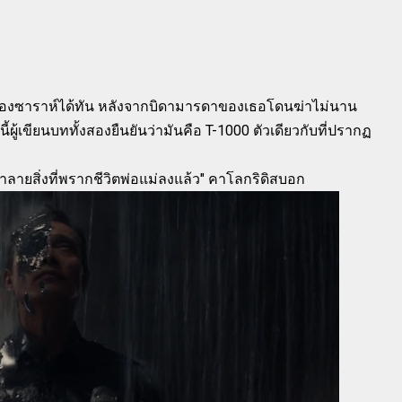
้มครองซาราห์ได้ทัน หลังจากบิดามารดาของเธอโดนฆ่าไม่นาน
้ผู้เขียนบททั้งสองยืนยันว่ามันคือ T-1000 ตัวเดียวกับที่ปรากฏ
ทำลายสิ่งที่พรากชีวิตพ่อแม่ลงแล้ว" คาโลกริดิสบอก