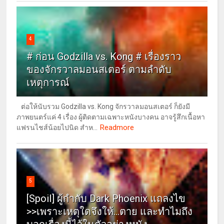
4
# ก่อน Godzilla vs. Kong # เรื่องราว
ของจักรวาลมอนสเตอร์ ตามลำดับ
เหตุการณ์
ต่อให้นับรวม Godzilla vs. Kong จักรวาลมอนสเตอร์ ก็ยังมี
ภาพยนตร์แค่ 4 เรื่อง ผู้ติดตามเฉพาะหนังบางคน อาจรู้สึกเนื้อหา
Readmore
แฟรนไชส์น้อยไปนิด สำห...
5
[Spoil] ผู้กำกับ Dark Phoenix แถลงไข
>>เพราะเหตุใดจึงให้...ตาย และทำไมถึง