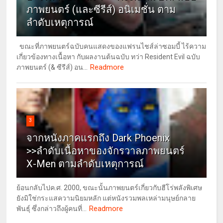
ภาพยนตร์ (และซีรีส์) อนิเมชั่น ตาม
ลำดับเหตุการณ์
ขณะที่ภาพยนตร์ฉบับคนแสดงของแฟรนไชส์ล่าซอมบี้ ไร้ความ
เกี่ยวข้องทางเนื้อหา กับผลงานต้นฉบับ ทว่า Resident Evil ฉบับ
Readmore
ภาพยนตร์ (& ซีรีส์) อน...
3
จากหนังภาคแรกถึง Dark Phoenix
>>ลำดับเนื้อหาของจักรวาลภาพยนตร์
X-Men ตามลำดับเหตุการณ์
ย้อนกลับไปค.ศ. 2000, ขณะนั้นภาพยนตร์เกี่ยวกับฮีโร่พลังพิเศษ
ยังมิใช่กระแสความนิยมหลัก แต่หนังรวมพลเหล่ามนุษย์กลาย
Readmore
พันธุ์ ซึ่งกล่าวถึงผู้คนที่...