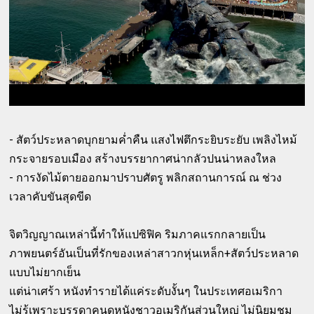
- สัตว์ประหลาดบุกยามค่ำคืน แสงไฟตึกระยิบระยับ เพลิงไหม้
กระจายรอบเมือง สร้างบรรยากาศน่ากลัวปนน่าหลงใหล
- การงัดไม้ตายออกมาปราบศัตรู พลิกสถานการณ์ ณ ช่วง
เวลาคับขันสุดขีด
จิตวิญญาณเหล่านี้ทำให้แปซิฟิค ริมภาคแรกกลายเป็น
ภาพยนตร์อันเป็นที่รักของเหล่าสาวกหุ่นเหล็ก+สัตว์ประหลาด
แบบไม่ยากเย็น
แต่น่าเศร้า หนังทำรายได้แค่ระดับงั้นๆ ในประเทศอเมริกา
ไม่รู้เพราะบรรดาคนดูหนังชาวอเมริกันส่วนใหญ่ ไม่นิยมชม