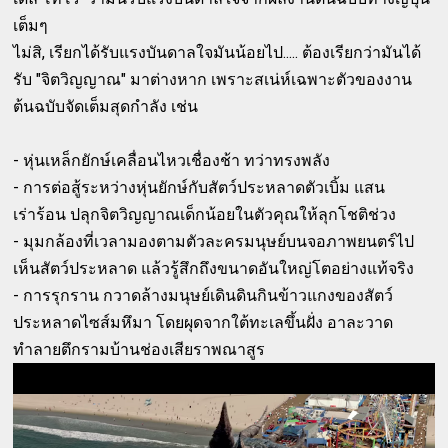
เต็มๆ
ไม่สิ, เรียกได้รับแรงบันดาลใจมันน้อยไป..... ต้องเรียกว่ามันได้
รับ "จิตวิญญาณ" มาต่างหาก เพราะสเน่ห์เฉพาะตัวของงาน
ต้นฉบับจัดเต็มสุดกำลัง เช่น
- หุ่นเหล็กยักษ์เคลื่อนไหวเชื่องช้า ทว่าทรงพลัง
- การต่อสู้ระหว่างหุ่นยักษ์กับสัตว์ประหลาดตัวเบิ้ม แสน
เร่าร้อน ปลุกจิตวิญญาณเด็กน้อยในตัวคุณให้ลุกโชติช่วง
- มุมกล้องที่เวลามองตามตัวละครมนุษย์บนจอภาพยนตร์ไป
เห็นสัตว์ประหลาด แล้วรู้สึกถึงขนาดอันใหญ่โตอย่างแท้จริง
- การรุกราน กวาดล้างมนุษย์เดินดินกินข้าวแกงของสัตว์
ประหลาดไซส์มหึมา โดยผุดจากใต้ทะเลขึ้นฝั่ง อาละวาด
ทำลายตึกรามบ้านช่องเสียราพณาสูร