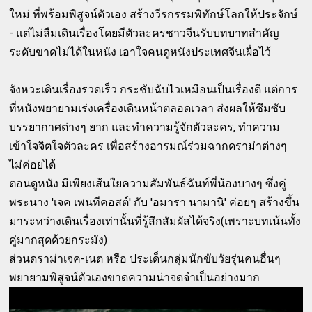
ใหม่ ที่พร้อมพิสูจน์ตัวเอง สร้างวีรกรรมพิทักษ์โลกให้ประจักษ์
- แต่ไม่ลืมเดินเรื่องโดยมีตัวละครชาวจีนรับบทบาทสำคัญ
ระดับขาดไม่ได้ในหนัง เอาใจคนดูหนังประเทศจีนเผื่อไว้
จังหวะเดินเรื่องรวดเร็ว กระชับฉับไวเหมือนเป็นเรื่องดี แต่การ
ที่หนังพยายามเร่งเครื่องเดินหน้าตลอดเวลา ส่งผลให้ซึมซับ
บรรยากาศต่างๆ ยาก และทำความรู้จักตัวละคร, ทำความ
เข้าใจจิตใจตัวละคร เพื่อสร้างอารมณ์ร่วมฉากดราม่าต่างๆ
ไม่ค่อยได้
ตอนดูหนัง มีเพียงเส้นใยความสัมพันธ์ฉันท์พี่น้องบางๆ ซึ่งคู่
พระนาง 'เจค เพนทีคอสต์' กับ 'อมารา นามานิ' ค่อยๆ สร้างขึ้น
มาระหว่างเดินเรื่องเท่านั้นที่รู้สึกสัมผัสได้จริง(เพราะบทเน้นทั้ง
คู่มากสุดด้วยกระมัง)
ส่วนดราม่าเจค-เนต หรือ ประเด็นกลุ่มนักขับวัยรุ่นคนอื่นๆ
พยายามพิสูจน์ตัวเองขาดความน่าจดจำเป็นอย่างมาก