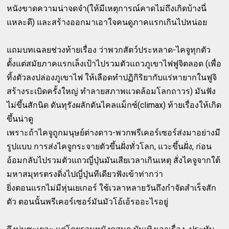
หนังขาดความน่าจดจำ(ให้มีเหตุการณ์คาดไม่ถึงเกิดบ้างนี่
แหละดี) และสร้างออกมาเอาใจคนดูภาคแรกเกินไปหน่อย
แถมบทเฉลยช่วงท้ายเรื่อง ว่าพวกสัตว์ประหลาด-ไคจูทุกตัว
ตั้งแต่สมัยภาคแรกเล็งเป้าไปรวมตัวแถวภูเขาไฟฟูจิตลอด (เพื่อ
ทิ้งตัวลงปล่องภูเขาไฟ ให้เลือดทำปฏิกิริยากับแร่หายากในฟูจิ
สร้างระเบิดครั้งใหญ่ ทำลายสภาพแวดล้อมโลกถาวร) มันฟัง
ไม่ขึ้นสักนิด ดันทุรังผลักดันไคลแม็กซ์(climax) ท้ายเรื่องให้เกิด
ขึ้นน่าดู
เพราะถ้าไคจูถูกมนุษย์ต่างดาว-พวกพรีเคอร์เซอร์ส่งมาอย่างมี
รูปแบบ การส่งไคจูกระจายตัวขึ้นฝั่งทั่วโลก, แวะขึ้นฝั่ง, ก่อน
อ้อมกลับไปรวมตัวแถวญี่ปุ่นมันเสียเวลาเกินเหตุ สั่งไคจูจากใต้
มหาสมุทรตรงดิ่งไปญี่ปุ่นทีเดียวฟังเข้าท่ากว่า
ยิ่งตอนแรกไม่มีหุ่นเยเกอร์ ใช้เวลาหลายวันถึงกำจัดสำเร็จสัก
ตัว ตอนนั้นพรีเคอร์เซอร์มันมัวโอ้เอ้รออะไรอยู่