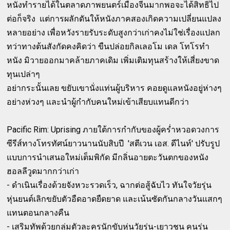
หนังทำรายได้ในตลาดภาพยนตร์เมืองจีนมากพอจะได้สิทธิไป
ต่อก็จริง แต่การผลักดันให้หนังภาคสองเกิดความเปลี่ยนแปลง
หลายอย่าง เพื่อหวังรายรับระดับสูงกว่าเก่าคงไม่ใช่เรื่องแปลก
ทว่าทางต้นสังกัดคงคิดว่า ขืนปล่อยกิลเลอโม เดล โทโรทำ
หนัง มิวายออกมาคล้ายภาคเดิม เพิ่มเติมทุนสร้างให้เสี่ยงขาด
ทุนเปล่าๆ
อย่ากระนั้นเลย ขยับเขานั่งแท่นผู้บริหาร คอยดูแลหนังอยู่ห่างๆ
อย่างห่วงๆ และนำผู้กำกับคนใหม่เข้าเสียบแทนดีกว่า
Pacific Rim: Uprising ภายใต้การกำกับของผู้คร่ำหวอดวงการ
ซีรีส์ทางโทรทัศน์ยาวนานนับสิบปี 'สตีเวน เอส. ดีไนท์' ปรับรูป
แบบการนำเสนอใหม่เต็มพิกัด มีกลิ่นอายตะวันตกของหนัง
ฮอลลีวูดมากกว่าเก่า
- ดำเนินเรื่องด้วยจังหวะรวดเร็ว, ฉากต่อสู้ฉับไว ทันใจวัยรุ่น
หุ่นยนต์เลิกขยับตัวอืดอาดยืดยาด และเน้นซัดกันกลางวันแสกๆ
แทนตอนกลางคืน
- เสริมทัพด้วยกลุ่มตัวละครนักขับหุ่นวัยรุ่น-เยาวชน คนรุ่น