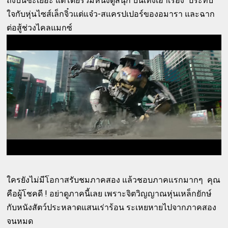
ถึงบ่นซะเยอะ แต่โดยรวมหนังดูสนุก บันเทิงเอาเรื่อง ประทับ
ใจกับหุ่นไซส์เล็กจิ๋วแต่แจ๋ว-สแครปเปอร์ของอมารา และฉาก
ต่อสู้ช่วงไคลแมกซ์
ใครยังไม่มีโอกาสรับชมภาคสอง แล้วชอบภาคแรกมากๆ คุณ
คือผู้โชคดี ! อย่าดูภาคนี้เลย เพราะจิตวิญญาณหุ่นเหล็กยักษ์
กับหนังสัตว์ประหลาดแสนเร่าร้อน ระเหยหายไปจากภาคสอง
จนหมด