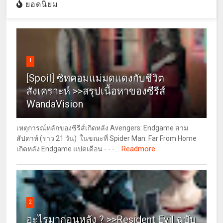
ยอดนิยม
1
[Spoil] ซิทคอมแม่มดแดงกับชีวิต
สังเคราะห์ >>สรุปเนื้อหาของซีรีส์
WandaVision
เหตุการณ์หลักของซีรีส์เกิดหลัง Avengers: Endgame สาม
สัปดาห์ (ราว 21 วัน) ในขณะที่ Spider Man: Far From Home
Readmore
เกิดหลัง Endgame แปดเดือน - - -...
2
อะไรมาก่อนหลัง ? >>Resident Evil ฉบับ