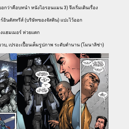
ง บอกว่าคือบทนำ หนังไอรอนแมน 3) จึงเริ่มเดินเรื่อง
ร์อินดัสทรีส์ (บริษัทของจัสติน) แปะไว้ออก
งแฮมเมอร์ ห่วยแตก
ขวบ, เปรอะเปื้อนเต็มรูปภาพ ระดับตำนาน (โมนาลิซ่า)