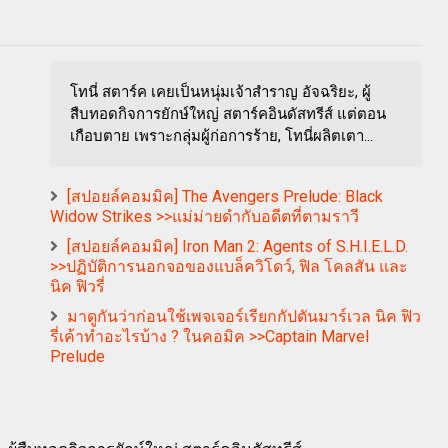
โทนี่ สตาร์ค เคยเป็นหนุ่มเจ้าสำราญ อัจฉริยะ, ผู้
สืบทอดกิจการยักษ์ใหญ่ สตาร์คอินดัสทรีส์ แต่ตอน
เกือบตาย เพราะกลุ่มผู้ก่อการร้าย, โทนี่ผลิตเตา...
[สปอยล์คอมมิค] The Avengers Prelude: Black
Widow Strikes >>แม่ม่ายดำกับอดีตที่ตามราวี
[สปอยล์คอมมิค] Iron Man 2: Agents of S.H.I.E.L.D.
>>ปฏิบัติการนอกจอของแบล็ควิโดว์, ฟิล โคลสัน และ
นิค ฟิวรี่
มาดูกันว่าก่อนใช้เพจเจอร์เรียกกัปตันมาร์เวล นิค ฟิว
รี่เค้าทำอะไรบ้าง ? ในคอมิค >>Captain Marvel
Prelude