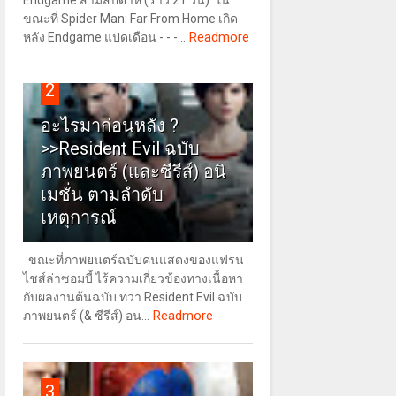
Endgame สามสัปดาห์ (ราว 21 วัน) ใน
ขณะที่ Spider Man: Far From Home เกิด
Readmore
หลัง Endgame แปดเดือน - - -...
2
อะไรมาก่อนหลัง ?
>>Resident Evil ฉบับ
ภาพยนตร์ (และซีรีส์) อนิ
เมชั่น ตามลำดับ
เหตุการณ์
ขณะที่ภาพยนตร์ฉบับคนแสดงของแฟรน
ไชส์ล่าซอมบี้ ไร้ความเกี่ยวข้องทางเนื้อหา
กับผลงานต้นฉบับ ทว่า Resident Evil ฉบับ
Readmore
ภาพยนตร์ (& ซีรีส์) อน...
3