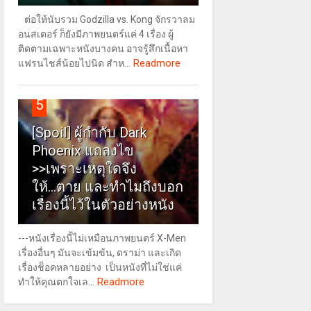
ต่อให้นับรวม Godzilla vs. Kong จักรวาลม
อนสเตอร์ ก็ยังมีภาพยนตร์แค่ 4 เรื่อง ผู้
ติดตามเฉพาะหนังบางคน อาจรู้สึกเนื้อหา
Readmore
แฟรนไชส์น้อยไปนิด สำห...
5
[Spoil] ผู้กำกับ Dark
Phoenix แถลงไข
>>เพราะเหตุใดจึง
ให้...ตาย และทำไมถึงบอก
เรื่องนี้ไว้ในตัวอย่างหนัง
---หนังเรื่องนี้ไม่เหมือนภาพยนตร์ X-Men
เรื่องอื่นๆ มันจะเข้มข้น, ดราม่า และเกิด
เรื่องช็อคหลายอย่าง เป็นหนังที่ไม่ใช่แค่
Readmore
ทำให้คุณตกใจเล...