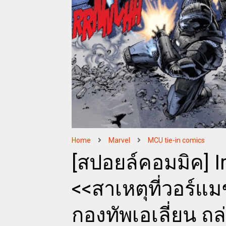
Home
Marvel
MCU tie-in comics
[สปอยล์คอมมิค] I
<<สาเหตุที่วอร์แมช
กองทัพเอเลี่ยน ถล