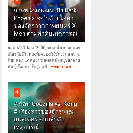
จากหนังภาคแรกถึง Dark
Phoenix >>ลำดับเนื้อหา
ของจักรวาลภาพยนตร์ X-
Men ตามลำดับเหตุการณ์
ย้อนกลับไปค.ศ. 2000, ขณะนั้นภาพยนตร์
เกี่ยวกับฮีโร่พลังพิเศษยังมิใช่กระแสความ
นิยมหลัก แต่หนังรวมพลเหล่ามนุษย์กลาย
Readmore
พันธุ์ ซึ่งกล่าวถึงผู้คนที่...
4
# ก่อน Godzilla vs. Kong
# เรื่องราวของจักรวาลม
อนสเตอร์ ตามลำดับ
เหตุการณ์