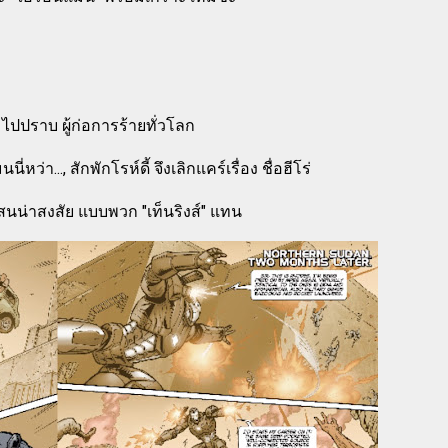
, ไปปราบ ผู้ก่อการร้ายทั่วโลก
่หว่า..., สักพักโรห์ดี้ จึงเลิกแคร์เรื่อง ชื่อฮีโร่
นน่าสงสัย แบบพวก "เท็นริงส์" แทน