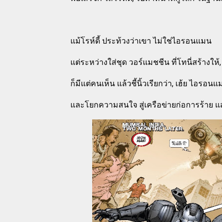
แม้โรห์ดี้ ประท้วงว่าเขา ไม่ใช่ไอรอนแมน
แต่ระหว่างใส่ชุด วอร์แมชชีน ที่โทนี่สร้างให้
ก็มีแต่คนเห็น แล้วชี้นิ้วเรียกว่า, เฮ้ย ไอรอนแมนนี
และโยกความสนใจ สู่เครือข่ายก่อการร้าย แส