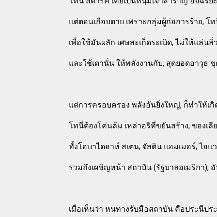
โทนี่ สตาร์ค เคยเป็นหนุ่มเจ้าสำราญ อัจฉริยะ
แต่ตอนเกือบตาย เพราะกลุ่มผู้ก่อการร้าย, โท
เพื่อใช้มันผลัก เศษสะเก็ดระเบิด, ไม่ให้แล่นลิ่ว
และใช้เตานั่น ให้พลังงานกับ, สุดยอดอาวุธ
แต่การครอบครอง พลังอันยิ่งใหญ่, ก็ทำให้เกิด
โทนี่ต้องโค่นล้ม เหล่าอริที่ขยันสร้าง, ขอ
ทั้งโอบาไดอาห์ สเตน, จัสติน แฮมเมอร์, ไอแ
รวมถึงเผชิญหน้า สถาบัน (รัฐบาลอเมริกา), 
เมื่อเห็นว่า หนทางรับมือสถาบัน คือประนีป