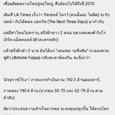
เพื่อผลิตผลงานใหม่สู่จอใหญ่, สืบย้อนไปได้ถึงปี 2010
เดิมที LA Times เก็งว่า รัสเซลล์ โครว์ (คนนั้นละ ไม่ผิด) จะรับ
บทนำ กับได้พอล แฮกกิส (The Next Three Days) มากำกับ
แต่อีท่าไหนไม่ทราบ, ฝรั่งผิวขาว 2 หน่อ บ่ดวงสมพงศ์ กับโร
เบิร์ต แม็คคอลล์ (ตัวละครหลัก)
แล้วฝรั่งผิวดำ 2 นาย อันได้แก่ "เดนเซล วอชิงตัน" กะอองตวน
ฟูคัว (Antoine Fuqua) กลับชะตาต้องกัน, ซะยิ่งกว่า
'มัจจุราชไร้เงา' ภาคแรกทำเงินรวม 192.3 ล้านดอลลาร์,
ภาคสอง 190.4 ล้าน (จากทุน 55-73 และ 62-79 ล้าน ตาม
ลำดับ)
จัดว่าประสบความสำเร็จมากพอ จะลงทุนปลุกปั้น ให้ครบไตร