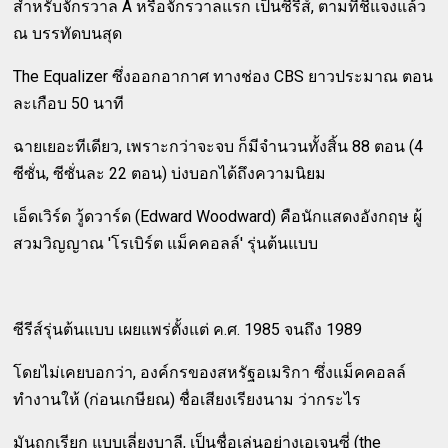
สำหรับจักรวาล A หรือจักรวาลแรก เป็นซีรีส์, ตามที่ชี้แจงแล้ว
ณ บรรทัดบนสุด
The Equalizer ซึ่งออกอากาศ ทางช่อง CBS ยาวประมาณ ตอน
ละเกือบ 50 นาที
ฉายเยอะทีเดียว, เพราะกว่าจะจบ ก็มีจำนวนทั้งสิ้น 88 ตอน (4
ซีซั่น, ซีซั่นละ 22 ตอน) บ่งบอกได้ถึงความนิยม
เอ็ดเวิร์ด วู้ดวาร์ด (Edward Woodward) คือนักแสดงอังกฤษ ผู้
สวมวิญญาณ 'โรเบิร์ต แม็คคอลล์' รุ่นต้นแบบ
ซีรีส์รุ่นต้นแบบ เผยแพร่ตั้งแต่ ค.ศ. 1985 จนถึง 1989
โดยไม่เคยบอกว่า, องค์กรของสหรัฐอเมริกา ซึ่งแม็คคอลล์
ทำงานให้ (ก่อนเกษียณ) ชื่อเสียงเรียงนาม ว่ากระไร
มันถูกเรียก แบบเลี่ยงบาลี, เป็นชื่อเล่นอย่างเอเจนซี่ (the