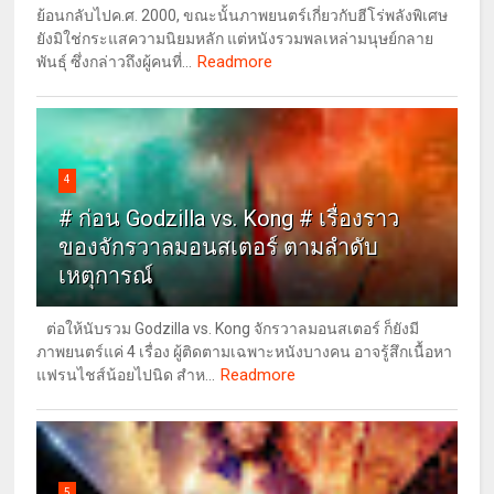
ย้อนกลับไปค.ศ. 2000, ขณะนั้นภาพยนตร์เกี่ยวกับฮีโร่พลังพิเศษ
ยังมิใช่กระแสความนิยมหลัก แต่หนังรวมพลเหล่ามนุษย์กลาย
Readmore
พันธุ์ ซึ่งกล่าวถึงผู้คนที่...
4
# ก่อน Godzilla vs. Kong # เรื่องราว
ของจักรวาลมอนสเตอร์ ตามลำดับ
เหตุการณ์
ต่อให้นับรวม Godzilla vs. Kong จักรวาลมอนสเตอร์ ก็ยังมี
ภาพยนตร์แค่ 4 เรื่อง ผู้ติดตามเฉพาะหนังบางคน อาจรู้สึกเนื้อหา
Readmore
แฟรนไชส์น้อยไปนิด สำห...
5