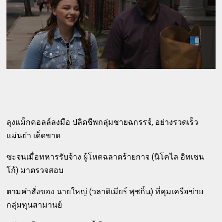
ลุงแม็กคอลล์ลงมือ ปลิดชีพกลุ่มชายฉกรรจ์, อย่างรวดเร็ว
แม่นยำ เด็ดขาด
ซะจนเมื่อทหารรับจ้าง ผู้โหดฉลาดร้ายกาจ (นิโคไล อิทเชน
โก้) มาตรวจสอบ
ตามคำสั่งของ นายใหญ่ (วลาดิเมียร์ พุชกิ้น) ที่คุมเครือข่าย
กลุ่มทุนสามานย์