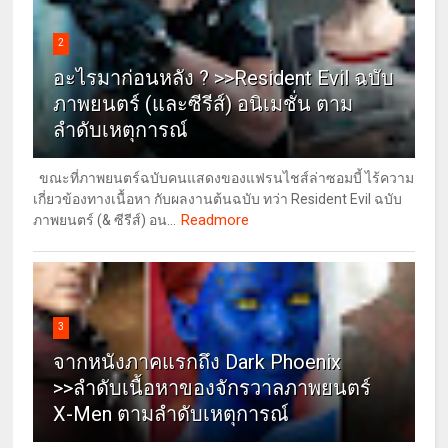
2
อะไรมาก่อนหลัง ? >>Resident Evil ฉบับ
ภาพยนตร์ (และซีรีส์) อนิเมชั่น ตาม
ลำดับเหตุการณ์
ขณะที่ภาพยนตร์ฉบับคนแสดงของแฟรนไชส์ล่าซอมบี้ ไร้ความ
เกี่ยวข้องทางเนื้อหา กับผลงานต้นฉบับ ทว่า Resident Evil ฉบับ
Readmore
ภาพยนตร์ (& ซีรีส์) อน...
3
จากหนังภาคแรกถึง Dark Phoenix
>>ลำดับเนื้อหาของจักรวาลภาพยนตร์
X-Men ตามลำดับเหตุการณ์