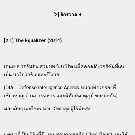
[2] จักรวาล B
[2.1] The Equalizer (2014)
เดนเซล วอชิงตัน สวมบท 'โรเบิร์ต แม็คคอลล์' เวอร์ชั่นที่เคย
เป็น นาวิกโยธิน และดีไอเอ
(DIA = Defense Intelligence Agency หน่วยข่าวกรองที่
เชี่ยวชาญ ด้านการทหาร และพิทักษ์มาตุภูมิ ของมะกัน)
มองเผินๆ แกคือพ่อม่าย วัยตาลุง ผู้ไร้พิษสง
แต่เขาก็เป็น ผู้ฟังที่ดี, แถมชอบช่วยเหลือ (เล็กๆ น้อยๆ) และให้