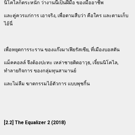
นิโคไลก็ตระหนัก ว่างานนี้เป็นฝีมือ ของมืออาชีพ
และคู่ควรแก่การ เอาจริง, เพื่อตามสืบว่า คือใคร และตามเก็บ
ไอ้นี่
เพื่อหยุดการระราน ของแก๊งมาเฟียรัสเซีย, ที่เมืองบอสตัน
แม็คคอลล์ จึงต้องปะทะ เหล่าชายติดอาวุธ, เจี๋ยนนิโคไล,
ทำลายกิจการ ของกลุ่มทุนสามานย์
และไม่ลืม ฆาตกรรมไอ้ตัวการ แบบพุชกิ้น
[2.2] The Equalizer 2 (2018)