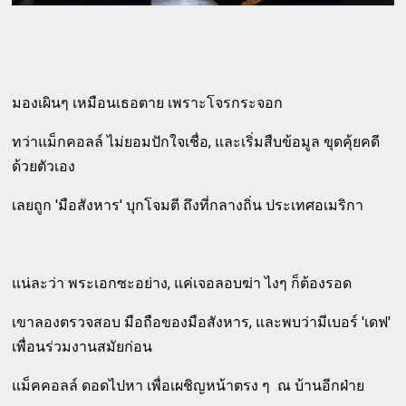
มองเผินๆ เหมือนเธอตาย เพราะโจรกระจอก
ทว่าแม็กคอลล์ ไม่ยอมปักใจเชื่อ, และเริ่มสืบข้อมูล ขุดคุ้ยคดี
ด้วยตัวเอง
เลยถูก 'มือสังหาร' บุกโจมตี ถึงที่กลางถิ่น ประเทศอเมริกา
แน่ละว่า พระเอกซะอย่าง, แค่เจอลอบฆ่า ไงๆ ก็ต้องรอด
เขาลองตรวจสอบ มือถือของมือสังหาร, และพบว่ามีเบอร์ 'เดฟ'
เพื่อนร่วมงานสมัยก่อน
แม็คคอลล์ ดอดไปหา เพื่อเผชิญหน้าตรง ๆ ณ บ้านอีกฝ่าย