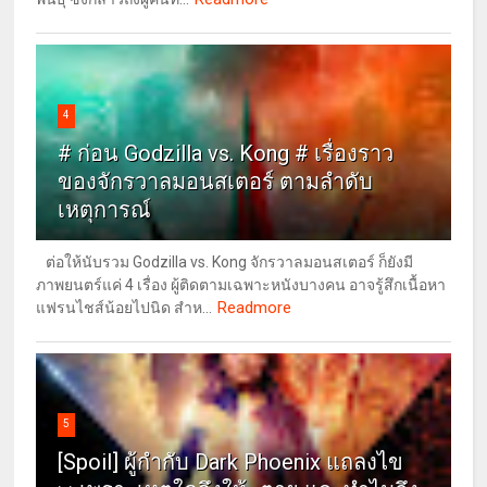
4
# ก่อน Godzilla vs. Kong # เรื่องราว
ของจักรวาลมอนสเตอร์ ตามลำดับ
เหตุการณ์
ต่อให้นับรวม Godzilla vs. Kong จักรวาลมอนสเตอร์ ก็ยังมี
ภาพยนตร์แค่ 4 เรื่อง ผู้ติดตามเฉพาะหนังบางคน อาจรู้สึกเนื้อหา
Readmore
แฟรนไชส์น้อยไปนิด สำห...
5
[Spoil] ผู้กำกับ Dark Phoenix แถลงไข