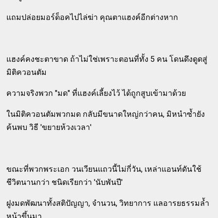
แถมปล่อยมอร์ด็อคไปไล่ฆ่า คุณตาแฮงค์อีกต่างหาก
แฮงค์คงชะตาขาด ถ้าไม่ใช่เพราะตอนที่ทั้ง 5 คน โดนดึงดูดสู่
มิติควอนตัม
ความจริงพวก "มด" ที่แฮงค์เลี้ยงไว้ ได้ถูกสูบเข้ามาด้วย
ในมิติควอนตัมพวกมด กลับมีขนาดใหญ่กว่าคน, มิหนำซ้ำยัง
ค้นพบ วิธี 'ขยายห้วงเวลา'
ขณะที่พวกพระเอก วนเวียนแถวนี้ไม่กี่วัน, เหล่าแอนท์ดันใช้
ชีวิตนานกว่า ชนิดเรียกว่า 'นับพันปี'
ฝูงมดพัฒนาทั้งสติปัญญา, จำนวน, วิทยาการ แลอารยธรรมล้ำ
หน้าขึ้นมา