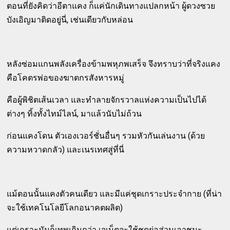
ตอนที่ยังคิดว่าอีตาแคง ก็แค่นักเดินทางแปลกหน้า ผู้ดวงซวย
บังเอิญมาติดอยู่นี่, เช่นเดียวกับหล่อน
หลังซ่อมแกนพลังเครื่องข้ามพหุภพเสร็จ จึงทราบว่าที่จริงแคง
คือโคตรพ่อของฆาตกรสังหารหมู่
คือผู้พิชิตเส้นเวลา และทำลายจักรวาลแห่งความเป็นไปได้
ต่างๆ ทิ้งทั้งไทม์ไลน์, มาแล้วนับไม่ถ้วน
ก่อนแคงโดน ตัวเองเวอร์ชั่นอื่นๆ รวมหัวกันเล่นงาน (ด้วย
ความหวาดกลัว) และเนรเทศสู่ที่นี่
แม้ตอนนั้นแคงตัวคนเดียว และมีแค่ชุดเกราะประจำกาย (ที่น่า
จะใช้เทคโนโลยีโลกอนาคตผลิต)
แต่เกราะมันก็เทพเกินกว่า เจเน็ตจะใช้ชุดย่อส่วนเอาชนะ