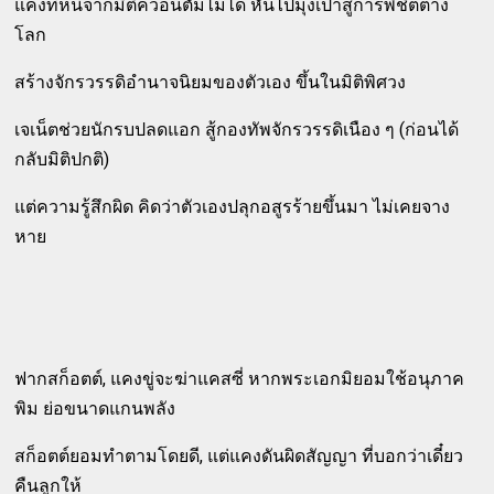
แคงที่หนีจากมิติควอนตัมไม่ได้ หันไปมุ่งเป้าสู่การพิชิตต่าง
โลก
สร้างจักรวรรดิอำนาจนิยมของตัวเอง ขึ้นในมิติพิศวง
เจเน็ตช่วยนักรบปลดแอก สู้กองทัพจักรวรรดิเนือง ๆ (ก่อนได้
กลับมิติปกติ)
แต่ความรู้สึกผิด คิดว่าตัวเองปลุกอสูรร้ายขึ้นมา ไม่เคยจาง
หาย
ฟากสก็อตต์, แคงขู่จะฆ่าแคสซี่ หากพระเอกมิยอมใช้อนุภาค
พิม ย่อขนาดแกนพลัง
สก็อตต์ยอมทำตามโดยดี, แต่แคงดันผิดสัญญา ที่บอกว่าเดี๋ยว
คืนลูกให้