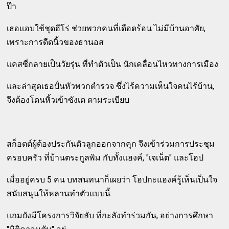
ป๊า
เธอแอบใช้ชุดฮีโร่ ช่วยพวกคนที่เดือดร้อน ไม่มีบ้านอาศัย,
เพราะการดีดนิ้วของธานอส
แคสซี่กลายเป็นวัยรุ่น ที่ทำตัวเป็น นักเคลื่อนไหวทางการเมือง
และล่าสุดเธอปั่นหัวพวกตำรวจ ซึ่งไร้ความเห็นใจคนไร้บ้าน,
จึงต้องโดนหิ้วเข้าซังเต ตามระเบียบ
สก็อตต์ผู้ต้องประกันตัวลูกออกจากคุก จึงเข้าร่วมการประชุม
ครอบครัว ที่บ้านตระกูลพิม กับทั้งแฮงค์, "เจเน็ต" และโฮป
เมื่ออยู่ครบ 5 คน บทสนทนาก็เผยว่า โฮปกะแฮงค์รู้เห็นเป็นใจ
สนับสนุนให้หลานทำตัวแบบนี้
แถมยังมีโครงการวิจัยลับ ที่กะลังทำร่วมกัน, อย่างการศึกษา