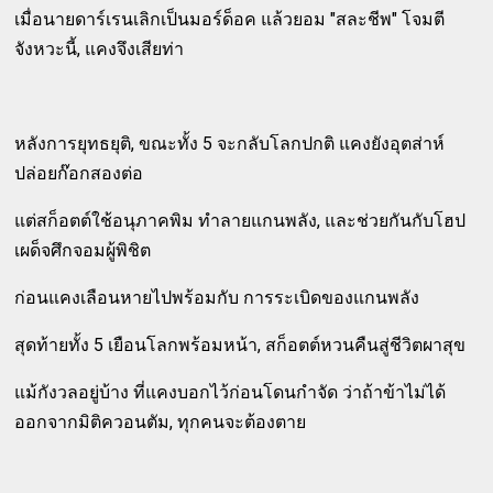
เมื่อนายดาร์เรนเลิกเป็นมอร์ด็อค แล้วยอม "สละชีพ" โจมตี
จังหวะนี้, แคงจึงเสียท่า
หลังการยุทธยุติ, ขณะทั้ง 5 จะกลับโลกปกติ แคงยังอุตส่าห์
ปล่อยก๊อกสองต่อ
แต่สก็อตต์ใช้อนุภาคพิม ทำลายแกนพลัง, และช่วยกันกับโฮป
เผด็จศึกจอมผู้พิชิต
ก่อนแคงเลือนหายไปพร้อมกับ การระเบิดของแกนพลัง
สุดท้ายทั้ง 5 เยือนโลกพร้อมหน้า, สก็อตต์หวนคืนสู่ชีวิตผาสุข
แม้กังวลอยู่บ้าง ที่แคงบอกไว้ก่อนโดนกำจัด ว่าถ้าข้าไม่ได้
ออกจากมิติควอนตัม, ทุกคนจะต้องตาย