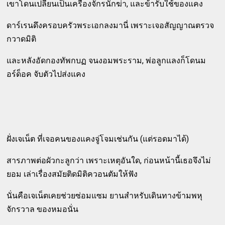
เขาโดนเปลี่ยนเป็นเครื่องจักรนักฆ่า, และข้ารับใช้ของแคง
ดาร์เรนดึงครอบครัวพระเอกลงมานี่ เพราะเจอสัญญาณตรวจ
กวาดมิติ
และหลังอัดกองทัพกบฏ จนงอมพระราม, พ่อลูกแลงก็โดนม
อร์ด็อค จับตัวไปส่งแคง
ฝั่งเจเน็ต ที่เจอคนของแคงจู่โจมเช่นกัน (แต่รอดมาได้)
สารภาพต่อผัวกะลูกว่า เพราะเหตุอันใด, ก่อนหน้านี้เธอจึงไม่
ยอม เล่าเรื่องสมัยติดมิติควอนตัมให้ฟัง
นั่นคือเจเน็ตเคยช่วยซ่อมแซม ยานสำหรับเดินทางข้ามพหุ
จักรวาล ของหมอนั่น