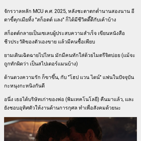
จักรวาลหลัก MCU ค.ศ. 2025, หลังชะตาตกต่ำนานสองนาน อี
ตาขี้คุกเมียทิ้ง "สก็อตต์ แลง" ก็ได้มีชีวิตดี๊ดีกับเค้าบ้าง
สก็อตต์กลายเป็นเซเลบผู้ประสบความสำเร็จ เขียนหนังสือ
ชีวประวัติของตัวเองขาย แล้วมีคนซื้อเพียบ
ยามเดินเฉิดฉายไปไหน มักมีคนทักใส่ด้วยไมตรีจิตบ่อย (แม้จะ
ถูกทักผิดว่า เป็นสไปเดอร์แมนบ้าง)
ด้านดวงความรัก ก็ขาขึ้น, กับ "โฮป แวน ไดน์" แฟนในปัจจุบัน
กะหนุงกะหนิงกันดี
อนึ่ง เธอได้บริษัทเก่าของพ่อ (พิมเทคโนโลยี) คืนมาแล้ว, และ
ยังชอบอุทิศตัวให้งานด้านการกุศล ทำเพื่อสังคมด้วยนะ