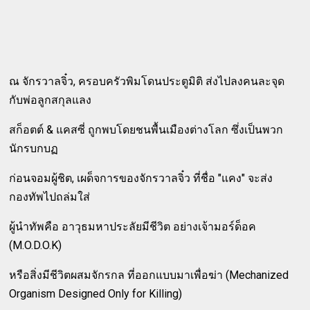
ณ จักรวาลจิ๋ว, ครอบครัวพิมโดนประตูมิติ ส่งไปลงคนละจุด
กับพ่อลูกสกุลแลง
สก็อตต์ & แคสซี่ ถูกพบโดยชนพื้นเมืองต่างโลก ซึ่งเป็นพวก
นักรบกบฏ
ก่อนจอมผู้ชิต, เผด็จการของจักรวาลจิ๋ว ที่ชื่อ "แคง" จะส่ง
กองทัพไปถล่มใส่
ผู้นำทัพคือ อาวุธมหาประลัยมีชีวิต อย่างเจ้ามอร์ด็อค
(M.O.D.O.K)
หรือสิ่งมีชีวิตผสมจักรกล ที่ออกแบบมาเพื่อฆ่า (Mechanized
Organism Designed Only for Killing)