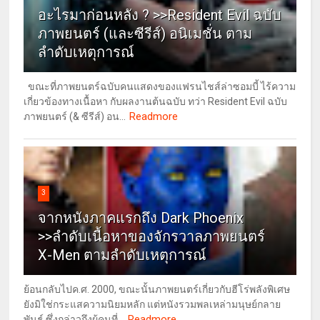
อะไรมาก่อนหลัง ? >>Resident Evil ฉบับ
ภาพยนตร์ (และซีรีส์) อนิเมชั่น ตาม
ลำดับเหตุการณ์
ขณะที่ภาพยนตร์ฉบับคนแสดงของแฟรนไชส์ล่าซอมบี้ ไร้ความ
เกี่ยวข้องทางเนื้อหา กับผลงานต้นฉบับ ทว่า Resident Evil ฉบับ
Readmore
ภาพยนตร์ (& ซีรีส์) อน...
3
จากหนังภาคแรกถึง Dark Phoenix
>>ลำดับเนื้อหาของจักรวาลภาพยนตร์
X-Men ตามลำดับเหตุการณ์
ย้อนกลับไปค.ศ. 2000, ขณะนั้นภาพยนตร์เกี่ยวกับฮีโร่พลังพิเศษ
ยังมิใช่กระแสความนิยมหลัก แต่หนังรวมพลเหล่ามนุษย์กลาย
Readmore
พันธุ์ ซึ่งกล่าวถึงผู้คนที่...