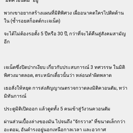
"มิติควอนตัม" อยู่
พวกเขาอยากสร้างแผนที่มิติพิศวง เผื่ออนาคตใครไปติดด้าน
ใน (ซ้ำรอยสก็อตต์กะเจเน็ต)
จะได้ไม่ต้องรอตั้ง 5 ปีหรือ 30 ปี, กว่าที่จะได้คืนสู่สังคมสามัญ
อีก
เจเน็ตซึ่งปิดปากเงียบ เกี่ยวกับประสบการณ์ 3 ทศวรรษ ในมิติ
พิศวงมาตลอด, ตระหนักเดี๋ยวนั้นว่า หล่อนทำผิดพลาด
เธอสั่งให้หยุด การส่งสัญญาณตรวจกวาดลงมิติควอนตัม, ทว่า
มิทันการณ์
ประตูมิติเปิดออก แล้วดูดทั้ง 5 คนเข้าสู่วังวนควอนตัม
ผ่านส่วนเบื้องล่างของมัน ไปจนถึง "จักรวาล" ที่ขนาดเล็กกว่า
อะตอม, อันดำรงอยู่นอกเหนือกาลเวลา และอวกาศ