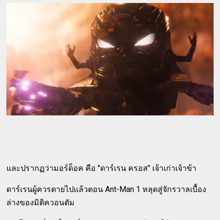
และปรากฏว่ามอร์ด็อค คือ "ดาร์เรน ครอส" เจ้าเก่าเจ้าข้า
ดาร์เรนผู้ควรตายไปแล้วตอน Ant-Man 1 หลุดสู่จักรวาลเบื้อง
ล่างของมิติควอนตัม