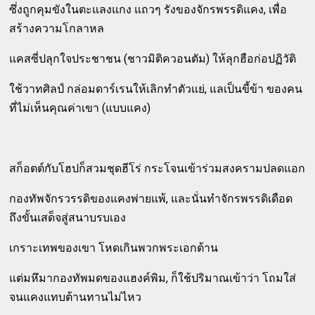
ซึ่งถูกคุมขังในตะแลงแกง แถวๆ รังของจักรพรรดิแคง, เพื่อ
สร้างความโกลาหล
แคสซี่ปลุกใจประชาชน (ชาวมิติควอนตัม) ให้ลุกฮือก่อปฏิวัติ
ใช้วาทศิลป์ กล่อมดาร์เรนให้เลิกทำตัวแย่, แลเป็นขี้ข้า ของคน
ที่ไม่เห็นคุณค่าเขา (แบบแคง)
สก็อตต์กับโฮปก็สวมชุดฮีโร่ กระโจนเข้าร่วมสงครามปลดแอก
กองทัพจักรวรรดิของแคงพ่ายแพ้, และนั่นทำจักรพรรดิเดือด
ถึงขั้นเสด็จสู่สนาบรบเอง
เกราะเทพของเขา โหดเกินพวกพระเอกต้าน
แต่มหึมากองทัพมดของแฮงค์พิม, ก็ใช้ปริมาณเข้าว่า โถมใส่
จนแคงแทบต้านทานไม่ไหว