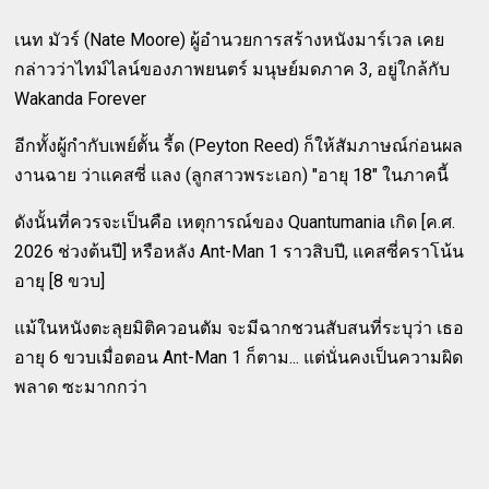
เนท มัวร์ (Nate Moore) ผู้อำนวยการสร้างหนังมาร์เวล เคย
กล่าวว่าไทม์ไลน์ของภาพยนตร์ มนุษย์มดภาค 3, อยู่ใกล้กับ
Wakanda Forever
อีกทั้งผู้กำกับเพย์ตั้น รี้ด (Peyton Reed) ก็ให้สัมภาษณ์ก่อนผล
งานฉาย ว่าแคสซี่ แลง (ลูกสาวพระเอก) "อายุ 18" ในภาคนี้
ดังนั้นที่ควรจะเป็นคือ เหตุการณ์ของ Quantumania เกิด [ค.ศ.
2026 ช่วงต้นปี] หรือหลัง Ant-Man 1 ราวสิบปี, แคสซี่คราโน้น
อายุ [8 ขวบ]
แม้ในหนังตะลุยมิติควอนตัม จะมีฉากชวนสับสนที่ระบุว่า เธอ
อายุ 6 ขวบเมื่อตอน Ant-Man 1 ก็ตาม... แต่นั่นคงเป็นความผิด
พลาด ซะมากกว่า