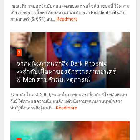
ขณะที่ภาพยนตร์ฉบับคนแสดงของแฟรนไชส์ล่าซอมบี้ ไร้ความ
เกี่ยวข้องทางเนื้อหา กับผลงานต้นฉบับ ทว่า Resident Evil ฉบับ
Readmore
ภาพยนตร์ (& ซีรีส์) อน...
3
จากหนังภาคแรกถึง Dark Phoenix
>>ลำดับเนื้อหาของจักรวาลภาพยนตร์
X-Men ตามลำดับเหตุการณ์
ย้อนกลับไปค.ศ. 2000, ขณะนั้นภาพยนตร์เกี่ยวกับฮีโร่พลังพิเศษ
ยังมิใช่กระแสความนิยมหลัก แต่หนังรวมพลเหล่ามนุษย์กลาย
Readmore
พันธุ์ ซึ่งกล่าวถึงผู้คนที่...