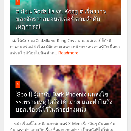
4
# ก่อน Godzilla vs. Kong # เรื่องราว
ของจักรวาลมอนสเตอร์ ตามลำดับ
เหตุการณ์
ต่อให้นับรวม Godzilla vs. Kong จักรวาลมอนสเตอร์ ก็ยังมี
ภาพยนตร์แค่ 4 เรื่อง ผู้ติดตามเฉพาะหนังบางคน อาจรู้สึกเนื้อหา
Readmore
แฟรนไชส์น้อยไปนิด สำห...
5
[Spoil] ผู้กำกับ Dark Phoenix แถลงไข
>>เพราะเหตุใดจึงให้...ตาย และทำไมถึง
บอกเรื่องนี้ไว้ในตัวอย่างหนัง
---หนังเรื่องนี้ไม่เหมือนภาพยนตร์ X-Men เรื่องอื่นๆ มันจะเข้ม
ข้น, ดราม่า และเกิดเรื่องช็อคหลายอย่าง เป็นหนังที่ไม่ใช่แค่