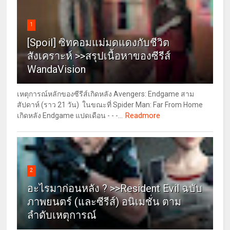
1
[Spoil] ซิทคอมแม่มดแดงกับชีวิต
สังเคราะห์ >>สรุปเนื้อหาของซีรีส์
WandaVision
เหตุการณ์หลักของซีรีส์เกิดหลัง Avengers: Endgame สาม
สัปดาห์ (ราว 21 วัน) ในขณะที่ Spider Man: Far From Home
Readmore
เกิดหลัง Endgame แปดเดือน - - -...
2
อะไรมาก่อนหลัง ? >>Resident Evil ฉบับ
ภาพยนตร์ (และซีรีส์) อนิเมชั่น ตาม
ลำดับเหตุการณ์