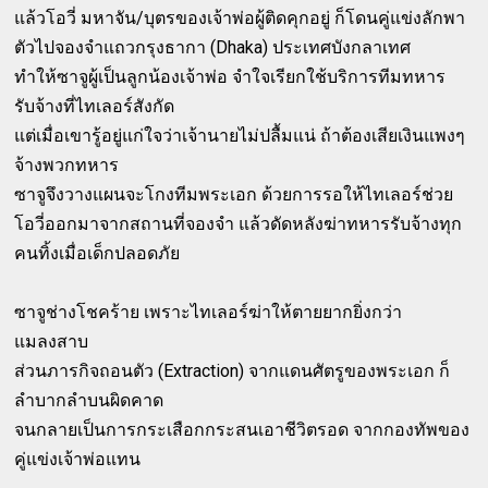
แล้วโอวี่ มหาจัน/บุตรของเจ้าพ่อผู้ติดคุกอยู่ ก็โดนคู่แข่งลักพา
ตัวไปจองจำแถวกรุงธากา (Dhaka) ประเทศบังกลาเทศ
ทำให้ซาจูผู้เป็นลูกน้องเจ้าพ่อ จำใจเรียกใช้บริการทีมทหาร
รับจ้างที่ไทเลอร์สังกัด
แต่เมื่อเขารู้อยู่แก่ใจว่าเจ้านายไม่ปลื้มแน่ ถ้าต้องเสียเงินแพงๆ
จ้างพวกทหาร
ซาจูจึงวางแผนจะโกงทีมพระเอก ด้วยการรอให้ไทเลอร์ช่วย
โอวี่ออกมาจากสถานที่จองจำ แล้วดัดหลังฆ่าทหารรับจ้างทุก
คนทิ้งเมื่อเด็กปลอดภัย
ซาจูช่างโชคร้าย เพราะไทเลอร์ฆ่าให้ตายยากยิ่งกว่า
แมลงสาบ
ส่วนภารกิจถอนตัว (Extraction) จากแดนศัตรูของพระเอก ก็
ลำบากลำบนผิดคาด
จนกลายเป็นการกระเสือกกระสนเอาชีวิตรอด จากกองทัพของ
คู่แข่งเจ้าพ่อแทน