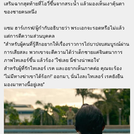
เสริมฉากสุดท้ายที่โอวี่ขึ้นจากสระน้ำ แล้วมองเห็นเงาคุ้นตา
ของชายคนหนึ่ง
แซม ฮาร์เกรฟ/ผู้กำกับอธิบายว่า พระเอกจะรอดหรือไม่แล้ว
แต่การตีความส่วนบุคคล
"สำหรับผู้คนที่รู้สึกอยากให้เรื่องราวการไถ่บาปจบสมบูรณ์ผ่าน
การเสียสละ พวกเขาจะตีความได้ว่าเด็กชายแค่จินตนาการ
ภาพไทเลอร์ขึ้น แล้วร้อง 'ใช่เลย นี่ช่างน่าพอใจ'
สำหรับผู้ที่รักไทเลอร์ เรค และอยากเห็นภาคต่อ คุณจะร้อง
'ไม่มีทางฆ่าเขาได้ร้อก!' ออกมา, นั่นไงละไทเลอร์ เรคยังยืน
มองมาทางนี้อยู่เลย"