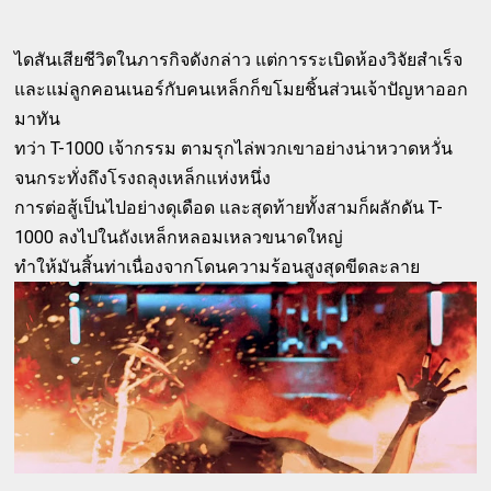
ไดสันเสียชีวิตในภารกิจดังกล่าว แต่การระเบิดห้องวิจัยสำเร็จ
และแม่ลูกคอนเนอร์กับคนเหล็กก็ขโมยชิ้นส่วนเจ้าปัญหาออก
มาทัน
ทว่า T-1000 เจ้ากรรม ตามรุกไล่พวกเขาอย่างน่าหวาดหวั่น
จนกระทั่งถึงโรงถลุงเหล็กแห่งหนึ่ง
การต่อสู้เป็นไปอย่างดุเดือด และสุดท้ายทั้งสามก็ผลักดัน T-
1000 ลงไปในถังเหล็กหลอมเหลวขนาดใหญ่
ทำให้มันสิ้นท่าเนื่องจากโดนความร้อนสูงสุดขีดละลาย