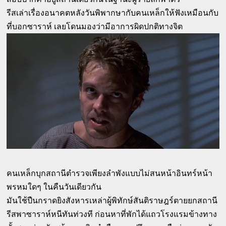
รีสเล่าเรื่องอนาคตหลังวันพิพากษากับคนเหล็กให้ฟังเหมือนกับ
ที่บอกซาราห์ เลยโดนมองว่ามีอาการผิดปกติทางจิต
คนเหล็กบุกสถานีตำรวจเพียงลำพังแบบไม่สนหน้าอินทร์หน้า
พรหมใดๆ ในคืนวันเดียวกัน
มันใช้ปืนกราดยิงสังหารเหล่าผู้พิทักษ์สันติราษฎร์ตายยกสถานี
รีสพาซาราห์หนีทันท่วงที ก่อนหาที่พักได้แถวโรงแรมข้างทาง