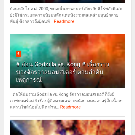
ย้อนกลับไปค.ศ. 2000, ขณะนั้นภาพยนตร์เกี่ยวกับฮีโร่พลังพิเศษ
ยังมิใช่กระแสความนิยมหลัก แต่หนังรวมพลเหล่ามนุษย์กลาย
Readmore
พันธุ์ ซึ่งกล่าวถึงผู้คนที่...
4
# ก่อน Godzilla vs. Kong # เรื่องราว
ของจักรวาลมอนสเตอร์ ตามลำดับ
เหตุการณ์
ต่อให้นับรวม Godzilla vs. Kong จักรวาลมอนสเตอร์ ก็ยังมี
ภาพยนตร์แค่ 4 เรื่อง ผู้ติดตามเฉพาะหนังบางคน อาจรู้สึกเนื้อหา
Readmore
แฟรนไชส์น้อยไปนิด สำห...