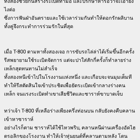
ทั้งสองช่วยกันสร้างระเบิดทำมือ และปรึกษาหารือว่าจะเอายัง
ไงต่อ
ซึ่งการฟันฝ่าอันตรายและใช้เวลาร่วมกันทำให้ดอกรักผลิบาน
ทั้งคู่จึงกระทำการร่วมรักในที่สุด
เมื่อ T-800 ตามหาทั้งสองเจอ การขับรถไล่ล่าได้เริ่มขึ้นอีกครั้ง
รีสพยายามใช้ระเบิดจัดการ แต่จะปาใส่สักกี่ครั้งก็ทำลายร่าง
เหล็กสุดทนทานไม่สำเร็จ
ทั้งสองหนีเข้าไปในโรงงานแห่งหนึ่ง และเกือบจะจนมุมเต็มที
ทำให้รีสตัดสินใจเข้าประชิดเพื่อยัดระเบิดเข้ากลางร่างคน
เหล็ก จนแรงระเบิดทำเขาเสียชีวิตและซาราห์ขาบาดเจ็บ
ทว่าเจ้า T-800 ที่เหลือร่างเพียงครึ่งท่อนบน กลับยังคงคืบคลาน
เข้าหาซาราห์
อย่างไรก็ตาม ซาราห์ได้ใช้ไหวพริบ, คลานหนีผ่านเครื่องอัดไฮ
ดรอลิกของโรงงาน ทำให้เจ้าหุ่นยนต์ที่คลานตามหลัง โดน