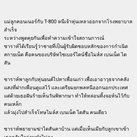
แม่ลูกคอนเนอร์กับ T-800 หนีเจ้าหุ่นเหลวออกจากโรงพยาบาล
สำเร็จ
ระหว่างพูดคุยกันเพื่อทำความเข้าใจสถานการณ์
ซาราห์ได้เรียนรู้ว่าชายที่เป็นผู้รับผิดชอบหลักของการกำเนิด
สกายเน็ต คือคนของบริษัทไซเบอร์ไดน์ชื่อไมล์ส เบนเน็ต ได
สัน
ซาราห์พาลูกกับหุ่นยนต์ไปหาเพื่อนเก่า เพื่อเอาอาวุธจากคลัง
แสงที่ฝากเพื่อนดูแลไว้ และเตรียมยกพลหนีออกนอกประเทศ
แต่ด้วยเธอฝันร้ายเห็นวันพิพากษา ทำให้หล่อนทิ้งจอห์นไว้กับ
คนเหล็ก
แล้วมุ่งไปสำเร็จโทษไมล์ส เบนเน็ต ไดสัน คนเดียว
ซาราห์พยายามฆ่าไดสันคาบ้าน แต่เมื่อเห็นเมียกับลูกเขาเข้า