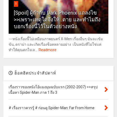
5
[Spoil] ผู้กำกับ Dark Phoenix แถลงไข
>>เพราะเหตุใดจึงให้...ตาย และทำไมถึง
บอกเรื่องนี้ไว้ในตัวอย่างหนัง
---หนังเรื่องนี้ไม่เหมือนภาพยนตร์ X-Men เรื่องอื่นๆ มันจะเข้ม
ข้น, ดราม่า และเกิดเรื่องช็อคหลายอย่าง เป็นหนังที่ไม่ใช่แค่
Readmore
ทำให้คุณตกใจเล...
ฮ็อตฮิตประจำสัปดาห์
เรื่องราวของหนังไอ้แมงมุมฉบับแรก (2002-2007) >>สรุป
เนื้อหา Spider-Man ภาค 1 ถึง 3
# เรื่องราวควรรู้ # ก่อนดู Spider-Man: Far From Home