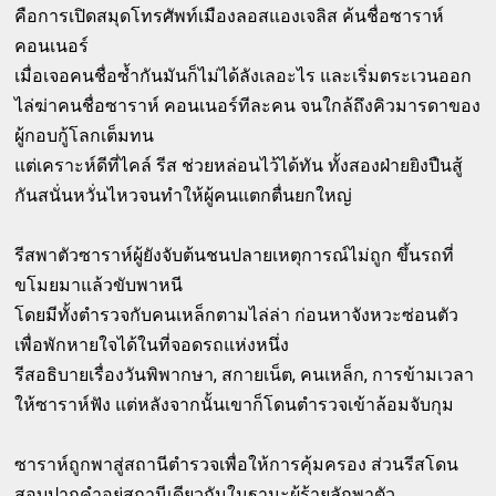
คือการเปิดสมุดโทรศัพท์เมืองลอสแองเจลิส ค้นชื่อซาราห์
คอนเนอร์
เมื่อเจอคนชื่อซ้ำกันมันก็ไม่ได้ลังเลอะไร และเริ่มตระเวนออก
ไล่ฆ่าคนชื่อซาราห์ คอนเนอร์ทีละคน จนใกล้ถึงคิวมารดาของ
ผู้กอบกู้โลกเต็มทน
แต่เคราะห์ดีที่ไคล์ รีส ช่วยหล่อนไว้ได้ทัน ทั้งสองฝ่ายยิงปืนสู้
กันสนั่นหวั่นไหวจนทำให้ผู้คนแตกตื่นยกใหญ่
รีสพาตัวซาราห์ผู้ยังจับต้นชนปลายเหตุการณ์ไม่ถูก ขึ้นรถที่
ขโมยมาแล้วขับพาหนี
โดยมีทั้งตำรวจกับคนเหล็กตามไล่ล่า ก่อนหาจังหวะซ่อนตัว
เพื่อพักหายใจได้ในที่จอดรถแห่งหนึ่ง
รีสอธิบายเรื่องวันพิพากษา, สกายเน็ต, คนเหล็ก, การข้ามเวลา
ให้ซาราห์ฟัง แต่หลังจากนั้นเขาก็โดนตำรวจเข้าล้อมจับกุม
ซาราห์ถูกพาสู่สถานีตำรวจเพื่อให้การคุ้มครอง ส่วนรีสโดน
สอบปากคำอยู่สถานีเดียวกันในฐานะผู้ร้ายลักพาตัว