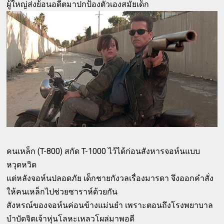
ผู้ใหญ่ส่งย้อนอดีตมาปกป้องตัวเองสมัยเด็ก
คนเหล็ก (T-800) สกัด T-1000 ไว้ได้ก่อนสังหารจอห์นแบบ
หวุดหวิด
แต่หลังจอห์นปลอดภัย เด็กชายกังวลเรื่องมารดา จึงออกคำสั่ง
ให้คนเหล็กไปช่วยซาราห์ด้วยกัน
สังหรณ์ของจอห์นค่อนข้างแม่นยำ เพราะตอนถึงโรงพยาบาล
บำบัดจิตเจ้าหุ่นโลหะเหลวโผล่มาพอดี