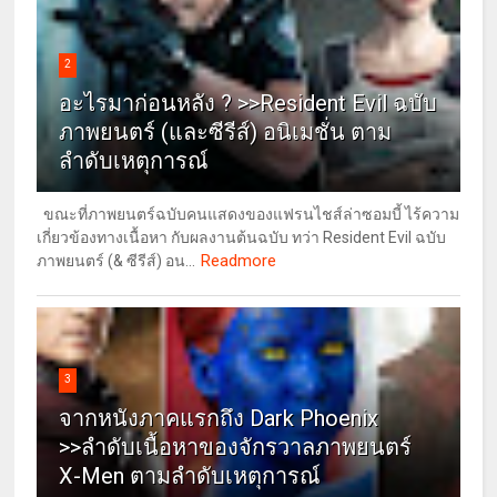
2
อะไรมาก่อนหลัง ? >>Resident Evil ฉบับ
ภาพยนตร์ (และซีรีส์) อนิเมชั่น ตาม
ลำดับเหตุการณ์
ขณะที่ภาพยนตร์ฉบับคนแสดงของแฟรนไชส์ล่าซอมบี้ ไร้ความ
เกี่ยวข้องทางเนื้อหา กับผลงานต้นฉบับ ทว่า Resident Evil ฉบับ
Readmore
ภาพยนตร์ (& ซีรีส์) อน...
3
จากหนังภาคแรกถึง Dark Phoenix
>>ลำดับเนื้อหาของจักรวาลภาพยนตร์
X-Men ตามลำดับเหตุการณ์