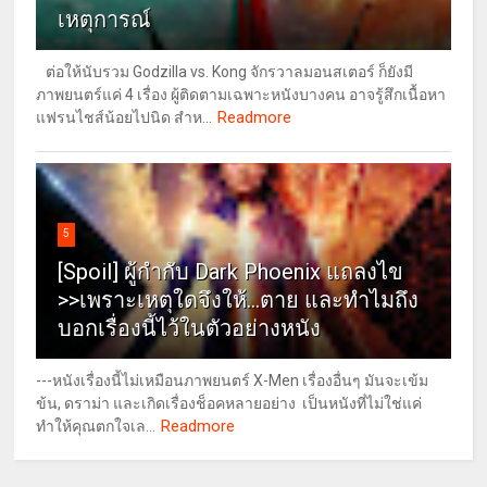
เหตุการณ์
ต่อให้นับรวม Godzilla vs. Kong จักรวาลมอนสเตอร์ ก็ยังมี
ภาพยนตร์แค่ 4 เรื่อง ผู้ติดตามเฉพาะหนังบางคน อาจรู้สึกเนื้อหา
Readmore
แฟรนไชส์น้อยไปนิด สำห...
5
[Spoil] ผู้กำกับ Dark Phoenix แถลงไข
>>เพราะเหตุใดจึงให้...ตาย และทำไมถึง
บอกเรื่องนี้ไว้ในตัวอย่างหนัง
---หนังเรื่องนี้ไม่เหมือนภาพยนตร์ X-Men เรื่องอื่นๆ มันจะเข้ม
ข้น, ดราม่า และเกิดเรื่องช็อคหลายอย่าง เป็นหนังที่ไม่ใช่แค่
Readmore
ทำให้คุณตกใจเล...