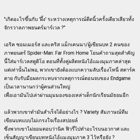
"เกิดอะไรขึ้นกับ 'ผึ้ง' ระหว่างเหตุการณ์ดีดนิ้วครั้งเดียวเสียวทั้ง
จักรวาลภาพยนตร์มาร์เวล ?"
เอริค ซอมเมอร์ส และคริส แม็กเคนนา/ผู้เขียนบท 2 คนของ
ภาพยนตร์ Spider-Man: Far From Home โยนคำถามสุดสำคัญ
นี้ใส่มาร์เวลสตูดิโอ ตอนที่ทั้งคู่ผลิตหนังไอ้แมงมุมภาคล่าสุด
แต่เท่านั้นไม่พอ, พวกเขายังต้องแบกความลับเรื่องโทนี่ สตาร์ค
ตาย กับรับมือผลกระทบจากเหตุการณ์ตอนจบของ Endgame
เป็นเวลานานกว่าผู้คนส่วนใหญ่
เพื่อเอามันไปเล่าผ่านมุมมองของเหล่าเด็กนักเรียนมัธยมอีก
แล้วพวกเขาทำมันสำเร็จได้อย่างไร ? Variety สัมภาษณ์ทีม
เขียนบทแบบไม่เกรงใจเรื่องสปอยล์
ซึ่งพวกเขาไม่ยอมตอบว่านิค ฟิวรี่ไปทำอะไรบนอวกาศ และ
เซ็นสัญญาเขียนบทหนังไอ้แมงมุมภาค 3 ไว้หรือยัง ?