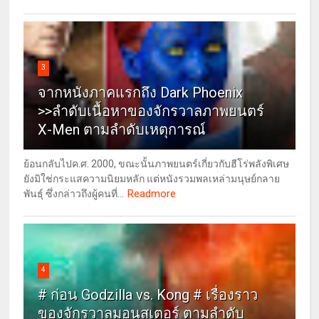
3
จากหนังภาคแรกถึง Dark Phoenix
>>ลำดับเนื้อหาของจักรวาลภาพยนตร์
X-Men ตามลำดับเหตุการณ์
ย้อนกลับไปค.ศ. 2000, ขณะนั้นภาพยนตร์เกี่ยวกับฮีโร่พลังพิเศษ
ยังมิใช่กระแสความนิยมหลัก แต่หนังรวมพลเหล่ามนุษย์กลาย
Readmore
พันธุ์ ซึ่งกล่าวถึงผู้คนที่...
4
# ก่อน Godzilla vs. Kong # เรื่องราว
ของจักรวาลมอนสเตอร์ ตามลำดับ