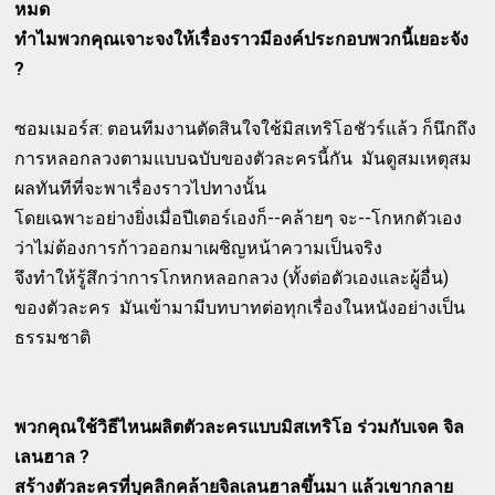
หมด
ทำไมพวกคุณเจาะจงให้เรื่องราวมีองค์ประกอบพวกนี้เยอะจัง
?
ซอมเมอร์ส: ตอนทีมงานตัดสินใจใช้มิสเทริโอชัวร์แล้ว ก็นึกถึง
การหลอกลวงตามแบบฉบับของตัวละครนี้กัน มันดูสมเหตุสม
ผลทันทีที่จะพาเรื่องราวไปทางนั้น
โดยเฉพาะอย่างยิ่งเมื่อปีเตอร์เองก็--คล้ายๆ จะ--โกหกตัวเอง
ว่าไม่ต้องการก้าวออกมาเผชิญหน้าความเป็นจริง
จึงทำให้รู้สึกว่าการโกหกหลอกลวง (ทั้งต่อตัวเองและผู้อื่น)
ของตัวละคร มันเข้ามามีบทบาทต่อทุกเรื่องในหนังอย่างเป็น
ธรรมชาติ
พวกคุณใช้วิธีไหนผลิตตัวละครแบบมิสเทริโอ ร่วมกับเจค จิล
เลนฮาล ?
สร้างตัวละครที่บุคลิกคล้ายจิลเลนฮาลขึ้นมา แล้วเขากลาย