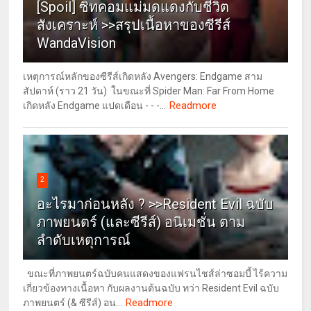
[Spoil] ซิทคอมแม่มดแดงกับชีวิต
สังเคราะห์ >>สรุปเนื้อหาของซีรีส์
WandaVision
เหตุการณ์หลักของซีรีส์เกิดหลัง Avengers: Endgame สาม
สัปดาห์ (ราว 21 วัน) ในขณะที่ Spider Man: Far From Home
Readmore
เกิดหลัง Endgame แปดเดือน - - -...
2
อะไรมาก่อนหลัง ? >>Resident Evil ฉบับ
ภาพยนตร์ (และซีรีส์) อนิเมชั่น ตาม
ลำดับเหตุการณ์
ขณะที่ภาพยนตร์ฉบับคนแสดงของแฟรนไชส์ล่าซอมบี้ ไร้ความ
เกี่ยวข้องทางเนื้อหา กับผลงานต้นฉบับ ทว่า Resident Evil ฉบับ
Readmore
ภาพยนตร์ (& ซีรีส์) อน...