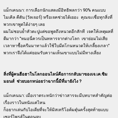
แม็กเคนนา: การเลือกนักแสดงมีอิทธิพลกว่า 90% คนแบบ
ไมเคิล คีตัน (วัลเจอร์) หรือเจคช่วยได้เยอะ คุณจะเชื่อทุกสิ่งที่
พวกเขาพูดได้ง่ายๆ เลย
ผมไม่ชอบย้ำหัวตะปูแต่ขอพูดถึงหนวดอีกสักที เจคให้เหตุผลที่
ดีมากว่า "หมอนี่ควรเป็นทหารจากต่างโลก เขาย่อมไม่เสีย
เวลาหาซื้อครีมมาทาแล้วใช้ใบมีดโกนหนวดให้เกลี้ยงเกลา"
พวกเราจึงได้แค่ยอมรับความเห็นเขาแบบไม่มีทางเลี่ยง
สิ่งที่ผู้คนฮือฮาในโลกออนไลน์คือการกลับมาของเจ.เค.ซิม
มอนส์ ช่วยบอกหน่อยว่าฉากนี้มีที่มายังไง ?
แม็กเคนนา: เมื่อเราตระหนักว่าข่าวสารจะมีบทบาทสำคัญต่อ
เรื่องราวในหนังแค่ไหน
ก็อยากเล่นกับไอเดียที่จะให้มิสเทริโอต้มตุ๋นครั้งสุดท้ายแบบ
เซอร์ไพรส์ในตอนจบ