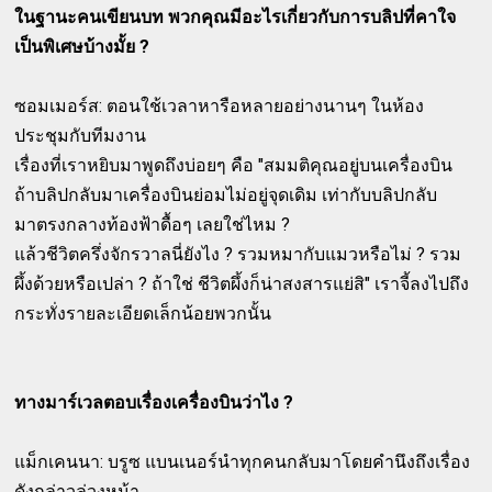
ในฐานะคนเขียนบท พวกคุณมีอะไรเกี่ยวกับการบลิปที่คาใจ
เป็นพิเศษบ้างมั้ย ?
ซอมเมอร์ส: ตอนใช้เวลาหารือหลายอย่างนานๆ ในห้อง
ประชุมกับทีมงาน
เรื่องที่เราหยิบมาพูดถึงบ่อยๆ คือ "สมมติคุณอยู่บนเครื่องบิน
ถ้าบลิปกลับมาเครื่องบินย่อมไม่อยู่จุดเดิม เท่ากับบลิปกลับ
มาตรงกลางท้องฟ้าดื้อๆ เลยใช่ไหม ?
แล้วชีวิตครึ่งจักรวาลนี่ยังไง ? รวมหมากับแมวหรือไม่ ? รวม
ผึ้งด้วยหรือเปล่า ? ถ้าใช่ ชีวิตผึ้งก็น่าสงสารแย่สิ" เราจี้ลงไปถึง
กระทั่งรายละเอียดเล็กน้อยพวกนั้น
ทางมาร์เวลตอบเรื่องเครื่องบินว่าไง ?
แม็กเคนนา: บรูซ แบนเนอร์นำทุกคนกลับมาโดยคำนึงถึงเรื่อง
ดังกล่าวล่วงหน้า