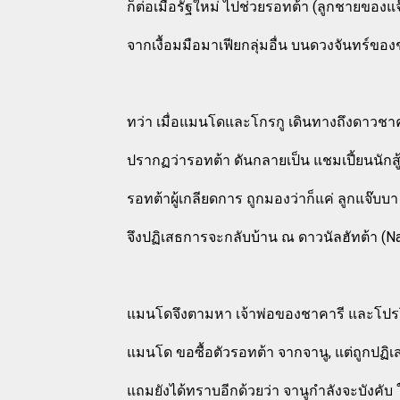
ก็ต่อเมื่อรัฐใหม่ ไปช่วยรอทต้า (ลูกชายของแจ
จากเงื้อมมือมาเฟียกลุ่มอื่น บนดวงจันทร์ของ
ทว่า เมื่อแมนโดและโกรกู เดินทางถึงดาวชา
ปรากฏว่ารอทต้า ดันกลายเป็น แชมเปี้ยนนักสู้ 
รอทต้าผู้เกลียดการ ถูกมองว่าก็แค่ ลูกแจ๊
จึงปฏิเสธการจะกลับบ้าน ณ ดาวนัลฮัทต้า (Nal 
แมนโดจึงตามหา เจ้าพ่อของชาคารี และโปรโมเตอ
แมนโด ขอซื้อตัวรอทต้า จากจานู, แต่ถูกปฏิเ
แถมยังได้ทราบอีกด้วยว่า จานูกำลังจะบังคับ