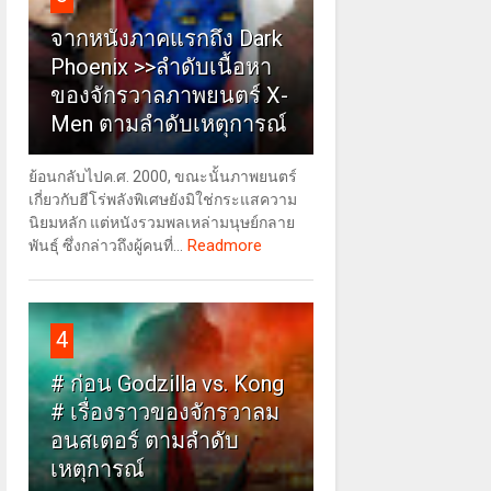
จากหนังภาคแรกถึง Dark
Phoenix >>ลำดับเนื้อหา
ของจักรวาลภาพยนตร์ X-
Men ตามลำดับเหตุการณ์
ย้อนกลับไปค.ศ. 2000, ขณะนั้นภาพยนตร์
เกี่ยวกับฮีโร่พลังพิเศษยังมิใช่กระแสความ
นิยมหลัก แต่หนังรวมพลเหล่ามนุษย์กลาย
Readmore
พันธุ์ ซึ่งกล่าวถึงผู้คนที่...
4
# ก่อน Godzilla vs. Kong
# เรื่องราวของจักรวาลม
อนสเตอร์ ตามลำดับ
เหตุการณ์