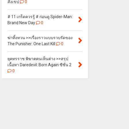
สังเขป
0
# 11 เกร็ดควรรู้ # ก่อนดู Spider-Man:
Brand New Day
0
ฆ่าทิ้งทวน >>เรื่องราวแบบรวบรัดของ
The Punisher: One Last Kill
0
ยุคทรราช พิฆาตคนเห็นต่าง >>สรุป
เนื้อหา Daredevil: Born Again ซีซั่น 2
0