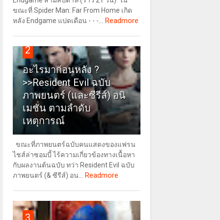
Endgame สามสัปดาห์ (ราว 21 วัน) ใน
ขณะที่ Spider Man: Far From Home เกิด
Readmore
หลัง Endgame แปดเดือน - - -...
2
อะไรมาก่อนหลัง ?
>>Resident Evil ฉบับ
ภาพยนตร์ (และซีรีส์) อนิ
เมชั่น ตามลำดับ
เหตุการณ์
ขณะที่ภาพยนตร์ฉบับคนแสดงของแฟรน
ไชส์ล่าซอมบี้ ไร้ความเกี่ยวข้องทางเนื้อหา
กับผลงานต้นฉบับ ทว่า Resident Evil ฉบับ
Readmore
ภาพยนตร์ (& ซีรีส์) อน...
3