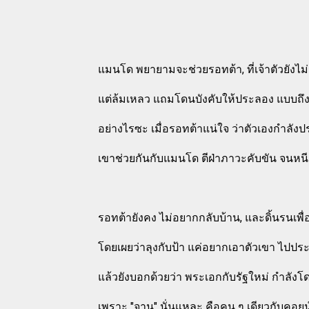
แมนโด พยายามจะช่วยรอทต้า, ที่เจ้าตัวยังไม่ร
แต่ล้มเหลว แถมโดนบังคับให้ประลอง แบบถึง
อย่างไรซะ เมื่อรอทต้าแน่ใจ ว่าตัวเองกำลังป
เขาช่วยกันกับแมนโด ตีฝ่าภาวะคับขัน จนหนี
รอทต้ายังคง ไม่อยากกลับบ้าน, และดิ้นรนเพ
โดยเผยว่าลุงกับป้า แค่อยากเอาตัวเขา ไปปร
แล้วยังบอกด้วยว่า พระเอกกับรัฐใหม่ กำลั
เพราะ "จานู" นั่นแหละ คือคน ๆ เดียวกับคอยน