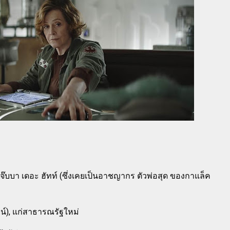
แจ๊บบา เดอะ ฮัทท์ (ซึ่งเคยเป็นอาชญากร ตัวพ่อสุด ของกาแล็ค
์), แก่สาธารณรัฐใหม่