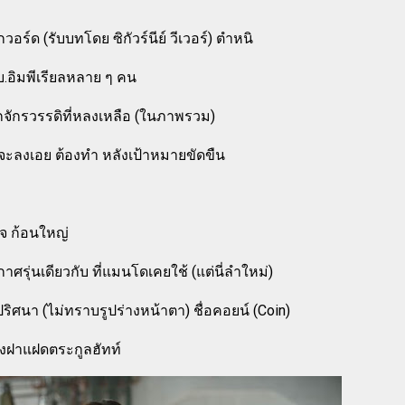
อร์ด (รับบทโดย ซิกัวร์นีย์ วีเวอร์) ตำหนิ
บ.อิมพีเรียลหลาย ๆ คน
ักรวรรดิที่หลงเหลือ (ในภาพรวม)
ักจะลงเอย ต้องทำ หลังเป้าหมายขัดขืน
ใจ ก้อนใหญ่
ศรุ่นเดียวกับ ที่แมนโดเคยใช้ (แต่นี่ลำใหม่)
ิศนา (ไม่ทราบรูปร่างหน้าตา) ชื่อคอยน์ (Coin)
งฝาแฝดตระกูลฮัทท์