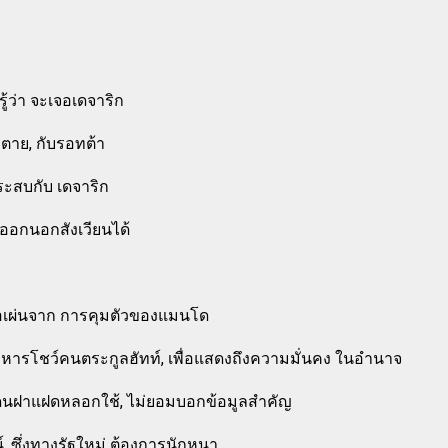
ู้ว่า จะเจอเดจาริก
ตาย, กับรอทต้า
ระสบกับ เดจาริก
ออกนอกสังเวียนได้
ื่อเผ่นจาก การคุมตัวของแมนโด
ะหารโชว์คนตระกูลฮัทท์, เพื่อแสดงถึงความมั่นคง ในอำนาจ
งโดนฝาแฝดหลอกใช้, ไม่ยอมบอกข้อมูลสำคัญ
์, ซึ่งทางรัฐใหม่ ต้องการนักหนา