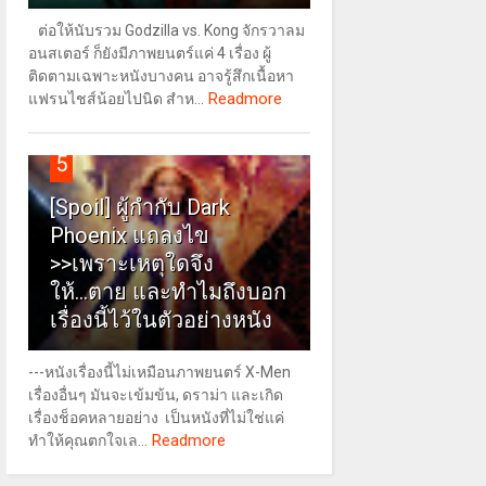
ต่อให้นับรวม Godzilla vs. Kong จักรวาลม
อนสเตอร์ ก็ยังมีภาพยนตร์แค่ 4 เรื่อง ผู้
ติดตามเฉพาะหนังบางคน อาจรู้สึกเนื้อหา
Readmore
แฟรนไชส์น้อยไปนิด สำห...
5
[Spoil] ผู้กำกับ Dark
Phoenix แถลงไข
>>เพราะเหตุใดจึง
ให้...ตาย และทำไมถึงบอก
เรื่องนี้ไว้ในตัวอย่างหนัง
---หนังเรื่องนี้ไม่เหมือนภาพยนตร์ X-Men
เรื่องอื่นๆ มันจะเข้มข้น, ดราม่า และเกิด
เรื่องช็อคหลายอย่าง เป็นหนังที่ไม่ใช่แค่
Readmore
ทำให้คุณตกใจเล...