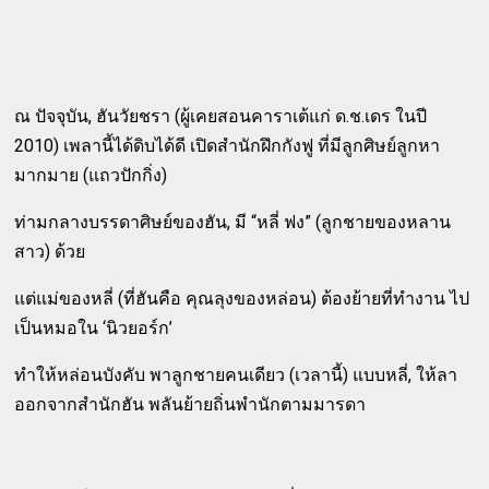
ณ ปัจจุบัน, ฮันวัยชรา (ผู้เคยสอนคาราเต้แก่ ด.ช.เดร ในปี
2010) เพลานี้ได้ดิบได้ดี เปิดสำนักฝึกกังฟู ที่มีลูกศิษย์ลูกหา
มากมาย (แถวปักกิ่ง)
ท่ามกลางบรรดาศิษย์ของฮัน, มี “หลี่ ฟง” (ลูกชายของหลาน
สาว) ด้วย
แต่แม่ของหลี่ (ที่ฮันคือ คุณลุงของหล่อน) ต้องย้ายที่ทำงาน ไป
เป็นหมอใน ‘นิวยอร์ก’
ทำให้หล่อนบังคับ พาลูกชายคนเดียว (เวลานี้) แบบหลี่, ให้ลา
ออกจากสำนักฮัน พลันย้ายถิ่นพำนักตามมารดา