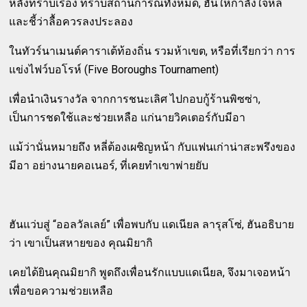
หลังทราบเรื่อง ทราบสถานการณ์ทั้งหมด, ฮันให้กำลังใจหลี่
และชี้ว่าลื้อควรลงประลอง
ในทัวร์นาเมนต์คาราเต้ท้องถิ่น รวมห้าเขต, หรือที่เรียกว่า การ
แข่งไฟว์บอโรห์ (Five Boroughs Tournament)
เพื่อนำเงินรางวัล จากการชนะเลิศ ไปกอบกู้ร้านพิซซ่า,
เป็นการชดใช้และช่วยเหลือ แก่นายวิคเตอร์กับมีอา
แม้ว่านั่นหมายถึง หลี่ต้องเผชิญหน้า กับแฟนเก่าน่าสะพรึงของ
มีอา อย่างนายคอเนอร์, ที่เคยทำเขาพ่ายยับ
ฮันแว่บสู่ “ออลวัลเลย์” เพื่อพบกับ แดเนียล ลารุสโซ่, ฮันอธิบาย
ว่า เขาเป็นสหายของ คุณมิยากิ
เคยได้ยินคุณมิยากิ พูดถึงเพื่อนรักแบบแดเนียล, จึงมาเจอหน้า
เพื่อขอความช่วยเหลือ