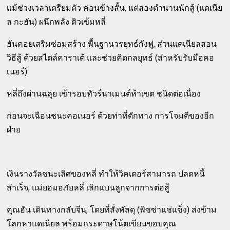
แม้ช่วงเวลาเตรียมตัว ค่อนข้างสั้น, แต่สองตำนานนักสู้ (แดเนีย
ล กะฮัน) ผนึกพลัง ติวเข้มหลี่
ฮันคอยเสริมซ่อมสร้าง พื้นฐานวรยุทธ์กังฟู, ส่วนแดเนียลสอน
วิธีสู้ ด้วยสไตล์คาราเต้ และช่วยคิดกลยุทธ์ (สำหรับรับมือคอ
เนอร์)
หลี่ถึงผ่านฉลุย เข้ารอบทัวร์นาเมนต์ห้าเขต ชนิดต่อเนื่อง
ก่อนจะเฉือนชนะคอเนอร์ ด้วยท่าที่ดักทาง การโจมตีของอีก
ฝ่าย
เงินรางวัลชนะเลิศของหลี่ ทำให้วิคเตอร์สามารถ ปลดหนี้
สำเร็จ, แม่ยอมอภัยหลี่ เลิกแบนลูกจากการต่อสู้
คุณฮัน เดินทางกลับจีน, โดยที่สั่งพัสดุ (พิซซ่าแช่แข็ง) ส่งข้าม
โลกหาแดเนียล พร้อมกระดาษโน้ตเขียนขอบคุณ