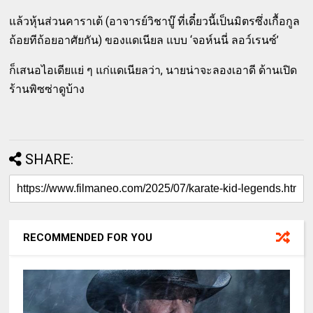
แล้วหุ้นส่วนคาราเต้ (อาจารย์วิชาบู๊ ที่เดี๋ยวนี้เป็นมิตรซึ่งเกื้อกูล
ถ้อยทีถ้อยอาศัยกัน) ของแดเนียล แบบ ‘จอห์นนี่ ลอว์เรนซ์’
ก็เสนอไอเดียแย่ ๆ แก่แดเนียลว่า, นายน่าจะลองเอาดี ด้านเปิด
ร้านพิซซ่าดูบ้าง
SHARE:
RECOMMENDED FOR YOU