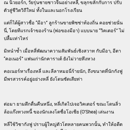
ณ นิวยอร์ก, วัยรุ่นชายชาวจีนอย่างหลี่, ขลุกขลักกับการ ปรับ
ตัวสู่ชีวิตวิถีใหม่ ทั้งในและนอกโรงเรียน
แต่ก็ได้ผู้สาวชื่อ “มีอา” ลูกร้านขายพิซซ่าท้องถิ่น คอยช่วยนั่น
นี่, โดยทีแรกเจ้าของร้าน (พ่อของมีอา) แบบนาย “วิคเตอร์” ไม่
ปลื้มเท่าไหร่
มิหนำซ้ำ เมื่อหลี่พัฒนาความสัมพันธ์เชิงสวาท กับมีอา, อีตา
“คอเนอร์” แฟนเก่านักคาราเต้ ยังไม่วายหึงหวง
คอเนอร์หาเรื่องหลี่ และลีลาหมอนี่ร้ายนัก, ถึงขนาดที่นักกังฟู
มีพรสวรรค์อยู่อย่างหลี่ ยังโดนซัดเสียท่า
ต่อมา ยามดึกดื่นคืนหนึ่ง, หลี่เกิดไปเจอวิคเตอร์ ขณะโดนลิ่ว
ล้อแก๊งทวงหนี้ ของนักเลงโตชื่อโอเชีย (O’Shea) เล่นงาน
หลี่ใช้วิชากังฟู ปราบผู้ใหญ่ตัวโตหลายคนพวกนั้น, ทำให้อดีต