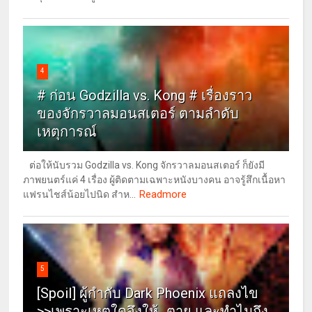
4
# ก่อน Godzilla vs. Kong # เรื่องราว
ของจักรวาลมอนสเตอร์ ตามลำดับ
เหตุการณ์
ต่อให้นับรวม Godzilla vs. Kong จักรวาลมอนสเตอร์ ก็ยังมี
ภาพยนตร์แค่ 4 เรื่อง ผู้ติดตามเฉพาะหนังบางคน อาจรู้สึกเนื้อหา
Readmore
แฟรนไชส์น้อยไปนิด สำห...
5
[Spoil] ผู้กำกับ Dark Phoenix แถลงไข
>>เพราะเหตุใดจึงให้...ตาย และทำไมถึง