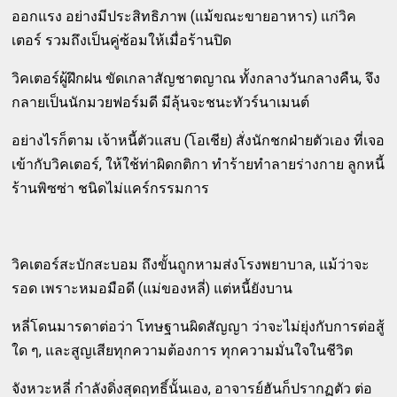
ออกแรง อย่างมีประสิทธิภาพ (แม้ขณะขายอาหาร) แก่วิค
เตอร์ รวมถึงเป็นคู่ซ้อมให้เมื่อร้านปิด
วิคเตอร์ผู้ฝึกฝน ขัดเกลาสัญชาตญาณ ทั้งกลางวันกลางคืน, จึง
กลายเป็นนักมวยฟอร์มดี มีลุ้นจะชนะทัวร์นาเมนต์
อย่างไรก็ตาม เจ้าหนี้ตัวแสบ (โอเชีย) สั่งนักชกฝ่ายตัวเอง ที่เจอ
เข้ากับวิคเตอร์, ให้ใช้ท่าผิดกติกา ทำร้ายทำลายร่างกาย ลูกหนี้
ร้านพิซซ่า ชนิดไม่แคร์กรรมการ
วิคเตอร์สะบักสะบอม ถึงขั้นถูกหามส่งโรงพยาบาล, แม้ว่าจะ
รอด เพราะหมอมือดี (แม่ของหลี่) แต่หนี้ยังบาน
หลี่โดนมารดาต่อว่า โทษฐานผิดสัญญา ว่าจะไม่ยุ่งกับการต่อสู้
ใด ๆ, และสูญเสียทุกความต้องการ ทุกความมั่นใจในชีวิต
จังหวะหลี่ กำลังดิ่งสุดฤทธิ์นั้นเอง, อาจารย์ฮันก็ปรากฏตัว ต่อ