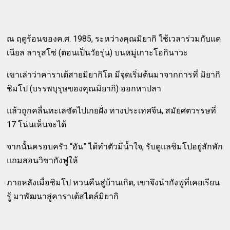
ณ ฤดูร้อนของค.ศ. 1985, ระหว่างคุณมิยากิ ใช้เวลาร่วมกับแด
เนียล ลารุสโซ่ (ตอนเป็นวัยรุ่น) บนหมู่เกาะโอกินาวะ
เขาเล่าว่าคาราเต้สายมิยากิโด มีจุดเริ่มต้นมาจากการที่ มิยากิ
ชิมโป (บรรพบุรุษของคุณมิยากิ) ออกหาปลา
แล้วถูกคลื่นทะเลซัดไปเกยฝั่ง ทางประเทศจีน, สมัยศตวรรษที่
17 โน่นเห็นจะได้
จากนั้นครอบครัว “ฮัน” ได้ทำตัวมีน้ำใจ, รับดูแลชิมโปอยู่สักพัก
แถมสอนวิชากังฟูให้
ภายหลังเมื่อชิมโป หวนคืนสู่บ้านเกิด, เขาจึงนำกังฟูที่เคยเรียน
รู้ มาพัฒนาสู่คาราเต้สไตล์มิยากิ