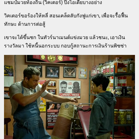
แชมป์มวยท้องถิ่น (วิคเตอร์) ปิ๊งไอเดียบางอย่าง
วิคเตอร์ขอร้องให้หลี่ สอนเคล็ดลับกังฟูแก่เขา, เพื่อจะรื้อฟื้น
ทักษะ ด้านการต่อสู้
เขาจะได้ขึ้นชก ในทัวร์นาเมนต์แข่งมวย แล้วชนะ, เอาเงิน
รางวัลมา ใช้หนี้นอกระบบ กอบกู้สถานะการเงินร้านพิซซ่า