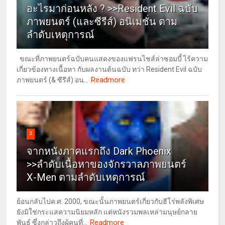
อะไรมาก่อนหลัง ? >>Resident Evil ฉบับ
ภาพยนตร์ (และซีรีส์) อนิเมชั่น ตาม
ลำดับเหตุการณ์
ขณะที่ภาพยนตร์ฉบับคนแสดงของแฟรนไชส์ล่าซอมบี้ ไร้ความ
เกี่ยวข้องทางเนื้อหา กับผลงานต้นฉบับ ทว่า Resident Evil ฉบับ
Readmore
ภาพยนตร์ (& ซีรีส์) อน...
3
จากหนังภาคแรกถึง Dark Phoenix
>>ลำดับเนื้อหาของจักรวาลภาพยนตร์
X-Men ตามลำดับเหตุการณ์
ย้อนกลับไปค.ศ. 2000, ขณะนั้นภาพยนตร์เกี่ยวกับฮีโร่พลังพิเศษ
ยังมิใช่กระแสความนิยมหลัก แต่หนังรวมพลเหล่ามนุษย์กลาย
Readmore
พันธุ์ ซึ่งกล่าวถึงผู้คนที่...