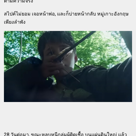
ตามความจริง
สไปค์ไม่ยอม เจอหน้าพ่อ, และก็บ่ายหน้ากลับ หมู่เกาะอังกฤษ
เพียงลำพัง
28 วันต่อมา, ขณะหลบหนีกลุ่มผู้ติดเชื้อ บนแผ่นดินใหญ่ แล้ว