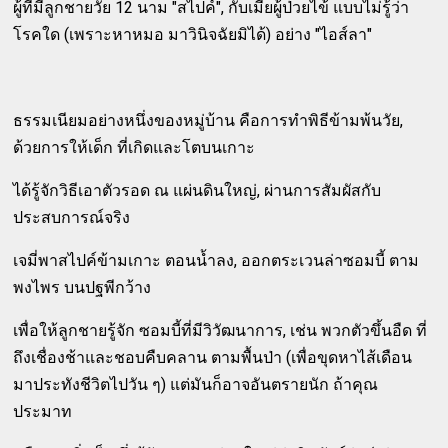
ผู้ที่มีลูกชายวัย 12 นาม "สไปค์", กับเมียผู้ป่วยไข้ แบบไม่รู้ว่า
โรคใด (เพราะหาหมอ มาวินิจฉัยมิได้) อย่าง "ไอส์ลา"
ธรรมเนียมอย่างหนึ่งของหมู่บ้าน คือการทำพิธีข้ามพ้นวัย,
ด้วยการให้เด็ก ที่เกิดและโตบนเกาะ
ได้รู้จักวิธีเอาตัวรอด ณ แผ่นดินใหญ่, ผ่านการสัมผัสกับ
ประสบการณ์จริง
เจมี่พาสไปค์ข้ามเกาะ ตอนน้ำลง, ออกตระเวนล่าซอมบี้ ตาม
พงไพร บนปฐพีกว้าง
เพื่อให้ลูกชายรู้จัก ซอมบี้ที่มีวิวัฒนาการ, เช่น พวกตัวขึ้นอืด ที่
ถึงเชื่องช้าและชอบคืบคลาน ตามพื้นป่า (เพื่อขุดหาไส้เดือน
มาประทังชีวิตไปวัน ๆ) แต่มันก็อาจอันตรายนัก ถ้าคุณ
ประมาท