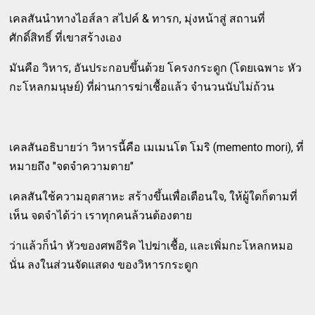
เคลสันนำทางไอส์ลา สไปค์ & ทารก, มุ่งหน้าสู่ สถานที่
ศักดิ์สิทธิ์ ที่เขาสร้างเอง
มันคือ วิหาร, อันประกอบขึ้นด้วย โครงกระดูก (โดยเฉพาะ หัว
กะโหลกมนุษย์) ที่ผ่านการฆ่าเชื้อแล้ว จำนวนนับไม่ถ้วน
เคลสันอธิบายว่า วิหารนี้คือ เมเมนโต โมริ (memento mori), ที่
หมายถึง "จดจำความตาย"
เคลสันใช้ความอุตสาหะ สร้างขึ้นเพื่อเตือนใจ, ให้ผู้ใดก็ตามที่
เห็น จดจำได้ว่า เราทุกคนล้วนต้องตาย
ว่าแล้วก็นำ หัวของศพอีริค ไปฆ่าเชื้อ, และเพิ่มกะโหลกหมอ
นั่น ลงในส่วนจัดแสดง ของวิหารกระดูก