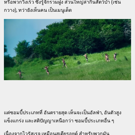
หรือพวกวิ่งเร็ว ซึ่งรู้จักรวมฝูง ส่วนใหญ่ล่ากินสัตว์ป่า (เช่น
กวาง), ทว่ายังเห็นคน เป็นเมนูเด็ด
แต่ซอมบี้ประเภทที่ อันตรายสุด เห็นจะเป็นอัลฟ่า, อันตัวสูง
แข็งแกร่ง และสติปัญญาเหนือกว่า ซอมบี้ประเภทอื่น ๆ
เนื่องจากไวรัสเรจ เหมือนสเตียรอยด์ สำหรับพวกมัน