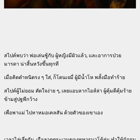
สไปค์พบว่า พ่อเล่นชู้กับ ผู้หญิงมีผัวแล้ว, และอาการป่วย
มารดา น่าสิ้นหวังขึ้นทุกที
เมื่อคิดตำหนิตรง ๆ ใส่, ก็โดนเจมี่ ผู้มีน้ำโห พลั้งมือทำร้าย
สไปค์ผู้ไม่ยอม ตัดใจง่าย ๆ, เลยแอบลากไอส์ล่า ผู้คุ้มดีคุ้มร้าย
ข้ามสู่ปฐพีกว้าง
เพื่อพาแม่ ไปหาหมอเคลสัน ด้วยตัวของเขาเอง
เวลาไล่เลี่ยกัน, เรือลาดตระเวนของทหารนาโต้ล่ม ทำให้นักรบ