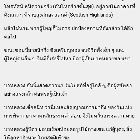
โทรทัศน์ หนีความจริง (อันโหดร้ายขั้นสุด), อยู่ภายในอาคารที่
ตั้งแถว ๆ ที่ราบสูงสกอตแลนด์ (Scottish Highlands)
แล้วไม่นาน พวกผู้ใหญ่ก็ไม่อาจ ปกป้องสถานที่ดังกล่าว ได้อีก
ต่อไป
ขณะซอมบี้สายนักวิ่ง ชิงเหรียญทอง จบชีวิตทั้งเด็ก ๆ และ
ผู้ใหญ่คนอื่น ๆ, จิมมี่ก็เร่งรี่ไปหา บิดาผู้เป็นบาทหลวงของเขา
บาทหลวง อันนั่งสวดภาวนา ในโบสถ์ที่อยู่ใกล้ ๆ, คือผู้ศรัทธา
อย่างแรงกล้า ต่อพระผู้เป็นเจ้า
บาทหลวงเชื่อสนิท ว่านี่แหละสัญญาณการมาถึง ของวันแห่ง
การพิพากษา ตามหลักธรรมคำสอน, จึงไม่หวั่นเกรงความตาย
บาทหลวงผู้บิดา มอบสร้อยห้อยคอรูปไม้กางเขน แก่ผู้บุตร, สั่ง
ให้ลูกหาจังหวะ โกยสุดฝีเท้าซะ