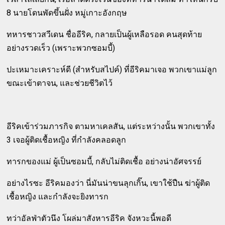
8 นายโดนพัดขึ้นฝั่ง หมู่เกาะอังกฤษ
ทหารชาวสวีเดน ชื่ออีริค, กลายเป็นผู้เหลือรอด คนสุดท้าย
อย่างรวดเร็ว (เพราะพวกซอมบี้)
ปะเหมาะเคราะห์ดี (สำหรับสไปค์) ที่อีริคมาเจอ พวกเขาแม่ลูก
ขณะเข้าตาจน, และช่วยชีวิตไว้
อีริคเข้าร่วมภารกิจ ตามหาเคลสัน, แต่ระหว่างนั้น พวกเขาทั้ง
3 เจอผู้ติดเชื้อหญิง ที่กำลังคลอดลูก
ทารกของแม่ ผู้เป็นซอมบี้, กลับไม่ติดเชื้อ อย่างน่าอัศจรรย์
อย่างไรซะ อีริคมองว่า นี่มันน่าขนลุกเกิ๊น, เขาใช้ปืน ฆ่าผู้ติด
เชื้อหญิง และกำลังจะยิงทารก
ทว่าอัลฟ่าตัวนึง โผล่มาสังหารอีริค จังหวะนี้พอดี