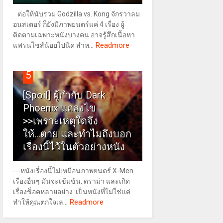
ต่อให้นับรวม Godzilla vs. Kong จักรวาลม
อนสเตอร์ ก็ยังมีภาพยนตร์แค่ 4 เรื่อง ผู้
ติดตามเฉพาะหนังบางคน อาจรู้สึกเนื้อหา
Readmore
แฟรนไชส์น้อยไปนิด สำห...
5
[Spoil] ผู้กำกับ Dark
Phoenix แถลงไข
>>เพราะเหตุใดจึง
ให้...ตาย และทำไมถึงบอก
เรื่องนี้ไว้ในตัวอย่างหนัง
---หนังเรื่องนี้ไม่เหมือนภาพยนตร์ X-Men
เรื่องอื่นๆ มันจะเข้มข้น, ดราม่า และเกิด
เรื่องช็อคหลายอย่าง เป็นหนังที่ไม่ใช่แค่
Readmore
ทำให้คุณตกใจเล...