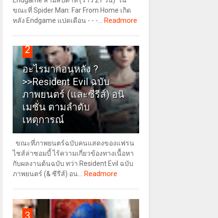
Endgame สามสัปดาห์ (ราว 21 วัน) ใน
ขณะที่ Spider Man: Far From Home เกิด
Readmore
หลัง Endgame แปดเดือน - - -...
2
อะไรมาก่อนหลัง ?
>>Resident Evil ฉบับ
ภาพยนตร์ (และซีรีส์) อนิ
เมชั่น ตามลำดับ
เหตุการณ์
ขณะที่ภาพยนตร์ฉบับคนแสดงของแฟรน
ไชส์ล่าซอมบี้ ไร้ความเกี่ยวข้องทางเนื้อหา
กับผลงานต้นฉบับ ทว่า Resident Evil ฉบับ
Readmore
ภาพยนตร์ (& ซีรีส์) อน...
3