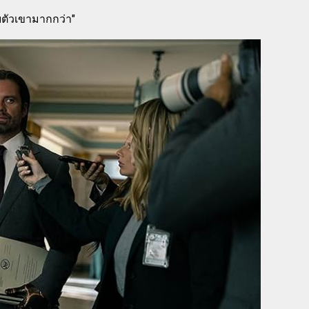
บตัวเขามากกว่า"