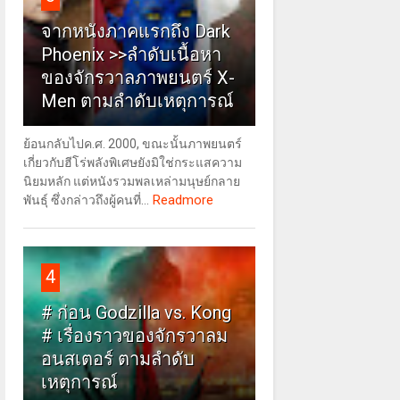
จากหนังภาคแรกถึง Dark
Phoenix >>ลำดับเนื้อหา
ของจักรวาลภาพยนตร์ X-
Men ตามลำดับเหตุการณ์
ย้อนกลับไปค.ศ. 2000, ขณะนั้นภาพยนตร์
เกี่ยวกับฮีโร่พลังพิเศษยังมิใช่กระแสความ
นิยมหลัก แต่หนังรวมพลเหล่ามนุษย์กลาย
Readmore
พันธุ์ ซึ่งกล่าวถึงผู้คนที่...
4
# ก่อน Godzilla vs. Kong
# เรื่องราวของจักรวาลม
อนสเตอร์ ตามลำดับ
เหตุการณ์