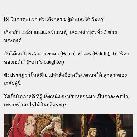
[6] ในภาคผนวก ส่วนดังกล่าว, ผู้อ่านจะได้เรียนรู้
เกี่ยวกับ เฮล์ม แฮมเมอร์แฮนด์, และเหล่าบุตรทั้ง 3 ของ
พระองค์
อันได้แก่ โอรสอย่าง ฮามา (Háma), ฮาเลธ (Haleth), กับ "ธิดา
ของเฮล์ม" (Helm's daughter)
ซึ่งปรากฏว่าโทลคีน, เปล่าตั้งชื่อ หรือแจกบทให้ ลูกสาวของ
เฮล์มผู้นี้
จึงเป็นโอกาสดี ที่ผู้ผลิตหนัง จะหยิบหล่อนมา เป็นตัวละครนำ,
เพราะทำอะไรได้ โดยอิสระสูง