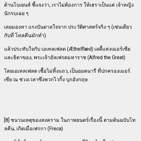
ด้านโบเยนส์ ชี้แจงว่า, เราไม่ต้องการ ให้เฮราเป็นแค่ เจ้าหญิง
นักรบเฉย ๆ
เลยมองหา แรงบันดาลใจจาก ประวัติศาสตร์จริง ๆ (เช่นเดียว
กับที่ โทลคีนมักทำ)
แล้วประทับใจกับ เอเทลเฟลด (Æthelflæd) เลดี้แห่งเมอร์เซีย
และธิดาของ, พระเจ้าอัลเฟรดมหาราช (Alfred the Great)
โดยเอเทลเฟลด เชื้อไม่ทิ้งแถว, เป็นยอดนารี ที่ปกครองเมอร์
เซีย ณ ช่วงเวลาซึ่งพวกไวกิ้ง บุกอังกฤษ
[8] ชนวนเหตุของสงคราม ในภาพยนตร์เรื่องนี้ ตามต้นฉบับโท
ลคีน, เกิดเมื่อเฟรกา (Freca)