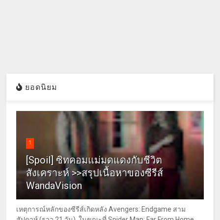
ยอดนิยม
1
[Spoil] ซิทคอมแม่มดแดงกับชีวิต
สังเคราะห์ >>สรุปเนื้อหาของซีรีส์
WandaVision
เหตุการณ์หลักของซีรีส์เกิดหลัง Avengers: Endgame สาม
สัปดาห์ (ราว 21 วัน) ในขณะที่ Spider Man: Far From Home