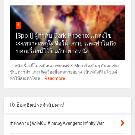
5
[Spoil] ผู้กำกับ Dark Phoenix แถลงไข
>>เพราะเหตุใดจึงให้...ตาย และทำไมถึง
บอกเรื่องนี้ไว้ในตัวอย่างหนัง
---หนังเรื่องนี้ไม่เหมือนภาพยนตร์ X-Men เรื่องอื่นๆ มันจะเข้ม
ข้น, ดราม่า และเกิดเรื่องช็อคหลายอย่าง เป็นหนังที่ไม่ใช่แค่
Readmore
ทำให้คุณตกใจเล...
ฮ็อตฮิตประจำสัปดาห์
# ทำความรู้จัก MCU # ก่อนดู Avengers: Infinity War