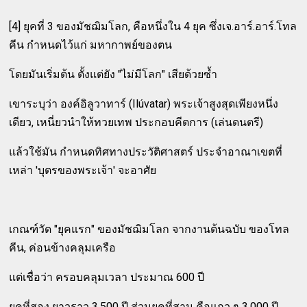
[4] ยุคที่ 3 ของมัชฌิมโลก, คือหนึ่งใน 4 ยุค ซึ่งเจ.อาร์.อาร์.โทล
คีน กำหนดไว้แก่ มหากาพย์ของตน
โดยมันเริ่มต้น ตั้งแต่ยัง "ไม่มีโลก" เสียด้วยซ้ำ
เขาระบุว่า องค์อิลูวาทาร์ (Ilúvatar) พระเจ้าสูงสุดเพียงหนึ่ง
เดียว, เหนี่ยวนำให้ทวยเทพ ประกอบคีตการ (เล่นดนตรี)
แล้วใช้มัน กำหนดทิศทางประวัติศาสตร์ ประจำอาณาเขตที่
เหล่า 'บุตรของพระเจ้า' จะอาศัย
เกณฑ์วัด "ยุคแรก" ของมัชฌิมโลก จากงานต้นฉบับ ของโทล
คีน, ค่อนข้างคลุมเครือ
แต่เชื่อว่า ครอบคลุมเวลา ประมาณ 600 ปี
ยุคที่สอง ยาวราว 3,500 ปี ส่วนยุคที่สาม คือแถว ๆ 3,000 ปี