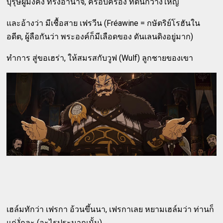
บุรุษผู้มั่งคั่ง ทรงอำนาจ, ครอบครอง ที่ดินกว้างใหญ่
และอ้างว่า มีเชื้อสาย เฟรวีน (Fréawine = กษัตริย์โรฮันใน
อดีต, ผู้ลือกันว่า พระองค์ก็มีเลือดของ ดันเลนดิงอยู่มาก)
ทำการ สู่ขอเฮร่า, ให้สมรสกับวูฟ (Wulf) ลูกชายของเขา
เฮล์มทักว่า เฟรกา อ้วนขึ้นนา, เฟรกาเลย หยามเฮล์มว่า ท่านก็
แก่งั่กละ (อะไรประมาณนั้น)