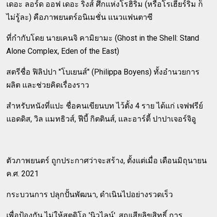
เดอะ ลอร์ด ออฟ เดอะ ริงส์ ศึกแห่งโรฮิริม (หรือโรเฮียร์ริม ก็
ไม่รู้ละ) คือภาพยนตร์อนิเมชั่น แนวแฟนตาซี
ที่กำกับโดย นายเคนจิ คามิยามะ (Ghost in the Shell: Stand
Alone Complex, Eden of the East)
สตรีชื่อ ฟิลิปปา "โบเยนส์" (Philippa Boyens) ทั้งอำนวยการ
ผลิต และช่วยคิดเรื่องราว
สำหรับหนังที่แปะ ชื่อคนเขียนบท ไว้ตั้ง 4 ราย ได้แก่ เจฟฟรีย์
แอดดิส, วิล แมทธิวส์, ฟีบี้ กิตตินส์, และอาร์ตี้ ปาปาเจอร์จิอู
ตัวภาพยนตร์ ถูกประกาศว่าจะสร้าง, ตั้งแต่เมื่อ เดือนมิถุนายน
ค.ศ. 2021
กระบวนการ ปลุกปั้นพัฒนา, ดำเนินไปอย่างรวดเร็ว
เพื่อป้องกัน ไม่ให้สตูดิโอ 'นิวไลน์', สูญเสียลิขสิทธิ์ การ