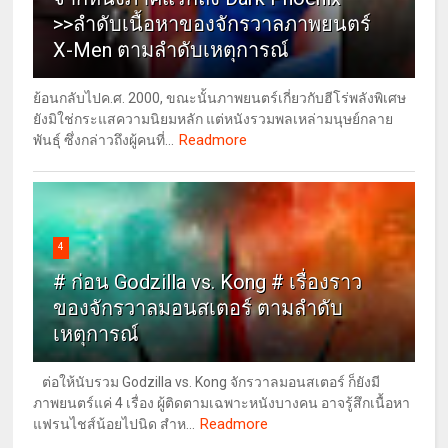
>>ลำดับเนื้อหาของจักรวาลภาพยนตร์
X-Men ตามลำดับเหตุการณ์
ย้อนกลับไปค.ศ. 2000, ขณะนั้นภาพยนตร์เกี่ยวกับฮีโร่พลังพิเศษ
ยังมิใช่กระแสความนิยมหลัก แต่หนังรวมพลเหล่ามนุษย์กลาย
Readmore
พันธุ์ ซึ่งกล่าวถึงผู้คนที่...
4
# ก่อน Godzilla vs. Kong # เรื่องราว
ของจักรวาลมอนสเตอร์ ตามลำดับ
เหตุการณ์
ต่อให้นับรวม Godzilla vs. Kong จักรวาลมอนสเตอร์ ก็ยังมี
ภาพยนตร์แค่ 4 เรื่อง ผู้ติดตามเฉพาะหนังบางคน อาจรู้สึกเนื้อหา
Readmore
แฟรนไชส์น้อยไปนิด สำห...