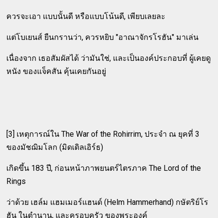
ควรจะเอา แบบนั้นดี หรือแบบโน้นดี, เพียบเลยละ
แต่โบเยนส์ ยืนกรานว่า, ควรหยิบ "อาณาจักรโรฮัน" มาเล่น
เนื่องจาก เธอสัมผัสได้ ว่ามันใช่, และเป็นองค์ประกอบที่ ผู้เคยดู
หนัง ของแจ็คสัน คุ้นเคยกันอยู่
[3] เหตุการณ์ใน The War of the Rohirrim, ประจำ ณ ยุคที่ 3
ของมัชฌิมโลก (มิดเดิลเอิร์ธ)
เกิดขึ้น 183 ปี, ก่อนหน้าภาพยนตร์ไตรภาค The Lord of the
Rings
ว่าด้วย เฮล์ม แฮมเมอร์แฮนด์ (Helm Hammerhand) กษัตริย์โร
ฮัน ในตำนาน, และครอบครัว ของพระองค์