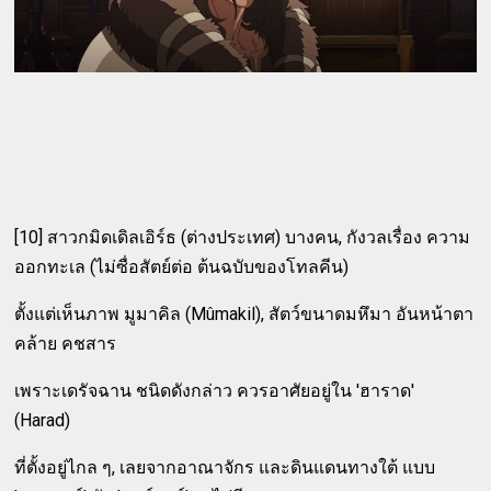
[10] สาวกมิดเดิลเอิร์ธ (ต่างประเทศ) บางคน, กังวลเรื่อง ความ
ออกทะเล (ไม่ซื่อสัตย์ต่อ ต้นฉบับของโทลคีน)
ตั้งแต่เห็นภาพ มูมาคิล (Mûmakil), สัตว์ขนาดมหึมา อันหน้าตา
คล้าย คชสาร
เพราะเดรัจฉาน ชนิดดังกล่าว ควรอาศัยอยู่ใน 'ฮาราด'
(Harad)
ที่ตั้งอยู่ไกล ๆ, เลยจากอาณาจักร และดินแดนทางใต้ แบบ