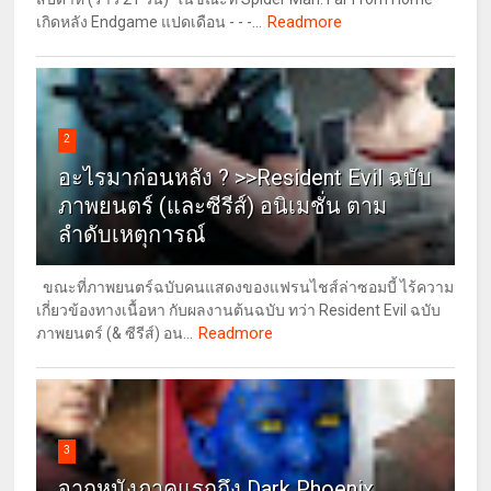
Readmore
เกิดหลัง Endgame แปดเดือน - - -...
2
อะไรมาก่อนหลัง ? >>Resident Evil ฉบับ
ภาพยนตร์ (และซีรีส์) อนิเมชั่น ตาม
ลำดับเหตุการณ์
ขณะที่ภาพยนตร์ฉบับคนแสดงของแฟรนไชส์ล่าซอมบี้ ไร้ความ
เกี่ยวข้องทางเนื้อหา กับผลงานต้นฉบับ ทว่า Resident Evil ฉบับ
Readmore
ภาพยนตร์ (& ซีรีส์) อน...
3
จากหนังภาคแรกถึง Dark Phoenix