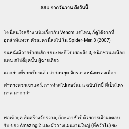
SSU จากวันวาน ถึงวันนี้
โซนี่สนใจสร้าง หนังเกี่ยวกับ Venom แค่ไหน, ก็ดูได้จากที่
อุตส่าห์แทรก ตัวละครนี้ลงไป ใน Spider-Man 3 (2007)
จนหนังมีวายร้ายหลัก รอปะทะฮีโร่ เยอะถึง 3, ชนิดชวนเหนื่อย
แทน สไปดี้ยุคนั้น ผู้ฉายเดี่ยว
แต่อย่างที่ร่ายเรียงแล้ว ว่าก่อนยุค จักรวาลหนังครองเมือง
ท่าทางพวกเขาแคร์, การทำสไปเดอร์แมน ฉบับโทบี้ ที่เป็นไตร
ภาค มากกว่า
พอเข้ายุค ฮิตสร้างจักรวาล, ก็กะเอาชัวร์ ด้วยการเฝ้าผลตอบ
รับ ของ Amazing 2 และมัววางแผนงานใหญ่ (ที่คว่ำไป) ซะ