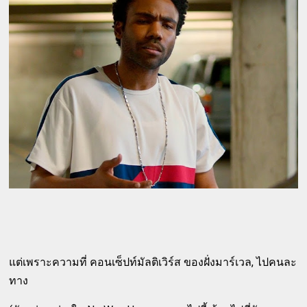
แต่เพราะความที่ คอนเซ็ปท์มัลติเวิร์ส ของฝั่งมาร์เวล, ไปคนละ
ทาง