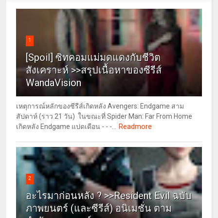
1
[Spoil] ซิทคอมแม่มดแดงกับชีวิต
สังเคราะห์ >>สรุปเนื้อหาของซีรีส์
WandaVision
เหตุการณ์หลักของซีรีส์เกิดหลัง Avengers: Endgame สาม
สัปดาห์ (ราว 21 วัน) ในขณะที่ Spider Man: Far From Home
Readmore
เกิดหลัง Endgame แปดเดือน - - -...
2
อะไรมาก่อนหลัง ? >>Resident Evil ฉบับ
ภาพยนตร์ (และซีรีส์) อนิเมชั่น ตาม