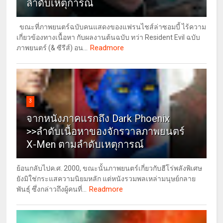
ลำดับเหตุการณ์
ขณะที่ภาพยนตร์ฉบับคนแสดงของแฟรนไชส์ล่าซอมบี้ ไร้ความ
เกี่ยวข้องทางเนื้อหา กับผลงานต้นฉบับ ทว่า Resident Evil ฉบับ
Readmore
ภาพยนตร์ (& ซีรีส์) อน...
3
จากหนังภาคแรกถึง Dark Phoenix
>>ลำดับเนื้อหาของจักรวาลภาพยนตร์
X-Men ตามลำดับเหตุการณ์
ย้อนกลับไปค.ศ. 2000, ขณะนั้นภาพยนตร์เกี่ยวกับฮีโร่พลังพิเศษ
ยังมิใช่กระแสความนิยมหลัก แต่หนังรวมพลเหล่ามนุษย์กลาย
Readmore
พันธุ์ ซึ่งกล่าวถึงผู้คนที่...