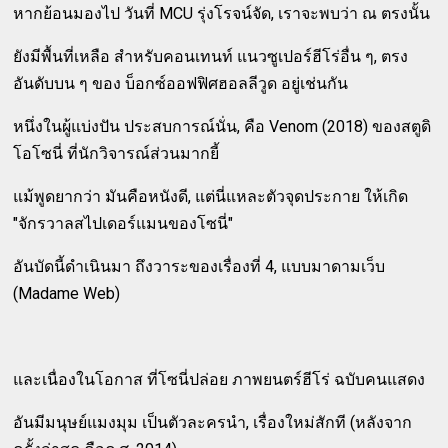
หากย้อนมองไป วันที่ MCU รุ่งโรจน์จัด, เราจะพบว่า ณ ตรงนั้น
ยังมีพื้นที่เหลือ สำหรับคอนเทนท์ แนวซูเปอร์ฮีโร่อื่น ๆ, ตรง
อันดับบน ๆ ของ บ็อกซ์ออฟฟิศฮอลลีวูด อยู่เช่นกัน
หนึ่งในผู้แบ่งปัน ประสบการณ์นั่น, คือ Venom (2018) ของสตูดิ
โอโซนี่ ที่นักวิจารณ์ส่วนมากยี้
แม้พูดยากว่า มันคือหนังดี, แต่นี่แหละตัวจุดประกาย ให้เกิด
"จักรวาลสไปเดอร์แมนของโซนี่"
อันบัดนี้ดำเนินมา ถึงวาระของเรื่องที่ 4, แบบมาดามเว็บ
(Madame Web)
และเนื่องในโอกาส ที่โซนี่ปล่อย ภาพยนตร์ฮีโร่ ฉบับคนแสดง
อันมีมนุษย์แมงมุม เป็นตัวละครนำ, เรื่องใหม่สักที (หลังจาก