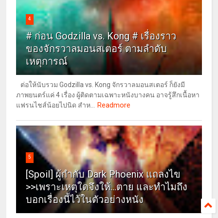
4
# ก่อน Godzilla vs. Kong # เรื่องราว
ของจักรวาลมอนสเตอร์ ตามลำดับ
เหตุการณ์
ต่อให้นับรวม Godzilla vs. Kong จักรวาลมอนสเตอร์ ก็ยังมี
ภาพยนตร์แค่ 4 เรื่อง ผู้ติดตามเฉพาะหนังบางคน อาจรู้สึกเนื้อหา
Readmore
แฟรนไชส์น้อยไปนิด สำห...
5
[Spoil] ผู้กำกับ Dark Phoenix แถลงไข
>>เพราะเหตุใดจึงให้...ตาย และทำไมถึง
บอกเรื่องนี้ไว้ในตัวอย่างหนัง