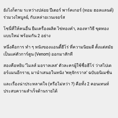
ยังไงก็ตาม ระหว่างปล่อย ปีเตอร์ พาร์คเกอร์ (ทอม ฮอลแลนด์)
ร่วมวงไพบูลย์, กับเหล่าอเวนเจอร์ส
โซนี่ที่ให้คนอื่น ยืมเครื่องผลิต ไข่ทองคำ, ลองหาวิธี ขุดทอง
แบบใหม่ พร้อมกัน 2 อย่าง
หนึ่งคือการ ทำ ๆ หนังของแอนตี้ฮีโร่ ที่ความนิยมดี ตั้งแต่สมัย
เป็นแค่ตัวการ์ตูน (Venom) ออกมาสักที
สองคือหยิบ 'ไมลส์ มอราลเลส' ตัวละครผู้ใช้ชื่อฮีโร่ ว่าสไปเด
อร์แมนอีกราย, มานำเสนอในหนัง 'พหุจักรวาล' ฉบับอนิเมชั่น
และเรื่องน่าประหลาดใจ (หรือไม่หว่า ?) คือทั้ง 2 คอนเทนท์
ประสบความสำเร็จด้านรายได้