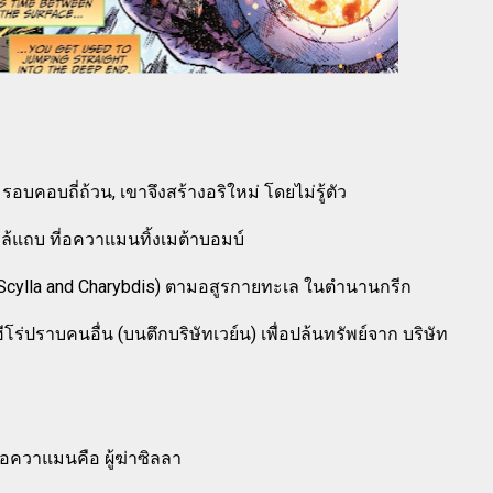
คอบถี่ถ้วน, เขาจึงสร้างอริใหม่ โดยไม่รู้ตัว
กล้แถบ ที่อควาแมนทิ้งเมต้าบอมบ์
ส (Scylla and Charybdis) ตามอสูรกายทะเล ในตำนานกรีก
ีโร่ปราบคนอื่น (บนตึกบริษัทเวย์น) เพื่อปล้นทรัพย์จาก บริษัท
 อควาแมนคือ ผู้ฆ่าซิลลา