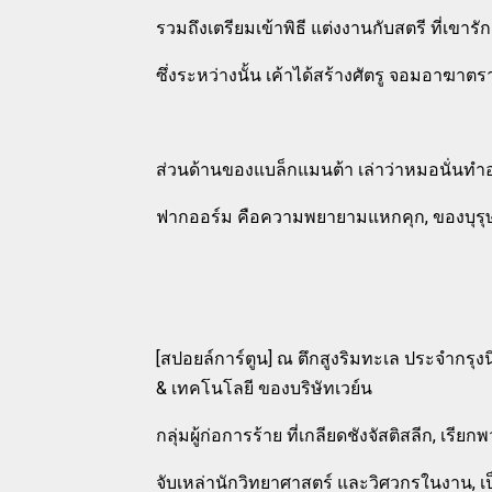
รวมถึงเตรียมเข้าพิธี แต่งงานกับสตรี ที่เขารัก
ซึ่งระหว่างนั้น เค้าได้สร้างศัตรู จอมอาฆาตร
ส่วนด้านของแบล็กแมนต้า เล่าว่าหมอนั่นทำอ
ฟากออร์ม คือความพยายามแหกคุก, ของบุรุษผ
[สปอยล์การ์ตูน] ณ ตึกสูงริมทะเล ประจำกรุงน
& เทคโนโลยี ของบริษัทเวย์น
กลุ่มผู้ก่อการร้าย ที่เกลียดชังจัสติสลีก, เร
จับเหล่านักวิทยาศาสตร์ และวิศวกรในงาน, เ