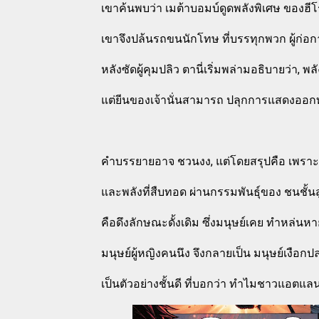
เขาค้นพบว่า เมต้าบอมบ์ดูดพลังพิเศษ ของฮีโร
เขาจึงปล้นรถขนนักโทษ ที่บรรทุกพวก ผู้ก่อก
หลังซัดผู้คุมปลิว ตานี่เริ่มพล่ามอธิบายว่า, 
แต่ยีนของเจ้านั่นสามารถ ปลุกการแสดงออก
คำบรรยายอาจ ชวนงง, แต่โดยสรุปคือ เพราะสิ
และพลังที่สืบทอด ผ่านกรรมพันธุ์ของ ชนชั
คือดึงลักษณะดั้งเดิม ซึ่งมนุษย์เคย ทำหล่นห
มนุษย์ผู้หญิงคนนึง จึงกลายเป็น มนุษย์เงื
เป็นตัวอย่างชั้นดี ที่บอกว่า ทำไมชาวแอตแล