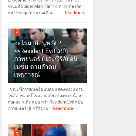
Endgame สามสัปดาห์ (ราว 21 วัน) ใน
ขณะที่ Spider Man: Far From Home เกิด
Readmore
หลัง Endgame แปดเดือน - - -...
2
อะไรมาก่อนหลัง ?
>>Resident Evil ฉบับ
ภาพยนตร์ (และซีรีส์) อนิ
เมชั่น ตามลำดับ
เหตุการณ์
ขณะที่ภาพยนตร์ฉบับคนแสดงของแฟรน
ไชส์ล่าซอมบี้ ไร้ความเกี่ยวข้องทางเนื้อหา
กับผลงานต้นฉบับ ทว่า Resident Evil ฉบับ
Readmore
ภาพยนตร์ (& ซีรีส์) อน...
3