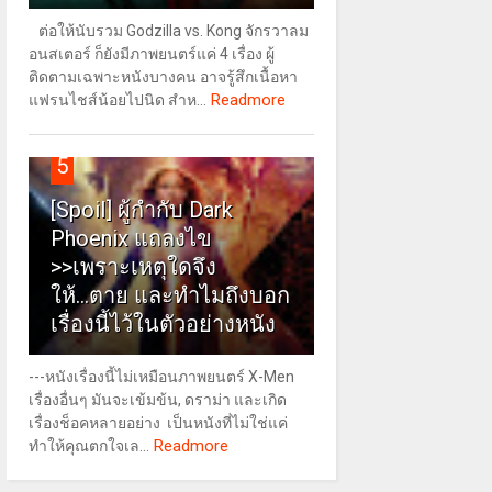
ต่อให้นับรวม Godzilla vs. Kong จักรวาลม
อนสเตอร์ ก็ยังมีภาพยนตร์แค่ 4 เรื่อง ผู้
ติดตามเฉพาะหนังบางคน อาจรู้สึกเนื้อหา
Readmore
แฟรนไชส์น้อยไปนิด สำห...
5
[Spoil] ผู้กำกับ Dark
Phoenix แถลงไข
>>เพราะเหตุใดจึง
ให้...ตาย และทำไมถึงบอก
เรื่องนี้ไว้ในตัวอย่างหนัง
---หนังเรื่องนี้ไม่เหมือนภาพยนตร์ X-Men
เรื่องอื่นๆ มันจะเข้มข้น, ดราม่า และเกิด
เรื่องช็อคหลายอย่าง เป็นหนังที่ไม่ใช่แค่
Readmore
ทำให้คุณตกใจเล...