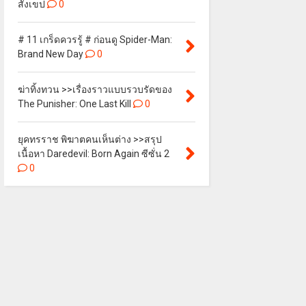
สังเขป
0
# 11 เกร็ดควรรู้ # ก่อนดู Spider-Man:
Brand New Day
0
ฆ่าทิ้งทวน >>เรื่องราวแบบรวบรัดของ
The Punisher: One Last Kill
0
ยุคทรราช พิฆาตคนเห็นต่าง >>สรุป
เนื้อหา Daredevil: Born Again ซีซั่น 2
0