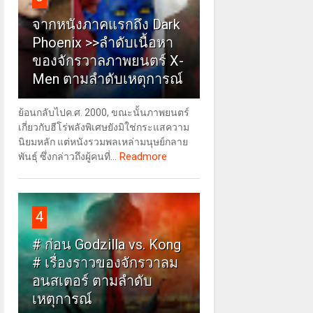
จากหนังภาคแรกถึง Dark
Phoenix >>ลำดับเนื้อหา
ของจักรวาลภาพยนตร์ X-
Men ตามลำดับเหตุการณ์
ย้อนกลับไปค.ศ. 2000, ขณะนั้นภาพยนตร์
เกี่ยวกับฮีโร่พลังพิเศษยังมิใช่กระแสความ
นิยมหลัก แต่หนังรวมพลเหล่ามนุษย์กลาย
Readmore
พันธุ์ ซึ่งกล่าวถึงผู้คนที่...
4
# ก่อน Godzilla vs. Kong
# เรื่องราวของจักรวาลม
อนสเตอร์ ตามลำดับ
เหตุการณ์