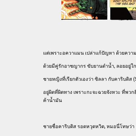
แต่เพราะอควาแมน เปล่าแก้ปัญหา ด้วยความรอบ
ด้วยมีคู่รักอาชญากร ขับยานดำน้ำ, ลอยอยู่ใ
ชายหญิงที่เรียกตัวเองว่า ซิลลา กับคาริบดิ
อยู่ผิดที่ผิดทาง เพราะกะจะฉวยจังหวะ ที่พวกฮ
ค้าน้ำมัน
ชายชื่อคาริบดิส รอดหวุดหวิด, หมอนี่โทษว่า