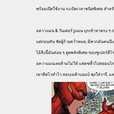
พร้อมเปิดใช้งาน ระเบิดเวลาชนิดพิเศษ สำหรับ
อควาแมน & วันเดอร์วูแมน บุกเข้าหาตรง ๆ เ
แต่ก่อนทัน ซัดผู้ร้ายคว่ำหมด, มีพวกมันคนนึง
ไอ้สิ่งนี้มันค่อย ๆ ดูดพลังพิเศษ ของซูเปอร์ฮี
อควาแมนเลยห้ามไม่ให้ แฟลชหิ้วไปหย่อนไกล
เขาคิดไวทำไว หอบเมต้าบอมบ์ พุ่งใส่วารี, แล