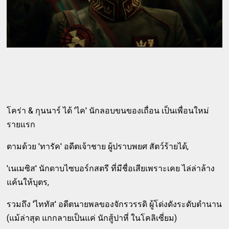
โคร่า & กุนนาร์ ได้ 'ไค' นักลอบขนของเถื่อน เป็นเพื่อนใหม่
รายแรก
ตามด้วย 'ทารัค' อดีตเจ้าชาย ผู้ปราบพยศ สัตว์ร้ายได้,
'เนเมซิส' นักดาบไซบอร์กสตรี ที่มีชื่อเสียเพราะเคย ไล่ล่าล้าง
แค้นให้บุตร,
รวมถึง 'ไททัส' อดีตนายพลของจักรวรรดิ ผู้โด่งดังระดับตำนาน
(แม้ล่าสุด แกกลายเป็นแค่ นักสู้ปาหี่ ในโคลิเซี่ยม)