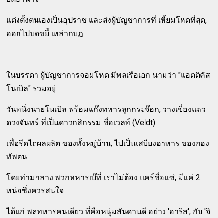
แต่งตั้งตนเองเป็นอุปราช และส่งผู้บัญชาการที่ เหี้ยมโหดที่สุด,
ออกไปบดขยี้ เหล่ากบฏ
ในบรรดา ผู้บัญชาการจอมโหด มีพลเรือเอก นามว่า "แอตติคัส
โนเบิล" รวมอยู่
วันหนึ่งนายโนเบิล พร้อมแก๊งทหารลูกกระจ๊อก, วางเขื่องแถว
ดวงจันทร์ ที่เป็นดาวกสิกรรม ชื่อเวลท์ (Veldt)
เพื่อรีดไถผลผลิต ของทั้งหมู่บ้าน, ไปเป็นเสบียงอาหาร ของกอง
ทัพตน
โดยท่ามกลาง พวกทหารเบ๊ที่ เราไม่ต้อง แคร์ชื่อแซ่, มีแค่ 2
หน่อซึ่งควรสนใจ
ได้แก่ พลทหารคนเดียว ที่คือหนุ่มสันดานดี อย่าง 'อาริส', กับ 'จิ