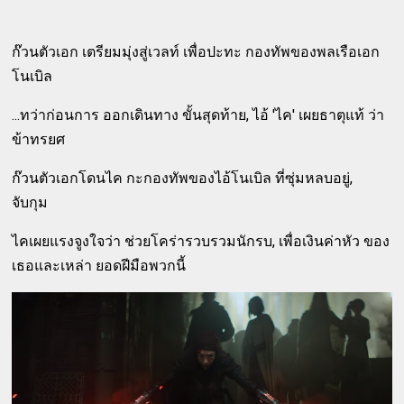
ก๊วนตัวเอก เตรียมมุ่งสู่เวลท์ เพื่อปะทะ กองทัพของพลเรือเอก
โนเบิล
...ทว่าก่อนการ ออกเดินทาง ขั้นสุดท้าย, ไอ้ 'ไค' เผยธาตุแท้ ว่า
ข้าทรยศ
ก๊วนตัวเอกโดนไค กะกองทัพของไอ้โนเบิล ที่ซุ่มหลบอยู่,
จับกุม
ไคเผยแรงจูงใจว่า ช่วยโคร่ารวบรวมนักรบ, เพื่อเงินค่าหัว ของ
เธอและเหล่า ยอดฝีมือพวกนี้