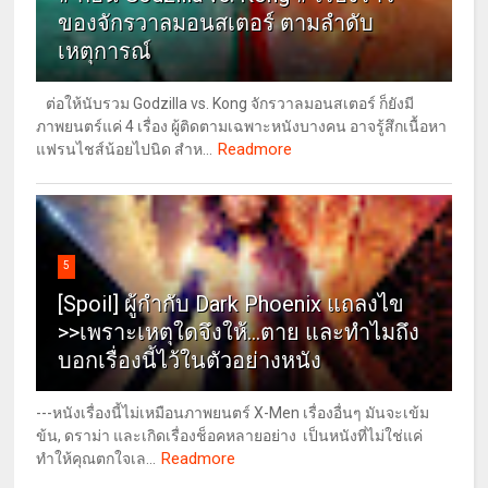
ของจักรวาลมอนสเตอร์ ตามลำดับ
เหตุการณ์
ต่อให้นับรวม Godzilla vs. Kong จักรวาลมอนสเตอร์ ก็ยังมี
ภาพยนตร์แค่ 4 เรื่อง ผู้ติดตามเฉพาะหนังบางคน อาจรู้สึกเนื้อหา
Readmore
แฟรนไชส์น้อยไปนิด สำห...
5
[Spoil] ผู้กำกับ Dark Phoenix แถลงไข
>>เพราะเหตุใดจึงให้...ตาย และทำไมถึง
บอกเรื่องนี้ไว้ในตัวอย่างหนัง
---หนังเรื่องนี้ไม่เหมือนภาพยนตร์ X-Men เรื่องอื่นๆ มันจะเข้ม
ข้น, ดราม่า และเกิดเรื่องช็อคหลายอย่าง เป็นหนังที่ไม่ใช่แค่
Readmore
ทำให้คุณตกใจเล...