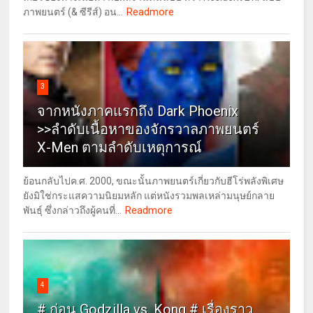
Readmore
ภาพยนตร์ (& ซีรีส์) อน...
3
จากหนังภาคแรกถึง Dark Phoenix
>>ลำดับเนื้อหาของจักรวาลภาพยนตร์
X-Men ตามลำดับเหตุการณ์
ย้อนกลับไปค.ศ. 2000, ขณะนั้นภาพยนตร์เกี่ยวกับฮีโร่พลังพิเศษ
ยังมิใช่กระแสความนิยมหลัก แต่หนังรวมพลเหล่ามนุษย์กลาย
Readmore
พันธุ์ ซึ่งกล่าวถึงผู้คนที่...
4
# ก่อน Godzilla vs. Kong # เรื่องราว