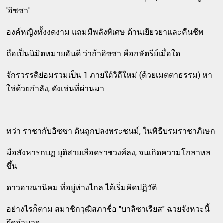
'อิซซา'
องค์หญิงทั้งงดงาม แถมมีพลังพิเศษ ด้านเยียวยาและคืนชีพ
ถือเป็นนิมิตหมายอันดี ว่าถ้าอิซซา คือกษัตรีย์เมื่อใด
จักรวรรดิย่อมรวมเป็น 1 ภายใต้วิถีใหม่ (ด้วยเมตตาธรรม) หา
ใช่ด้วยกำลัง, ดังเช่นที่ผ่านมา
ทว่า ราชากับอิซซา ดันถูกปลงพระชนม์, ในพิธีบรมราชาภิเษก
มือสังหารกบฏ ยุติสายเลือดราชวงศ์ลง, จนเกิดความโกลาหล
ขึ้น
ดาวอาณานิคม ที่อยู่ห่างไกล ได้เริ่มคิดปฏิวัติ
อย่างไรก็ตาม สมาชิกวุฒิสภาชื่อ "บาลิซาเรียส" ฉวยจังหวะนี้
ยึดอำนาจ