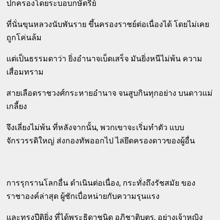
ปกครองโดยระบอบกษัตริย์
ที่นั่นขุนหลวงนับพันราย ขึ้นครองราชย์ต่อเนื่องได้ โดยไม่เคย
ถูกโค่นล้ม
แต่เป็นธรรมดาว่า ยิ่งอำนาจเบ็ดเสร็จ มันยิ่งหนีไม่พ้น ความ
เสื่อมทราม
สายเลือดราชวงศ์กระหายอำนาจ จนสูบกินทุกอย่าง บนดาวแม่
เกลี้ยง
จึงเลี่ยงไม่พ้น ที่หลังจากนั้น, พวกเขาจะเริ่มทำตัว แบบ
จักรวรรดิใหญ่ ส่งกองทัพออกไป ไล่ยึดครองดาวของผู้อื่น
การรุกรานโลกอื่น ดำเนินต่อเนื่อง, กระทั่งถึงรัชสมัย ของ
ราชาองค์ล่าสุด ผู้ชักเบื่อหน่ายกับความรุนแรง
และทรงปีติยิ่ง ที่ได้พระธิดาชนิด อภิชาติบุตร, อย่างเจ้าหญิง