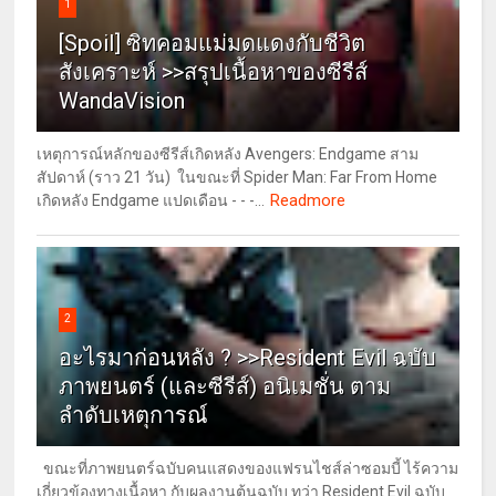
1
[Spoil] ซิทคอมแม่มดแดงกับชีวิต
สังเคราะห์ >>สรุปเนื้อหาของซีรีส์
WandaVision
เหตุการณ์หลักของซีรีส์เกิดหลัง Avengers: Endgame สาม
สัปดาห์ (ราว 21 วัน) ในขณะที่ Spider Man: Far From Home
Readmore
เกิดหลัง Endgame แปดเดือน - - -...
2
อะไรมาก่อนหลัง ? >>Resident Evil ฉบับ
ภาพยนตร์ (และซีรีส์) อนิเมชั่น ตาม
ลำดับเหตุการณ์
ขณะที่ภาพยนตร์ฉบับคนแสดงของแฟรนไชส์ล่าซอมบี้ ไร้ความ
เกี่ยวข้องทางเนื้อหา กับผลงานต้นฉบับ ทว่า Resident Evil ฉบับ