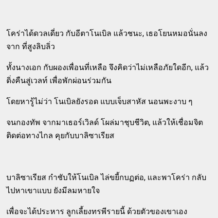
โคร่าได้ดวลเดี่ยว กับอีตาโนเบิล แล้วชนะ, เธอโยนหมอนั่นลง
จาก ที่สูงลิบลิ่ว
ทั้งนางเอก กับผองเพื่อนที่เหลือ จึงคิดว่าไม่เหลือภัยใดอีก, แล้ว
ดิ่งคืนสู่เวลท์ เพื่อพักผ่อนร่วมกัน
โดยหารู้ไม่ว่า โนเบิลยังรอด แบบเจ็บสาหัส นอนพะงาบ ๆ
จนกองทัพ จากมาเธอร์เวิลด์ โผล่มาชุบชีวิต, แล้วให้เชื่อมจิต
ติดต่อทางไกล คุยกับบาลิซาเรียส
บาลิซาเรียส กำชับให้โนเบิล ไล่ขยี้กบฏต่อ, และพาโคร่า กลับ
ไปหาเขาแบบ ยังมีลมหายใจ
เพื่อจะได้ประหาร ลูกเลี้ยงทรพีรายนี้ ด้วยตัวของเขาเอง