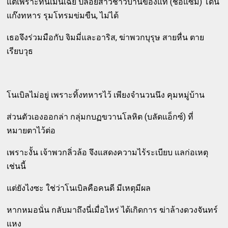
แต่เพราะทนเมินเฉย ปล่อยสาวชาวบ้านของแท้ (ชื่อแซม) โดน
แก๊งทหาร รุมโทรมข่มขืน, ไม่ได้
เธอจึงร่วมมือกับ จิมมี่และอาริส, ฆ่าพวกบุรุษ สายหื่น ตาย
เรียบวุธ
โนเบิลไม่อยู่ เพราะทิ้งทหารไว้ เพียงจำนวนนึง คุมหมู่บ้าน
ส่วนตัวเองออกล่า กลุ่มกบฏขวานโลหิต (บลัดแอ็กซ์) ที่
หมายตาไว้ต่อ
เพราะงั้น เจ้าพวกลิ่วล้อ จึงแสดงความไร้ระเบียบ แลก่อเหตุ
เช่นนี้
แต่ยังไงซะ ใช่ว่าโนเบิลคือคนดี มีเหตุมีผล
หากหมอนั่น กลับมาถึงนี่เมื่อไหร่ ได้เกิดการ ฆ่าล้างดวงจันทร์
แหง