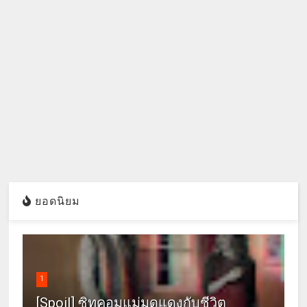
ยอดนิยม
1
[Spoil] ซิทคอมแม่มดแดงกับชีวิต