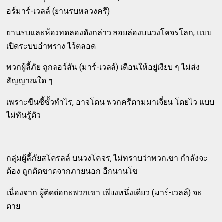
อร์มาร์-เวลล์ (ยานรบหลวงครี)
ยานรบและห้องทดลองดังกล่าว ลอยล่องบนวงโคจรโลก, แบบ
เปิดระบบอำพราง ไว้ตลอด
พวกผู้ลี้ภัย ถูกลอว์สัน (มาร์-เวลล์) เตือนให้อยู่เงียบ ๆ ไม่ส่ง
สัญญาณใด ๆ
เพราะขืนซี้ซั้วทำไร, อาจโดน พวกครีตามมาเจี๋ยน โดยไว แบบ
ไม่ทันรู้ตัว
กลุ่มผู้ลี้ภัยสโครลล์ บนวงโคจร, ไม่ทราบว่าพวกเขา กำลังจะ
ต้อง ถูกตัดขาดจากภายนอก อีกนานโข
เนื่องจาก ผู้ติดต่อกะพวกเขา เพียงหนึ่งเดียว (มาร์-เวลล์) จะ
ตาย