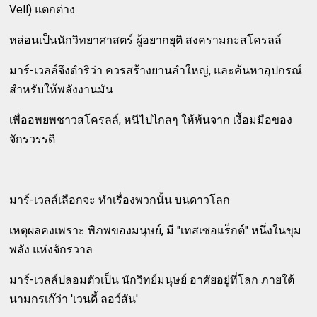
Vell) แตกต่าง
หล่อนเป็นนักวิทยาศาสตร์ ผู้อยากยุติ สงครามกะสโครลล์
มาร์-เวลล์จึงดำริว่า ควรสร้างยานลำใหญ่, และค้นหาอุปกรณ์
สำหรับให้พลังงานมัน
เพื่ออพยพชาวสโครลล์, หนีไปไกลๆ ให้พ้นจาก เงื้อมมือของ
จักรวรรดิ
มาร์-เวลล์เลือกจะ ทำเรื่องพวกนั้น บนดาวโลก
เหตุผลคงเพราะ พิภพของมนุษย์, มี "เทสเซอแร็กต์" หนึ่งในขุม
พลัง แห่งจักรวาล
มาร์-เวลล์ปลอมตัวเป็น นักวิทย์มนุษย์ อาศัยอยู่ที่โลก ภายใต้
นามกรเก๊ว่า 'เวนดี้ ลอว์สัน'