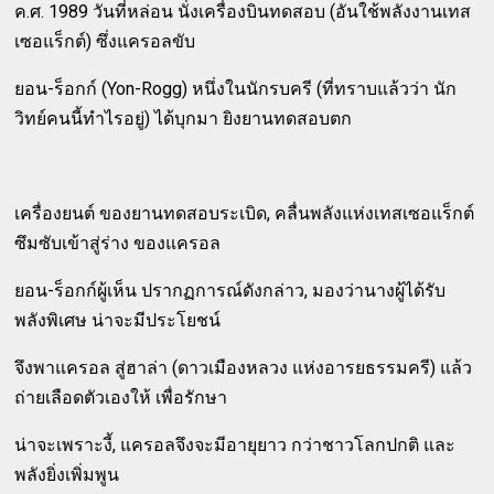
ค.ศ. 1989 วันที่หล่อน นั่งเครื่องบินทดสอบ (อันใช้พลังงานเทส
เซอแร็กต์) ซึ่งแครอลขับ
ยอน-ร็อกก์ (Yon-Rogg) หนึ่งในนักรบครี (ที่ทราบแล้วว่า นัก
วิทย์คนนี้ทำไรอยู่) ได้บุกมา ยิงยานทดสอบตก
เครื่องยนต์ ของยานทดสอบระเบิด, คลื่นพลังแห่งเทสเซอแร็กต์
ซึมซับเข้าสู่ร่าง ของแครอล
ยอน-ร็อกก์ผู้เห็น ปรากฏการณ์ดังกล่าว, มองว่านางผู้ได้รับ
พลังพิเศษ น่าจะมีประโยชน์
จึงพาแครอล สู่ฮาล่า (ดาวเมืองหลวง แห่งอารยธรรมครี) แล้ว
ถ่ายเลือดตัวเองให้ เพื่อรักษา
น่าจะเพราะงี้, แครอลจึงจะมีอายุยาว กว่าชาวโลกปกติ และ
พลังยิ่งเพิ่มพูน