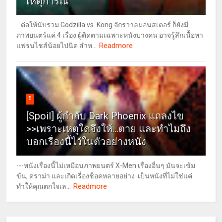
เหตุการณ์
ต่อให้นับรวม Godzilla vs. Kong จักรวาลมอนสเตอร์ ก็ยังมี
ภาพยนตร์แค่ 4 เรื่อง ผู้ติดตามเฉพาะหนังบางคน อาจรู้สึกเนื้อหา
Readmore
แฟรนไชส์น้อยไปนิด สำห...
5
[Spoil] ผู้กำกับ Dark Phoenix แถลงไข
>>เพราะเหตุใดจึงให้...ตาย และทำไมถึง
บอกเรื่องนี้ไว้ในตัวอย่างหนัง
---หนังเรื่องนี้ไม่เหมือนภาพยนตร์ X-Men เรื่องอื่นๆ มันจะเข้ม
ข้น, ดราม่า และเกิดเรื่องช็อคหลายอย่าง เป็นหนังที่ไม่ใช่แค่
Readmore
ทำให้คุณตกใจเล...