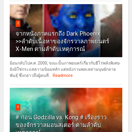
3
จากหนังภาคแรกถึง Dark Phoenix
>>ลำดับเนื้อหาของจักรวาลภาพยนตร์
X-Men ตามลำดับเหตุการณ์
ย้อนกลับไปค.ศ. 2000, ขณะนั้นภาพยนตร์เกี่ยวกับฮีโร่พลังพิเศษ
ยังมิใช่กระแสความนิยมหลัก แต่หนังรวมพลเหล่ามนุษย์กลาย
Readmore
พันธุ์ ซึ่งกล่าวถึงผู้คนที่...
4
# ก่อน Godzilla vs. Kong # เรื่องราว
ของจักรวาลมอนสเตอร์ ตามลำดับ