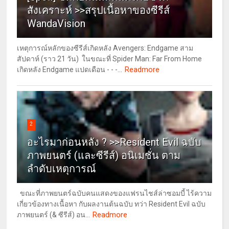
สังเคราะห์ >>สรุปเนื้อหาของซีรีส์
WandaVision
เหตุการณ์หลักของซีรีส์เกิดหลัง Avengers: Endgame สาม
สัปดาห์ (ราว 21 วัน) ในขณะที่ Spider Man: Far From Home
Readmore
เกิดหลัง Endgame แปดเดือน - - -...
2
อะไรมาก่อนหลัง ? >>Resident Evil ฉบับ
ภาพยนตร์ (และซีรีส์) อนิเมชั่น ตาม
ลำดับเหตุการณ์
ขณะที่ภาพยนตร์ฉบับคนแสดงของแฟรนไชส์ล่าซอมบี้ ไร้ความ
เกี่ยวข้องทางเนื้อหา กับผลงานต้นฉบับ ทว่า Resident Evil ฉบับ
Readmore
ภาพยนตร์ (& ซีรีส์) อน...