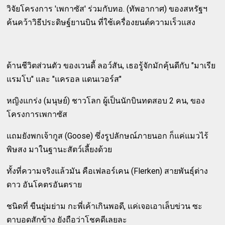
วิจัยโครงการ 'เพกาซัส' ร่วมกับทอ. (ทัพอากาศ) ของสหรัฐฯ
ค้นคว้าวิธีประดิษฐ์ยานบิน ที่ใช้เครื่องยนต์ความเร็วแสง
ด้านชีวิตส่วนตัว ของเวนดี้ ลอว์สัน, เธอรู้จักมักคุ้นดีกับ "มาเรีย
แรมโบ" และ "แครอล แดนเวอร์ส"
หญิงแกร่ง (มนุษย์) ชาวโลก ผู้เป็นนักบินทดสอบ 2 คน, ของ
โครงการเพกาซัส
แถมยังพกเจ้ากูส (Goose) ซึ่งรูปลักษณ์ภายนอก ก็แค่แมวไร้
พิษสง มาในฐานะสัตว์เลี้ยงด้วย
ทั้งที่ความจริงแล้วมัน คือเฟลอร์เคน (Flerken) สายพันธุ์ต่าง
ดาว อันโคตรอันตราย
ชนิดที่ ขืนยุ่มย่าม กะพี่เค้าเกินพอดี, แค่เจอเอาเล็บข่วน ซะ
ตาบอดสักข้าง ยังถือว่าโชคดีเลยละ