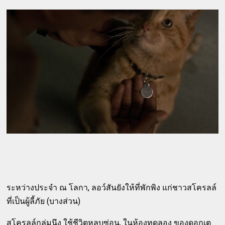
ระหว่างประจำ ณ โลกา, ลอว์สันยังให้ที่พักพิง แก่ชาวสโครลล์
ที่เป็นผู้ลี้ภัย (บางส่วน)
สโครลล์กลุ่มนึง ใช้ชีวิตหลบซ่อน, ในห้องทดลอง ของดอกเต