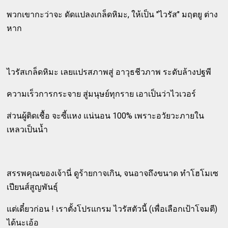
พวกเขากะว่าจะ ดัดแปลงเกล็ดหิมะ, ให้เป็น "ไวรัส" มฤตยู ต่าง
หาก
ไวรัสเกล็ดหิมะ เลยแปรสภาพสู่ อาวุธชีวภาพ ระดับล้างปฐพี
ความเร็วการกระจาย สู่มนุษย์ทุกราย เอาเป็นว่าไวเวอร์
ส่วนผู้ติดเชื้อ จะซี้แหง แน่นอน 100% เพราะอวัยวะภายใน
เหลวเป็นน้ำ
สรรพคุณของเจ้านี่ ดูร้ายกาจเกิน, จนอาจถึงขนาด ทำโฮโมเซ
เปียนส์สูญพันธุ์
แต่เดี๋ยวก่อน ! เราตั้งโปรแกรม ไวรัสตัวนี้ (เพื่อเลือกเป้าโจมตี)
ได้นะเอ้อ