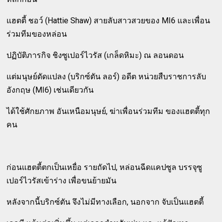
แฮตตี้ ชอว์ (Hattie Shaw) สายลับสาวสวยของ MI6 และเพื่อน
ร่วมทีมของหล่อน
ปฏิบัติภารกิจ ชิงซูเปอร์ไวรัส (เกล็ดหิมะ) ณ ลอนดอน
แต่มนุษย์ดัดแปลง (บริกซ์ตัน ลอร์) อดีต หน่วยสืบราชการลับ
อังกฤษ (MI6) เช่นเดียวกัน
ได้ใช้ศักยภาพ อันเหนือมนุษย์, ฆ่าเพื่อนร่วมทีม ของแฮตตี้ทุก
คน
ก่อนแฮตตี้ตกเป็นเหยื่อ รายถัดไป, หล่อนฉีดแคปซูล บรรจุซู
เปอร์ไวรัสเข้าร่าง เพื่อขนย้ายมัน
หลังจากนี้บริกซ์ตัน จึงไม่มีทางเลือก, นอกจาก จับเป็นแฮตตี้