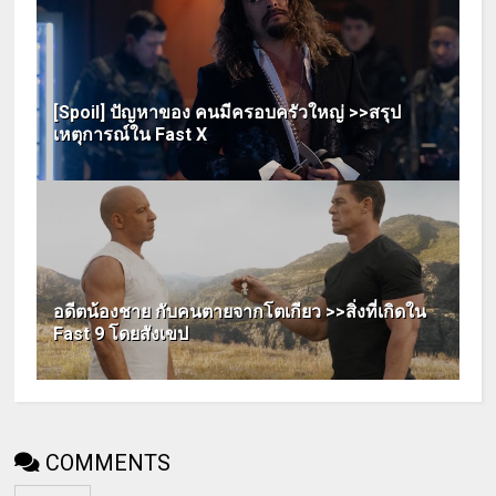
[Spoil] ปัญหาของ คนมีครอบครัวใหญ่ >>สรุป
เหตุการณ์ใน Fast X
อดีตน้องชาย กับคนตายจากโตเกียว >>สิ่งที่เกิดใน
Fast 9 โดยสังเขป
COMMENTS