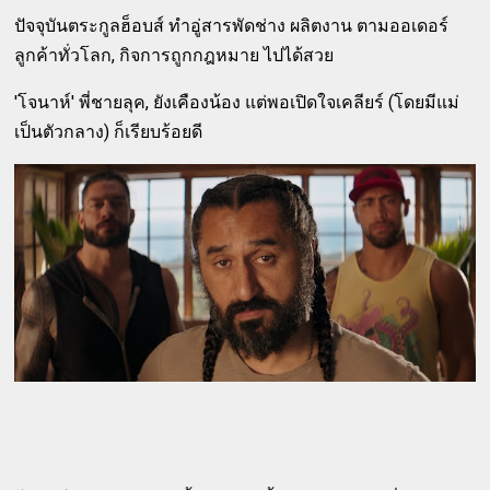
ปัจจุบันตระกูลฮ็อบส์ ทำอู่สารพัดช่าง ผลิตงาน ตามออเดอร์
ลูกค้าทั่วโลก, กิจการถูกกฎหมาย ไปได้สวย
'โจนาห์' พี่ชายลุค, ยังเคืองน้อง แต่พอเปิดใจเคลียร์ (โดยมีแม่
เป็นตัวกลาง) ก็เรียบร้อยดี