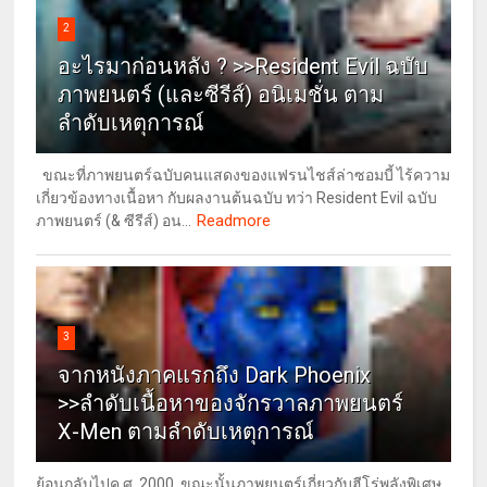
2
อะไรมาก่อนหลัง ? >>Resident Evil ฉบับ
ภาพยนตร์ (และซีรีส์) อนิเมชั่น ตาม
ลำดับเหตุการณ์
ขณะที่ภาพยนตร์ฉบับคนแสดงของแฟรนไชส์ล่าซอมบี้ ไร้ความ
เกี่ยวข้องทางเนื้อหา กับผลงานต้นฉบับ ทว่า Resident Evil ฉบับ
Readmore
ภาพยนตร์ (& ซีรีส์) อน...
3
จากหนังภาคแรกถึง Dark Phoenix
>>ลำดับเนื้อหาของจักรวาลภาพยนตร์
X-Men ตามลำดับเหตุการณ์
ย้อนกลับไปค.ศ. 2000, ขณะนั้นภาพยนตร์เกี่ยวกับฮีโร่พลังพิเศษ