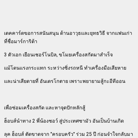
เดคคาร์ดขอการสนันสนุน ด้านอาวุธและยุทธวิธี จากแฟนเก่า
ที่ชื่อมาร์การิต้า
3 ตัวเอก เยือนเชอร์โนบิล, ขโมยเครื่องสกัดมาสำเร็จ
แม้โดนแรงกระแทก ระหว่างซิ่งรถหนี ทำเครื่องมือเสียหาย
และน่าเสียดายที่ อันเดรโกตาย เพราะพยายามสู้กะอีทีออน
เพื่อซ่อมเครื่องสกัด และหาจุดปักหลักสู้
ฮ็อบส์นำทาง 2 พี่น้องชอว์ สู่ประเทศซามัว อันเป็นบ้านเกิด
ลุค ฮ็อบส์ ตัดขาดจาก "ครอบครัว" ร่วม 25 ปี ก่อนจำใจกลับมา