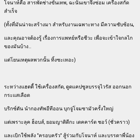
โจนาห์คือ สารพัดช่างขั้นเทพ, ฉะนั้นเขาจึงซ่อม เครื่องสกัด
สำเร็จ
(ทั้งที่มันน่าจะสร้างมา สำหรับงานเฉพาะทาง มีความซับซ้อน,
และคุณอาจต้องรู้ เรื่องการแพทย์หรือชีวะ เพื่อจะเข้าใจกลไก
ของมันบ้าง...
แต่โยนเหตุผลพวกนั้น ทิ้งซะเหอะ)
ระหว่างแฮตตี้ ใช้เครื่องสกัด, ดูดแคปซูลบรรจุไวรัส ออกนอก
กระแสเลือด
บริกซ์ตัน นำกองทัพอีทีออน บุกจู่โจมซามัวครั้งใหญ่
แต่เพราะลุค ฮ็อบส์, ยอมญาติดีกะ เดคคาร์ด ชอว์ (ชั่วคราว)
และเบิกใช้พลัง "ครอบครัว" สู้ร่วมกับโจนาห์ และบรรดาพี่น้อง