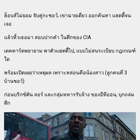
ฮ็อบส์ไม่ยอม จับคู่กะชอว์, เขาฉายเดี่ยว ออกค้นหา แฮตตี้จน
เจอ
แล้วหิ้วเธอมา สอบปากคำ ในตึกของ CIA
เดคคาร์ดพยายาม พาตัวแฮตตี้ไป, แบบไม่สนระเบียบ กฎเกณฑ์
ใด
พร้อมเปิดเผยว่าเหตุผล เพราะหล่อนคือน้องสาว (ลูกคนที่ 3
บ้านชอว์)
ก่อนบริกซ์ตัน ลอร์ และกลุ่มทหารรับจ้าง ของอีทีออน, บุกถล่ม
ตึก