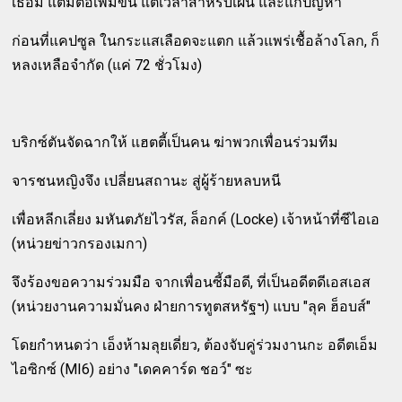
เธอมี แต้มต่อเพิ่มขึ้น แต่เวลาสำหรับเผ่น และแก้ปัญหา
ก่อนที่แคปซูล ในกระแสเลือดจะแตก แล้วแพร่เชื้อล้างโลก, ก็
หลงเหลือจำกัด (แค่ 72 ชั่วโมง)
บริกซ์ตันจัดฉากให้ แฮตตี้เป็นคน ฆ่าพวกเพื่อนร่วมทีม
จารชนหญิงจึง เปลี่ยนสถานะ สู่ผู้ร้ายหลบหนี
เพื่อหลีกเลี่ยง มหันตภัยไวรัส, ล็อกค์ (Locke) เจ้าหน้าที่ซีไอเอ
(หน่วยข่าวกรองเมกา)
จึงร้องขอความร่วมมือ จากเพื่อนซี้มือดี, ที่เป็นอดีตดีเอสเอส
(หน่วยงานความมั่นคง ฝ่ายการทูตสหรัฐฯ) แบบ "ลุค ฮ็อบส์"
โดยกำหนดว่า เอ็งห้ามลุยเดี่ยว, ต้องจับคู่ร่วมงานกะ อดีตเอ็ม
ไอซิกซ์ (MI6) อย่าง "เดคคาร์ด ชอว์" ซะ