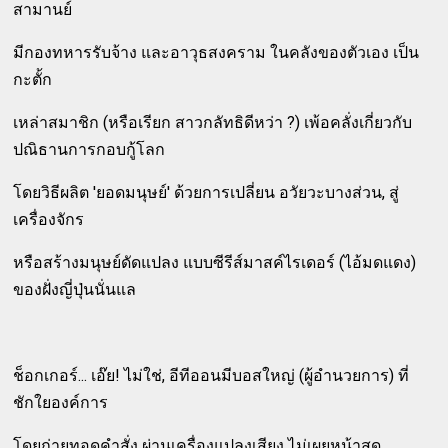
สามานย์
มีกองทหารรับจ้าง และอาวุธสงคราม ในคลังของตัวเอง เป็น
กะตั้ก
เหล่าสมาชิก (หรือเรียก สาวกลัทธิดีหว่า ?) เพ้อคลั่งเกี่ยวกับ
ปณิธานการกอบกู้โลก
โดยวิธีผลิต 'ยอดมนุษย์' ด้วยการเปลี่ยน อวัยวะบางส่วน, สู่
เครื่องจักร
หรือสร้างมนุษย์ดัดแปลง แบบซีรีส์มาสค์ไรเดอร์ (ไอ้มดแดง)
ของฝั่งญี่ปุ่นนั่นแล
ช็อกเกอร์... เอ๊ย! ไม่ใช่, อีทีออนมีบอสใหญ่ (ผู้อำนวยการ) ที่
ชักใยองค์การ
โดยถ่ายทอดคำสั่ง ผ่านเครื่องแปลงเสียง ไม่เผยหน้าสด