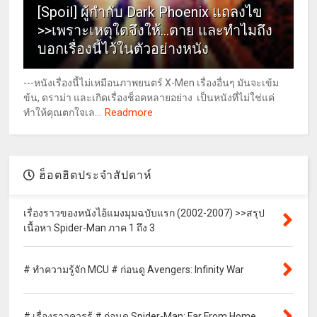
[Spoil] ผู้กำกับ Dark Phoenix แถลงไข
>>เพราะเหตุใดจึงให้...ตาย และทำไมถึง
บอกเรื่องนี้ไว้ในตัวอย่างหนัง
---หนังเรื่องนี้ไม่เหมือนภาพยนตร์ X-Men เรื่องอื่นๆ มันจะเข้ม
ข้น, ดราม่า และเกิดเรื่องช็อคหลายอย่าง เป็นหนังที่ไม่ใช่แค่
Readmore
ทำให้คุณตกใจเล...
ฮ็อตฮิตประจำสัปดาห์
เรื่องราวของหนังไอ้แมงมุมฉบับแรก (2002-2007) >>สรุป
เนื้อหา Spider-Man ภาค 1 ถึง 3
# ทำความรู้จัก MCU # ก่อนดู Avengers: Infinity War
# เรื่องราวควรรู้ # ก่อนดู Spider-Man: Far From Home