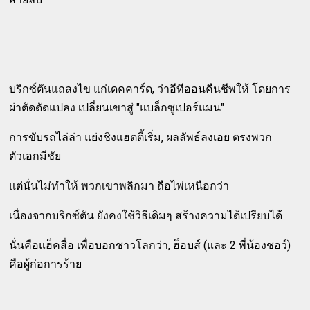
บริกซ์ตันแถลงไข แก่เดคคาร์ด, ว่าอีทีออนคืนชีพให้ โดยการ
ผ่าตัดดัดแปลง เปลี่ยนเขาสู่ "แบล็กซูเปอร์แมน"
การขับรถไล่ล่า แย่งชิงแฮตตี้เริ่ม, ผลลัพธ์ลงเอย ตรงพวก
ตัวเอกมีชัย
แต่นั่นไม่ทำให้ พวกเขาพลิกมา ถือไพ่เหนือกว่า
เนื่องจากบริกซ์ตัน ยังคงใช้วิธีเดิมๆ สร้างความได้เปรียบได้
นั่นคือแฮ็คสื่อ เพื่อบอกชาวโลกว่า, ฮ็อบส์ (และ 2 พี่น้องชอว์)
คือผู้ก่อการร้าย