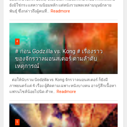
ยังมิใช่กระแสความนิยมหลัก แต่หนังรวมพลเหล่ามนุษย์กลาย
Readmore
พันธุ์ ซึ่งกล่าวถึงผู้คนที่...
4
# ก่อน Godzilla vs. Kong # เรื่องราว
ของจักรวาลมอนสเตอร์ ตามลำดับ
เหตุการณ์
ต่อให้นับรวม Godzilla vs. Kong จักรวาลมอนสเตอร์ ก็ยังมี
ภาพยนตร์แค่ 4 เรื่อง ผู้ติดตามเฉพาะหนังบางคน อาจรู้สึกเนื้อหา
Readmore
แฟรนไชส์น้อยไปนิด สำห...
5