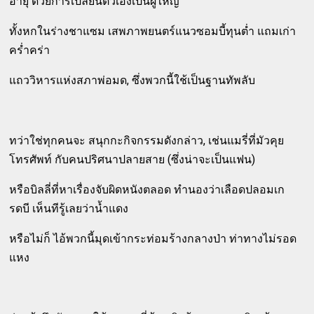
อายุ ด้วยการเปลี่ยนตัวเองเป็นผู้ใหญ่
ทั้งหกในร่างชาแซม เสพภาพยนตร์แนวซอมบี้ทุนต่ำ แถมเก่า
คร่ำคร่า
แถววิหารแห่งสภาพ่อมด, ซึ่งพวกนี้ใช้เป็นฐานทัพลับ
ทว่าใช่ทุกคนจะ สนุกกะกิจกรรมดังกล่าว, เช่นแมรี่ที่มัวคุย
โทรศัพท์ กับคนปริศนาปลายสาย (ซึ่งน่าจะเป็นแฟน)
หรือบิลลี่ที่หาเรื่องจับผิดหนังตลอด ทำนองว่าเลือดปลอมเก
รดบี เห็นทีรู้เลยว่าน้ำแดง
หรือไม่ก็ ไอ้พวกนี้มุดเข้ากระท่อมร้างกลางป่า ท่าทางไม่รอด
แหง