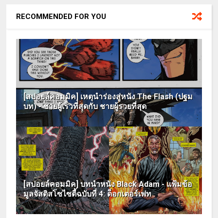
RECOMMENDED FOR YOU
[สปอยล์คอมมิค] เหตุนำร่องสู่หนัง The Flash (ปฐม
บท) - ชายผู้เร็วที่สุดกับ ชายผู้รวยที่สุด
[สปอยล์คอมมิค] บทนำหนัง Black Adam - แฟ้มข้อ
มูลจัสติสโซไซตี้ฉบับที่ 4: ด็อกเตอร์เฟท