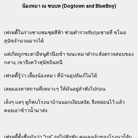
น้องหมา ณ ชนบท (Dogtown and BlueBoy)
เฟรดดี้ในร่างชาแซมชุดสีฟ้า ช่วยตำรวจจับกุมชายที่ ขโมย
สุนัขจำนวนมากได้
แต่เกิดถูกชะตาอีหนูตัวนึงเข้า ขณะหมาต๋ากะลังตรวจสอบของ
กลาง, เขาจึงคว้าสุนัขบินหนี
เฟรดดี้รู้ว่า เลี้ยงน้องหมา ที่บ้านอุปถัมภ์ไม่ได้
เลยมองหาสถานที่เหมาะๆ ให้มันอยู่ลำพังไปก่อน
เล็งๆ แลๆ ดูก็พบโรงนาบ้านนอกเงียบสงัด, จึงหย่อนไว้ แล้ว
คอยเอาข้าวน้ำมาส่ง
เฟรดดี้ตั้งชื่อมันว่า "บลู" อยู่ไปสักพัก คุณลุงเจ้าของโรงนาก็จับ