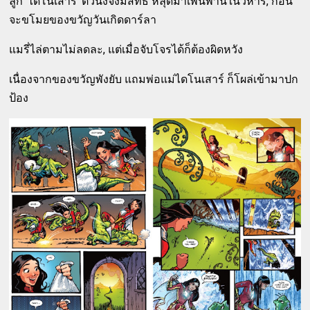
ลูก 'ไดโนเสาร์' ตัวนึงจึงมีสิทธิ์ หลุดมาเพ่นพ่านในวิหาร, ก่อน
จะขโมยของขวัญวันเกิดดาร์ลา
แมรี่ไล่ตามไม่ลดละ, แต่เมื่อจับโจรได้ก็ต้องผิดหวัง
เนื่องจากของขวัญพังยับ แถมพ่อแม่ไดโนเสาร์ ก็โผล่เข้ามาปก
ป้อง