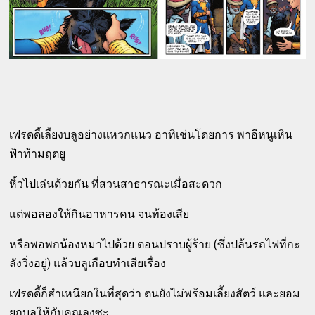
เฟรดดี้เลี้ยงบลูอย่างแหวกแนว อาทิเช่นโดยการ พาอีหนูเหิน
ฟ้าท้ามฤตยู
หิ้วไปเล่นด้วยกัน ที่สวนสาธารณะเมื่อสะดวก
แต่พอลองให้กินอาหารคน จนท้องเสีย
หรือพอพกน้องหมาไปด้วย ตอนปราบผู้ร้าย (ซึ่งปล้นรถไฟที่กะ
ลังวิ่งอยู่) แล้วบลูเกือบทำเสียเรื่อง
เฟรดดี้ก็สำเหนียกในที่สุดว่า ตนยังไม่พร้อมเลี้ยงสัตว์ และยอม
ยกบลูให้กับคุณลุงซะ