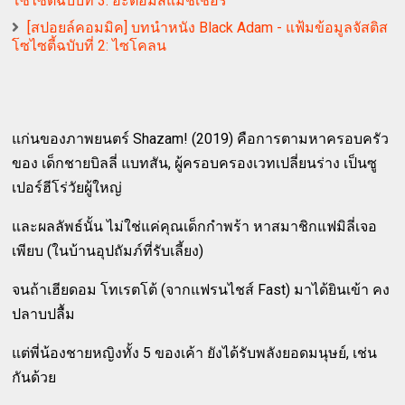
โซไซตี้ฉบับที่ 3: อะตอมสแมชเชอร์
[สปอยล์คอมมิค] บทนำหนัง Black Adam - แฟ้มข้อมูลจัสติส
โซไซตี้ฉบับที่ 2: ไซโคลน
แก่นของภาพยนตร์ Shazam! (2019) คือการตามหาครอบครัว
ของ เด็กชายบิลลี่ แบทสัน, ผู้ครอบครองเวทเปลี่ยนร่าง เป็นซู
เปอร์ฮีโร่วัยผู้ใหญ่
และผลลัพธ์นั้น ไม่ใช่แค่คุณเด็กกำพร้า หาสมาชิกแฟมิลี่เจอ
เพียบ (ในบ้านอุปถัมภ์ที่รับเลี้ยง)
จนถ้าเฮียดอม โทเรตโต้ (จากแฟรนไชส์ Fast) มาได้ยินเข้า คง
ปลาบปลื้ม
แต่พี่น้องชายหญิงทั้ง 5 ของเค้า ยังได้รับพลังยอดมนุษย์, เช่น
กันด้วย