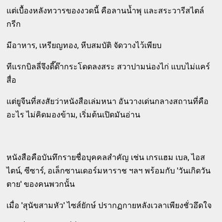
แต่เบื้องหลังทวารของงวดนี้ คือลานน้ำพุ และสระวารีสไตล์
กรีก
มีอาหาร, เหรียญทอง, หีบสมบัติ จัดวางไว้เพียบ
ทีแรกบิลลี่จึงดี๊ด๊ากระโดดลงสระ สวาปามน่องไก่ แบบไม่แคร์
สื่อ
แต่ยูจีนที่สงสัยว่าหนังสือเล่มหนา อันวางเด่นกลางสถานที่คือ
อะไร ไม่คิดมองข้าม, เริ่มต้นเปิดมันอ่าน
หนังสือคือบันทึกรายชื่อบุคคลสำคัญ เช่น เกรแฮม เบล, ไอส
ไตน์, ซีซาร์, อเล็กซานเดอร์มหาราช ฯลฯ พร้อมกับ 'วันเกิดวัน
ตาย' ของคนพวกนั้น
เมื่อ 'สุนัขสามหัว' ไซส์ยักษ์ ปรากฏกายหลังเวลาเพียงชั่วอึดใจ