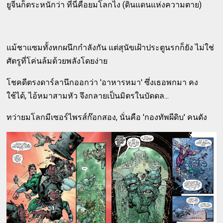
ยูจีนก็ตระหนักว่า ที่นี่คือยมโลกไง (ดินแดนแห่งความตาย)
แม้ชาแซมทั้งหกผนึกกำลังกัน แต่สุนัขเฝ้าประตูนรกก็ยัง ไม่ใช่
ศัตรูที่โค่นล้มด้วยพลังโดยง่าย
โชคดีตรงดาร์ลานึกออกว่า 'อาหารหมา' ซึ่งเธอพกมา คง
ใช้ได้, ไอ้หมาสามหัว จึงกลายเป็นมิตรในบัดดล...
ทว่ายมโลกมีเซอร์ไพรส์ก๊อกสอง, นั่นคือ 'กองทัพผีดิบ' คนดัง