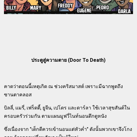
ประตูสู่ความตาย (Door To Death)
คาดว่าตอนนี้เหตุเกิด ณ ช่วงคริสมาสต์ เพราะมีฉากพูดถึง
ซานตาคลอส
บิลลี่, แมรี่, เฟร็ดดี้, ยูจีน, เปโดร และดาร์ลา ใช้เวลาสุขสันต์ใน
ครอบครัวร่วมกัน ตามแผนมูฟวี่ไนท์นอนดึกดูหนัง
ซึ่งเนื่องจาก "เด็กดีควรเข้านอนแต่หัวค่ำ" ดังนั้นพวกเขาจึงโกง