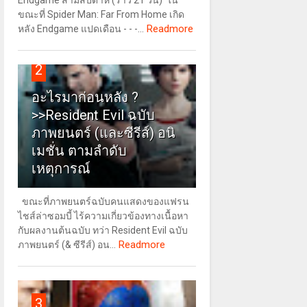
Endgame สามสัปดาห์ (ราว 21 วัน) ใน
ขณะที่ Spider Man: Far From Home เกิด
Readmore
หลัง Endgame แปดเดือน - - -...
2
อะไรมาก่อนหลัง ?
>>Resident Evil ฉบับ
ภาพยนตร์ (และซีรีส์) อนิ
เมชั่น ตามลำดับ
เหตุการณ์
ขณะที่ภาพยนตร์ฉบับคนแสดงของแฟรน
ไชส์ล่าซอมบี้ ไร้ความเกี่ยวข้องทางเนื้อหา
กับผลงานต้นฉบับ ทว่า Resident Evil ฉบับ
Readmore
ภาพยนตร์ (& ซีรีส์) อน...
3