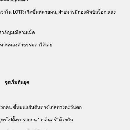
่งกว่าใน LOTR เกิดขึ้นหลายหน, ฝ่ายมารมีกองทัพบัลร็อก และ
มหาอัญมณีสามเม็ด
นแหวนทองคำธรรมดาได้เลย
จุดเริ่มต้นยุค
วกตน ขึ้นบนแผ่นดินห่างไกลทางตะวันตก
ุทรไปตั้งรกรากบน "วาลินอร์" ด้วยกัน