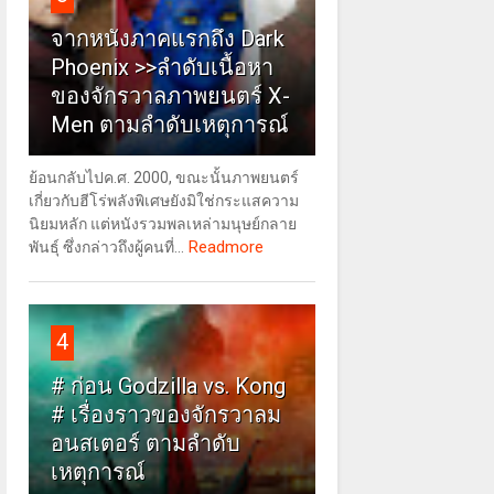
จากหนังภาคแรกถึง Dark
Phoenix >>ลำดับเนื้อหา
ของจักรวาลภาพยนตร์ X-
Men ตามลำดับเหตุการณ์
ย้อนกลับไปค.ศ. 2000, ขณะนั้นภาพยนตร์
เกี่ยวกับฮีโร่พลังพิเศษยังมิใช่กระแสความ
นิยมหลัก แต่หนังรวมพลเหล่ามนุษย์กลาย
Readmore
พันธุ์ ซึ่งกล่าวถึงผู้คนที่...
4
# ก่อน Godzilla vs. Kong
# เรื่องราวของจักรวาลม
อนสเตอร์ ตามลำดับ
เหตุการณ์