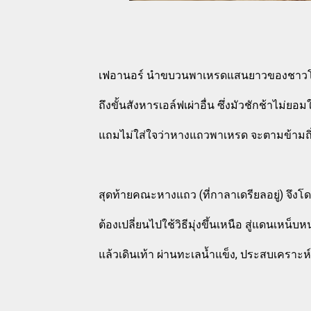
เฟอานอร์ นำขบวนพาเหรดแสนยาวของชาวโนล
ถึงขั้นสังหารเอล์ฟเผ่าอื่น ซึ่งมัวชักช้าไม่
แถมไม่ใส่ใจว่าหางแถวพาเหรด จะตามข้ามถิ
สุดท้ายคณะหางแถว (ที่กาลาเดรียลอยู่) จึงโดนท
ต้องเปลี่ยนไปใช้วิธีมุ่งขึ้นเหนือ สู่แดนเหน็บ
แล้วเดินเท้า ผ่านทะเลน้ำแข็ง, ประสบเคราะห