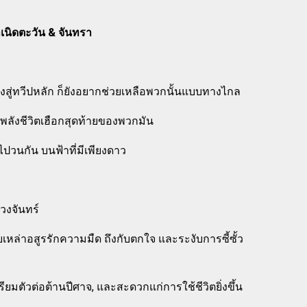
เนิดตะวัน & จันทรา
ุ่งสู่ทวีปหลัก ก็ยังอยากช่วยเหลือพวกนั้นแบบทางไกล
ลังชีวิตเฮือกสุดท้ายของพวกมัน
ไปวนกัน บนฟ้าที่มีเพียงดาว
วงจันทร์
เหล่าอสูรรักความมืด ถึงกับตกใจ และระงับการซี้ซั้ว
รียมตัวต่อต้านปีศาจ, และสะดวกแก่การใช้ชีวิตยิ่งขึ้น