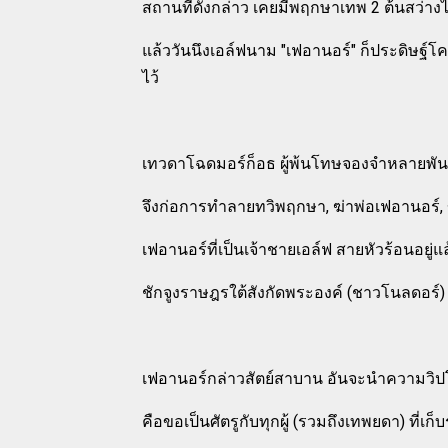
สถานที่ดังกล่าว เคยมีพฤกษาเทพ 2 ต้นสว่าง
แล้ววันนึงเอล์ฟนาม "เฟอานอร์" ก็ประดิษฐ์โค
ไว้
เทวดาโฉดมอร์ก็อธ ผู้พ้นโทษจองจำหลายพั
จึงก่อการทำลายทวิพฤกษา, ฆ่าพ่อเฟอานอร์, ข
เฟอานอร์ที่เป็นเจ้าชายเอล์ฟ สายหัวร้อนอยู่
ชักจูงราษฎรใต้สังกัดพระองค์ (ชาวโนลดอร์)
เฟอานอร์กล่าวสัตย์สาบาน อันจะนำความวิปโย
คือขอเป็นศัตรูกับทุกผู้ (รวมถึงเทพยดา) ที่เ