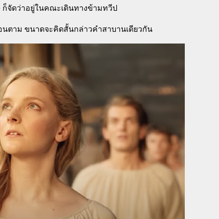
ว) ก็จัดว่าอยู่ในคณะเดินทางข้ามทวีป
วร้อนตาม ขนาดจะคิดสั้นกล่าวคำสาบานเดียวกัน