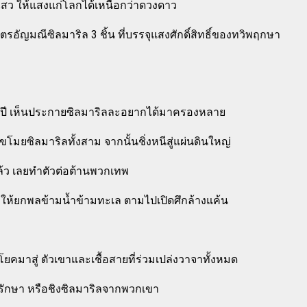
ไสว ให้แสงแก่โลกได้เหนือกว่าดวงดาว
ตรอัญมณีซิลมาริล 3 ชิ้น ที่บรรจุแสงศักดิ์สิทธิ์ของทวิพฤกษา
นปี เห็นประกายซิลมาริลละอยากได้มาครองหลาย
โมยซิลมาริลทั้งสาม จากนั้นชิ่งหนีสู่แผ่นดินใหญ่
แล้ว เลยทำตัวต่อต้านพวกเทพ
 ให้ยกพลข้ามน้ำข้ามทะเล ตามไปเปิดศึกล้างแค้น
คมาสู่ ตัวเขาและเชื้อสายที่ร่วมเปล่งวาจาทั้งหมด
ก็บรักษา หรือชิงซิลมาริลจากพวกเขา