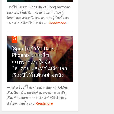
ต่อให้นับรวม Godzilla vs. Kong จักรวาลม
อนสเตอร์ ก็ยังมีภาพยนตร์แค่ 4 เรื่อง ผู้
ติดตามเฉพาะหนังบางคน อาจรู้สึกเนื้อหา
Readmore
แฟรนไชส์น้อยไปนิด สำห...
5
[Spoil] ผู้กำกับ Dark
Phoenix แถลงไข
>>เพราะเหตุใดจึง
ให้...ตาย และทำไมถึงบอก
เรื่องนี้ไว้ในตัวอย่างหนัง
---หนังเรื่องนี้ไม่เหมือนภาพยนตร์ X-Men
เรื่องอื่นๆ มันจะเข้มข้น, ดราม่า และเกิด
เรื่องช็อคหลายอย่าง เป็นหนังที่ไม่ใช่แค่
Readmore
ทำให้คุณตกใจเล...