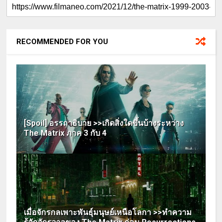
RECOMMENDED FOR YOU
[Spoil] อรรถาธิบาย >>เกิดสิ่งใดขึ้นบ้างระหว่าง
The Matrix ภาค 3 กับ 4
เมื่อจักรกลเพาะพันธุ์มนุษย์เหนือโลกา >>ทำความ