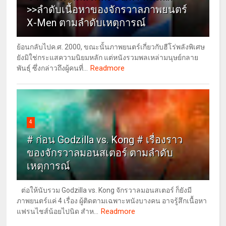
>>ลำดับเนื้อหาของจักรวาลภาพยนตร์
X-Men ตามลำดับเหตุการณ์
ย้อนกลับไปค.ศ. 2000, ขณะนั้นภาพยนตร์เกี่ยวกับฮีโร่พลังพิเศษ
ยังมิใช่กระแสความนิยมหลัก แต่หนังรวมพลเหล่ามนุษย์กลาย
Readmore
พันธุ์ ซึ่งกล่าวถึงผู้คนที่...
4
# ก่อน Godzilla vs. Kong # เรื่องราว
ของจักรวาลมอนสเตอร์ ตามลำดับ
เหตุการณ์
ต่อให้นับรวม Godzilla vs. Kong จักรวาลมอนสเตอร์ ก็ยังมี
ภาพยนตร์แค่ 4 เรื่อง ผู้ติดตามเฉพาะหนังบางคน อาจรู้สึกเนื้อหา
Readmore
แฟรนไชส์น้อยไปนิด สำห...