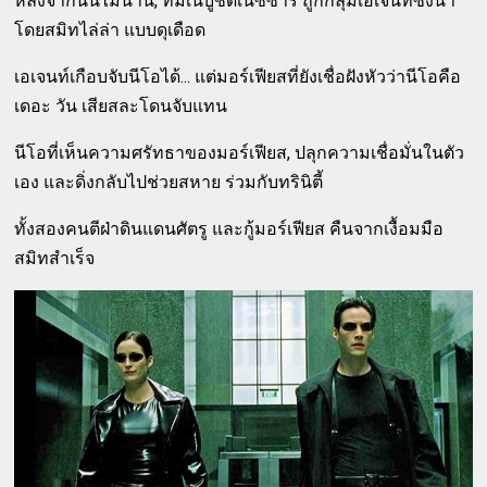
หลังจากนั้นไม่นาน, ทีมเนบูชัดเนซซาร์ ถูกกลุ่มเอเจนท์ซึ่งนำ
โดยสมิทไล่ล่า แบบดุเดือด
เอเจนท์เกือบจับนีโอได้... แต่มอร์เฟียสที่ยังเชื่อฝังหัวว่านีโอคือ
เดอะ วัน เสียสละโดนจับแทน
นีโอที่เห็นความศรัทธาของมอร์เฟียส, ปลุกความเชื่อมั่นในตัว
เอง และดิ่งกลับไปช่วยสหาย ร่วมกับทรินิตี้
ทั้งสองคนตีฝ่าดินแดนศัตรู และกู้มอร์เฟียส คืนจากเงื้อมมือ
สมิทสำเร็จ