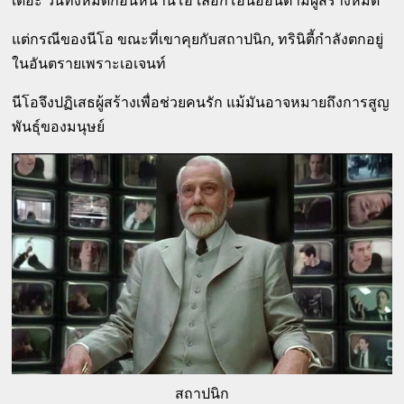
เดอะ วันทั้งหมดก่อนหน้านีโอ เลือกโอนอ่อนตามผู้สร้างหมด
แต่กรณีของนีโอ ขณะที่เขาคุยกับสถาปนิก, ทรินิตี้กำลังตกอยู่
ในอันตรายเพราะเอเจนท์
นีโอจึงปฏิเสธผู้สร้างเพื่อช่วยคนรัก แม้มันอาจหมายถึงการสูญ
พันธุ์ของมนุษย์
สถาปนิก