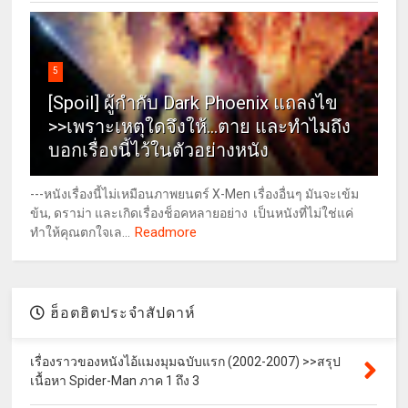
5
[Spoil] ผู้กำกับ Dark Phoenix แถลงไข
>>เพราะเหตุใดจึงให้...ตาย และทำไมถึง
บอกเรื่องนี้ไว้ในตัวอย่างหนัง
---หนังเรื่องนี้ไม่เหมือนภาพยนตร์ X-Men เรื่องอื่นๆ มันจะเข้ม
ข้น, ดราม่า และเกิดเรื่องช็อคหลายอย่าง เป็นหนังที่ไม่ใช่แค่
Readmore
ทำให้คุณตกใจเล...
ฮ็อตฮิตประจำสัปดาห์
เรื่องราวของหนังไอ้แมงมุมฉบับแรก (2002-2007) >>สรุป
เนื้อหา Spider-Man ภาค 1 ถึง 3