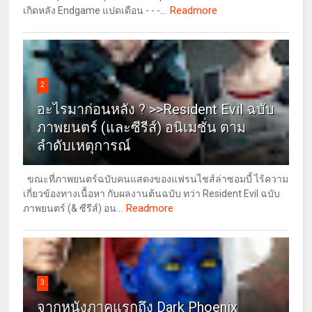
Readmore
เกิดหลัง Endgame แปดเดือน - - -...
2
อะไรมาก่อนหลัง ? >>Resident Evil ฉบับ
ภาพยนตร์ (และซีรีส์) อนิเมชั่น ตาม
ลำดับเหตุการณ์
ขณะที่ภาพยนตร์ฉบับคนแสดงของแฟรนไชส์ล่าซอมบี้ ไร้ความ
เกี่ยวข้องทางเนื้อหา กับผลงานต้นฉบับ ทว่า Resident Evil ฉบับ
Readmore
ภาพยนตร์ (& ซีรีส์) อน...
3
จากหนังภาคแรกถึง Dark Phoenix