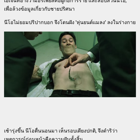
เอเจนท์อ้างว่ามอร์เฟียสคือผู้ก่อการร้าย และสอบสวนนีโอ,
เพื่อล้วงข้อมูลเกี่ยวกับชายปริศนา
นีโอไม่ยอมปริปากบอก จึงโดนฝัง 'หุ่นยนต์แมลง' ลงในร่างกาย
เช้ารุ่งขึ้น นีโอตื่นนอนมา เห็นรอบเตียงปกติ, จึงดำริว่า
เหตุการณ์ก่อนหน้าคือความฝันทั้งสิ้น