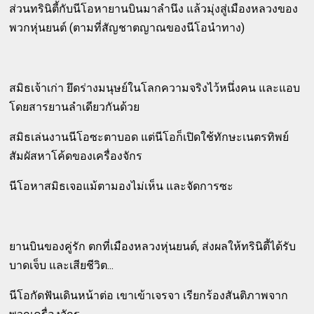
ส่วนทรินิตี้กับนีโอหายานบินมาลำนึง แล้วมุ่งสู่เมืองหลวงของ
พวกหุ่นยนต์ (ตามที่สัญชาตญาณของนีโอนำทาง)
สมิธเจ้าเก่า ยึดร่างมนุษย์ในโลกความจริงไว้หนึ่งคน และแอบ
โดยสารยานลำเดียวกันด้วย
สมิธเล่นงานนีโอซะตาบอด แต่นีโอก็เปิดใช้ทักษะเนตรทิพย์
สัมผัสหาโค้ดของเครื่องจักร
นีโอหาสมิธเจอแม้ตามองไม่เห็น และจัดการซะ
ยานบินของคู่รัก ตกที่เมืองหลวงหุ่นยนต์, ส่งผลให้ทรินิตี้ได้รับ
บาดเจ็บ และเสียชีวิต...
นีโอกัดฟันเดินหน้าต่อ เขาเข้าเจรจา เรียกร้องสันติภาพจาก