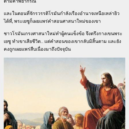
ตามคำพยากรณ์
และในตอนที่จักรวรรดิโรมันกำลังเรืองอำนาจเหนือเหล่ายิว
ได้ที่, พระเยซูก็เผยแพร่คำสอนศาสนาใหม่ของเขา
ชาวโรมันเกรงศาสนาใหม่ทำผู้คนแข็งข้อ จึงตรึงกางเขนพระ
เยซู ทำเขาเสียชีวิต... แต่คำสอนของเขากลับมิสิ้นตาม และยัง
คงถูกเผยแพร่สืบเนื่องมาถึงปัจจุบัน