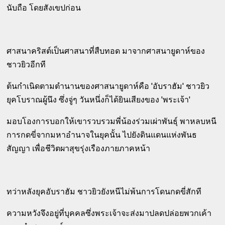
นับถือ โดยสังเขปก่อน
ศาสนาคริสต์เป็นศาสนาที่สืบทอด มาจากศาสนายูดาห์ของ
ชาวยิวอีกที
ต้นกำเนิดตามตำนานของศาสนายูดาห์คือ 'อับราฮัม' ชาวยิว
ยุคโบราณผู้นึง ซึ่งจู่ๆ วันหนึ่งก็ได้ยินเสียงของ 'พระเจ้า'
มอบโองการบอกให้เขารวบรวมพี่น้องร่วมเผ่าพันธุ์ พาหลบหนี
การกดขี่จากมหาอำนาจในยุคนั้น ไปยังดินแดนแห่งพันธ
สัญญา เพื่อชีวิตผาสุขรุ่งเรืองภายภาคหน้า
ทว่าหลังยุคอับราฮัม ชาวยิวยังหนีไม่พ้นการโดนกดขี่สักที
ความหวังจึงอยู่ที่บุคคลซึ่งพระเจ้าจะส่งมาปลดปล่อยพวกเค้า