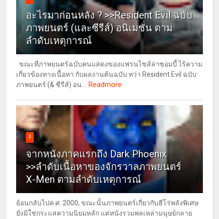
อะไรมาก่อนหลัง ? >>Resident Evil ฉบับ
ภาพยนตร์ (และซีรีส์) อนิเมชั่น ตาม
ลำดับเหตุการณ์
ขณะที่ภาพยนตร์ฉบับคนแสดงของแฟรนไชส์ล่าซอมบี้ ไร้ความ
เกี่ยวข้องทางเนื้อหา กับผลงานต้นฉบับ ทว่า Resident Evil ฉบับ
Readmore
ภาพยนตร์ (& ซีรีส์) อน...
3
จากหนังภาคแรกถึง Dark Phoenix
>>ลำดับเนื้อหาของจักรวาลภาพยนตร์
X-Men ตามลำดับเหตุการณ์
ย้อนกลับไปค.ศ. 2000, ขณะนั้นภาพยนตร์เกี่ยวกับฮีโร่พลังพิเศษ
ยังมิใช่กระแสความนิยมหลัก แต่หนังรวมพลเหล่ามนุษย์กลาย