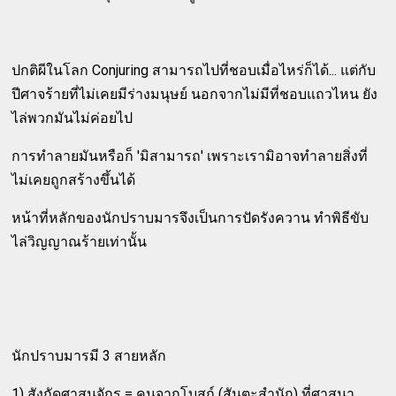
ปกติผีในโลก Conjuring สามารถไปที่ชอบเมื่อไหร่ก็ได้... แต่กับ
ปีศาจร้ายที่ไม่เคยมีร่างมนุษย์ นอกจากไม่มีที่ชอบแถวไหน ยัง
ไล่พวกมันไม่ค่อยไป
การทำลายมันหรือก็ 'มิสามารถ' เพราะเรามิอาจทำลายสิ่งที่
ไม่เคยถูกสร้างขึ้นได้
หน้าที่หลักของนักปราบมารจึงเป็นการปัดรังควาน ทำพิธีขับ
ไล่วิญญาณร้ายเท่านั้น
นักปราบมารมี 3 สายหลัก
1) สังกัดศาสนจักร = คนจากโบสถ์ (สันตะสำนัก) ที่ศาสนา