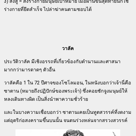
3) สิงสู่ = สิงร่างกายมนุษย์เป้าหมาย เมื่อผ่านขั้นสุดท้ายนี้ก็ใช้
ร่างกายที่ยึดสำเร็จ ไปล่าฆ่าคนตามชอบได้
วาลัค
ประวัติวาลัค มีเชิงอรรถที่เกี่ยวข้องกับตำนานและศาสนา
มากกว่ามารดาดๆ ตัวอื่น
วาลัคคือ 1 ใน 72 ปีศาจของโซโลมอน, ในหนังบอกว่าเจ้านี่คือ
ซาตาน (หมายถึงปฏิปักษ์ของพระเจ้า) ซึ่งคอยชักจูงมนุษย์ให้
หลงเดินทางผิด เป็นสิ่งนำพาความชั่วร้าย
และในบางความเชื่อบอกว่า ซาตานเคยเป็นทูตสวรรค์ที่งดงาม
แต่อุตริก่อสงครามขึ้นบนนั้น จนตนร่วงหล่นจากสรวงสวรรค์