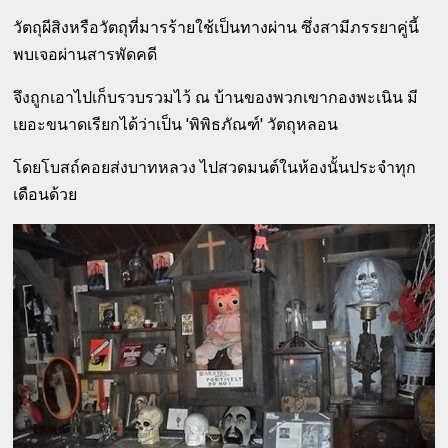
วัตถุผีสิงหรือวัตถุที่มารร้ายใช้เป็นทางผ่าน ซึ่งสามีภรรยาคู่นี้
พบเจอผ่านสารพัดคดี
จึงถูกเอาไปเก็บรวบรวมไว้ ณ บ้านของพวกเขากองพะเนิน มี
เยอะขนาดเรียกได้ว่าเป็น 'พิพิธภัณฑ์' วัตถุหลอน
โดยโบสถ์คอยส่งบาทหลวง ไปสวดมนต์ในห้องนั้นประจำทุก
เดือนด้วย