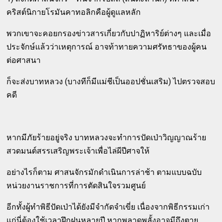
คริสต์นิกายโรมันคาทอลิกคือผู้ดูแลหลัก
พวกเขาจะคอยกรองข่าวสารเกี่ยวกับปาฏิหาริย์ต่างๆ และเมื่อ
ประจักษ์แล้วว่าเหตุการณ์ อาจท้าทายความศรัทธาของผู้คน
ต่อศาสนา
ก็จะส่งบาทหลวง (บางทีก็มีแม่ชีเป็นออปชั่นเสริม) ไปตรวจสอบ
คดี
หากมีภัยร้ายอยู่จริง บาทหลวงจะทำการปัดเป่าวิญญาณร้าย
สวดมนต์สรรเสริญพระเจ้าเพื่อไล่ผีปีศาจให้
อย่างไรก็ตาม ศาสนจักรมักดำเนินการล่าช้า ตามแบบฉบับ
หน่วยงานราชการที่การตัดสินใจรวมศูนย์
อีกทั้งผู้ทำพิธีปัดเป่าได้ยังมีจำกัดจำเขี่ย เนื่องจากพิธีกรรมเก่า
แก่นี่ต้องใช้เวลาฝึกฝนหลายปี หากพลาดพลั้งอาจมีถึงตาย