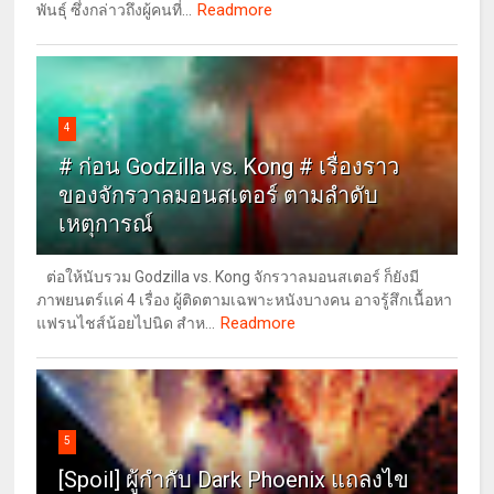
Readmore
พันธุ์ ซึ่งกล่าวถึงผู้คนที่...
4
# ก่อน Godzilla vs. Kong # เรื่องราว
ของจักรวาลมอนสเตอร์ ตามลำดับ
เหตุการณ์
ต่อให้นับรวม Godzilla vs. Kong จักรวาลมอนสเตอร์ ก็ยังมี
ภาพยนตร์แค่ 4 เรื่อง ผู้ติดตามเฉพาะหนังบางคน อาจรู้สึกเนื้อหา
Readmore
แฟรนไชส์น้อยไปนิด สำห...
5
[Spoil] ผู้กำกับ Dark Phoenix แถลงไข