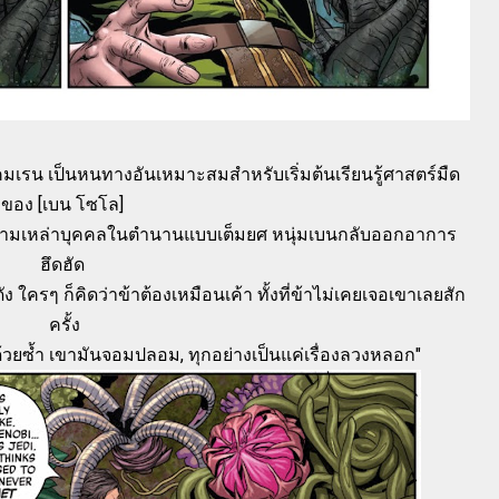
เรน เป็นหนทางอันเหมาะสมสำหรับเริ่มต้นเรียนรู้ศาสตร์มืด
ของ [เบน โซโล]
ตั้งตามเหล่าบุคคลในตำนานแบบเต็มยศ หนุ่มเบนกลับออกอาการ
ฮึดฮัด
่งดัง ใครๆ ก็คิดว่าข้าต้องเหมือนเค้า ทั้งที่ข้าไม่เคยเจอเขาเลยสัก
ครั้ง
้วยซ้ำ เขามันจอมปลอม, ทุกอย่างเป็นแค่เรื่องลวงหลอก"