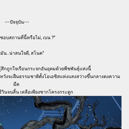
---ปัจจุบัน---
ชอบสถานที่นี้หรือไม่, เบน ?"
"มัน...น่าสนใจดี, สโนค"
ู้สึกถูกใจเรือนกระจกอันอุดมด้วยพืชพันธุ์แห่งนี้
าะหวังจะฝืนธรรมชาติตั้งโอเอซิสแห่งแสงสว่างขึ้นกลางดงความ
มืด
นชีวินจนสิ้น เหลือเพียงซากโครงกระดูก