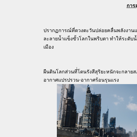
การล
ปรากฏการณ์ที่ดวงตะวันปล่อยคลื่นพลังงานแ
ละลายน้ำแข็งขั้วโลกในพริบตา ทำให้ระดับน้ำท
เมือง
ผืนดินโลกส่วนที่่โดนรังสีสุริยะหนักจะกล
อากาศแปรปรวน-
อากาศร้อนรุนแรง