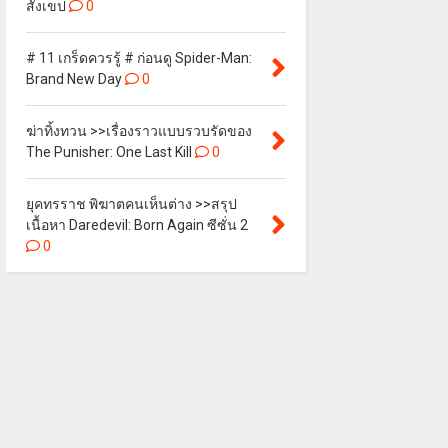
สังเขป
0
# 11 เกร็ดควรรู้ # ก่อนดู Spider-Man:
Brand New Day
0
ฆ่าทิ้งทวน >>เรื่องราวแบบรวบรัดของ
The Punisher: One Last Kill
0
ยุคทรราช พิฆาตคนเห็นต่าง >>สรุป
เนื้อหา Daredevil: Born Again ซีซั่น 2
0