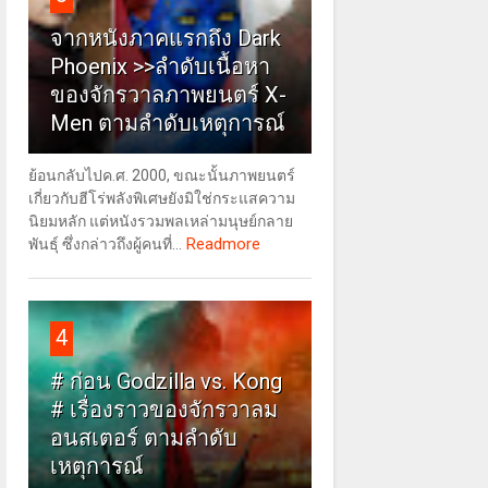
จากหนังภาคแรกถึง Dark
Phoenix >>ลำดับเนื้อหา
ของจักรวาลภาพยนตร์ X-
Men ตามลำดับเหตุการณ์
ย้อนกลับไปค.ศ. 2000, ขณะนั้นภาพยนตร์
เกี่ยวกับฮีโร่พลังพิเศษยังมิใช่กระแสความ
นิยมหลัก แต่หนังรวมพลเหล่ามนุษย์กลาย
Readmore
พันธุ์ ซึ่งกล่าวถึงผู้คนที่...
4
# ก่อน Godzilla vs. Kong
# เรื่องราวของจักรวาลม
อนสเตอร์ ตามลำดับ
เหตุการณ์