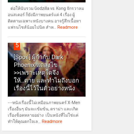
ต่อให้นับรวม Godzilla vs. Kong จักรวาลม
อนสเตอร์ ก็ยังมีภาพยนตร์แค่ 4 เรื่อง ผู้
ติดตามเฉพาะหนังบางคน อาจรู้สึกเนื้อหา
Readmore
แฟรนไชส์น้อยไปนิด สำห...
5
[Spoil] ผู้กำกับ Dark
Phoenix แถลงไข
>>เพราะเหตุใดจึง
ให้...ตาย และทำไมถึงบอก
เรื่องนี้ไว้ในตัวอย่างหนัง
---หนังเรื่องนี้ไม่เหมือนภาพยนตร์ X-Men
เรื่องอื่นๆ มันจะเข้มข้น, ดราม่า และเกิด
เรื่องช็อคหลายอย่าง เป็นหนังที่ไม่ใช่แค่
Readmore
ทำให้คุณตกใจเล...