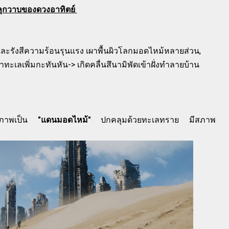
ุกวาบของดวงอาทิตย์
ละรังสีความร้อนรุนแรง เผาพื้นผิวโลกมอดไหม้หลายส่วน,
ะเลเพิ่มกะทันหัน-> เกิดคลื่นสึนามิพัดเข้าฝั่งทำลายบ้าน
ายสภาพเป็น
"แดนมอดไหม้"
ปกคลุมด้วยทะเลทราย
มีสภาพ