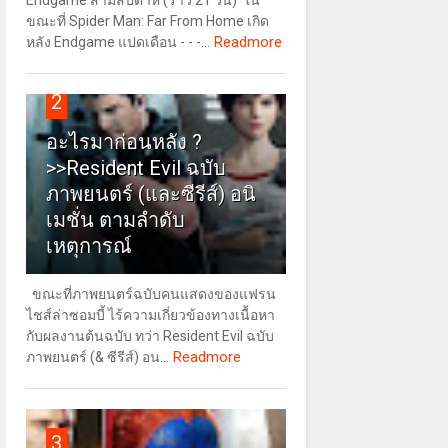
Endgame สามสัปดาห์ (ราว 21 วัน) ใน
ขณะที่ Spider Man: Far From Home เกิด
Readmore
หลัง Endgame แปดเดือน - - -...
2
อะไรมาก่อนหลัง ?
>>Resident Evil ฉบับ
ภาพยนตร์ (และซีรีส์) อนิ
เมชั่น ตามลำดับ
เหตุการณ์
ขณะที่ภาพยนตร์ฉบับคนแสดงของแฟรน
ไชส์ล่าซอมบี้ ไร้ความเกี่ยวข้องทางเนื้อหา
กับผลงานต้นฉบับ ทว่า Resident Evil ฉบับ
Readmore
ภาพยนตร์ (& ซีรีส์) อน...
3