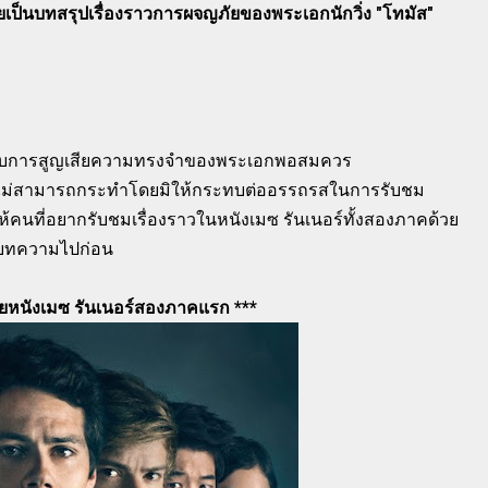
ยเป็นบทสรุปเรื่องราวการผจญภัยของพระเอกนักวิ่ง "โทมัส"
ล่นกับการสูญเสียความทรงจำของพระเอกพอสมควร
ร์ไม่สามารถกระทำโดยมิให้กระทบต่ออรรถรสในการรับชม
คนที่อยากรับชมเรื่องราวในหนังเมซ รันเนอร์ทั้งสองภาคด้วย
นบทความไปก่อน
ปอยหนังเมซ รันเนอร์สองภาคแรก ***