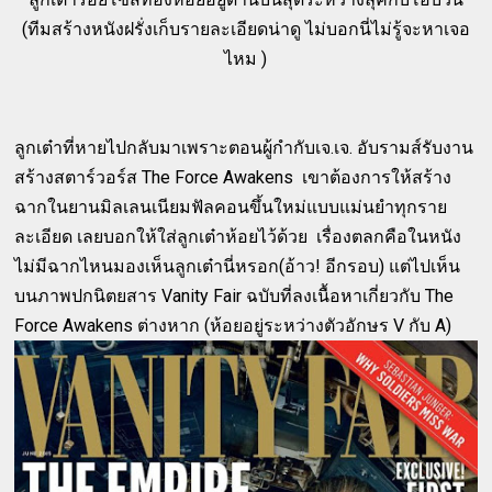
(ทีมสร้างหนังฝรั่งเก็บรายละเอียดน่าดู ไม่บอกนี่ไม่รู้จะหาเจอ
ไหม )
ลูกเต๋าที่หายไปกลับมาเพราะตอนผู้กำกับเจ.เจ. อับรามส์รับงาน
สร้างสตาร์วอร์ส The Force Awakens เขาต้องการให้สร้าง
ฉากในยานมิลเลนเนียมฟัลคอนขึ้นใหม่แบบแม่นยำทุกราย
ละเอียด เลยบอกให้ใส่ลูกเต๋าห้อยไว้ด้วย เรื่องตลกคือในหนัง
ไม่มีฉากไหนมองเห็นลูกเต๋านี่หรอก(อ้าว! อีกรอบ) แต่ไปเห็น
บนภาพปกนิตยสาร Vanity Fair ฉบับที่ลงเนื้อหาเกี่ยวกับ The
Force Awakens ต่างหาก (ห้อยอยู่ระหว่างตัวอักษร V กับ A)