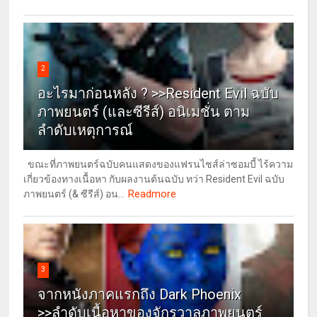
2
อะไรมาก่อนหลัง ? >>Resident Evil ฉบับ
ภาพยนตร์ (และซีรีส์) อนิเมชั่น ตาม
ลำดับเหตุการณ์
ขณะที่ภาพยนตร์ฉบับคนแสดงของแฟรนไชส์ล่าซอมบี้ ไร้ความ
เกี่ยวข้องทางเนื้อหา กับผลงานต้นฉบับ ทว่า Resident Evil ฉบับ
Readmore
ภาพยนตร์ (& ซีรีส์) อน...
3
จากหนังภาคแรกถึง Dark Phoenix
>>ลำดับเนื้อหาของจักรวาลภาพยนตร์