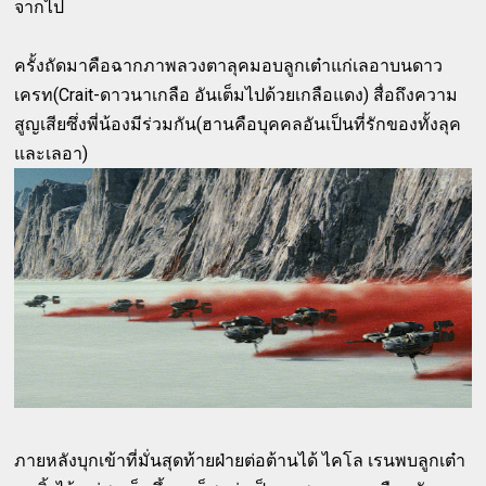
จากไป
ครั้งถัดมาคือฉากภาพลวงตาลุคมอบลูกเต๋าแก่เลอาบนดาว
เครท(Crait-ดาวนาเกลือ อันเต็มไปด้วยเกลือแดง) สื่อถึงความ
สูญเสียซึ่งพี่น้องมีร่วมกัน(ฮานคือบุคคลอันเป็นที่รักของทั้งลุค
และเลอา)
ภายหลังบุกเข้าที่มั่นสุดท้ายฝ่ายต่อต้านได้ ไคโล เรนพบลูกเต๋า