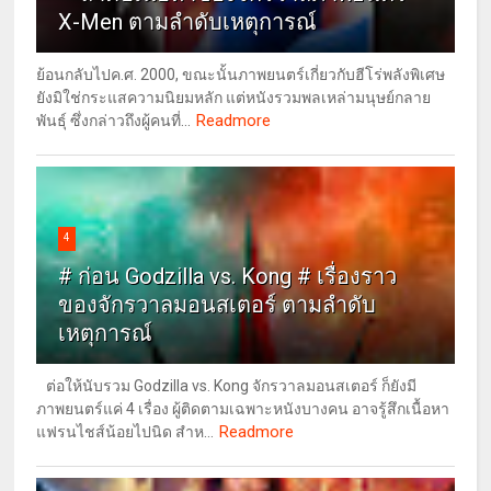
X-Men ตามลำดับเหตุการณ์
ย้อนกลับไปค.ศ. 2000, ขณะนั้นภาพยนตร์เกี่ยวกับฮีโร่พลังพิเศษ
ยังมิใช่กระแสความนิยมหลัก แต่หนังรวมพลเหล่ามนุษย์กลาย
Readmore
พันธุ์ ซึ่งกล่าวถึงผู้คนที่...
4
# ก่อน Godzilla vs. Kong # เรื่องราว
ของจักรวาลมอนสเตอร์ ตามลำดับ
เหตุการณ์
ต่อให้นับรวม Godzilla vs. Kong จักรวาลมอนสเตอร์ ก็ยังมี
ภาพยนตร์แค่ 4 เรื่อง ผู้ติดตามเฉพาะหนังบางคน อาจรู้สึกเนื้อหา
Readmore
แฟรนไชส์น้อยไปนิด สำห...