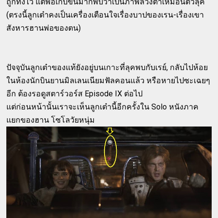
ถูกทิ้งไว้ แต่พอเก็บขึ้นมาก็พบว่าเป็นภาพลวงตาเหมือนตัวลุค
(ตรงนี้ลูกเต๋าคงเป็นเครื่องเตือนใจเรื่องบาปของเรน-เรื่องเขา
สังหารฮานพ่อของตน)
ปัจจุบันลูกเต๋าของแท้ยังอยู่บนเกาะที่ลุคพบกับเรย์, กลับไปห้อย
ในห้องนักบินยานมิลเลนเนียมฟัลคอนแล้ว หรือหายไปซะเฉยๆ
อีก ต้องรอดูสตาร์วอร์ส Episode IX ต่อไป
แต่ก่อนหน้านั้นเราจะเห็นลูกเต๋านี้อีกครั้งใน Solo หนังภาค
แยกของฮาน โซโลวัยหนุ่ม