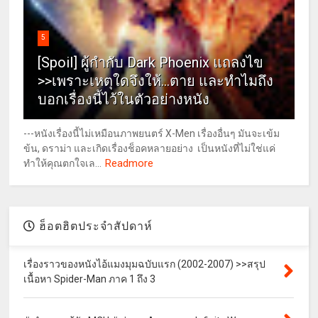
5
[Spoil] ผู้กำกับ Dark Phoenix แถลงไข
>>เพราะเหตุใดจึงให้...ตาย และทำไมถึง
บอกเรื่องนี้ไว้ในตัวอย่างหนัง
---หนังเรื่องนี้ไม่เหมือนภาพยนตร์ X-Men เรื่องอื่นๆ มันจะเข้ม
ข้น, ดราม่า และเกิดเรื่องช็อคหลายอย่าง เป็นหนังที่ไม่ใช่แค่
Readmore
ทำให้คุณตกใจเล...
ฮ็อตฮิตประจำสัปดาห์
เรื่องราวของหนังไอ้แมงมุมฉบับแรก (2002-2007) >>สรุป
เนื้อหา Spider-Man ภาค 1 ถึง 3