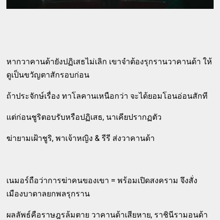
หากวาคานด้ายังปฏิเสธไม่เลิก เขาจำต้องรุกรานวาคานด้า ให้
ดูเป็นขวัญตาสักรอบก่อน
ถ้าประจักษ์เรื่อง ทาโลคานเหนือกว่า จะได้ยอมโอนอ่อนสักที
แต่ก่อนชูริตอบรับหรือปฏิเสธ, นาเคียปรากฏตัว
ฆ่ายามเฝ้าชูริ, พาเจ้าหญิง & รีรี ส่งวาคานด้า
เนมอร์ถือว่าการฆ่าคนของเขา = พร้อมเปิดสงคราม จึงสั่ง
เมืองบาดาลยกพลรุกราน
ผลลัพธ์คือราษฎรล้มตาย วาคานด้าเสียหาย, ราชินีรามอนด้า