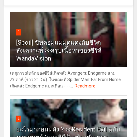
1
[Spoil] ซิทคอมแม่มดแดงกับชีวิต
สังเคราะห์ >>สรุปเนื้อหาของซีรีส์
WandaVision
เหตุการณ์หลักของซีรีส์เกิดหลัง Avengers: Endgame สาม
สัปดาห์ (ราว 21 วัน) ในขณะที่ Spider Man: Far From Home
Readmore
เกิดหลัง Endgame แปดเดือน - - -...
2
อะไรมาก่อนหลัง ? >>Resident Evil ฉบับ