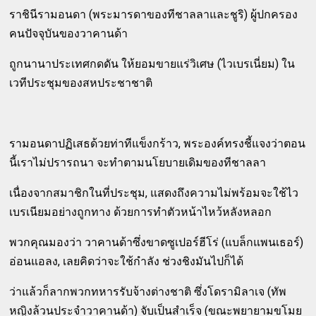
ราชินีรามอนดา (พระมารดาของทีชาลลาและชูริ) ผู้ปกครอง
คนปัจจุบันของวาคานด้า
ถูกนานาประเทศกดดัน ให้ยอมขายแร่วิเศษ (ไวเบรเนี่ยม) ใน
เวทีประชุมของสหประชาชาติ
รามอนดาปฏิเสธด้วยท่าทีแข็งกร้าว, พระองค์ทรงชี้แจงว่าตอน
นี้เราไม่ปรารถนา จะทำตามนโยบายเดิมของทีชาลลา
เนื่องจากสมาชิกในที่ประชุม, แสดงถึงความไม่พร้อมจะใช้ไว
เบรเนียมอย่างถูกทาง ด้วยการทำตัวหน้าไหว้หลังหลอก
พวกคุณมองว่า วาคานด้าซึ่งขาดซูเปอร์ฮีโร่ (แบล็กแพนเธอร์)
อ่อนแอลง, เลยคิดว่าจะใช้กำลัง ช่วงชิงมันไปก็ได้
ว่าแล้วก็ลากพวกทหารรับจ้างต่างชาติ ซึ่งโดรามิลาเจ (ทัพ
หญิงล้วนประจำวาคานด้า) จับเป็นสำเร็จ (ขณะพยายามขโมย