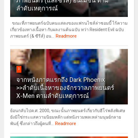
ภาพยนตร์ (และซีรีส์) อนิเมชั่น ตาม
ลำดับเหตุการณ์
ขณะที่ภาพยนตร์ฉบับคนแสดงของแฟรนไชส์ล่าซอมบี้ ไร้ความ
เกี่ยวข้องทางเนื้อหา กับผลงานต้นฉบับ ทว่า Resident Evil ฉบับ
Readmore
ภาพยนตร์ (& ซีรีส์) อน...
3
จากหนังภาคแรกถึง Dark Phoenix
>>ลำดับเนื้อหาของจักรวาลภาพยนตร์
X-Men ตามลำดับเหตุการณ์
ย้อนกลับไปค.ศ. 2000, ขณะนั้นภาพยนตร์เกี่ยวกับฮีโร่พลังพิเศษ
ยังมิใช่กระแสความนิยมหลัก แต่หนังรวมพลเหล่ามนุษย์กลาย
Readmore
พันธุ์ ซึ่งกล่าวถึงผู้คนที่...