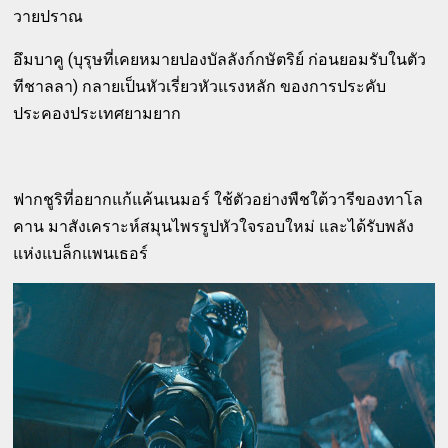
วายปราณ
อึมบาคู (บุรุษที่เคยหมายปองบัลลังก์กษัตริย์ ก่อนยอมรับในตัว
ทีชาลลา) กลายเป็นหัวเรี่ยวหัวแรงหลัก ของการประคับ
ประคองประเทศยามยาก
ฟากชูริที่อยากแก้แค้นเนมอร์ ใช้ตัวอย่างพืชใต้วารีของทาโล
คาน มาสังเคราะห์สมุนไพรรูปหัวใจรอบใหม่ และได้รับพลัง
แห่งแบล็กแพนเธอร์