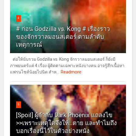
4
# ก่อน Godzilla vs. Kong # เรื่องราว
ของจักรวาลมอนสเตอร์ ตามลำดับ
เหตุการณ์
ต่อให้นับรวม Godzilla vs. Kong จักรวาลมอนสเตอร์ ก็ยังมี
ภาพยนตร์แค่ 4 เรื่อง ผู้ติดตามเฉพาะหนังบางคน อาจรู้สึกเนื้อหา
Readmore
แฟรนไชส์น้อยไปนิด สำห...
5
[Spoil] ผู้กำกับ Dark Phoenix แถลงไข
>>เพราะเหตุใดจึงให้...ตาย และทำไมถึง
บอกเรื่องนี้ไว้ในตัวอย่างหนัง