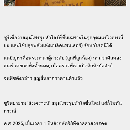
ชูริเชื่อว่าสมุนไพรรูปหัวใจ (ที่ขึ้นเฉพาะในจุดอุดมแร่ไวเบรเนี่
ยม และใช้ปลุกพลังแห่งแบล็คแพนเธอร์) รักษาโรคนี่ได้
แต่ปัญหาคือพระภาดาผู้ล่วงลับ (ลูกพี่ลูกน้อง) นามว่าคิลมอง
เกอร์ เคยเผาทิ้งทั้งหมด, เมื่อคราวที่เขาเปิดศึกชิงบัลลังก์
จนพืชดังกล่าว สูญสิ้นจากวาคานด้าแล้ว
ชูริพยายาม 'สังเคราะห์' สมุนไพรรูปหัวใจขึ้นใหม่ แต่ก็ไม่ทัน
การณ์
ค.ศ. 2025, เป็นเวลา 1 ปีหลังกษัตริย์ทีชาลลาสวรรคต