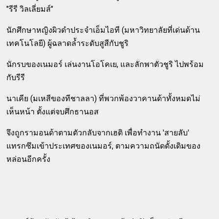
"รีรี วิลเลี่ยมส์"
นักศึกษาหญิงผิวดำประจำเอ็มไอที (มหาวิทยาลัยที่เด่นด้าน
เทคโนโลยี) ผู้ฉลาดล้ำระดับสูสีกับชูริ
นักรบของเนมอร์ เล่นงานโอโคเย, และลักพาตัวชูริ ไปพร้อม
กับรีรี
นาเคีย (มเหสีของทีชาลลา) ที่พวกพ้องวาคานด้าทั้งหมดไม่
เห็นหน้า ตั้งแต่จบศึกธานอส
จึงถูกรามอนด้าตามตัวกลับจากเฮติ เพื่อทำงาน 'สายลับ'
แทรกซึมเข้าประเทศของเนมอร์, ตามความถนัดดั้งเดิมของ
หล่อนอีกครั้ง