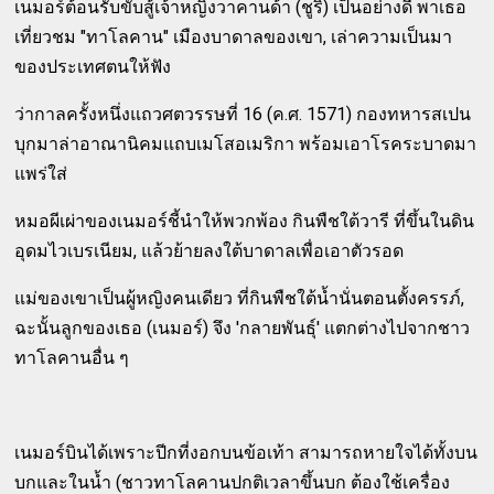
เนมอร์ต้อนรับขับสู้เจ้าหญิงวาคานด้า (ชูริ) เป็นอย่างดี พาเธอ
เที่ยวชม "ทาโลคาน" เมืองบาดาลของเขา, เล่าความเป็นมา
ของประเทศตนให้ฟัง
ว่ากาลครั้งหนึ่งแถวศตวรรษที่ 16 (ค.ศ. 1571) กองทหารสเปน
บุกมาล่าอาณานิคมแถบเมโสอเมริกา พร้อมเอาโรคระบาดมา
แพร่ใส่
หมอผีเผ่าของเนมอร์ชี้นำให้พวกพ้อง กินพืชใต้วารี ที่ขึ้นในดิน
อุดมไวเบรเนียม, แล้วย้ายลงใต้บาดาลเพื่อเอาตัวรอด
แม่ของเขาเป็นผู้หญิงคนเดียว ที่กินพืชใต้น้ำนั่นตอนตั้งครรภ์,
ฉะนั้นลูกของเธอ (เนมอร์) จึง 'กลายพันธุ์' แตกต่างไปจากชาว
ทาโลคานอื่น ๆ
เนมอร์บินได้เพราะปีกที่งอกบนข้อเท้า สามารถหายใจได้ทั้งบน
บกและในน้ำ (ชาวทาโลคานปกติเวลาขึ้นบก ต้องใช้เครื่อง