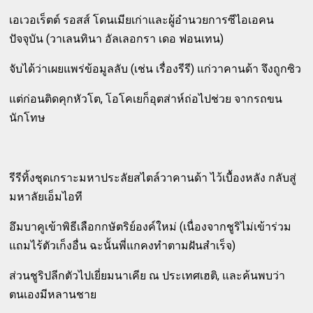
เอเวอเร็ตต์ รอสส์ โดนเมียเก่าและผู้อำนวยการซีไอเอคน
ปัจจุบัน (วาเลนทินา อัลเลอกรา เดอ ฟอนเทน)
จับได้ว่าเผยแพร่ข้อมูลลับ (เช่น เรื่องรีรี) แก่วาคานด้า จึงถูกซิว
แต่ก่อนติดคุกหัวโต, โอโคเยก็อุตส่าห์ถ่อไปช่วย จากรถขน
นักโทษ
รีรีทิ้งชุดเกราะมหาประลัยสไตล์วาคานด้า ไว้เบื้องหลัง กลับสู่
มหาลัยเอ็มไอที
อึมบาคูเข้าพิธีเลือกกษัตริย์องค์ใหม่ (เนื่องจากชูริไม่เข้าร่วม
แถมไร้ตัวเก็งอื่น ฉะนั้นพี่แกคงทำตามฝันสำเร็จ)
ส่วนชูริปลีกตัวไปเยี่ยมนาเคีย ณ ประเทศเฮติ, และค้นพบว่า
ตนเองมีหลานชาย