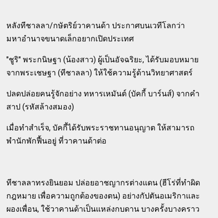
หลังทีชาลลา/กษัตริย์วาคานด้า ประกาศบนเวทีโลกว่า
มหาอำนาจขนาดเล็กอยากเปิดประเทศ
"ชูริ" พระกนิษฐา (น้องสาว) ผู้เป็นอัจฉริยะ, ได้รับมอบหมาย
จากพระเชษฐา (ทีชาลลา) ให้ใช้ความรู้ด้านวิทยาศาสตร์
ปลดปล่อยคนรู้จักอย่าง ทหารเหมันต์ (บัคกี้ บาร์นส์) จากคำ
สาป (รหัสล้างสมอง)
เมื่อทำสำเร็จ, บัคกี้ได้รับพระราชทานอนุญาต ให้สามารถ
พำนักพักฟื้นอยู่ ที่วาคานด้าต่อ
ทีชาลลาทรงยินยอม ปล่อยอาชญากรต่างแดน (ฮีโร่ที่ทำผิด
กฎหมาย เพื่อความถูกต้องของตน) อย่างกัปตันอเมริกาและ
ผองเพื่อน, ใช้วาคานด้าเป็นแหล่งกบดาน บางครั้งบางคราว