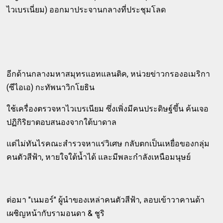
ไวเบรเนี่ยม) ออกมาประจานกลางที่ประชุมโลด
อีกด้านกลางมหาสมุทรแอทแลนติค, หน่วยข่าวกรองอเมริกา
(ซีไอเอ) กะทัพนาวิกโยธิน
ใช้เครื่องตรวจหาไวเบรเนียม ซึ่งเพิ่งมีคนประดิษฐ์ขึ้น ค้นเจอ
ปฏิกิริยาตอบสนองจากใต้บาดาล
แต่ไม่ทันไรคณะสำรวจหาแร่วิเศษ กลับตกเป็นเหยื่อของกลุ่ม
คนตัวสีฟ้า, หายใจใต้น้ำได้ และมีพละกำลังเหนือมนุษย์
ต่อมา "เนมอร์" ผู้นำของเหล่าคนตัวสีฟ้า, ลอบเข้าวาคานด้า
เผชิญหน้ากับรามอนดา & ชูริ