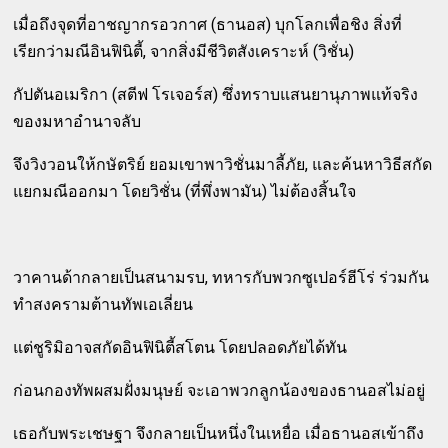
เมื่อถึงจุดที่อาชญากรอวกาศ (ธานอส) บุกโลกเพื่อชิง สิ่งที่
เรียกว่ามณีอินฟินิตี้, จากสิ่งมีชีวิตสังเคราะห์ (วิชั่น)
กัปตันอเมริกา (สตีฟ โรเจอร์ส) ซึ่งทราบแสนยานุภาพแท้จริง
ของมหาอำนาจลับ
จึงวิงวอนให้กษัตริย์ ยอมเขาพาวิชั่นมาลี้ภัย, และค้นหาวิธีสกัด
แยกมณีออกมา โดยวิชั่น (ที่พึ่งพามัน) ไม่ต้องสิ้นใจ
วาคานด้ากลายเป็นสนามรบ, ทหารกับพวกซูเปอร์ฮีโร่ ร่วมกัน
ทำสงครามต้านทัพเอเลี่ยน
แต่ชูริมิอาจสกัดอินฟินิตี้สโตน โดยปลอดภัยได้ทัน
ก่อนกองทัพผสมฝั่งมนุษย์ จะเอาพวกลูกน้องของธานอสไม่อยู่
เธอกับพระเชษฐา จึงกลายเป็นหนึ่งในเหยื่อ เมื่อธานอสเข้าถึง