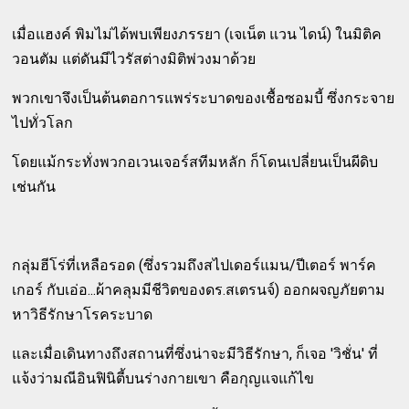
เมื่อแฮงค์ พิมไม่ได้พบเพียงภรรยา (เจเน็ต แวน ไดน์) ในมิติค
วอนตัม แต่ดันมีไวรัสต่างมิติพ่วงมาด้วย
พวกเขาจึงเป็นต้นตอการแพร่ระบาดของเชื้อซอมบี้ ซึ่งกระจาย
ไปทั่วโลก
โดยแม้กระทั่งพวกอเวนเจอร์สทีมหลัก ก็โดนเปลี่ยนเป็นผีดิบ
เช่นกัน
กลุ่มฮีโร่ที่เหลือรอด (ซึ่งรวมถึงสไปเดอร์แมน/ปีเตอร์ พาร์ค
เกอร์ กับเอ่อ...ผ้าคลุมมีชีวิตของดร.สเตรนจ์) ออกผจญภัยตาม
หาวิธีรักษาโรคระบาด
และเมื่อเดินทางถึงสถานที่ซึ่งน่าจะมีวิธีรักษา, ก็เจอ 'วิชั่น' ที่
แจ้งว่ามณีอินฟินิตี้บนร่างกายเขา คือกุญแจแก้ไข