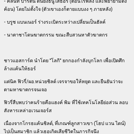
- คลินท์ บาร์ตัน ดันยิงธนูใส่ธอร์ (ตอนไร้พลัง และพยายามดึง
ค้อน) โดยไม่ตั้งใจ (ตัวเขาเองก็ตายแบบงง ๆ ภายหลัง)
- บรูซ แบนเนอร์ ร่างระเบิดระหว่างเปลี่ยนเป็นฮัลค์
- นาตาชาโดนฆาตกรรม ขณะสืบสวนหาตัวฆาตกร
ชาวแอสการ์ด นำโดย "โลกิ" ยกกองกำลังบุกโลก เพื่อเปิดศึก
ล้างแค้นให้ธอร์
แต่นิค ฟิวรี่/ผอ.หน่วยชิลด์ เจรจาขอให้หยุด และยืนยันว่าจะ
ตามหาฆาตกรจนเจอ
ฟิวรี่สืบพบว่าคนร้ายคือแฮงค์ พิม ที่ใช้เทคโนโลยีย่อส่วน ลอบ
สังหารเหล่าอเวนเจอร์ส
เนื่องจากโกรธแค้นชิลด์, ที่เกณฑ์ลูกสาวเขา (โฮป แวน ไดน์)
ไปเป็นสมาชิก แล้วเธอเกิดเสียชีวิตในภารกิจนึง