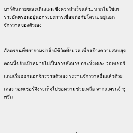
บาร์ตันตายขณะเดินแผน ซึ่งควรสำเร็จแล้ว... หากไม่ใช่เพ
ราะอัลตรอนอยู่นอกระยะการเชื่อมต่อกับโดรน, อยู่นอก
จักรวาลของตัวเอง
อัลตรอนที่พยายามฆ่าสิ่งมีชีวิตทั้งมวล เพื่อสร้างความสงบสุข
ตอนนี้ขยับเป้าหมายไปเป็นการสังหาร กระทั่งเดอะ วอทเชอร์
แถมเริ่มออกนอกจักรวาลตัวเอง ระรานจักรวาลอื่นแล้วด้วย
เดอะ วอทเชอร์จึงระเห็จไปขอความช่วยเหลือ จากสเตรนจ์-ซู
พรีม