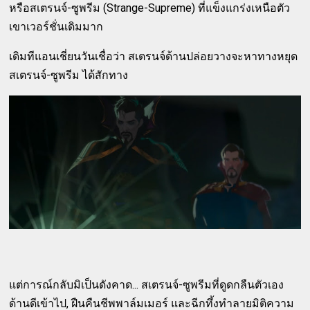
หรือสเตรนจ์-ซูพรีม (Strange-Supreme) ที่แข็งแกร่งเหนือตัว
เขาเวอร์ชั่นเดิมมาก
เดิมทีแอนเชี่ยนวันเชื่อว่า สเตรนจ์ด้านปล่อยวางจะหาทางหยุด
สเตรนจ์-ซูพรีม ได้สักทาง
แต่การณ์กลับมิเป็นดังคาด... สเตรนจ์-ซูพรีมที่ดูดกลืนตัวเอง
ด้านดีเข้าไป, ฝืนคืนชีพพาล์มเมอร์ และฉีกทึ้งทำลายมิติความ