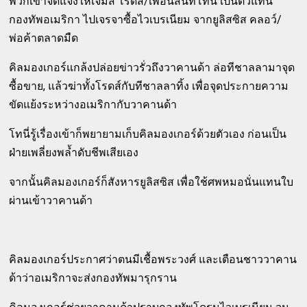
พวกเขาจัดแจงให้เจมส์ โรดส์/เพื่อนสนิทโทนี่ เป็นตัวแทน
กองทัพอเมริกา ไปเจรจาซื้อไวเบรเนียม จากยูลิสซิส คลอว์/
พ่อค้าตลาดมืด
คิลมองเกอร์แกล้งปล่อยข่าวรั่วถึงวาคานด้า ล่อทีชาลลามาจุด
ซื้อขาย, แล้วฆ่าทั้งโรดส์กับทีชาลลาทิ้ง เพื่อจุดประกายความ
ขัดแย้งระหว่างอเมริกากับวาคานด้า
โทนี่รู้เรื่องเข้าก็พยายามเก็บคิลมองเกอร์ด้วยตัวเอง ก่อนเป็น
ฝ่ายเพลี่ยงพล้ำดับชีพเสียเอง
จากนั้นคิลมองเกอร์ก็สังหารยูลิสซิส เพื่อใช้ศพหมอนั่นแทนใบ
ผ่านเข้าวาคานด้า
คิลมองเกอร์ประกาศว่าตนมีเชื้อพระวงศ์ และเตือนชาววาคาน
ด้าว่าอเมริกาจะส่งกองทัพมารุกราน