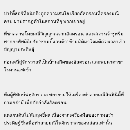
ปาร์ตี้ธอร์ที่ถนัดดึงดูดความสนใจ เรียกอัลตรอนที่ครองมณี
ครบ มาปรากฏตัวในสถานที่ๆ พวกเขาอยู่
ทีชาลลาขโมยมณีวิญญาณจากอัลตรอน, และสเตรนจ์-ซูพรีม
พากองทัพผีดิบกับ 'ซอมบี้แวนด้า' ข้ามมิติมาโจมตีถ่วงเวลาเจ้า
ปัญญาประดิษฐ์
ก่อนหนีสู่จักรวาลที่เป็นบ้านเกิดของอัลตรอน และพบนาตาชา
โรมานอฟเข้า
ทีมผู้พิทักษ์พหุจักรวาล พยายามใช้เครื่องทำลายมณีอินฟินิตี้ที่
กามอร่ามี เพื่อตัดกำลังอัลตรอน
แต่แผนดันไม่สัมฤทธิ์ผล เนื่องจากเครื่องมือของกามอร่า
ประดิษฐ์ขึ้นเพื่อทำลายมณีในจักรวาลของหล่อนเท่านั้น