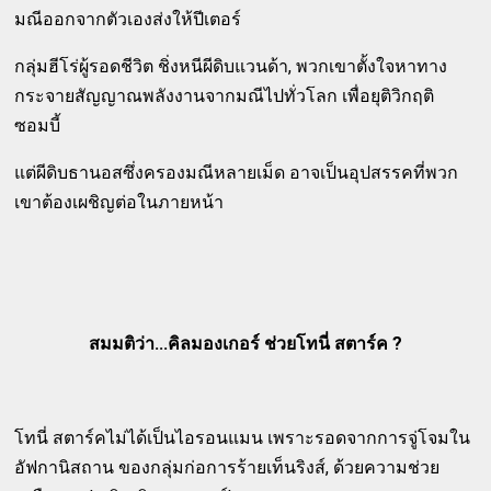
มณีออกจากตัวเองส่งให้ปีเตอร์
กลุ่มฮีโร่ผู้รอดชีวิต ชิ่งหนีผีดิบแวนด้า, พวกเขาตั้งใจหาทาง
กระจายสัญญาณพลังงานจากมณีไปทั่วโลก เพื่อยุติวิกฤติ
ซอมบี้
แต่ผีดิบธานอสซึ่งครองมณีหลายเม็ด อาจเป็นอุปสรรคที่พวก
เขาต้องเผชิญต่อในภายหน้า
สมมติว่า...คิลมองเกอร์ ช่วยโทนี่ สตาร์ค ?
โทนี่ สตาร์คไม่ได้เป็นไอรอนแมน เพราะรอดจากการจู่โจมใน
อัฟกานิสถาน ของกลุ่มก่อการร้ายเท็นริงส์, ด้วยความช่วย