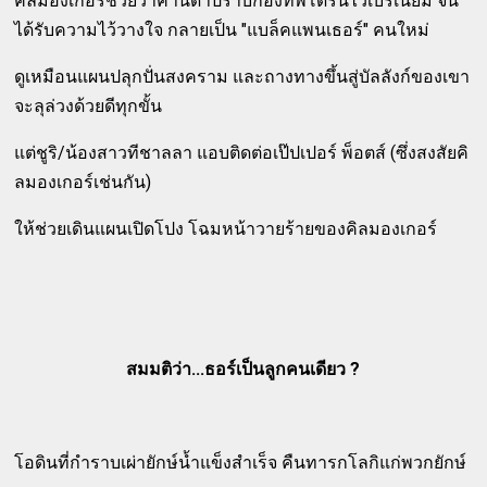
คิลมองเกอร์ช่วยวาคานด้าปราบกองทัพโดรนไวเบรเนียม จน
ได้รับความไว้วางใจ กลายเป็น "แบล็คแพนเธอร์" คนใหม่
ดูเหมือนแผนปลุกปั่นสงคราม และถางทางขึ้นสู่บัลลังก์ของเขา
จะลุล่วงด้วยดีทุกขั้น
แต่ชูริ/น้องสาวทีชาลลา แอบติดต่อเป๊ปเปอร์ พ็อตส์ (ซึ่งสงสัยคิ
ลมองเกอร์เช่นกัน)
ให้ช่วยเดินแผนเปิดโปง โฉมหน้าวายร้ายของคิลมองเกอร์
สมมติว่า...ธอร์เป็นลูกคนเดียว ?
โอดินที่กำราบเผ่ายักษ์น้ำแข็งสำเร็จ คืนทารกโลกิแก่พวกยักษ์