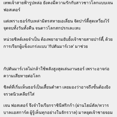
เทพเจ้าสายฟ้ารูปหล่อ ยังคงมีความรักกับสาวชาวโลกแบบเจน
ฟอสเตอร์
แต่เพราะธอร์กับเหล่ามิตรสหายเอเลี่ยน จัดปาร์ตี้สุดเหวี่ยงไร้
จุดจบทั้งวันทั้งคืน จนดาวโลกสกปรกเละเทะ
หน่วยชิลด์เลยจำเป็น ต้องพยายามยับยั้งเจ้าชายสายปาร์ตี้, ด้วย
การเรียกผู้แข็งแกร่งแบบ 'กัปตันมาร์เวล' มาช่วย
กัปตันมาร์เวลไม่กล้าใช้พลังสูงสุดเล่นงานธอร์ เพราะอาจก่อ
ความเสียหายต่อโลก
ชิลด์ที่เริ่มเห็นธอร์เป็นเสี้ยนตำตา เลยมองว่าอาจถึงขั้นต้องยิง
จรวดนิวเคลียร์ใส่
เจน ฟอสเตอร์ จึงจำใจเรียกราชินีฟริกก้า (ผ่านไฮม์ดัล/ทวาร
บาลแอสการ์ด ผู้รู้เห็นทุกอย่างในจักรวาล) มาหยุดเจ้าชายจอม