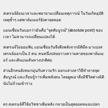
สเตรนจ์ย้อนเวลาและพยายามเปลี่ยนเหตุการณ์ ในวันเกิดอุบัติ
เหตุซ้ำๆ แต่พาล์มเมอร์ยังตายตลอด
แอนเชี่ยนวันบอกว่ามันคือ "จุดสัมบูรณ์" (absolute point) ของ
เวลา ไม่สามารถเปลี่ยนแปลงได้
สเตรนจ์ไม่ยอมฟัง, แอนเชี่ยนวันจึงดึงพลังจากมิติมืด มาแบ่งส
เตรนจ์ออกเป็น 2 คน: คนหนึ่งปล่อยวางความตายของพาล์มเม
อร์ และเดินบนเส้นทางปกติต่อ
ส่วนอีกคนยังหมกมุ่นกับความรัก ออกแสวงหาวิธีทำลายจุด
สัมบูรณ์ และเรียนรู้การเพิ่มพลังตน โดยดูดเอาสิ่งมีชีวิตต่างมิติ
นับไม่ถ้วนเข้าร่าง
ดร.สเตรนจ์ที่ใช้อวิชชาเพิ่มพลัง กลายเป็นสุดยอดหมอแปลก