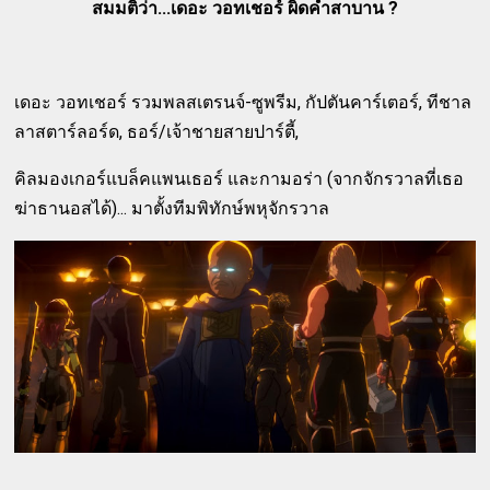
สมมติว่า...เดอะ วอทเชอร์ ผิดคำสาบาน ?
เดอะ วอทเชอร์ รวมพลสเตรนจ์-ซูพรีม, กัปตันคาร์เตอร์, ทีชาล
ลาสตาร์ลอร์ด, ธอร์/เจ้าชายสายปาร์ตี้,
คิลมองเกอร์แบล็คแพนเธอร์ และกามอร่า (จากจักรวาลที่เธอ
ฆ่าธานอสได้)... มาตั้งทีมพิทักษ์พหุจักรวาล