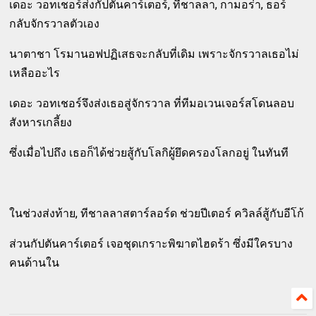
เดอะ วอทเชอร์ส่งกัปตันคาร์เตอร์, ทีชาลลา, กามอร่า, ธอร์
กลับจักรวาลตัวเอง
นาตาชา โรมานอฟปฏิเสธจะกลับที่เดิม เพราะจักรวาลเธอไม่
เหลืออะไร
เดอะ วอทเชอร์จึงส่งเธอสู่จักรวาล ที่ทีมอเวนเจอร์สโดนลอบ
สังหารเกลี้ยง
ซึ่งเมื่อไปถึง เธอก็ได้ช่วยสู้กับโลกิผู้ยึดครองโลกอยู่ ในทันที
ในช่วงส่งท้าย, ทีชาลลาสตาร์ลอร์ด ช่วยปีเตอร์ ควิลล์สู้กับอีโก้
ส่วนกัปตันคาร์เตอร์ เจอชุดเกราะพิฆาตไฮดร้า ซึ่งมีใครบาง
คนด้านใน