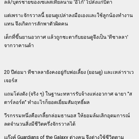
ลล์/บุตรชายของเซเลสเทียลนาม 'อีโก้' ไปส่งแก่บิดา
แต่เพราะจักรวาลนี้ ยอนดูเปล่าลงมือเองและใช้ลูกน้องทำงาน
แทน จึงเกิดการลักพาตัวผิดคน
เด็กที่ขึ้นยานอวกาศ แล้วถูกชะตากับยอนดูจึงเป็น 'ทีชาลลา'
จากวาคานด้า
20 ปีต่อมา ทีชาลลายังคงอยู่กับพ่อเลี้ยง (ยอนดู) และเหล่าราเว
เจอร์ส
แถมโด่งดัง (จริง ๆ) ในฐานะทหารรับจ้างแห่งอวกาศ ฉายา "ส
ตาร์ลอร์ด" ทำอะไรก็ยอดเยี่ยมสัมฤทธิ์ผล
วีรกรรมหนึ่งคือเกลี้ยกล่อมธานอส ให้ยอมล้มเลิกอุดมการณ์
ลดจำนวนสิ่งมีชีวิตครึ่งจักรวาลได้
แก๊งค์ Guardians of the Galaxy ต่างคน จึงต่างใช้ชีวิตตาม