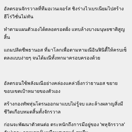
อัลตรอนจักรวาลที่ทีมอเวนเจอร์ส ชิงร่างไวเบรเนียมไปสร้าง
ฮีโร่วิชั่นไม่ทัน
ทำตามแผนตัวเองได้ตลอดรอดฝั่ง แทบล้างบางมนุษยชาติสูญ
สิ้น
แถมปลิดชีพธานอส ที่มาโลกเพื่อตามหามณีอินฟินิตี้ให้ครบเซ็
ตลงแบบง่ายๆ จนได้มณีทั้งหกมาครอบครองด้วย
อัลตรอนใช้พลังมณีอย่างคล่องแคล่วยิ่งกว่าธานอส ขยาย
ขอบเขตเป้าหมายของตัวเอง
สร้างกองทัพหุ่นโดรนออกมาแบบไม่รู้จบ และล้างผลาญสิ่งมี
ชีวิตเกือบหมดสิ้นทั้งจักรวาล
ก่อนจะพัฒนาตัวตนต่อ ตระหนักถึงการมีอยู่ของ 'พหุจักรวาล'