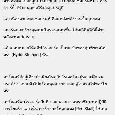
ตาร์คผลิต ไปต่อสู้กับไฮดร้าและขโมยเทสเซอแรคท์มา, คาร์
เตอร์ก็ได้รับอนุญาตให้มุ่งสู่สมรภูมิ
และเนื่องจากเทสเซอแรคท์ คือแหล่งพลังงานขั้นสุดยอด
สตาร์คเลยสร้างชุดแบบไอรอนแมนขึ้น, ใช้มณีอินฟินิตี้จ่าย
พลังงานแก่เกราะ
แล้วมอบหมายให้สตีฟ โรเจอร์ส เป็นพลขับของหุ่นพิฆาตไฮ
ดร้า (Hydra Stomper) นั่น
คาร์เตอร์ต่อสู้เคียงบ่าเคียงไหล่กับโรเจอร์สอยู่หลายศึก จน
กระทั่งเขาหายตัวไปพร้อมชุดเกราะ ขณะจู่โจมรถไฟของไฮ
ดร้า
คาร์เตอร์พบโรเจอร์สอีกที ขณะพวกเขาแทรกซึมฐานปฏิบัติ
การไฮดร้า และเห็นวายร้ายกะโหลกแดง (Red Skull) ใช้เทส