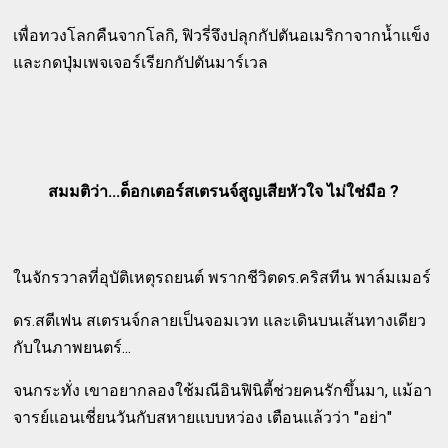
เพื่อทวงโลกคืนจากโลกิ, ฟิวรี่จึงปลุกกัปตันอเมริกาจากน้ำแข็ง
และกดปุ่มเพจเจอร์เรียกกัปตันมาร์เวล
สมมติว่า...ด็อกเตอร์สเตรนจ์สูญเสียหัวใจ ไม่ใช่มือ ?
ในจักรวาลที่อุบัติเหตุรถยนต์ พรากชีวิตดร.คริสทีน พาล์มเมอร์
ดร.สตีเฟน สเตรนจ์กลายเป็นจอมเวท และเดินบนเส้นทางเดียว
กับในภาพยนตร์...
จนกระทั่ง เขาอยากลองใช้มณีอินฟินิตี้ช่วยคนรักขึ้นมา, แม้อา
จารย์แอนเชี่ยนวันกับสหายแบบหว่อง เตือนแล้วว่า "อย่า"