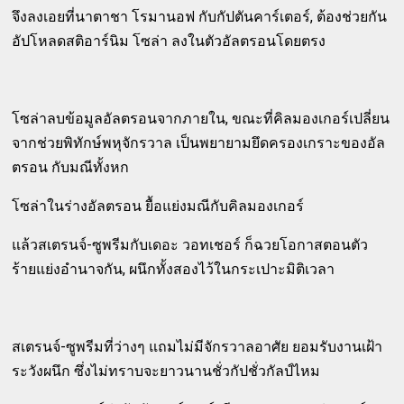
จึงลงเอยที่นาตาชา โรมานอฟ กับกัปตันคาร์เตอร์, ต้องช่วยกัน
อัปโหลดสติอาร์นิม โซล่า ลงในตัวอัลตรอนโดยตรง
โซล่าลบข้อมูลอัลตรอนจากภายใน, ขณะที่คิลมองเกอร์เปลี่ยน
จากช่วยพิทักษ์พหุจักรวาล เป็นพยายามยึดครองเกราะของอัล
ตรอน กับมณีทั้งหก
โซล่าในร่างอัลตรอน ยื้อแย่งมณีกับคิลมองเกอร์
แล้วสเตรนจ์-ซูพรีมกับเดอะ วอทเชอร์ ก็ฉวยโอกาสตอนตัว
ร้ายแย่งอำนาจกัน, ผนึกทั้งสองไว้ในกระเปาะมิติเวลา
สเตรนจ์-ซูพรีมที่ว่างๆ แถมไม่มีจักรวาลอาศัย ยอมรับงานเฝ้า
ระวังผนึก ซึ่งไม่ทราบจะยาวนานชั่วกัปชั่วกัลป์ไหม