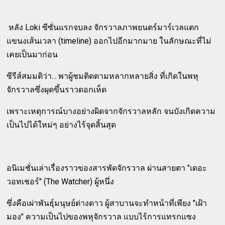
หลัง Loki ซีซั่นแรกจบลง จักรวาลภาพยนตร์มาร์เวลแตก
แขนงเส้นเวลา (timeline) ออกไปอีกมากมาย ในลักษณะที่ไม่
เคยเป็นมาก่อน
ซีรีส์สมมติว่า... พาผู้ชมติดตามหลากหลายสิ่ง ที่เกิดในพหุ
จักรวาลซึ่งผุดขึ้นราวดอกเห็ด
เพราะเหตุการณ์บางอย่างผิดจากจักรวาลหลัก จนบังเกิดความ
เป็นไปได้ใหม่ๆ อย่างไร้จุดสิ้นสุด
อนิเมชั่นเล่าเรื่องราวของสารพัดจักรวาล ผ่านสายตา "เดอะ
วอทเชอร์" (The Watcher) ผู้หนึ่ง
ซึ่งคือเผ่าพันธุ์มนุษย์ต่างดาว ผู้สาบานจะทำหน้าที่เพียง "เฝ้า
มอง" ความเป็นไปของพหุจักรวาล แบบไร้การแทรกแซง