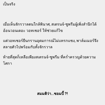
เป็นจริง
เมื่อเห็นจักรวาลตนใกล้พินาศ, สเตรนจ์-ซูพรีมผู้เพิ่งสำนึกได้
อ้อนวอนเดอะ วอทเชอร์ ให้ช่วยแก้ไข
แต่วอทเชอร์ยืนกรานอุดมการณ์ไม่แทรกแซง, พาล์มเมอร์จึง
สลายตัวไปพร้อมกับทั้งจักรวาล
ท้ายที่สุดก็เหลือเพียงสเตรนจ์-ซูพรีม ที่คร่ำครวญด้วยความ
โศกา
สมมติว่า...ซอมบี้ ?!