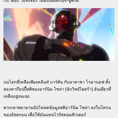
กับ 'เดอะ วอทเชอร์' เหมือนสเตรนจ์-ซูพรีม
บนโลกที่เหลือเพียงคลินท์ บาร์ตัน กับนาตาชา โรมานอฟ ทั้ง
สองหาก๊อปปี้สติของอาร์นิม โซล่า (นักวิทย์ไฮดร้า) อันเดียวที่
เหลืออยู่จนเจอ
พวกเขาพยายามอัปโหลดข้อมูลสติอาร์นิม โซล่า ลงในโดรน
ของอัลตรอน เพื่อใช้มันแทนไวรัสคอมพิวเตอร์