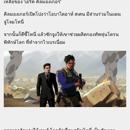
เหลือของ 'เอริค คิลมองเกอร์'
คิลมองเกอร์เปิดโปงว่าโอบาไดอาห์ สเตน มีส่วนร่วมในแผน
จู่โจมโทนี่
จากนั้นก็ตีซี้โทนี่ แล้วชักจูงให้เขาช่วยผลิตกองทัพหุ่นโดรน
พิทักษ์โลก ที่ทำจากไวเบรเนี่ยม